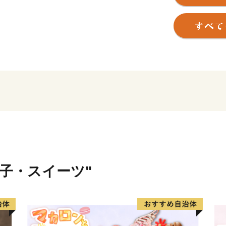
飯盛山をはじめとする豊か
交通の要衝として栄えた歴
近代から現代にかけては活
げてまいりました。
四季折々のイベントも盛んに
つまる「野崎まいり」、夏
り」、秋には32台の地車が
冬には美しいイルミネーシ
市スマイルミネーション」
市ブランドメッセージ「子
を掲げ、福祉・教育・環境
はこれからも人々の笑顔と
菓子・スイーツ"