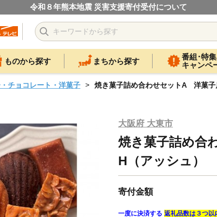
令和８年熊本地震 災害支援寄付受付について
番組･特集
ものから探す
まちから探す
キャンペ
子・チョコレート・洋菓子
焼き菓子詰め合わせセットA 洋菓子
大阪府 大東市
焼き菓子詰め合
H（アッシュ）
寄付金額
一度に決済する
返礼品数は３つ以