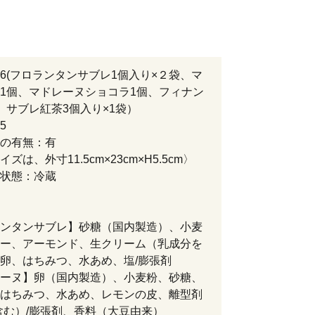
6(フロランタンサブレ1個入り×２袋、マ
1個、マドレーヌショコラ1個、フィナン
、サブレ紅茶3個入り×1袋）
5
の有無：有
ズは、外寸11.5cm×23cm×H5.5cm〉
状態：冷蔵
ンタンサブレ】砂糖（国内製造）、小麦
ー、アーモンド、生クリーム（乳成分を
卵、はちみつ、水あめ、塩/膨張剤
ーヌ】卵（国内製造）、小麦粉、砂糖、
はちみつ、水あめ、レモンの皮、離型剤
含む）/膨張剤、香料（大豆由来）