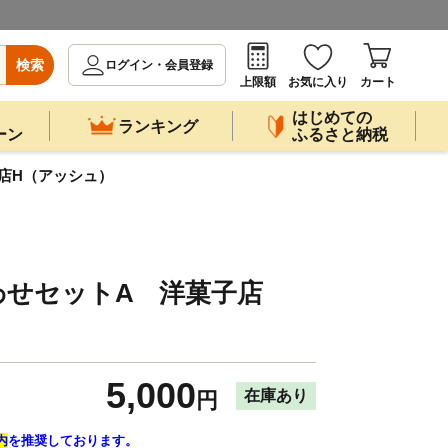
検索
ログイン・会員登録
上限額
お気に入り
カート
はじめての
ランキング
ーン
ふるさと納税
店H（アッシュ）
わせセットA 洋菓子店
5,000
在庫あり
円
内
を推奨しております。