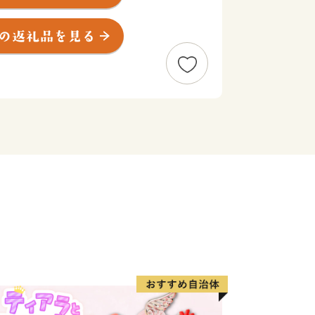
な自然と平安時代から大阪と奈良を結ぶ
史・文化が調和したまちとして、また、
力あるものづくりのまちとして発展を遂
行われ、春には毎年10万人以上があ
には市民参加型イベント「大東市民まつ
市内を曳行する「だんじりまつり」、
ョンとステージイベントで賑わう「大東
など様々な催しが開催されています。
育てするなら、大都市よりも大東市。」
の充実した近郊住宅都市として、大東市
共に歩み続けていきます。