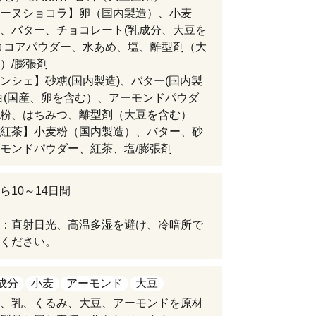
ーヌショコラ】卵（国内製造）、小麦
、バター、チョコレート(乳成分、大豆を
ココアパウダー、水あめ、塩、離型剤（大
）/膨張剤
ンシェ】砂糖(国内製造)、バター(国内製
白(国産、卵を含む）、アーモンドパウダ
粉、はちみつ、離型剤（大豆を含む）
紅茶】小麦粉（国内製造）、バター、砂
モンドパウダー、紅茶、塩/膨張剤
ら10～14日間
：直射日光、高温多湿を避け、冷暗所で
ください。
成分
小麦
アーモンド
大豆
、乳、くるみ、大豆、アーモンドを原材