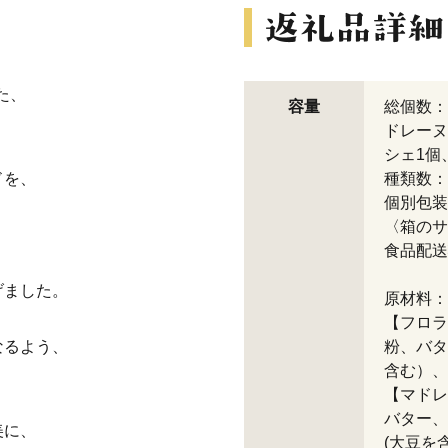
た、
容量
総個数：
ドレーヌ
シェ1個
ドを、
種類数：
個別包装
、
〈箱のサイ
食品配送
げました。
原材料：
【フロラ
なるよう、
粉、バタ
含む）、
【マドレ
バター、
美に、
(大豆を