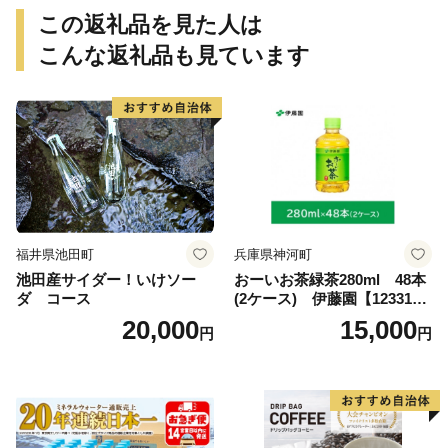
この返礼品を見た人は
こんな返礼品も見ています
福井県池田町
兵庫県神河町
池田産サイダー！いけソー
おーいお茶緑茶280ml 48本
ダ コース
(2ケース) 伊藤園【123317
3】
20,000
15,000
円
円