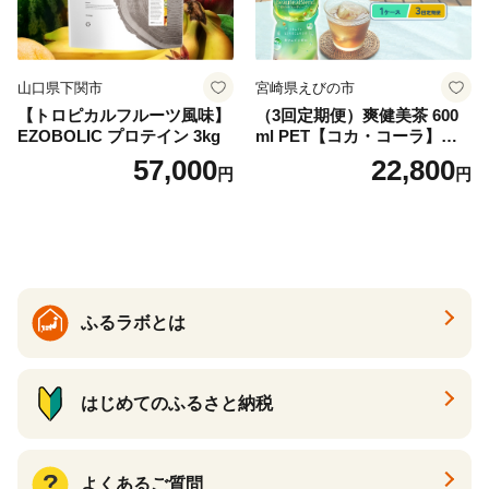
山口県下関市
宮崎県えびの市
【トロピカルフルーツ風味】
（3回定期便）爽健美茶 600
EZOBOLIC プロテイン 3kg
ml PET【コカ・コーラ】ペ
ットボトル 1ケース(24本) 定
57,000
22,800
円
円
期便 3回(72本) セット お茶
カフェインゼロ ノンカフェ
イン ハトムギ ブレンド茶 宮
崎県 えびの市 送料無料
ふるラボとは
はじめてのふるさと納税
よくあるご質問