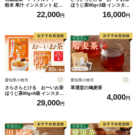
粉末 果汁 インスタント 紅茶
ほうじ茶80g×3袋 インスタン
ティー ビタミンC 袋 ロング
トほうじ茶 粉末ほうじ茶 粉
22,000
16,000
円
円
セラー 粉末飲料 粉末茶 簡単
末茶 おーいお茶 粉末緑茶
手軽 ホット アイス
愛知県小牧市
愛知県小牧市
さらさらとける お〜いお茶
草漢堂の鳩麦茶
ほうじ茶80g×6袋 インスタン
4,000
円
トほうじ茶 粉末ほうじ茶 粉
29,000
円
末茶 おーいお茶 粉末緑茶