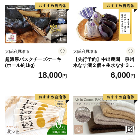
大阪府貝塚市
大阪府貝塚市
超濃厚バスクチーズケーキ
【先行予約】中出農園 泉州
(ホール約1kg)
水なす漬２個＋生水なす３個
セット
18,000
6,000
円
円