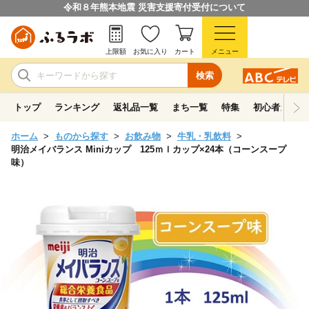
令和８年熊本地震 災害支援寄付受付について
上限額
お気に入り
カート
メニュー
検索
トップ
ランキング
返礼品一覧
まち一覧
特集
初心者ガイド
ホーム
ものから探す
お飲み物
牛乳・乳飲料
明治メイバランス Miniカップ 125ｍｌカップ×24本（コーンスープ
味）