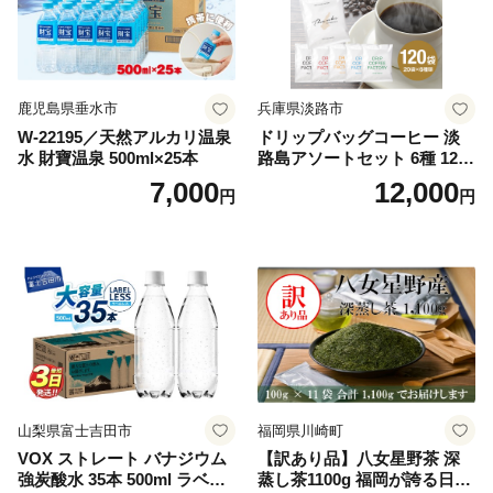
鹿児島県垂水市
兵庫県淡路市
W-22195／天然アルカリ温泉
ドリップバッグコーヒー 淡
水 財寶温泉 500ml×25本
路島アソートセット 6種 120
袋 飲み比べ コーヒー
7,000
12,000
円
円
山梨県富士吉田市
福岡県川崎町
VOX ストレート バナジウム
【訳あり品】八女星野茶 深
強炭酸水 35本 500ml ラベル
蒸し茶1100g 福岡が誇る日本