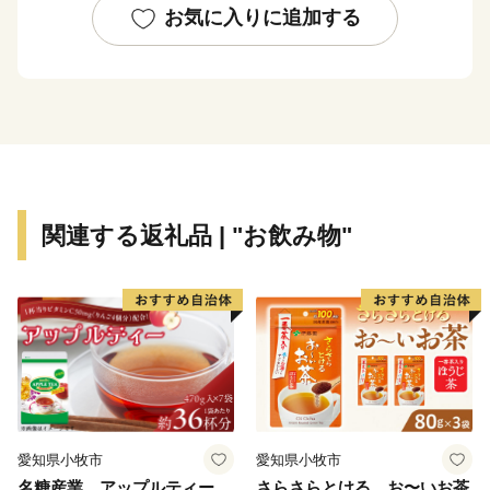
願泉寺（がんせんじ）を中心に形成された寺内町のまち
お気に入りに追加する
なみなど、伝統的な文化を肌で感じることができます。
---------------------------------------------------------------------------
-----
市街を少し離れると田畑が広がるのどかな環境
春は水間公園でお花見
夏は二色の浜公園でＢＢＱ＆海水浴
秋は山手でトレッキングとみかん狩り
関連する返礼品 | "お飲み物"
冬は市内に４か所ある温泉＆温浴施設でまったりほっ
こり
目立たんけどもそこそこ住み良い。 なかなかええや
ん！貝塚市。
---------------------------------------------------------------------------
-----
愛知県小牧市
愛知県小牧市
名糖産業 アップルティー
さらさらとける お〜いお茶