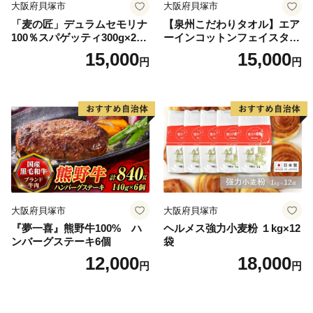
大阪府貝塚市
大阪府貝塚市
「麦の匠」デュラムセモリナ
【泉州こだわりタオル】エア
100％スパゲッティ300g×20
ーインコットンフェイスタオ
袋/パスタ 国産 貝塚産 麺 も
ル４枚
15,000
15,000
円
円
ちもち 大阪府貝塚市
大阪府貝塚市
大阪府貝塚市
『夢一喜』熊野牛100% ハ
ヘルメス強力小麦粉 １kg×12
ンバーグステーキ6個
袋
12,000
18,000
円
円