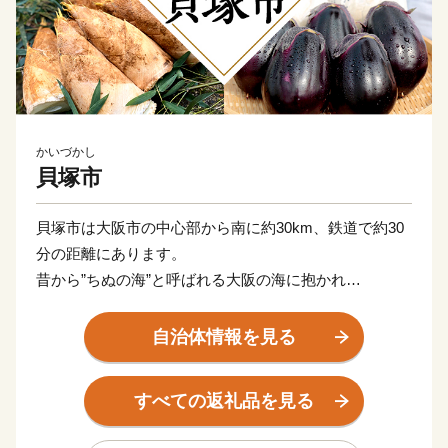
かいづかし
貝塚市
貝塚市は大阪市の中心部から南に約30km、鉄道で約30
分の距離にあります。
昔から”ちぬの海”と呼ばれる大阪の海に抱かれ
白砂青松がまぶしい「二色の浜（にしきのはま）」や、
本州南限圏の天然記念物ブナ林を育む「和泉葛城山（い
自治体情報を見る
ずみかつらぎさん）」など豊かな自然に囲まれたまち。
千本搗餅つき（せんぼんづきもちつき）で賑わう名刹の
すべての返礼品を見る
水間寺（みずまでら）や
国宝の観音堂を有する孝恩寺（こうおんじ）があり、