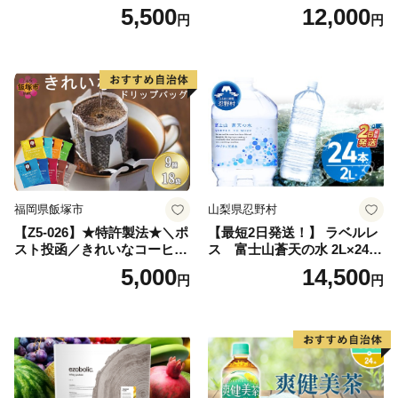
レス【富士吉田市限定カート
茶_ 訳アリ 常温 お茶 茶袋 常
5,500
12,000
円
円
ン】
備品 おちゃ ocha 茶葉 緑茶
飲料 飲み物 八女 茶 日本茶
深むし茶 深蒸し 訳あり お茶
っぱ tea 八女茶 お手軽 簡単
小分け お土産 お取り寄せ グ
ルメ 福岡 九州 福岡県 国産
日本 ふかむし茶 ふかむし 家
庭用 自宅用 ちゃ りょくちゃ
ふかむしちゃ 急須 甘み 川崎
町 送料無料
福岡県飯塚市
山梨県忍野村
【Z5-026】★特許製法★＼ポ
【最短2日発送！】 ラベルレ
スト投函／きれいなコーヒー
ス 富士山蒼天の水 2L×24本
ドリップバッグ9種セット(18
（4ケース）※離島不可 天然
5,000
14,500
円
円
袋)ゆうパケットでお届け！
水 ミネラルウォーター 水 ペ
ットボトル 2000ml バナジウ
ム天然水 飲料水 軟水 鉱水 国
産 シリカ ミネラル 美容 備蓄
防災 長期保存 富士山 山梨県
忍野村