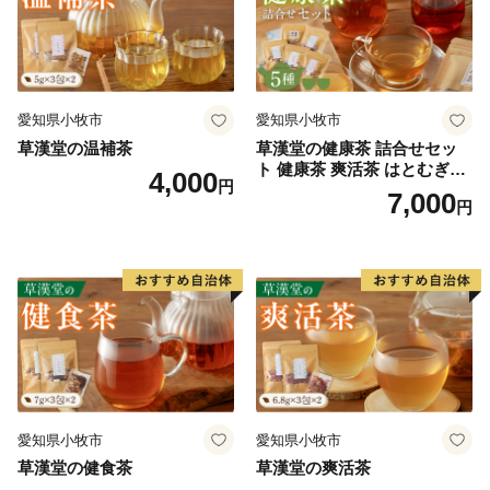
愛知県小牧市
愛知県小牧市
草漢堂の温補茶
草漢堂の健康茶 詰合せセッ
ト 健康茶 爽活茶 はとむぎ茶
4,000
円
温補茶 健食茶 和漢紅茶 お茶
7,000
円
愛知県小牧市
愛知県小牧市
草漢堂の健食茶
草漢堂の爽活茶