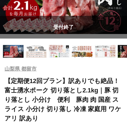
受付終了
山梨県 都留市
【定期便12回プラン】訳ありでも絶品！
富士湧水ポーク 切り落とし2.1kg｜豚 切
り落とし 小分け 便利 豚肉 肉 国産 ス
ライス 小分け 切り落し 冷凍 家庭用 ワケ
アリ 訳あり