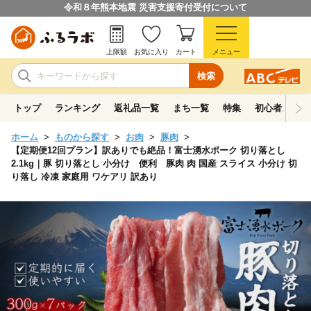
令和８年熊本地震 災害支援寄付受付について
上限額
お気に入り
カート
メニュー
検索
トップ
ランキング
返礼品一覧
まち一覧
特集
初心者ガイド
ホーム
ものから探す
お肉
豚肉
【定期便12回プラン】訳ありでも絶品！富士湧水ポーク 切り落とし
2.1kg｜豚 切り落とし 小分け 便利 豚肉 肉 国産 スライス 小分け 切
り落し 冷凍 家庭用 ワケアリ 訳あり