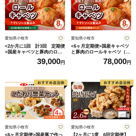
愛知県小牧市
愛知県小牧市
<2か月に1回 計3回 定期便
<6ヶ月定期便>国産キャベツ
>国産キャベツと豚肉のロー
と豚肉のロールキャベツ（4P
ルキャベツ（4P入り）
入り）
39,000
78,000
円
円
愛知県小牧市
愛知県小牧市
<6ヶ月定期便>国産豚で作っ
【2ヶ月に1度、6回定期便】