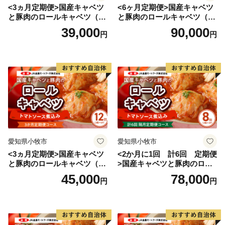
<3ヵ月定期便>国産キャベツ
<6ヶ月定期便>国産キャベツ
と豚肉のロールキャベツ（4P
と豚肉のロールキャベツ（6P
●都留CM第４弾「都留vs都会編」
入り）
入り）
39,000
90,000
円
円
山梨県都留市の観光（移住）ＰＲのＣＭ第4弾
愛知県小牧市
愛知県小牧市
<3ヵ月定期便>国産キャベツ
<2か月に1回 計6回 定期便
と豚肉のロールキャベツ（6P
>国産キャベツと豚肉のロー
入り）
ルキャベツ（4P入り）
45,000
78,000
円
円