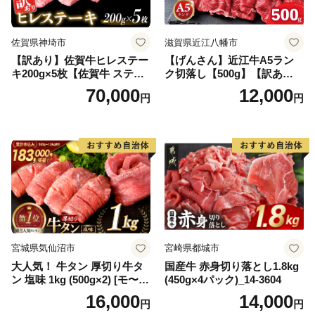
佐賀県神埼市
滋賀県近江八幡市
【訳あり】佐賀牛ヒレステー
【げんさん】近江牛A5ラン
キ200g×5枚【佐賀牛 ステー
ク切落し【500g】【訳あり】
キ ブランド肉 ヒレ肉 フィレ
【DG12W】
70,000
12,000
円
円
肉 ジューシー ヘルシー】(H0
65175)
宮城県気仙沼市
宮崎県都城市
大人気！ 牛タン 厚切り牛タ
国産牛 赤身切り落とし1.8kg
ン 塩味 1kg (500g×2) [モ〜ラ
(450g×4パック)_14-3604
ンド 宮城県 気仙沼市 205646
16,000
14,000
円
円
60] 肉 牛肉 精肉 牛たん 牛タ