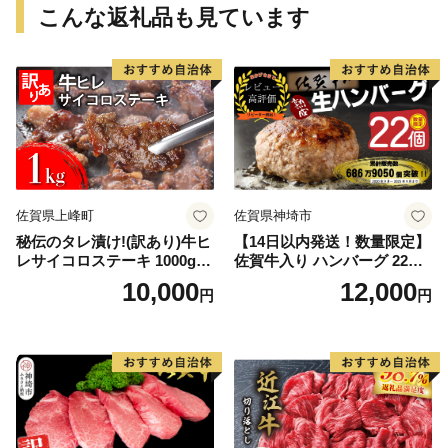
こんな返礼品も見ています
佐賀県上峰町
佐賀県神埼市
秘伝のタレ漬け!(訳あり)牛ヒ
【14日以内発送！数量限定】
レサイコロステーキ 1000g
佐賀牛入り ハンバーグ 22個
【B-1098-AS】
2.6kg(120g×22個)【佐賀牛
10,000
12,000
円
円
黒毛和牛 ブランド牛 九州 ハ
ンバーグ 牛肉 豚肉 国産 お弁
当 おかず 惣菜 おすすめ 人
気】(H083106)