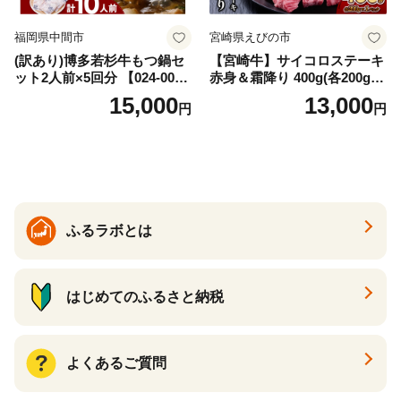
福岡県中間市
宮崎県えびの市
(訳あり)博多若杉牛もつ鍋セ
【宮崎牛】サイコロステーキ
ット2人前×5回分 【024-002
赤身＆霜降り 400g(各200g×
7】
１P 計2P) 真空パック 冷凍
15,000
13,000
円
円
ふるラボとは
はじめてのふるさと納税
よくあるご質問