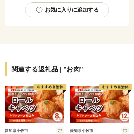
トップクラスのシェアを誇ります。
お気に入りに追加する
＜主な返礼品＞
高級羽毛ふとん、高級羽毛寝具、果物（シャインマス
カット、桃）、富士湧水ポーク、コーヒー、天然酵母パ
ン、純米醸造酢等
関連する返礼品 | "お肉"
◇都留市のＰＲ用動画◇
●都留CM第１弾「つるに恋したＯＬ編」
出演は都留市出身の白須慶子さん。
●都留CM第２弾「都留の読み方を覚えてもらおう編」
●都留CM第３弾「第二の人生編」
愛知県小牧市
愛知県小牧市
都留市に移住してきた夫婦編