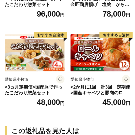
たこだわり惣菜セット
金匠鶏唐揚げ 塩麹 からあ
げ
96,000
78,000
円
円
愛知県小牧市
愛知県小牧市
<3ヵ月定期便>国産豚で作っ
<2か月に1回 計3回 定期便
たこだわり惣菜セット
>国産キャベツと豚肉のロー
ルキャベツ（6P入り）
48,000
45,000
円
円
この返礼品を見た人は