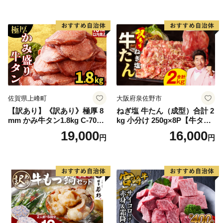
ン塩 牛たん塩 冷凍 焼肉 BB
Q アウトドア バーベキュー
厚切り タン
佐賀県上峰町
大阪府泉佐野市
【訳あり】《訳あり》極厚 8
ねぎ塩 牛たん（成型）合計 2
mm かみ牛タン1.8kg C-709-
kg 小分け 250g×8P【牛タン
AS
牛肉 焼肉用 薄切り 訳あり サ
19,000
16,000
円
円
イズ不揃い】