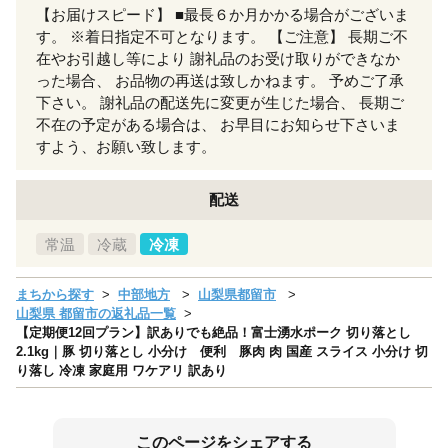
【お届けスピード】 ■最長６か月かかる場合がございま
す。 ※着日指定不可となります。 【ご注意】 長期ご不
在やお引越し等により 謝礼品のお受け取りができなか
った場合、 お品物の再送は致しかねます。 予めご了承
下さい。 謝礼品の配送先に変更が生じた場合、 長期ご
不在の予定がある場合は、 お早目にお知らせ下さいま
すよう、お願い致します。
配送
常温
冷蔵
冷凍
まちから探す
中部地方
山梨県都留市
山梨県 都留市の返礼品一覧
【定期便12回プラン】訳ありでも絶品！富士湧水ポーク 切り落とし
2.1kg｜豚 切り落とし 小分け 便利 豚肉 肉 国産 スライス 小分け 切
り落し 冷凍 家庭用 ワケアリ 訳あり
このページをシェアする