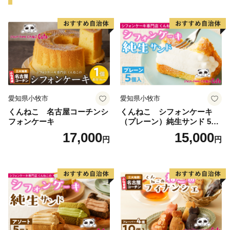
ヤナ場には多くの落ち鮎がかかります。
通常よりもひときわ大きく、身のしまりが格別な白鷹の
鮎。
塩焼きだけでなく、お刺身や唐揚げなど、獲れたてなら
ではの味覚も楽しめる、秋の風物詩です。
冬は蕎麦。
愛知県小牧市
愛知県小牧市
昔、白鷹町では集落ごとに一軒以上「蕎麦屋」という屋
くんねこ 名古屋コーチンシ
くんねこ シフォンケーキ
号を持つ家があったほど、蕎麦となじみが深い地域。
フォンケーキ
（プレーン）純生サンド 5個
そして、現在も隠れた蕎麦の名店がたくさんあり、県内
入
17,000
15,000
円
円
外から生粋の蕎麦好きが訪れます。