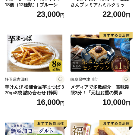
18個（12種類）| ブルーシー
さんプレミアムミルクリッチ
ルアイス ブルーシールアイ
12個（AP-01）（ 北海道アイ
23,000
22,000
円
円
スクリーム 着日指定可能 送
ス 北海道産アイス アイス ア
料無料 ジェラート 沖縄県 バ
イススイーツ アイスクリー
ースデー 贈り物 プレゼント
ム 北海道産アイスクリーム
誕生日 カップ 詰め合わせ バ
道産アイス 道産アイスクリ
ラエティ | バニラ チョコレー
ーム ギフト 詰合せ 詰め合わ
ト ストロベリー ピスタチオ
せ ふるさと納税 ）
バニラ＆クッキー ウベ 沖縄
紅イモ 塩ちんすこう 沖縄シ
ークヮーサー 沖縄黒糖 琉球
ロイヤルミルクティ 沖縄パ
イン
静岡県吉田町
岐阜県中津川市
芋けんぴ 松浦食品芋まつば 3
メディアで多数紹介 賞味期
70g×8袋 詰め合わせ [静岡伊
限3分！「元祖お重の栗きん
勢丹(松浦食品) 静岡県 吉田町
とんモンブラン」 【未来の
16,000
10,000
円
円
22424274] 芋ケンピ セット
ご褒美】スイーツ 栗 モンブ
小袋 個包装 小分け
ラン くりきんとん デザート
ご褒美 お取り寄せ くり お菓
子 菓子 F4N-2298