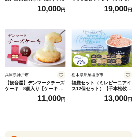
ェラート8個
ーム アイス スイーツ デザー
10,000
19,000
円
円
ト_H0016-104
兵庫県神戸市
栃木県那須塩原市
【観音屋】デンマークチーズ
福袋セット（ミレピーニアイ
ケーキ 8個入り【ケーキ チ
ス12個セット）【千本松牧
ーズケーキ 人気スイーツ お
場】 ns025-014-12 【デザー
11,000
13,000
円
円
すすめスイーツ 神戸スイー
ト 詰め合わせ ギフト】
ツ 新感覚チーズケーキ おす
すめケーキ 兵庫県 神戸市 D0
910-17】