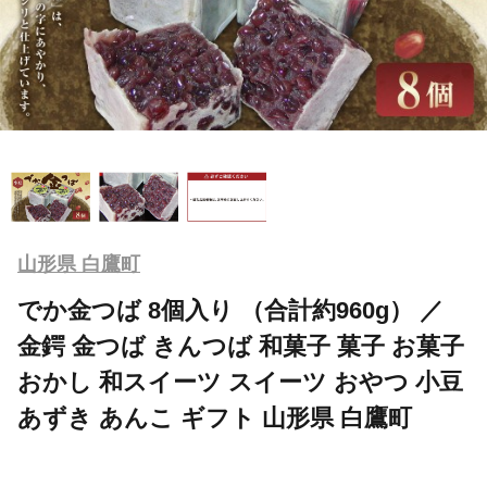
山形県 白鷹町
でか金つば 8個入り （合計約960g） ／
金鍔 金つば きんつば 和菓子 菓子 お菓子
おかし 和スイーツ スイーツ おやつ 小豆
あずき あんこ ギフト 山形県 白鷹町