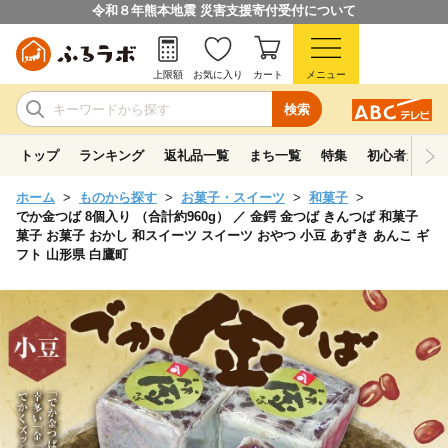
令和８年熊本地震 災害支援寄付受付について
上限額
お気に入り
カート
メニュー
検索
トップ
ランキング
返礼品一覧
まち一覧
特集
初心者ガイド
ホーム
ものから探す
お菓子・スイーツ
和菓子
でか金つば 8個入り （合計約960g） ／ 金鍔 金つば きんつば 和菓子
菓子 お菓子 おかし 和スイーツ スイーツ おやつ 小豆 あずき あんこ ギ
フト 山形県 白鷹町