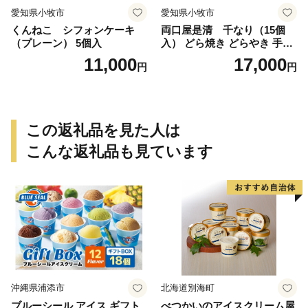
愛知県小牧市
愛知県小牧市
くんねこ シフォンケーキ
両口屋是清 千なり（15個
（プレーン） 5個入
入） どら焼き どらやき 手土
産 お土産 土産 丹波大納言小
11,000
17,000
円
円
豆 抹茶 林檎 りんご 慶事 お
祝い 法事 法要 詰め合わせ お
取り寄せ 瓢箪 豊臣秀吉 焼印
個包装 贈り物 老舗 お茶菓子
この返礼品を見た人は
こんな返礼品も見ています
沖縄県浦添市
北海道別海町
ブルーシール アイス ギフト
べつかいのアイスクリーム屋