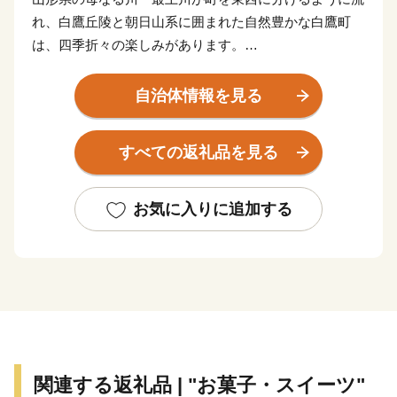
れ、白鷹丘陵と朝日山系に囲まれた自然豊かな白鷹町
は、四季折々の楽しみがあります。
春はさくら。
自治体情報を見る
樹齢約1200年の薬師桜や子守堂桜をはじめとした古典
桜の名所です。
すべての返礼品を見る
満開が近づくころには桜まつりが開催され、たくさんの
観光客が訪れます。
お気に入りに追加する
夏は紅花。
白鷹町は日本一の紅花の生産量を誇ります。
「日本の紅(あか)をつくる町」をキャッチフレーズに掲
げ、紅花摘みや紅花染めの体験もできる紅花まつりが毎
年行われます。
秋はアユ。
関連する返礼品 | "お菓子・スイーツ"
白鷹のヤナ漁が本番を迎える初秋、日本一の規模を誇る