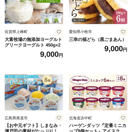
佐賀県上峰町
愛知県小牧市
大富牧場の無添加ヨーグルト
三幸の福どら（黒ごまあん）
グリークヨーグルト 450g×2
9,000
円
9,000
円
広島県尾道市
北海道浜中町
【お中元ギフト】しまなみ・
ハーゲンダッツ『定番ミニカ
瀬戸田の素材がたっぷり！ジ
ップ8個セット』アイスクリ