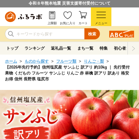
令和８年熊本地震 災害支援寄付受付について
上限額
お気に入り
カート
メニュー
検索
トップ
ランキング
返礼品一覧
まち一覧
特集
初心者ガイド
ホーム
ものから探す
フルーツ類
りんご・梨
【2026年先行予約】信州塩尻産 サンふじ 訳アリ 約10kg ｜ 先行受付
果物 くだもの フルーツ サンふじ りんご 赤 林檎 訳アリ 訳あり 格安
お得 信州 長野県 塩尻市