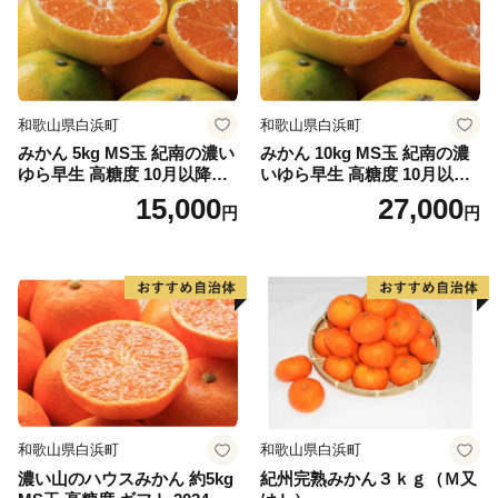
和歌山県白浜町
和歌山県白浜町
みかん 5kg MS玉 紀南の濃い
みかん 10kg MS玉 紀南の濃
ゆら早生 高糖度 10月以降発
いゆら早生 高糖度 10月以降
送 マルチ被覆栽培
発送 マルチ被覆栽培
15,000
27,000
円
円
和歌山県白浜町
和歌山県白浜町
濃い山のハウスみかん 約5kg
紀州完熟みかん３ｋｇ（Ｍ又