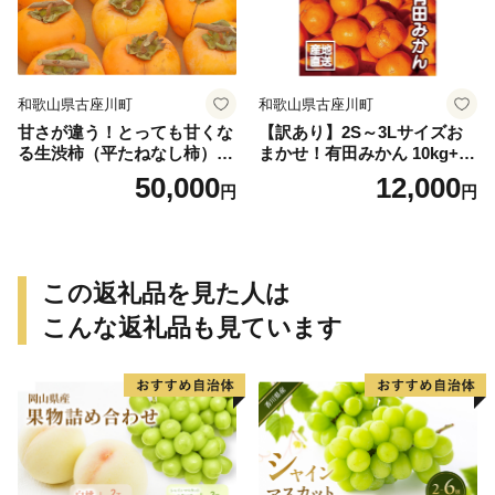
和歌山県古座川町
和歌山県古座川町
甘さが違う！とっても甘くな
【訳あり】2S～3Lサイズお
る生渋柿（平たねなし柿）吊
まかせ！有田みかん 10kg+2k
るし柿用 T字枝or吊るしクリ
g保証分 11月から12月下旬ま
50,000
12,000
円
円
ップ付約14.5～15kg 約60～
でに順次発送致します。 / 訳
90個＜2026年10月中旬～11
ありみかん 有田みかん みか
月上旬ごろ順次発送＞Ted【a
ん ミカン 蜜柑 柑橘 温州みか
rt015B】
ん 和歌山 ご家庭用
この返礼品を見た人は
こんな返礼品も見ています