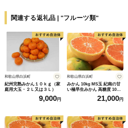
基幹産業の製造業は、市内に、最先端の技術、人材、拠
点施設等が集積し、高い製造品出荷額を誇るなど、市内
関連する返礼品 | "フルーツ類"
産業を牽引しており"ものづくり"のまちでもあります。
和歌山県白浜町
和歌山県白浜町
紀州完熟みかん１０ｋｇ（家
みかん 10kg MS玉 紀南の甘
庭用大玉・２Ｌ又は３Ｌ）
い極早生みかん 高糖度 10月
以降発送 マルチ被覆栽培
9,000
21,000
円
円