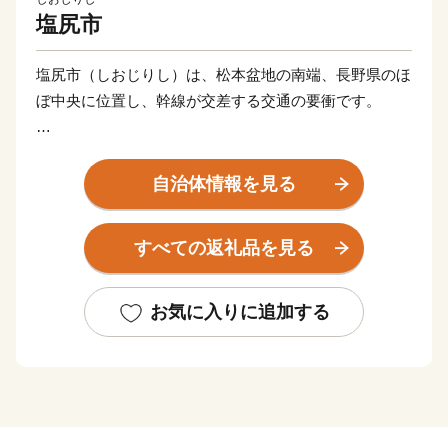
塩尻市
塩尻市（しおじりし）は、松本盆地の南端、長野県のほ
ぼ中央に位置し、幹線が交差する交通の要衝です。
市内には信濃川水系と天竜川水系の各河川が流れ、塩尻
峠と善知鳥峠、鳥居峠は、太平洋と日本海への分水嶺と
自治体情報を見る
なっています。
北アルプス、鉢盛連峰、東山・高ボッチ山、さらには中
すべての返礼品を見る
央アルプスの山並みを背景に田園風景が広がる、清浄な
水と緑に囲まれた歴史あるふるさとです。
お気に入りに追加する
特産のぶどうが生み出すワインは世界にその名を知ら
れ、平出遺跡は太古の歴史を語りかけてくれます。
奈良井宿の町並みや木曽漆器が歴史と伝統を感じさせ、
おもてなしの心を今日に伝えています。