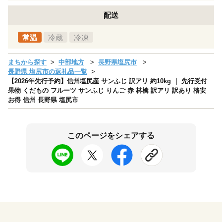
配送
常温
冷蔵
冷凍
まちから探す
中部地方
長野県塩尻市
長野県 塩尻市の返礼品一覧
【2026年先行予約】信州塩尻産 サンふじ 訳アリ 約10kg ｜ 先行受付
果物 くだもの フルーツ サンふじ りんご 赤 林檎 訳アリ 訳あり 格安
お得 信州 長野県 塩尻市
このページをシェアする