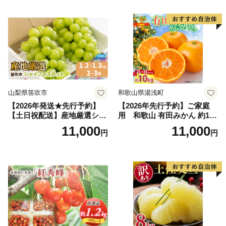
の果物 旬のフルーツ
納税 果物 桃 フルーツ モモ
果肉 長野県産 小諸市
山梨県笛吹市
和歌山県湯浅町
【2026年発送★先行予約】
【2026年先行予約】ご家庭
【土日祝配送】産地厳選シャ
用 和歌山 有田みかん 約10k
インマスカット1.2kg～1.3kg
g (2L、3Lサイズ)【湯浅町】
11,000
11,000
円
円
（2房～3房）※沖縄・離島配
_ZJ6079
送不可※ 106-003-sku02-26y
｜シャインマスカット 発送
笛吹市 山梨県 フルーツ 果物
ぶどう 葡萄 大粒 シャインマ
スカット おすすめ シャイン
マスカット 贈答 ギフト 産地
笛吹市 シャインマスカット
笛吹 葡萄 国産 ぶどう 人気
国産 1.2kg 先行｜