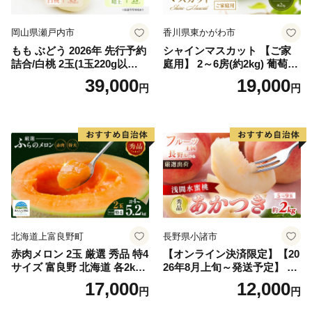
岡山県瀬戸内市
香川県東かがわ市
もも ぶどう 2026年 先行予約
シャインマスカット 【ご家
詰合/白桃 2玉(1玉220g以
庭用】 2～6房(約2kg) 葡萄 ぶ
上)・シャインマスカット 晴
どう ブドウ フルーツ 果物 く
39,000
19,000
円
円
王 2房(1房480g以上) 化粧箱
だもの 果実 旬の果物 旬のフ
入り 岡山県産 国産 フルーツ
ルーツ 香川 香川県 東かがわ
果物 ギフト
市
北海道上富良野町
長野県小諸市
赤肉メロン 2玉 厳選 秀品 特4
【オンライン決済限定】【20
サイズ 富良野 北海道 各2kg
26年8月上旬～発送予定】 先
～2.6kg 2玉 セット ファーム
行予約 「浅間水蜜桃プレミ
17,000
12,000
円
円
富良野 メロン めろん 果物 く
アム」 もも あかつき 秀品 約
だもの フルーツ デザート 旬
2kg 5～9玉 贈答品 ふるさと