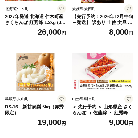
北海道仁木町
愛媛県愛南町
2027年発送 北海道 仁木町産
【先行予約：2026年12月中旬
さくらんぼ 紅秀峰 1.2kg (300
～発送】 訳あり 土佐 文旦 8k
g×4パック) Lサイズ以上 旬
g (Mサイズ以上サイズミック
26,000
8,000
円
円
桜桃 産地直送 サクランボ チ
ス) 8000円 わけあり ぶんた
ェリー フルーツ 果物 果物類
ん みかん mikan 蜜柑 ミカン
仁木町 仁木 [松山商店]
土佐文旦 家庭用 産地直送 国
産 農家直送 期間限定 特産品
サイズミックス くらもとフ
ァーム 愛南町 愛媛県
鳥取県大山町
山形県朝日町
DS-16 新甘泉梨 5kg（赤秀
＜ 先行予約 ＞ 山形県産 さく
限定）
らんぼ （ 佐藤錦 ・ 紅秀峰
） ご家庭用 M以上 700g 【20
19,000
9,000
円
円
26年6月下旬から7月上旬発
送】 山形県 果物 フルーツ 初
夏 夏 送料無料