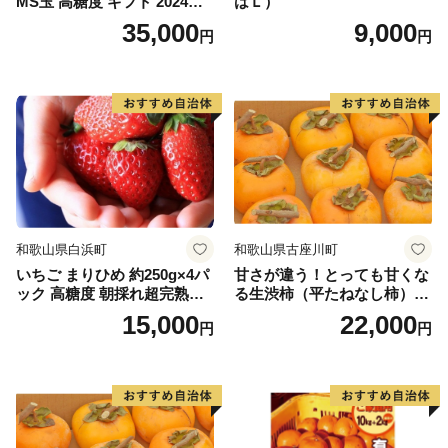
MS玉 高糖度 ギフト 2024年7
はＬ）
月以降発送分
35,000
9,000
円
円
和歌山県白浜町
和歌山県古座川町
いちご まりひめ 約250g×4パ
甘さが違う！とっても甘くな
ック 高糖度 朝採れ超完熟ま
る生渋柿（平たねなし柿）吊
りひめ 1月以降発送分
るし柿用 T字枝or吊るしクリ
15,000
22,000
円
円
ップ付約4.5～5kg 約24～30
個＜2026年10月中旬～順次発
送＞-Ted【art016B】