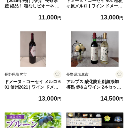
【2026年先行予約】 長野県
ドメーヌ・コーセイ 401 桔梗
産 絶品！ 種なしピオーネ 2
ヶ原メルロ | ワイン ドメー
房 【9月下旬～11月上旬にか
ヌ・コーセイ 赤 赤ワイン メ
11,000
13,000
けて順次発送予定】| 果物 く
ルロ メルロー ぶどう 酒 お酒
円
円
だもの フルーツ 葡萄 ぶどう
アルコール 贈答用 長野県 塩
ブドウ ピオーネ 種無し 種な
尻市
し 長野県 塩尻市
長野県塩尻市
長野県塩尻市
ドメーヌ・コーセイ メルロ 6
アルプス 酸化防止剤無添加
01 信州2021 | ワイン ドメー
樽熟 赤&白ワイン 2本セット
ヌ・コーセイ 赤 赤ワイン メ
| ワイン わいん 赤ワイン 白
13,000
14,500
ルロ メルロー ぶどう 酒 お酒
ワイン アルプス 無添加 樽熟
円
円
アルコール 贈答用 長野県 塩
メルロ ブラッククイーン 善
尻市
光寺竜眼 竜眼 お酒 おさけ 酒
さけ セット 飲み比べ 塩尻市
長野県 信州