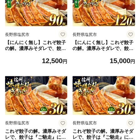
経木 長野県 塩尻市
経木 長野県 塩尻市
長野県塩尻市
長野県塩尻市
【にんにく無し】これぞ餃子
【にんにく無し】これぞ餃子
の解。濃厚みそダレで、餃子
の解。濃厚みそダレで、餃子
は『ご馳走』になる。 90個
は『ご馳走』になる。 120個
12,500
15,000
入 (30個×3PC) ｜ 餃子 冷凍
入 (30個×4PC) ｜ 餃子 冷凍
円
円
餃子 ギョウザ ぎょうざ 味噌
餃子 ギョウザ ぎょうざ 味噌
ダレ みそダレ 秘伝のタレ 濃
ダレ みそダレ 秘伝のタレ 濃
厚 中華 にんにく 豚肉 キャベ
厚 中華 にんにく 豚肉 キャベ
ツ 肉汁 信州味噌 ジューシー
ツ 肉汁 信州味噌 ジューシー
経木 長野県 塩尻市
経木 長野県 塩尻市
長野県塩尻市
長野県塩尻市
これぞ餃子の解。濃厚みそダ
これぞ餃子の解。濃厚みそダ
レで、餃子は『ご馳走』にな
レで、餃子は『ご馳走』にな