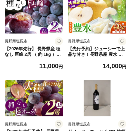
YoshieVineyard 塩尻市 長野
小粒 不揃い 粒抜け 曲がり ぶ
県 信州
どう 葡萄 フルーツ 果物 Yos
hieVineyard 塩尻市 長野県
信州
長野県塩尻市
長野県塩尻市
【2026年先行】 長野県産 種
【先行予約】ジューシーで上
なし 巨峰 2房 （ 約 1kg ）
品な甘さ！長野県産 豊水 約5
【9月下旬～11月上旬にかけ
kg （ 10 ～ 14 玉 ）【9月中
11,000
14,000
て順次発送予定】 | 果物 くだ
旬～10月上旬にかけて順次発
円
円
もの フルーツ 葡萄 ぶどう ブ
送予定】 | 果物 くだもの フ
ドウ 巨峰 種無し 種なし 長野
ルーツ 梨 なし ナシ 豊水 甘
県 塩尻市
い ジューシー シャリ感 長野
県 塩尻市
長野県塩尻市
長野県塩尻市