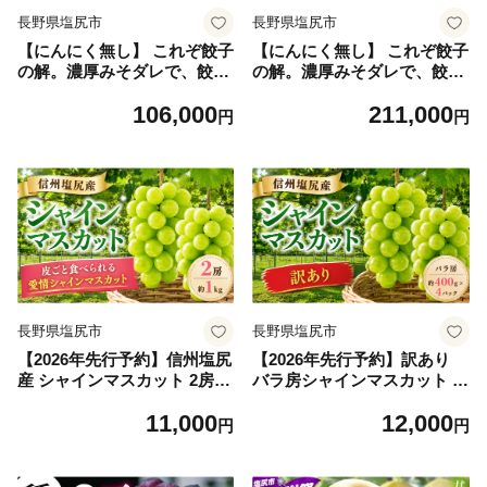
長野県塩尻市
長野県塩尻市
【にんにく無し】 これぞ餃子
【にんにく無し】 これぞ餃子
の解。濃厚みそダレで、餃子
の解。濃厚みそダレで、餃子
は『ご馳走』になる。 【定期
は『ご馳走』になる。 【定期
106,000
211,000
便】 120個(30個×4pc)×6回｜
便】 120個(30個×4pc)×12回
円
円
定期便 餃子 冷凍餃子 ギョウ
｜定期便 餃子 冷凍餃子 ギョ
ザ ぎょうざ 味噌ダレ みそダ
ウザ ぎょうざ 味噌ダレ みそ
レ 秘伝のタレ 濃厚 中華 にん
ダレ 秘伝のタレ 濃厚 中華 に
にく 豚肉 キャベツ 肉汁 信州
んにく 豚肉 キャベツ 肉汁 信
味噌 ジューシー 経木 長野県
州味噌 ジューシー 経木 長野
塩尻市
県 塩尻市
長野県塩尻市
長野県塩尻市
【2026年先行予約】信州塩尻
【2026年先行予約】訳あり
産 シャインマスカット 2房
バラ房シャインマスカット 約
約1kg 【9月中旬頃～11月初
400g×4パック【9月中旬頃～
11,000
12,000
旬にかけて順次発送予定】｜
11月初旬にかけて順次発送予
円
円
シャインマスカット シャイン
定】｜ シャインマスカット
マスカット しゃいんますかっ
シャイン マスカット しゃい
と ぶどう 葡萄 フルーツ 果物
んますかっと 訳あり バラ房