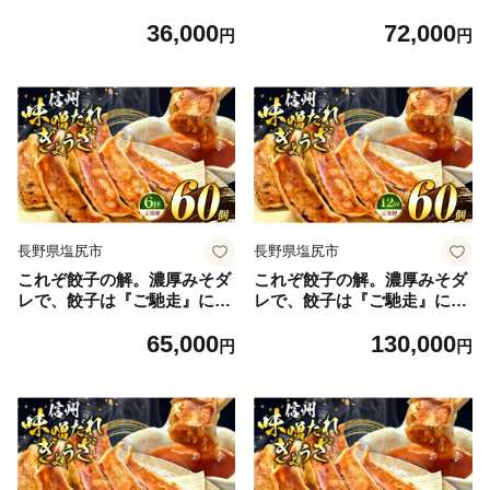
る。 【定期便】 30個×6回｜
る。 【定期便】 30個×12回｜
36,000
72,000
定期便 餃子 冷凍餃子 ギョウ
定期便 餃子 冷凍餃子 ギョウ
円
円
ザ ぎょうざ 味噌ダレ みそダ
ザ ぎょうざ 味噌ダレ みそダ
レ 秘伝のタレ 濃厚 中華 にん
レ 秘伝のタレ 濃厚 中華 にん
にく 豚肉 キャベツ 肉汁 信州
にく 豚肉 キャベツ 肉汁 信州
味噌 ジューシー 経木 長野県
味噌 ジューシー 経木 長野県
塩尻市
塩尻市
長野県塩尻市
長野県塩尻市
これぞ餃子の解。濃厚みそダ
これぞ餃子の解。濃厚みそダ
レで、餃子は『ご馳走』にな
レで、餃子は『ご馳走』にな
る。 【定期便】 60個(30個×2
る。 【定期便】 60個(30個×2
65,000
130,000
pc)×6回｜定期便 餃子 冷凍餃
pc)×12回｜定期便 餃子 冷凍
円
円
子 ギョウザ ぎょうざ 味噌ダ
餃子 ギョウザ ぎょうざ 味噌
レ みそダレ 秘伝のタレ 濃厚
ダレ みそダレ 秘伝のタレ 濃
中華 にんにく 豚肉 キャベツ
厚 中華 にんにく 豚肉 キャベ
肉汁 信州味噌 ジューシー 経
ツ 肉汁 信州味噌 ジューシー
木 長野県 塩尻市
経木 長野県 塩尻市