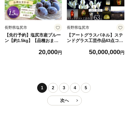
長野県塩尻市
長野県塩尻市
【先行予約】塩尻市産プルー
【アートグラスパネル】ステ
ン【約1.5kg】【品種おまか
ンドグラス工芸作品63点コレ
せ】【8月末頃～10月初旬に
クション｜ステンドグラス ガ
20,000
50,000,000
かけて順次発送予定】 ｜ 果
ラス 硝子 アート 工芸品 作品
円
円
物 くだもの プルーン アーリ
芸術 星形 ランプシェード ラ
ーリバー オパール サマーキ
ンプ シェード 照明 パネル 皿
ュート サンタス くらしま早
サラダボウル 硝子椀 硝子皿
生 くらしまプルーン ベイラ
厨子 片口 食器 窓 肖像 1点も
ー サンプルーン 長野県 塩尻
の 手作り 長野県 塩尻市
市
1
2
3
4
5
次へ