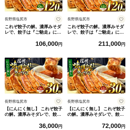
長野県塩尻市
長野県塩尻市
これぞ餃子の解。濃厚みそダ
これぞ餃子の解。濃厚みそダ
レで、餃子は『ご馳走』にな
レで、餃子は『ご馳走』にな
る。 【定期便】 120個(30個×
る。 【定期便】 120個(30個×
106,000
211,000
4pc)×6回｜定期便 餃子 冷凍
4pc)×12回｜定期便 餃子 冷凍
円
円
餃子 ギョウザ ぎょうざ 味噌
餃子 ギョウザ ぎょうざ 味噌
ダレ みそダレ 秘伝のタレ 濃
ダレ みそダレ 秘伝のタレ 濃
厚 中華 にんにく 豚肉 キャベ
厚 中華 にんにく 豚肉 キャベ
ツ 肉汁 信州味噌 ジューシー
ツ 肉汁 信州味噌 ジューシー
経木 長野県 塩尻市
経木 長野県 塩尻市
長野県塩尻市
長野県塩尻市
【にんにく無し】 これぞ餃子
【にんにく無し】 これぞ餃子
の解。濃厚みそダレで、餃子
の解。濃厚みそダレで、餃子
は『ご馳走』になる。 【定期
は『ご馳走』になる。 【定期
36,000
72,000
便】 30個(30個×1pc)×6回｜
便】 30個(30個×1pc)×12回｜
円
円