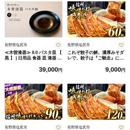
長野県塩尻市
長野県塩尻市
≪木曽漆器≫ 8.0 パスタ皿 【
これぞ餃子の解。濃厚みそダ
黒 】 | 日用品 食器 皿 漆器 お
レで、餃子は『ご馳走』にな
皿 パスタ皿 プレート モダン
る。 60個入 (30個×2PC) ｜
39,000
9,000
和モダン 黒 木曽漆器 信州 木
餃子 冷凍餃子 ギョウザ ぎょ
円
円
曽 木曾 長野県 塩尻市
うざ 味噌ダレ みそダレ 秘伝
のタレ 濃厚 中華 にんにく 豚
肉 キャベツ 肉汁 信州味噌 ジ
ューシー 経木 長野県 塩尻市
長野県塩尻市
長野県塩尻市