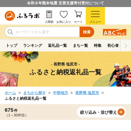
令和８年熊本地震 災害支援寄付受付について
上限額
お気に入り
カート
メニュー
検索
トップ
ランキング
返礼品一覧
まち一覧
特集
初心者ガイド
- 長野県 塩尻市 -
ふるさと納税返礼品一覧
ホーム
まちから探す
中部地方
長野県 塩尻市
ふるさと納税返礼品一覧
675
件
絞り込み・並び替え
（1～30件目）