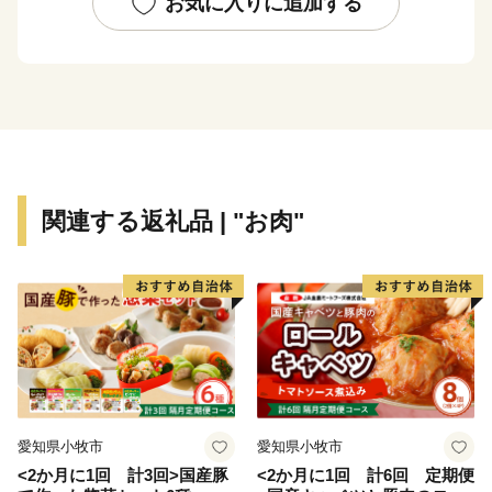
お気に入りに追加する
小値賀島の東に位置する野崎島には、２０１８年７月に
世界文化遺産に登録された「長崎と天草地方の潜伏キリ
シタン関連遺産」の構成資産の一つである「野崎島の集
落跡」があり、国内外からの旅行客が年々増えていま
す。
小値賀町の基幹産業は農業と水産業です。農業では肉用
関連する返礼品 | "お肉"
牛の畜産が盛んに営まれています。小値賀町は古くから
和牛の産地として知られ、現在約740頭の牛が飼育され
ています。水産業では一本釣を中心に漁船漁業が営まれ
ており、市場での評価が高いイサキを「値賀咲」、タチ
ウオを「白銀」と称し、小値賀町のブランド魚として出
荷しています。
近年では、農家や漁師の家で島暮らしを体験する民泊
愛知県小牧市
愛知県小牧市
や、古民家再生の権威アレックス・カー氏が監修し、築
<2か月に1回 計3回>国産豚
<2か月に1回 計6回 定期便
１００年以上の古民家をリノベーションした古民家ステ