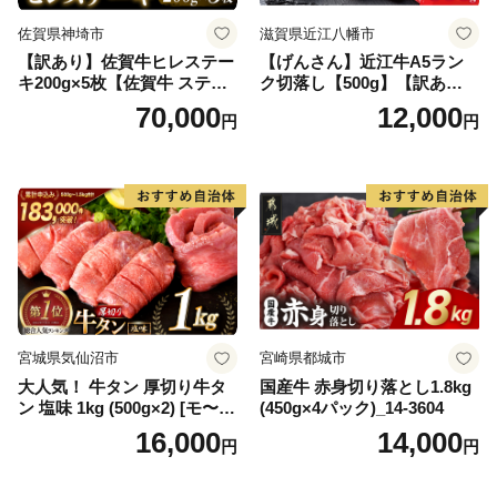
佐賀県神埼市
滋賀県近江八幡市
【訳あり】佐賀牛ヒレステー
【げんさん】近江牛A5ラン
キ200g×5枚【佐賀牛 ステー
ク切落し【500g】【訳あり】
キ ブランド肉 ヒレ肉 フィレ
【DG12W】
70,000
12,000
円
円
肉 ジューシー ヘルシー】(H0
65175)
宮城県気仙沼市
宮崎県都城市
大人気！ 牛タン 厚切り牛タ
国産牛 赤身切り落とし1.8kg
ン 塩味 1kg (500g×2) [モ〜ラ
(450g×4パック)_14-3604
ンド 宮城県 気仙沼市 205646
16,000
14,000
円
円
60] 肉 牛肉 精肉 牛たん 牛タ
ン塩 牛たん塩 冷凍 焼肉 BB
Q アウトドア バーベキュー