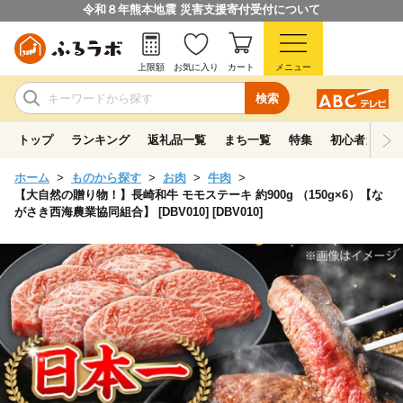
令和８年熊本地震 災害支援寄付受付について
上限額
お気に入り
カート
メニュー
検索
トップ
ランキング
返礼品一覧
まち一覧
特集
初心者ガイド
ホーム
ものから探す
お肉
牛肉
【大自然の贈り物！】長崎和牛 モモステーキ 約900g （150g×6）【な
がさき西海農業協同組合】 [DBV010] [DBV010]