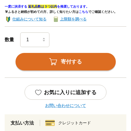
一度に決済する
返礼品数は３つ以内
を推奨しております。
🔰ふるさと納税が初めての方、詳しく知りたい方は
こちら
でご確認ください。
仕組みについて知る
上限額を調べる
数量
寄付する
お気に入りに追加する
お問い合わせについて
支払い方法
クレジットカード