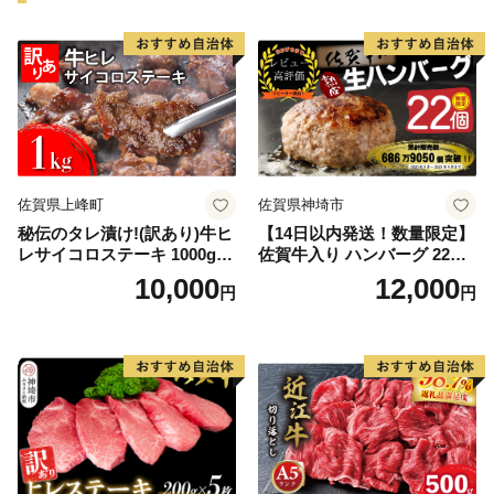
佐賀県上峰町
佐賀県神埼市
秘伝のタレ漬け!(訳あり)牛ヒ
【14日以内発送！数量限定】
レサイコロステーキ 1000g
佐賀牛入り ハンバーグ 22個
【B-1098-AS】
2.6kg(120g×22個)【佐賀牛
10,000
12,000
円
円
黒毛和牛 ブランド牛 九州 ハ
ンバーグ 牛肉 豚肉 国産 お弁
当 おかず 惣菜 おすすめ 人
気】(H083106)