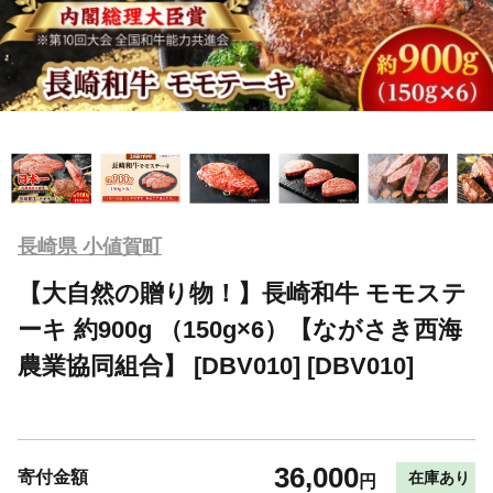
長崎県 小値賀町
【大自然の贈り物！】長崎和牛 モモステ
ーキ 約900g （150g×6）【ながさき西海
農業協同組合】 [DBV010] [DBV010]
36,000
寄付金額
在庫あり
円