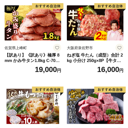
厚切り タン
佐賀県上峰町
大阪府泉佐野市
【訳あり】《訳あり》極厚 8
ねぎ塩 牛たん（成型）合計 2
mm かみ牛タン1.8kg C-709-
kg 小分け 250g×8P【牛タン
AS
牛肉 焼肉用 薄切り 訳あり サ
19,000
16,000
円
円
イズ不揃い】