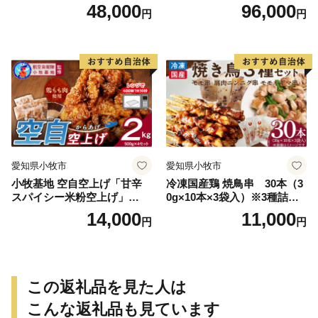
48,000
96,000
円
円
愛知県小牧市
愛知県小牧市
小牧基地 空自空上げ「甘辛
冷凍国産鶏 焼鳥串 30本（3
スパイシー米粉空上げ」
0g×10本×3袋入）※3種詰め
（計2kg 500g×4袋）手羽先
合わせ 焼き鳥 おつまみ バー
14,000
11,000
円
円
風
ベキュー 小分け 国産 鶏肉 焼
鳥 やきとり 串 惣菜 おかず
晩酌 冷凍 パーティー 便利 食
材 具材 お家居酒屋 詰め合わ
せ
この返礼品を見た人は
こんな返礼品も見ています