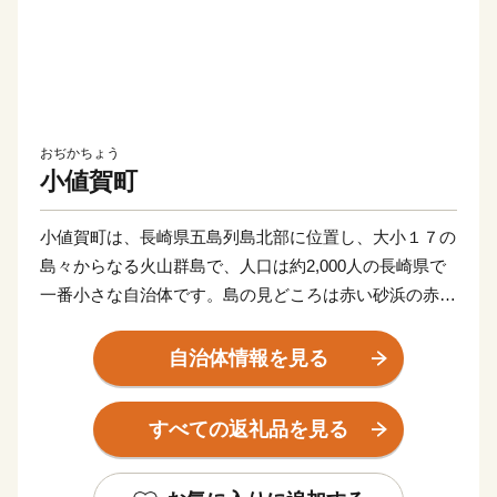
おぢかちょう
小値賀町
小値賀町は、長崎県五島列島北部に位置し、大小１７の
島々からなる火山群島で、人口は約2,000人の長崎県で
一番小さな自治体です。島の見どころは赤い砂浜の赤浜
海岸、海蝕によってできた五両ダキ、国の天然記念物で
ある斑島のポットホール、日本名松百選に選定されてい
自治体情報を見る
る姫の松原などがあり、小値賀町のほぼ全域が西海国立
公園の指定を受けています。また、一部の地域は国の重
すべての返礼品を見る
要文化的景観に選定されている他、長崎県で唯一「日本
で最も美しい村連合」に加盟しています。