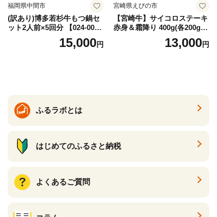
福岡県中間市
宮崎県えびの市
(訳あり)博多若杉牛もつ鍋セ
【宮崎牛】サイコロステーキ
ット2人前×5回分 【024-002
赤身＆霜降り 400g(各200g×
7】
１P 計2P) 真空パック 冷凍
15,000
13,000
円
円
ふるラボとは
はじめてのふるさと納税
よくあるご質問