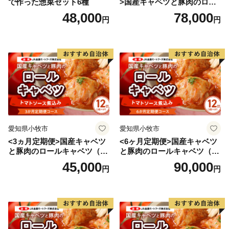
で作った惣菜セット6種
>国産キャベツと豚肉のロー
イ、地産地消古民家レストラン等が全国的な注目を集め
ルキャベツ（4P入り）
48,000
78,000
円
円
ています。
また、島ではおもてなしの心を大事にしており、２００
７年から行われたアメリカの教育団体「ピープル・ト
ゥ・ピープル」による国際親善大使派遣プログラムで
は、小値賀町の民泊体験を通した人の温かさが高い評価
を受け、世界一の評価を2年連続で受けました。
愛知県小牧市
愛知県小牧市
「“ぎばれ小値賀！”ふるさと寄附金」は、この魅力ある
<3ヵ月定期便>国産キャベツ
<6ヶ月定期便>国産キャベツ
小値賀町を後世に残すための取組みとして、小値賀のこ
と豚肉のロールキャベツ（6P
と豚肉のロールキャベツ（6P
ども達が様々なことにチャレンジできるようなプロジェ
入り）
入り）
45,000
90,000
円
円
クトや、英語教育の充実・海外修学旅行などといったこ
ども達の学びを支援する事業のほか、小値賀および日本
の貴重な資産である松や野崎島を未来へ残すための保全
対策事業、基幹産業の後継者対策等に活用させていただ
きます。