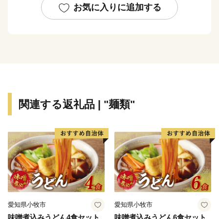
を楽しむことができます。
お気に入りに追加する
温暖な気候で育まれるデコポン等の柑橘類をはじめ、し
らすや牡蠣などの海産物や、美しい棚田を擁する山間部
で育まれた農産物は、食べた人の体も心も満足させてく
れます。
「SDGs未来都市」として持続可能なまちづくりに取り
関連する返礼品 | "麺類"
組む、人にも自然にも優しいまち水俣の応援をよろしく
お願いします。
愛知県小牧市
愛知県小牧市
味噌煮込みうどん4食セット
味噌煮込みうどん6食セット