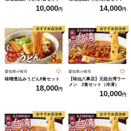
10,000
14,000
円
円
愛知県小牧市
愛知県小牧市
味噌煮込みうどん8食セット
【味仙八事店】元祖台湾ラー
メン 2食セット（冷凍）
18,000
円
10,000
円