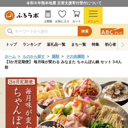
令和８年熊本地震 災害支援寄付受付について
上限額
お気に入り
カート
メニュー
検索
トップ
ランキング
返礼品一覧
まち一覧
特集
初心者ガイド
ホーム
ものから探す
麺類
その他麺類
【3か月定期便】 毎月味が変わる みなまた ちゃんぽん鍋 セット 3-4人
前