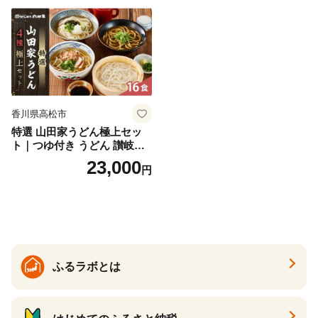
香川県高松市
特選 山田家うどん極上セッ
ト｜つゆ付き うどん 讃岐う
どん さぬきうどん 生麵 うど
23,000
円
んセット カレーうどん 生う
どん 食べ比べ 麺 麺類 ギフト
香川 香川県 高松
ふるラボとは