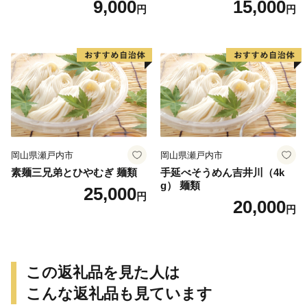
9,000
15,000
円
円
岡山県瀬戸内市
岡山県瀬戸内市
素麺三兄弟とひやむぎ 麺類
手延べそうめん吉井川（4k
g） 麺類
25,000
円
20,000
円
この返礼品を見た人は
こんな返礼品も見ています