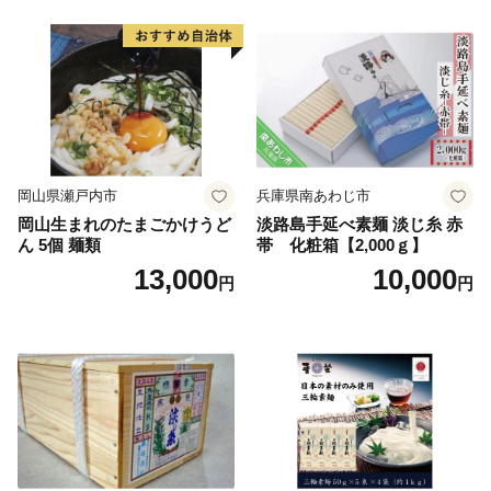
岡山県瀬戸内市
兵庫県南あわじ市
岡山生まれのたまごかけうど
淡路島手延べ素麺 淡じ糸 赤
ん 5個 麺類
帯 化粧箱【2,000ｇ】
13,000
10,000
円
円