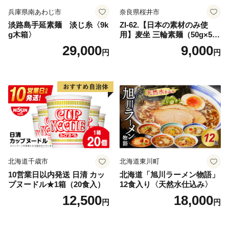
兵庫県南あわじ市
奈良県桜井市
淡路島手延素麺 淡じ糸〈9k
ZI-62.【日本の素材のみ使
g木箱〉
用】麦坐 三輪素麺（50g×5束
×4袋）
29,000
9,000
円
円
北海道千歳市
北海道東川町
10営業日以内発送 日清 カッ
北海道「旭川ラーメン物語」
プヌードル★1箱（20食入）
12食入り〈天然水仕込み〉
12,500
18,000
円
円