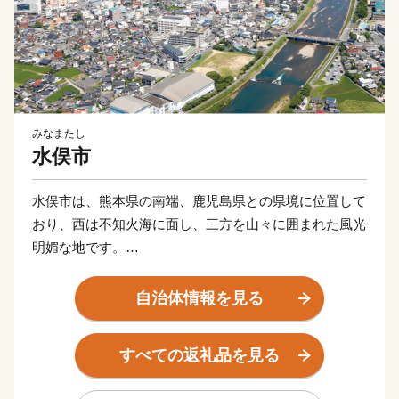
みなまたし
水俣市
水俣市は、熊本県の南端、鹿児島県との県境に位置して
おり、西は不知火海に面し、三方を山々に囲まれた風光
明媚な地です。
リアス海岸が美しい「湯の児海岸」では海水浴やマリン
アクティビティが楽しめるほか、間近に海を臨む「湯の
自治体情報を見る
児温泉」があり、夕日は絶景です。
山間部にある「湯の鶴温泉」は、古くから良質な湯治場
すべての返礼品を見る
として栄え、豊かな自然の中に風情ある温泉街が形成さ
れており、「海」と「山」それぞれに風情の異なる温泉