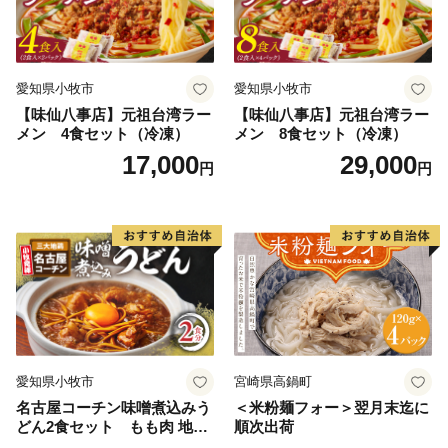
愛知県小牧市
愛知県小牧市
【味仙八事店】元祖台湾ラー
【味仙八事店】元祖台湾ラー
メン 4食セット（冷凍）
メン 8食セット（冷凍）
17,000
29,000
円
円
愛知県小牧市
宮崎県高鍋町
名古屋コーチン味噌煮込みう
＜米粉麺フォー＞翌月末迄に
どん2食セット もも肉 地鶏
順次出荷
味噌うどん