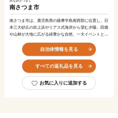
みなみさつまし
南さつま市
南さつま市は、鹿児島県の薩摩半島南西部に位置し、日
本三大砂丘の吹上浜やリアス式海岸から望む夕陽、田畑
や山林が大地に広がる緑豊かな自然、一大イベントとし
て成長してきた吹上浜砂の祭典、歴史・文化を伝える各
地域の様々な郷土芸能や伝統行事、海と大地の恵みの多
自治体情報を見る
種多様な農・畜・水産物や加工品、焼酎・電子部品等の
地場産業など、多くの資源に恵まれています。
すべての返礼品を見る
ふるさと納税を通して、南さつま市の魅力ある特産品を
お返しさせていただき、もっともっと南さつま市を知っ
てほしい！との思いで取り組んでおります。
お気に入りに追加する