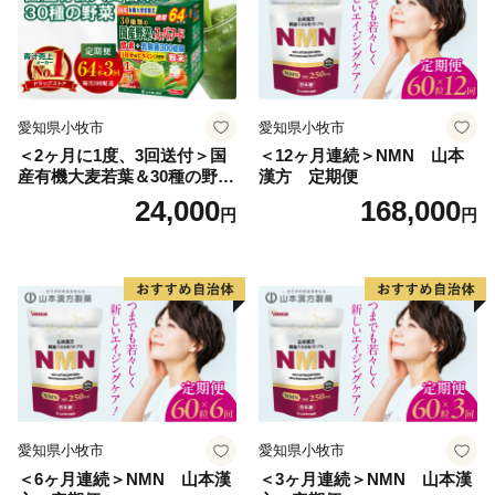
愛知県小牧市
愛知県小牧市
＜2ヶ月に1度、3回送付＞国
＜12ヶ月連続＞NMN 山本
産有機大麦若葉＆30種の野
漢方 定期便
菜 山本漢方 定期便
24,000
168,000
円
円
愛知県小牧市
愛知県小牧市
＜6ヶ月連続＞NMN 山本漢
＜3ヶ月連続＞NMN 山本漢