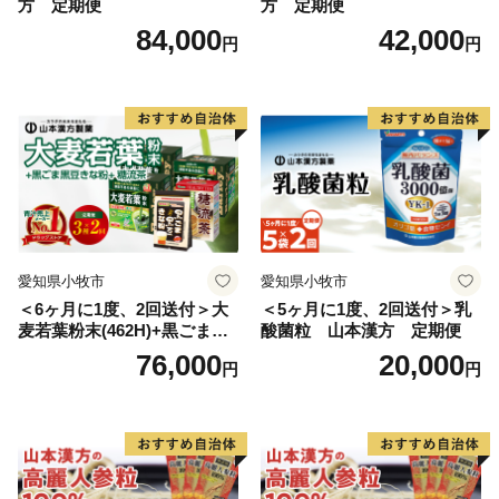
方 定期便
方 定期便
84,000
42,000
円
円
愛知県小牧市
愛知県小牧市
＜6ヶ月に1度、2回送付＞大
＜5ヶ月に1度、2回送付＞乳
麦若葉粉末(462H)+黒ごま黒
酸菌粒 山本漢方 定期便
豆きな粉+ 糖流茶 山本漢
76,000
20,000
円
円
方 定期便