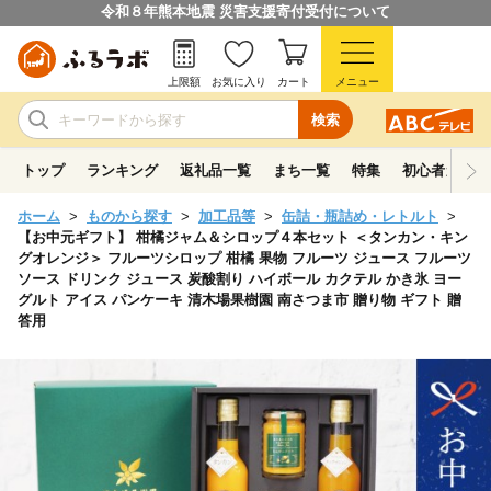
令和８年熊本地震 災害支援寄付受付について
上限額
お気に入り
カート
メニュー
検索
トップ
ランキング
返礼品一覧
まち一覧
特集
初心者ガイド
ホーム
ものから探す
加工品等
缶詰・瓶詰め・レトルト
【お中元ギフト】 柑橘ジャム＆シロップ４本セット ＜タンカン・キン
グオレンジ＞ フルーツシロップ 柑橘 果物 フルーツ ジュース フルーツ
ソース ドリンク ジュース 炭酸割り ハイボール カクテル かき氷 ヨー
グルト アイス パンケーキ 清木場果樹園 南さつま市 贈り物 ギフト 贈
答用