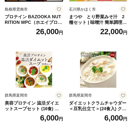
島根県雲南市
石川県かほく市
プロテイン BAZOOKA NUT
まつや とり野菜みそ汁 2
RITION WPC（ホエイプロテ
種セット | 味噌汁 簡単調理
イン）＜プレーン＞ 900g｜
お味噌 おみそ みそ とり野菜
26,000
22,000
円
円
バズーカ岡田監修・植物由来
時短料理 時短ごはん ご当地
の甘味料使用・国内製造 島
フリーズドライ
根県雲南市/株式会社アルプ
ロン [AIEN005]
群馬県富岡市
群馬県富岡市
美容プロテイン 温活ダイエ
ダイエットクラムチャウダー
ットスープセット (16食) 小
＜豆乳仕立て＞(24食入) クラ
分け スープ 食べ比べ セット
ムチャウダー 豆乳 ダイエッ
6,000
6,000
円
円
詰合せ クラムチャウダー チ
ト スープ プロテイン たんぱ
ゲ コーン ポタージュ トマト
く質 食物繊維 食品 F20E-799
温活 ダイエット 美容 プロテ