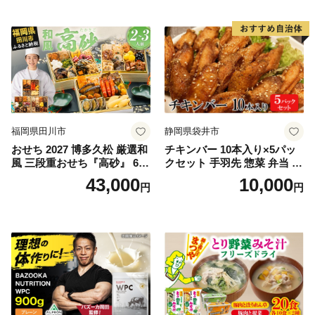
福岡県田川市
静岡県袋井市
おせち 2027 博多久松 厳選和
チキンバー 10本入り×5パッ
風 三段重おせち『高砂』 6.5
クセット 手羽先 惣菜 弁当 お
寸 3段重 2～3人前 おせち料
かず お酒 おつまみ ギフト キ
43,000
10,000
円
円
理 重箱 お正月 冷凍おせち 縁
ャンプ アウトドア キャンプ
起物 祝箸付 福岡 お節 オセチ
飯 保存食 非常食 鶏肉 肉 お
oseti osechi お祝い 迎春おせ
肉 鶏 人気 厳選 静岡県袋井市
ち 本格おせち おせち予約 年
末 年始 お取り寄せ 新春 贅沢
おせち こだわりおせち 惣菜
老舗おせち ふるさと納税お
せち 御節 お節料理 正月 調理
不要 おせち料理2027