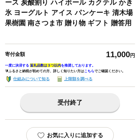
ース 炭酸割り ハイボール カクテル かき
氷 ヨーグルト アイス パンケーキ 清木場
果樹園 南さつま市 贈り物 ギフト 贈答用
11,000
寄付金額
円
一度に決済する
返礼品数は３つ以内
を推奨しております。
🔰ふるさと納税が初めての方、詳しく知りたい方は
こちら
でご確認ください。
仕組みについて知る
上限額を調べる
受付終了
お気に入りに追加する