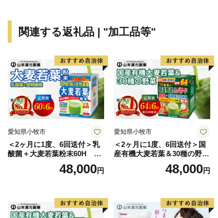
関連する返礼品 | "加工品等"
愛知県小牧市
愛知県小牧市
＜2ヶ月に1度、6回送付＞乳
＜2ヶ月に1度、6回送付＞国
酸菌＋大麦若葉粉末60H 山
産有機大麦若葉＆30種の野
本漢方 定期便
菜 山本漢方 定期便
48,000
48,000
円
円