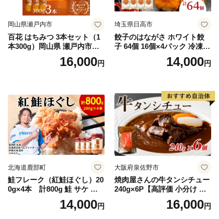
岡山県瀬戸内市
埼玉県日高市
百花 はちみつ 3本セット（1
餃子のはながさ ホワイト餃
本300g）岡山県 瀬戸内市産
子 64個 16個×4パック 冷凍
石黒農園 ヨーグルト パン 砂
中華 点心 B級グルメ ご当地
16,000
14,000
円
円
糖の代わり 香り高い いい香
野菜 おつまみ おかず 簡単調
り 季節の花の蜜 トンガリ容
理 時短 リピート 保存 豚肉
器入り
特製 ポーク 大きめ ジューシ
ー ギフト お取り寄せ 日高市
北海道鹿部町
大阪府泉佐野市
鮭フレーク（紅鮭ほぐし）20
焼肉屋さんの牛タンシチュー
0g×4本 計800g 鮭 サケ 鮭
240g×6P【高評価 小分け 惣
ほぐし サケフレーク シャケ
菜 牛たん 一人暮らし 冷凍】
14,000
16,000
円
円
フレーク 鮭フレーク