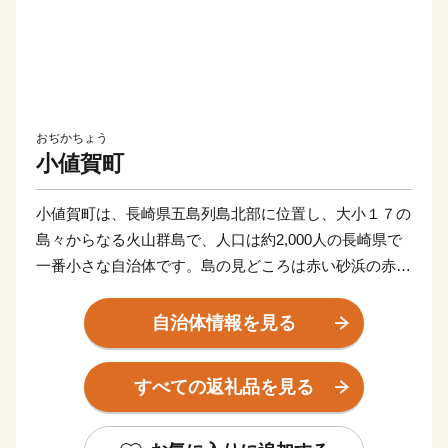
おぢかちょう
小値賀町
小値賀町は、長崎県五島列島北部に位置し、大小１７の
島々からなる火山群島で、人口は約2,000人の長崎県で
一番小さな自治体です。島の見どころは赤い砂浜の赤浜
海岸、海蝕によってできた五両ダキ、国の天然記念物で
ある斑島のポットホール、日本名松百選に選定されてい
自治体情報を見る
る姫の松原などがあり、小値賀町のほぼ全域が西海国立
公園の指定を受けています。また、一部の地域は国の重
すべての返礼品を見る
要文化的景観に選定されている他、長崎県で唯一「日本
で最も美しい村連合」に加盟しています。