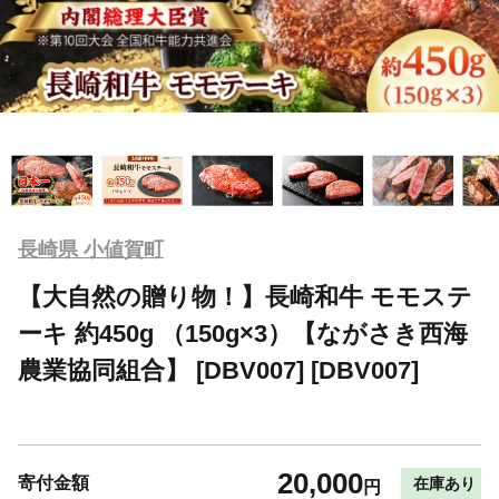
長崎県 小値賀町
【大自然の贈り物！】長崎和牛 モモステ
ーキ 約450g （150g×3）【ながさき西海
農業協同組合】 [DBV007] [DBV007]
20,000
寄付金額
在庫あり
円