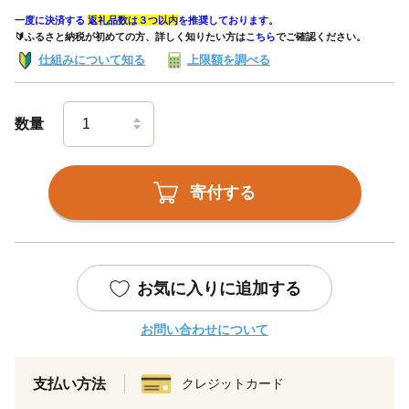
一度に決済する
返礼品数は３つ以内
を推奨しております。
🔰ふるさと納税が初めての方、詳しく知りたい方は
こちら
でご確認ください。
仕組みについて知る
上限額を調べる
数量
寄付する
お気に入りに追加する
お問い合わせについて
支払い方法
クレジットカード