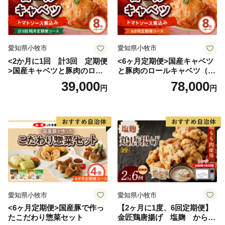
愛知県小牧市
愛知県小牧市
<2か月に1回 計3回 定期便
<6ヶ月定期便>国産キャベツ
>国産キャベツと豚肉のロー
と豚肉のロールキャベツ（4P
ルキャベツ（4P入り）
入り）
39,000
78,000
円
円
愛知県小牧市
愛知県小牧市
<6ヶ月定期便>国産豚で作っ
【2ヶ月に1度、6回定期便】
たこだわり惣菜セット
金匠鶏唐揚げ 塩麹 からあ