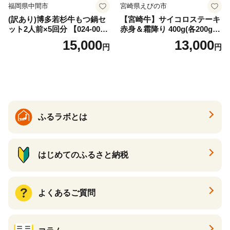
福岡県中間市
宮崎県えびの市
(訳あり)博多若杉牛もつ鍋セ
【宮崎牛】サイコロステーキ
ット2人前×5回分 【024-002
赤身＆霜降り 400g(各200g×
7】
１P 計2P) 真空パック 冷凍
15,000
13,000
円
円
ふるラボとは
はじめてのふるさと納税
よくあるご質問