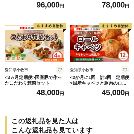
げ
96,000
78,000
円
円
愛知県小牧市
愛知県小牧市
<3ヵ月定期便>国産豚で作っ
<2か月に1回 計3回 定期便
たこだわり惣菜セット
>国産キャベツと豚肉のロー
ルキャベツ（6P入り）
48,000
45,000
円
円
この返礼品を見た人は
こんな返礼品も見ています