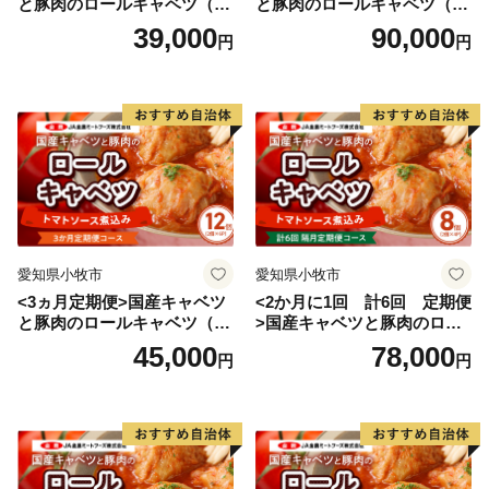
と豚肉のロールキャベツ（4P
と豚肉のロールキャベツ（6P
イ、地産地消古民家レストラン等が全国的な注目を集め
入り）
入り）
39,000
90,000
円
円
ています。
また、島ではおもてなしの心を大事にしており、２００
７年から行われたアメリカの教育団体「ピープル・ト
ゥ・ピープル」による国際親善大使派遣プログラムで
は、小値賀町の民泊体験を通した人の温かさが高い評価
を受け、世界一の評価を2年連続で受けました。
愛知県小牧市
愛知県小牧市
「“ぎばれ小値賀！”ふるさと寄附金」は、この魅力ある
<3ヵ月定期便>国産キャベツ
<2か月に1回 計6回 定期便
小値賀町を後世に残すための取組みとして、小値賀のこ
と豚肉のロールキャベツ（6P
>国産キャベツと豚肉のロー
ども達が様々なことにチャレンジできるようなプロジェ
入り）
ルキャベツ（4P入り）
45,000
78,000
円
円
クトや、英語教育の充実・海外修学旅行などといったこ
ども達の学びを支援する事業のほか、小値賀および日本
の貴重な資産である松や野崎島を未来へ残すための保全
対策事業、基幹産業の後継者対策等に活用させていただ
きます。