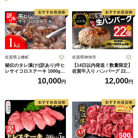
佐賀県上峰町
佐賀県神埼市
秘伝のタレ漬け!(訳あり)牛ヒ
【14日以内発送！数量限定】
レサイコロステーキ 1000g
佐賀牛入り ハンバーグ 22個
【B-1098-AS】
2.6kg(120g×22個)【佐賀牛
10,000
12,000
円
円
黒毛和牛 ブランド牛 九州 ハ
ンバーグ 牛肉 豚肉 国産 お弁
当 おかず 惣菜 おすすめ 人
気】(H083106)