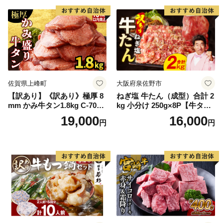
厚切り タン
佐賀県上峰町
大阪府泉佐野市
【訳あり】《訳あり》極厚 8
ねぎ塩 牛たん（成型）合計 2
mm かみ牛タン1.8kg C-709-
kg 小分け 250g×8P【牛タン
AS
牛肉 焼肉用 薄切り 訳あり サ
19,000
16,000
円
円
イズ不揃い】