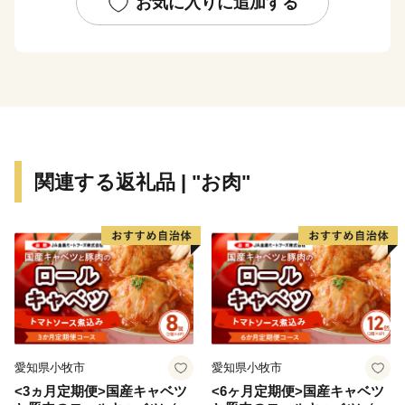
お気に入りに追加する
小値賀島の東に位置する野崎島には、２０１８年７月に
世界文化遺産に登録された「長崎と天草地方の潜伏キリ
シタン関連遺産」の構成資産の一つである「野崎島の集
落跡」があり、国内外からの旅行客が年々増えていま
す。
小値賀町の基幹産業は農業と水産業です。農業では肉用
関連する返礼品 | "お肉"
牛の畜産が盛んに営まれています。小値賀町は古くから
和牛の産地として知られ、現在約740頭の牛が飼育され
ています。水産業では一本釣を中心に漁船漁業が営まれ
ており、市場での評価が高いイサキを「値賀咲」、タチ
ウオを「白銀」と称し、小値賀町のブランド魚として出
荷しています。
近年では、農家や漁師の家で島暮らしを体験する民泊
愛知県小牧市
愛知県小牧市
や、古民家再生の権威アレックス・カー氏が監修し、築
<3ヵ月定期便>国産キャベツ
<6ヶ月定期便>国産キャベツ
１００年以上の古民家をリノベーションした古民家ステ