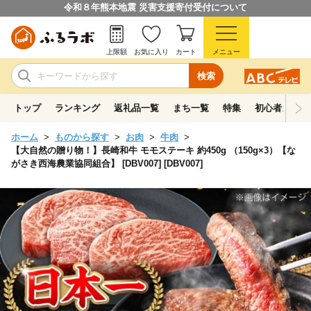
令和８年熊本地震 災害支援寄付受付について
上限額
お気に入り
カート
メニュー
検索
トップ
ランキング
返礼品一覧
まち一覧
特集
初心者ガイド
ホーム
ものから探す
お肉
牛肉
【大自然の贈り物！】長崎和牛 モモステーキ 約450g （150g×3）【な
がさき西海農業協同組合】 [DBV007] [DBV007]