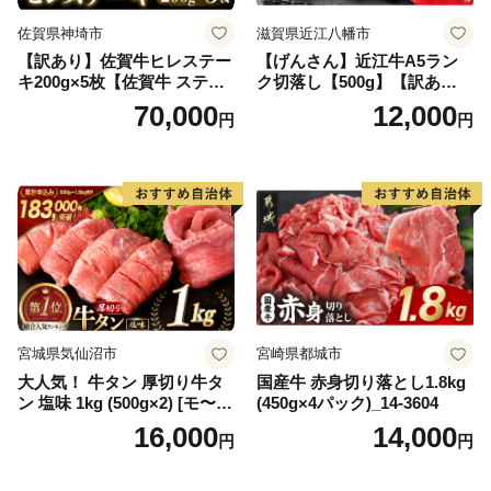
佐賀県神埼市
滋賀県近江八幡市
【訳あり】佐賀牛ヒレステー
【げんさん】近江牛A5ラン
キ200g×5枚【佐賀牛 ステー
ク切落し【500g】【訳あり】
キ ブランド肉 ヒレ肉 フィレ
【DG12W】
70,000
12,000
円
円
肉 ジューシー ヘルシー】(H0
65175)
宮城県気仙沼市
宮崎県都城市
大人気！ 牛タン 厚切り牛タ
国産牛 赤身切り落とし1.8kg
ン 塩味 1kg (500g×2) [モ〜ラ
(450g×4パック)_14-3604
ンド 宮城県 気仙沼市 205646
16,000
14,000
円
円
60] 肉 牛肉 精肉 牛たん 牛タ
ン塩 牛たん塩 冷凍 焼肉 BB
Q アウトドア バーベキュー