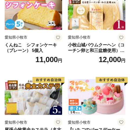
愛知県小牧市
愛知県小牧市
くんねこ シフォンケーキ
小牧山城バウムクーヘン（コ
（プレーン） 5個入
ーチン卵と和三盆糖使用）
名古屋コーチン バームクー
11,000
12,000
円
円
ヘン 和三盆 小牧銘菓 バウム
クーヘン 常温 愛知県 小牧市
アンプチベアやぐま
愛知県小牧市
愛知県小牧市
尾張小牧黄金カステラ（名古
【いちごのバースデーケー