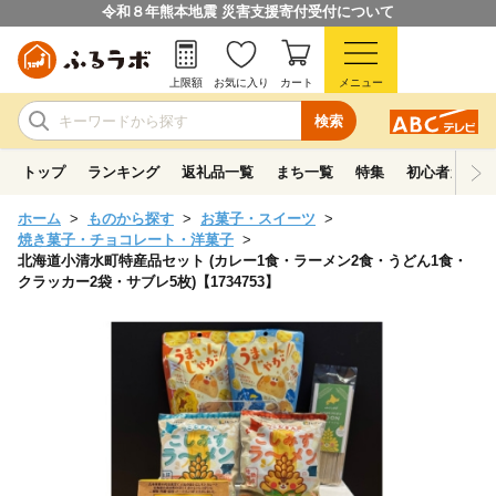
令和８年熊本地震 災害支援寄付受付について
上限額
お気に入り
カート
メニュー
検索
トップ
ランキング
返礼品一覧
まち一覧
特集
初心者ガイド
ホーム
ものから探す
お菓子・スイーツ
焼き菓子・チョコレート・洋菓子
北海道小清水町特産品セット (カレー1食・ラーメン2食・うどん1食・
クラッカー2袋・サブレ5枚)【1734753】