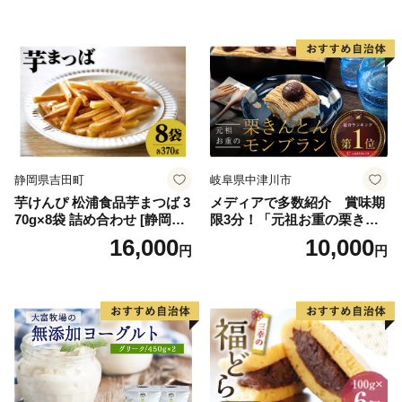
料無料 ジェラート 沖縄県 バ
イススイーツ アイスクリー
ースデー 贈り物 プレゼント
ム 北海道産アイスクリーム
誕生日 カップ 詰め合わせ バ
道産アイス 道産アイスクリ
ラエティ | バニラ チョコレー
ーム ギフト 詰合せ 詰め合わ
ト ストロベリー ピスタチオ
せ ふるさと納税 ）
バニラ＆クッキー ウベ 沖縄
紅イモ 塩ちんすこう 沖縄シ
ークヮーサー 沖縄黒糖 琉球
ロイヤルミルクティ 沖縄パ
イン
静岡県吉田町
岐阜県中津川市
芋けんぴ 松浦食品芋まつば 3
メディアで多数紹介 賞味期
70g×8袋 詰め合わせ [静岡伊
限3分！「元祖お重の栗きん
勢丹(松浦食品) 静岡県 吉田町
とんモンブラン」 【未来の
16,000
10,000
円
円
22424274] 芋ケンピ セット
ご褒美】スイーツ 栗 モンブ
小袋 個包装 小分け
ラン くりきんとん デザート
ご褒美 お取り寄せ くり お菓
子 菓子 F4N-2298