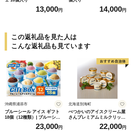
13,000
14,000
円
円
この返礼品を見た人は
こんな返礼品も見ています
沖縄県浦添市
北海道別海町
ブルーシール アイス ギフト
べつかいのアイスクリーム屋
18個（12種類）| ブルーシー
さんプレミアムミルクリッチ
ルアイス ブルーシールアイ
12個（AP-01）（ 北海道アイ
23,000
22,000
円
円
スクリーム 着日指定可能 送
ス 北海道産アイス アイス ア