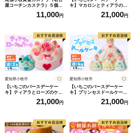
屋コーチンカステラ）５個入
キ】マカロンとティアラのケ
名古屋コーチン カステラ ザ
ーキ スイーツ 日時指定可 デ
11,000
21,000
円
円
ラメ 常温 愛知県 小牧市 アン
ザート 洋菓子 お取り寄せ 愛
プチベアやぐま
知県 小牧市 送料無料 誕生日
クリスマス お祝い マカロン
デコレーションケーキ ホー
ルケーキ
愛知県小牧市
愛知県小牧市
【いちごのバースデーケー
【いちごのバースデーケー
キ】ティアラとローズのケー
キ】プリンセスドールケーキ
キ スイーツ デザート 洋菓
日時指定可 スイーツ デザー
21,000
21,000
円
円
子 お取り寄せ 愛知県 小牧市
ト 洋菓子 お取り寄せ 愛知県
送料無料 誕生日 クリスマス
小牧市 送料無料 誕生日 クリ
お祝い ばら 花 フラワー デコ
スマス お祝い キャラクター
レーション ホールケーキ 日
デコレーションケーキ ホー
時指定可
ルケーキ 人形 かわいい こど
も