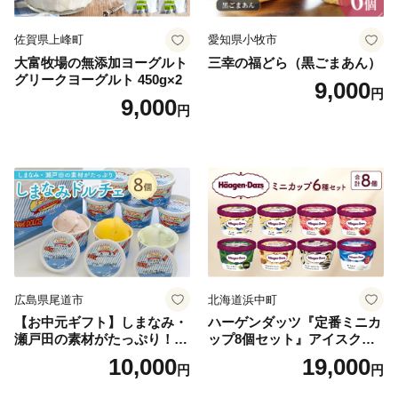
佐賀県上峰町
愛知県小牧市
大富牧場の無添加ヨーグルト
三幸の福どら（黒ごまあん）
グリークヨーグルト 450g×2
9,000
円
9,000
円
広島県尾道市
北海道浜中町
【お中元ギフト】しまなみ・
ハーゲンダッツ『定番ミニカ
瀬戸田の素材がたっぷり！ジ
ップ8個セット』アイスクリ
ェラート8個
ーム アイス スイーツ デザー
10,000
19,000
円
円
ト_H0016-104