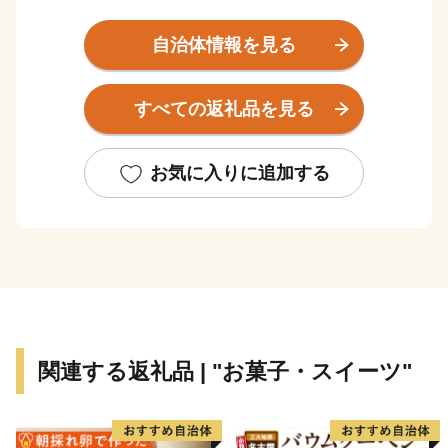
る農業を主産業とした町です。
農業の最盛期である夏から秋にかけて「じゃがいも街
自治体情報を見る
道」と名付けられた道路沿いから斜里岳や知床連山、見
渡す限り耕地風景が広がり“これぞ北海道”と言える雄大
すべての返礼品を見る
な風景が望めます。この耕地は、日々農家の方が健康な
土づくりに尽力され、北海道内でも屈指のじゃがいも・
小麦の一大産地として知られています。
お気に入りに追加する
小清水原生花園や濤沸（とうふつ）湖、藻琴山など豊か
な自然環境、観光資源にも囲まれ、平成３０年４月には
観光拠点とする「小清水ツーリストセンター」が浜小清
水駅の東側にオープンしました。
令和5年5月28日には新庁舎である「防災拠点型複合庁
舎ワタシノ」がオープンしました。庁舎内には役場施設
だけではなく、カフェやフィットネスジム、コインラン
関連する返礼品 | "お菓子・スイーツ"
ドリーなど様々な施設が併設されています。