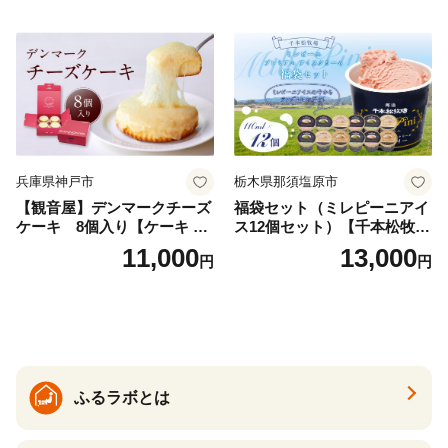
兵庫県神戸市
栃木県那須塩原市
【観音屋】デンマークチーズ
福袋セット（ミレピーニアイ
ケーキ 8個入り【ケーキ チ
ス12個セット）【千本松牧
ーズケーキ 人気スイーツ お
場】 ns025-014-12 【デザー
11,000
13,000
円
円
すすめスイーツ 神戸スイー
ト 詰め合わせ ギフト】
ツ 新感覚チーズケーキ おす
すめケーキ 兵庫県 神戸市 D0
910-17】
ふるラボとは