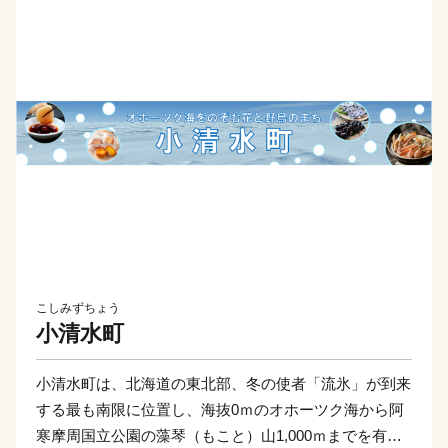
こしみずちょう
小清水町
小清水町は、北海道の東北部、冬の使者「流氷」が到来
する最も南限に位置し、海抜0ｍのオホーツク海から阿
寒摩周国立公園の藻琴（もこと）山1,000ｍまでを有す