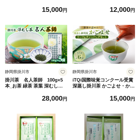
承 100g袋×5本_お茶 緑茶
バッグ 2.5g×15個入×7本_お
15,000
12,000
茶葉 深むし茶 掛川茶 深蒸し
茶 掛川茶 ティーバッグ ヒモ
円
円
深蒸し茶 おちゃ 茶 日本茶 10
付 緑茶 深蒸し 深蒸し茶 茶
0g袋×5本 静岡県産 静岡県 掛
日本茶 おちゃ 静岡県産 静岡
川市 飲料 ギフト 送料無料
県 掛川市 飲料 ギフト 送料無
【1090610】
料【1090611】
静岡県掛川市
静岡県掛川市
掛川茶 名人茶師 100g×5
iTQi国際味覚コンクール受賞
本_お茶 緑茶 茶葉 深むし茶
深蒸し掛川茶 かごよせ・かご
掛川茶 深蒸し 深蒸し茶 一番
よせティーバッグ6袋セット_
28,000
15,000
茶 茶 日本茶 100g×5本 静岡
お茶 煎茶 茶葉 ティーバッグ
円
円
県産 静岡県 掛川市 飲料 ギフ
掛川茶 深蒸し茶 深蒸し 茶 日
ト プレゼント 送料無料【109
本茶 おちゃ 静岡県 掛川市 飲
0612】
料 ギフト プレゼント 送料無
料【1091279】