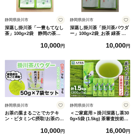
静岡県掛川市
静岡県掛川市
深蒸し掛川茶「一豊もてなし
深蒸し掛川茶「掛川茶パウダ
茶」100g×2袋 静岡の茶草
ー」100g×2袋_お茶 緑茶 抹
場農法 掛川市日坂のお茶限
茶 パウダー 粉末 静岡茶 掛川
10,000
10,000
定_煎茶 お茶 緑茶 静岡茶 掛
茶 深蒸し お菓子作り 料理 お
円
円
川茶 深蒸し 茶葉 静岡県 掛川
茶割り 静岡県 掛川市 送料無
市 送料無料【1091588】
料【1091589】
静岡県掛川市
静岡県掛川市
お茶の葉まるごとでカテキ
＜ご家庭用＞掛川深蒸し茶30
ン・ビタミンC摂取!お茶の
0g×5袋 (1.5kg) 茶審査技術八
素・掛川茶パウダー 50g×7袋
段 掛川最高有段者 大井丈司
10,000
16,000
セット_お茶 掛川茶 パウダー
監修_お茶 緑茶 茶葉 掛川茶
円
円