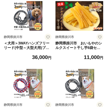
静岡県掛川市
静岡県掛川市
＜犬用＞3WAYハンズフリー
静岡県掛川市 おいもやのシ
リード(中型～大型犬用)ブラ
ルクスイート干し芋6袋セッ
ック×迷彩＜ゴールデンママ
ト【1740756】
36,000
11,000
＞【1743333】
円
円
静岡県掛川市
静岡県掛川市