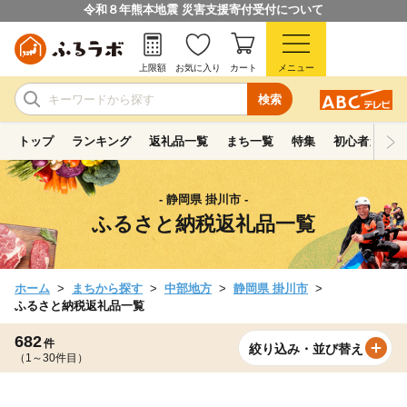
令和８年熊本地震 災害支援寄付受付について
上限額
お気に入り
カート
メニュー
検索
トップ
ランキング
返礼品一覧
まち一覧
特集
初心者ガイド
- 静岡県 掛川市 -
ふるさと納税返礼品一覧
ホーム
まちから探す
中部地方
静岡県 掛川市
ふるさと納税返礼品一覧
682
件
絞り込み・並び替え
（1～30件目）