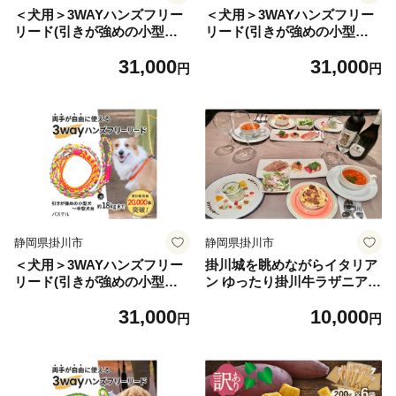
＜犬用＞3WAYハンズフリー
＜犬用＞3WAYハンズフリー
リード(引きが強めの小型～
リード(引きが強めの小型～
中型犬)トリコロール＜ゴー
中型犬)ブラック×迷彩＜ゴー
31,000
31,000
ルデンママ＞【1743151】
ルデンママ＞【1743152】
円
円
静岡県掛川市
静岡県掛川市
＜犬用＞3WAYハンズフリー
掛川城を眺めながらイタリア
リード(引きが強めの小型～
ン ゆったり掛川牛ラザニアコ
中型犬)パステル＜ゴールデ
ース ペア食事券【163355
31,000
10,000
ンママ＞【1743153】
7】
円
円