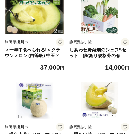
静岡県掛川市
静岡県掛川市
＜一年中食べられる!＞クラ
しあわせ野菜畑のシェフSセ
ウンメロン (白等級) 中玉 2玉
ット (訳あり規格外の有機
静岡県産 高級 マスクメロン
野菜を一部使用)【1149018】
37,000
14,000
【1104742】
円
円
静岡県掛川市
静岡県掛川市