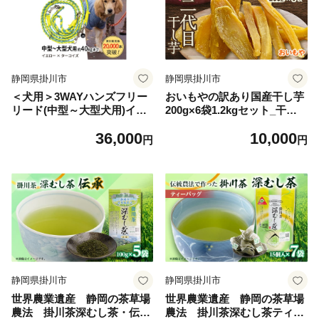
静岡県掛川市
静岡県掛川市
＜犬用＞3WAYハンズフリー
おいもやの訳あり国産干し芋
リード(中型～大型犬用)イエ
200g×6袋1.2kgセット_干し
ロー×ターコイズ＜ゴールデ
芋 ほしいも セット 訳あり 国
36,000
10,000
ンママ＞【1743321】
産 人気 おすすめ 送料無料 贈
円
円
答 ギフト 冷蔵【1602894】
静岡県掛川市
静岡県掛川市
世界農業遺産 静岡の茶草場
世界農業遺産 静岡の茶草場
農法 掛川茶深むし茶・伝
農法 掛川茶深むし茶ティー