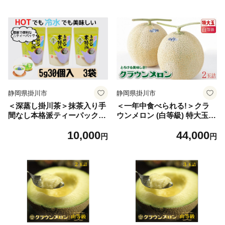
粉末 粉 緑茶 茶 おちゃ 深蒸
深蒸し 深蒸し茶 茶 日本茶 30
し 深蒸し茶 ホット アイス 静
0g×5袋 静岡県産 静岡県 掛川
岡県産 静岡県 掛川市 送料無
市 飲料 家庭用 自宅用 送料無
料【1096813】
料【1096814】
静岡県掛川市
静岡県掛川市
＜深蒸し掛川茶＞抹茶入り手
＜一年中食べられる!＞クラ
間なし本格派ティーパック(5
ウンメロン (白等級) 特大玉 2
g×30p)3袋セット_お茶 掛川
玉 (1玉あたり約1.5kg)大玉サ
10,000
44,000
茶 緑茶 ティーバッグ 抹茶 抹
イズ【1104735】
円
円
茶入 深蒸し 深蒸し茶 茶 日本
茶 ホット 水出し 静岡県産 静
岡県 掛川市 飲料 ギフト 送料
無料【1103829】