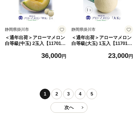
静岡県掛川市
静岡県掛川市
＜通年出荷＞アローマメロン
＜通年出荷＞アローマメロン
白等級(中玉) 2玉入【117010
白等級(大玉) 1玉入【117011
9】
0】
36,000
23,000
円
円
1
2
3
4
5
次へ