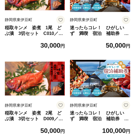
静岡県東伊豆町
静岡県東伊豆町
稲取キンメ 姿煮 1尾 ど
迷ったらコレ！ ひがしい
ぶ漬 3切セット C010／叶
ず 満喫 宿泊 補助券
家社中 金目鯛 郷土料理
（1万5千円分）D001／静岡
30,000
50,000
煮付け みそ漬 静岡県 東
県 東伊豆町
円
円
伊豆町
静岡県東伊豆町
静岡県東伊豆町
稲取キンメ 姿煮 2尾 ど
迷ったらコレ！ ひがしい
ぶ漬 3切セット D009／叶
ず 満喫 宿泊 補助券
家社中 金目鯛 郷土料理
（3万円分）E001／静岡県
50,000
100,000
煮付け みそ漬 静岡県 東
東伊豆町
円
円