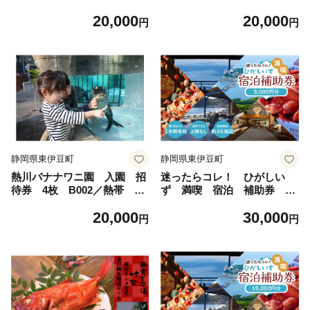
キンメダイ お取り寄せグル
理 味噌漬 吟醸漬 酒粕
20,000
20,000
メ 静岡県 東伊豆町
西京味噌 みそ漬 静岡県
円
円
東伊豆町
静岡県東伊豆町
静岡県東伊豆町
熱川バナナワニ園 入園 招
迷ったらコレ！ ひがしい
待券 4枚 B002／熱帯 動
ず 満喫 宿泊 補助券
植物園 チケット 静岡県
（9千円分）C001／静岡県
20,000
30,000
東伊豆町
東伊豆町
円
円