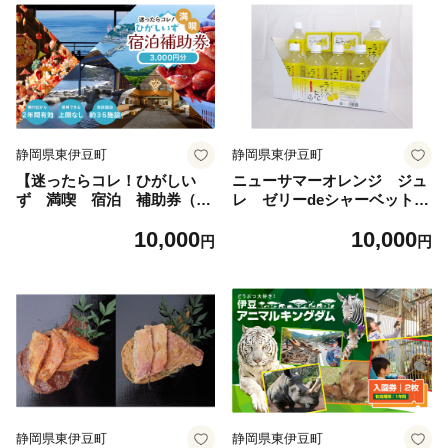
静岡県東伊豆町
静岡県東伊豆町
【迷ったらコレ！ひがしい
ニューサマーオレンジ ジュ
ず 満喫 宿泊 補助券（3
レ ゼリーdeシャーベット
千円分）Ａ001】／静岡県
(小) A016／甘味しるこや悠
10,000
10,000
東伊豆町 /伊豆 旅行券 宿泊券
遊庵 ゼリー ジュース 静
円
円
ギフト クーポン 商品券 温泉
岡県 東伊豆町
旅館 ホテル 宿泊 民宿 露天風
呂付客室 源泉かけ流し 金目
鯛 煮つけ 伊勢海老 鮑 海鮮
会席料理 オーシャンビュー
絶景 ※2名様 ペア 一人旅で
も利用可 1泊2食 日帰り 食事
券 ギフト
静岡県東伊豆町
静岡県東伊豆町