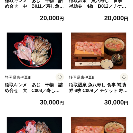
稲取キンメ あじ 干物 詰
稲取温泉 魚八寿し 食事
め合せ 中 B011／寿し魚
補助券 4枚 B012／チケッ
八 金目鯛 鯵 ひもの 静
ト 寿司 すし 静岡県 東
20,000
20,000
岡県 東伊豆町
伊豆町
円
円
静岡県東伊豆町
静岡県東伊豆町
稲取キンメ あじ 干物 詰
稲取温泉 魚八寿し 食事 補助
め合せ 大 C008／寿し魚
券 6枚 C009 ／ チケット 寿司
八 金目鯛 鯵 ひもの 静
すし 静岡県 東伊豆町
30,000
30,000
岡県 東伊豆町
円
円