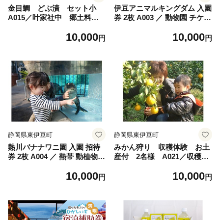
金目鯛 どぶ漬 セット小
伊豆アニマルキングダム 入園
A015／叶家社中 郷土料
券 2枚 A003 ／ 動物園 チケッ
理 味噌漬 吟醸漬 酒粕
ト 招待券 静岡県 東伊豆町
10,000
10,000
西京味噌 みそ漬 静岡県
円
円
東伊豆町
静岡県東伊豆町
静岡県東伊豆町
熱川バナナワニ園 入園 招待
みかん狩り 収穫体験 お土
券 2枚 A004 ／ 熱帯 動植物園
産付 2名様 A021／収穫体
チケット 静岡県 東伊豆町
験農園ふたつぼり 柑橘 フ
10,000
10,000
ルーツ 静岡県 東伊豆町
円
円