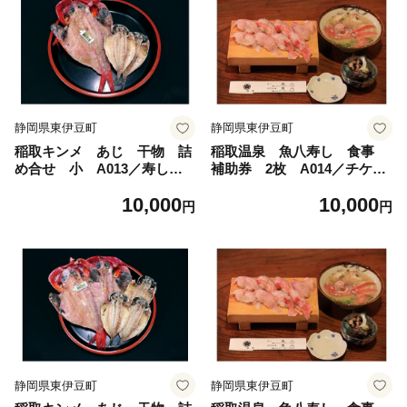
静岡県東伊豆町
静岡県東伊豆町
稲取キンメ あじ 干物 詰
稲取温泉 魚八寿し 食事
め合せ 小 A013／寿し魚
補助券 2枚 A014／チケッ
八 金目鯛 鯵 ひもの 静
ト 寿司 すし 静岡県 東
10,000
10,000
岡県 東伊豆町
伊豆町
円
円
静岡県東伊豆町
静岡県東伊豆町