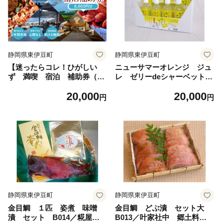
静岡県東伊豆町
静岡県東伊豆町
【迷ったらコレ！ひがしい
ニューサマーオレンジ ジュ
ず 満喫 宿泊 補助券（6
レ ゼリーdeシャーベット
千円分）B001】／静岡県
(大) B015／甘味しるこや悠
20,000
20,000
東伊豆町 /伊豆 旅行券 宿泊券
遊庵 ジュース 静岡県 東
円
円
ギフト クーポン 商品券 温泉
伊豆町
旅館 ホテル 宿泊 民宿 露天風
呂付客室 源泉かけ流し 金目
鯛 煮つけ 伊勢海老 鮑 海鮮
会席料理 オーシャンビュー
絶景 ※2名様 ペア 一人旅で
も利用可 1泊2食 日帰り 食事
券 ギフト
静岡県東伊豆町
静岡県東伊豆町
金目鯛 １匹 姿煮 味噌
金目鯛 どぶ漬 セット大
漬 セット B014／糀屋
B013／叶家社中 郷土料