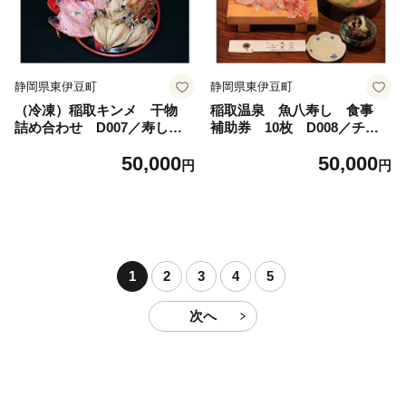
静岡県東伊豆町
静岡県東伊豆町
（冷凍）稲取キンメ 干物
稲取温泉 魚八寿し 食事
詰め合わせ D007／寿し魚
補助券 10枚 D008／チケ
八 手作り 金目鯛 ひも
ット 寿司 すし 静岡県
50,000
50,000
の 静岡県 東伊豆町
東伊豆町
円
円
1
2
3
4
5
次へ