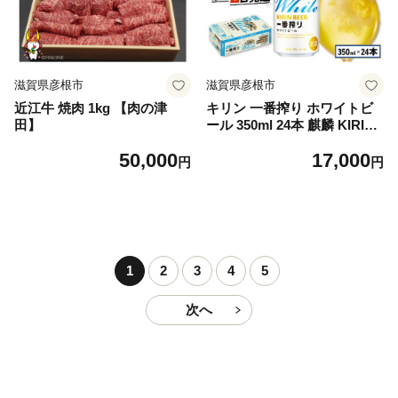
滋賀県彦根市
滋賀県彦根市
近江牛 焼肉 1kg 【肉の津
キリン 一番搾り ホワイトビ
田】
ール 350ml 24本 麒麟 KIRIN
お酒 酒 さけ 麦酒 缶ビール 3
50,000
17,000
50ml 24缶 白ビール アルコー
円
円
ル 滋賀県 彦根市
1
2
3
4
5
次へ