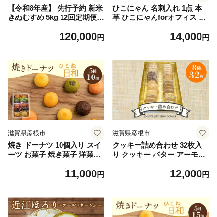
【令和8年産】 先行予約 新米
ひこにゃん 名刺入れ 1点 本
きぬむすめ 5kg 12回定期便
革 ひこにゃんforオフィス ご
令和8年産 定期便 米 精米 こ
当地キャラ 名刺ケース 牛革
120,000
14,000
め コメ お米 ご飯 米 キヌム
雑貨 四番町スクエア 彦根 滋
円
円
スメ 米定期便 12か月定期便
賀県 革製品 本革 ビジネス 名
12ヶ月定期便 12回 12ヶ月 12
刺入れ 革 名刺入れ レディー
か月 1年 1年定期便 滋賀 彦根
ス メンズ コンパクト カード
ケース 革 キャラクターグッ
ズ
滋賀県彦根市
滋賀県彦根市
焼き ドーナツ 10個入り スイ
クッキー詰め合わせ 32枚入
ーツ お菓子 焼き菓子 洋菓子
り クッキー バター アーモン
おやつ ドーナツ DONUTS ど
ド ココナッツ チョコチップ
11,000
12,000
ーなつ ひこね日和 彦根日和
ごま ゴマ チーズ カフェ チョ
円
円
プレーン 抹茶 チョコ ちょこ
コナッツ サクサク 焼き菓子
いちご イチゴ オレンジ 贈り
お菓子 おやつ 洋菓子 贈り物
物 ギフト 贈答 プレゼント 滋
ギフト 滋賀 彦根
賀 彦根