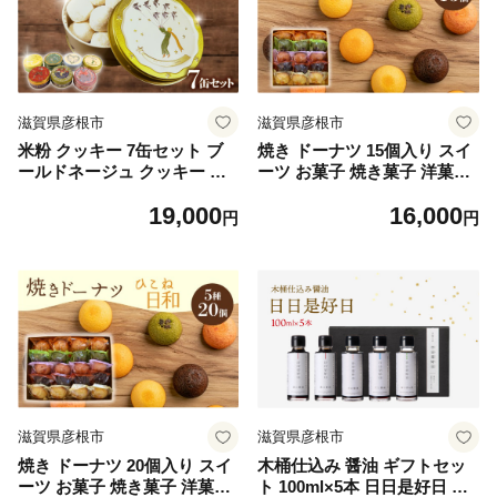
滋賀県彦根市
滋賀県彦根市
米粉 クッキー 7缶セット ブ
焼き ドーナツ 15個入り スイ
ールドネージュ クッキー 米
ーツ お菓子 焼き菓子 洋菓子
粉 グルテンフリー 菓子 洋菓
おやつ ドーナツ DONUTS ど
19,000
16,000
子 おやつ 近江ほろり プレー
ーなつ ひこね日和 彦根日和
円
円
ン 抹茶 まっちゃ いちご イチ
プレーン 抹茶 チョコ ちょこ
ゴ ココア きなこ レモン れも
いちご イチゴ オレンジ 贈り
ん 和三盆 スイーツ デザイン
物 ギフト 贈答 滋賀 彦根
缶 セット ギフト 贈答 プレゼ
ント 贈り物 滋賀 彦根
滋賀県彦根市
滋賀県彦根市
焼き ドーナツ 20個入り スイ
木桶仕込み 醤油 ギフトセッ
ーツ お菓子 焼き菓子 洋菓子
ト 100ml×5本 日日是好日 濃