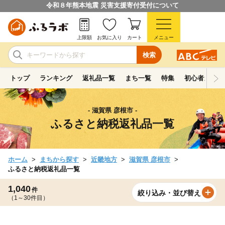
令和８年熊本地震 災害支援寄付受付について
上限額
お気に入り
カート
メニュー
検索
トップ
ランキング
返礼品一覧
まち一覧
特集
初心者ガイド
- 滋賀県 彦根市 -
ふるさと納税返礼品一覧
ホーム
まちから探す
近畿地方
滋賀県 彦根市
ふるさと納税返礼品一覧
1,040
件
絞り込み・並び替え
（1～30件目）