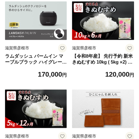
滋賀県彦根市
滋賀県彦根市
ラムダッシュ パームイン マ
【令和8年産】 先行予約 新米
ーブルブラック ハイグレード
きぬむすめ 10kg ( 5kg ×2) 6
モデル ES-P550U-K 【刃・本
回定期便 令和8年産 定期便
170,000
120,000
体のみ】
米 精米 こめ コメ お米 ご飯
円
円
米 キヌムスメ 米定期便 6か
月定期便 6ヶ月定期便 6回 6
ヶ月 6か月 滋賀 彦根
滋賀県彦根市
滋賀県彦根市