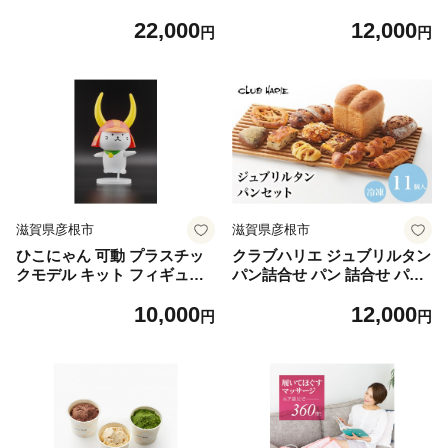
おやつ ドーナツ DONUTS ど
口醤油 だし醤油 甘口醤油 ぽ
22,000
12,000
ーなつ ひこね日和 彦根日和
ん酢 滋賀 彦根
円
円
プレーン 抹茶 チョコ ちょこ
いちご イチゴ オレンジ 贈り
物 ギフト 贈答 滋賀 彦根
滋賀県彦根市
滋賀県彦根市
ひこにゃん 可動 プラスチッ
クラブハリエ ジュブリルタン
クモデル キット フィギュア
パン詰合せ パン 詰合せ パン
プラモデル プラモ キャラク
詰め合わせ 詰め合わせ 菓子
10,000
12,000
ター グッズ ぬいぐるみ マス
惣菜パン 菓子パン 菓子ぱん
円
円
コット ご当地キャラ 猫 立体
ぱん 惣菜 食べ比べ 食べ比べ
3次元 滋賀 彦根
セット お楽しみセット 朝食
モーニング 朝ご飯 朝食 おや
つ 軽食 滋賀 彦根