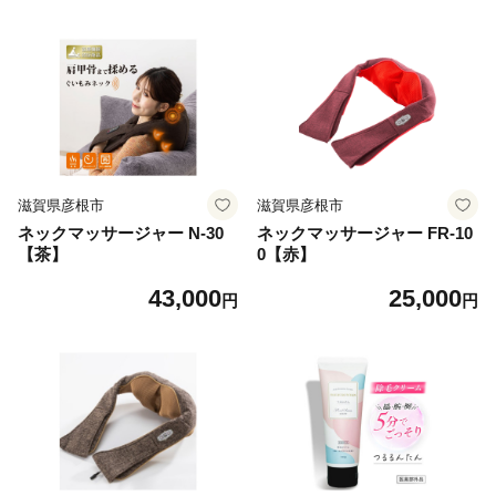
し ベルトガン マッサージベ
ルトガン 筋膜リリースガン
肩甲骨 はがし グッズ Medi L
abo メディラボ ぶるケア 【F
J605A】 ギフト プレゼント
父の日 母の日 敬老の日
滋賀県彦根市
滋賀県彦根市
ネックマッサージャー N-30
ネックマッサージャー FR-10
【茶】
0【赤】
43,000
25,000
円
円