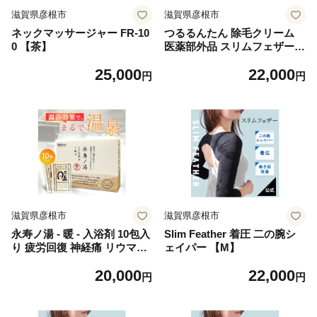
滋賀県彦根市
滋賀県彦根市
ネックマッサージャー FR-10
つるるんたん 除毛クリーム
0 【茶】
医薬部外品 スリムフェザー
除毛 除毛剤 足 手 指 脇 ワキ
25,000
22,000
ムダ毛 剛毛 すね毛 背中 ビタ
円
円
ミンＣ 誘導体 プラセンタ 無
着色 アルコールフリー 防腐
剤フリー シリコンフリー レ
ディース 女 女性 メンズ 男
男性 滋賀 彦根
滋賀県彦根市
滋賀県彦根市
永寿ノ湯 - 暖 - 入浴剤 10包入
Slim Feather 着圧 二の腕シ
り 疲労回復 神経痛 リウマチ
ェイパー 【M】
腰痛 肩こり うちみ くじき 荒
20,000
22,000
れ性 あせも しっしん ひび あ
円
円
かぎれ しもやけ にきび 冷え
性 痔 血流促進 温泉 半身浴
医薬部外品 追い焚き 快眠 お