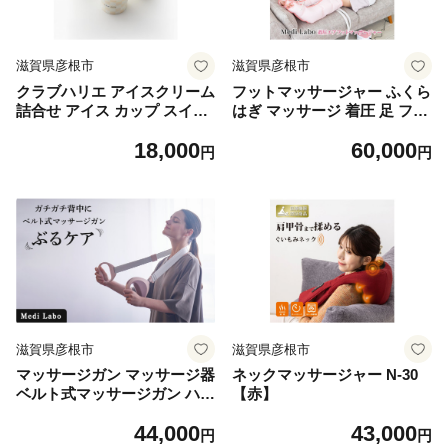
滋賀県彦根市
滋賀県彦根市
クラブハリエ アイスクリーム
フットマッサージャー ふくら
詰合せ アイス カップ スイー
はぎ マッサージ 着圧 足 フッ
ツ バニラ チョコ ショコラ 抹
トマッサージ器 フットマッサ
18,000
60,000
茶 詰合せ アイス詰め合わせ
ージ機 マッサージ器 マッサ
円
円
詰め合わせ 彦根市ふるさと納
ージ機 むくみとり むくみ 疲
税限定品 朝ご飯 朝食 おやつ
労回復 医療機器 着圧レッグ
軽食 滋賀 彦根
Medi Labo メディラボ 着圧
フットマッサージャー 【CH-
1】滋賀 彦根
滋賀県彦根市
滋賀県彦根市
マッサージガン マッサージ器
ネックマッサージャー N-30
ベルト式マッサージガン ハン
【赤】
ディマッサージャー 首 肩 腰
44,000
43,000
首こり 肩こり 腰痛 筋肉 ほぐ
円
円