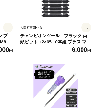
大阪府富田林市
トノブ
チャンピオンツール ブラック 両
8 M
頭ビット +2×65 10本組 プラス マグ
ネット付き【1589094】
000
6,000
円
円