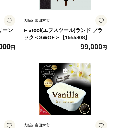
大阪府富田林市
グリーン
F Stool(エフスツール)ランド ブラ
ック＜SWOF＞【1555808】
000
99,000
円
円
大阪府富田林市