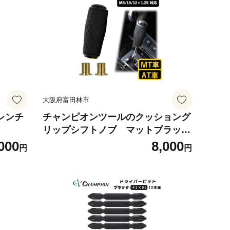
大阪府富田林市
ネレンチ
チャンピオンツールのクッショング
リップシフトノブ マットブラック
汎用 M8 M10 M12【1588075】
000
8,000
円
円