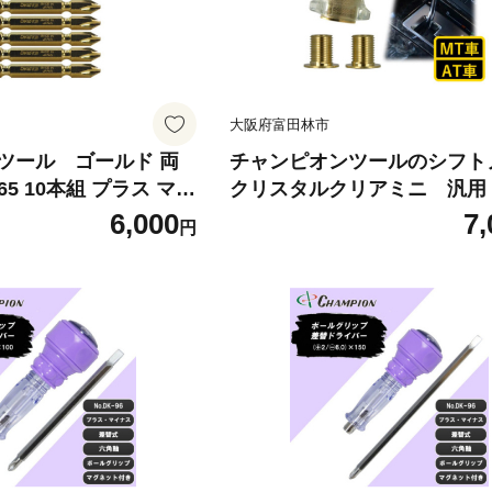
大阪府富田林市
ツール ゴールド 両
チャンピオンツールのシフ
65 10本組 プラス マグ
クリスタルクリアミニ 汎用 M
88736】
10 M12【1588774】
6,000
7,
円