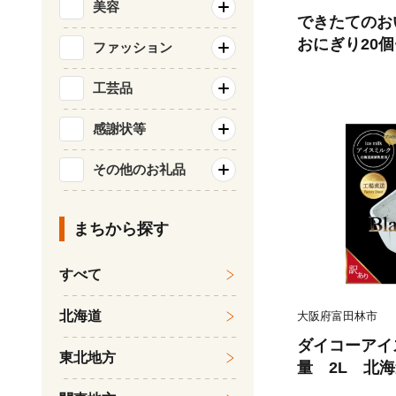
美容
できたてのお
おにぎり20個
ファッション
【1574034】
工芸品
感謝状等
その他のお礼品
まちから探す
すべて
北海道
大阪府富田林市
ダイコーアイ
東北地方
量 2L 北
_アイス アイ