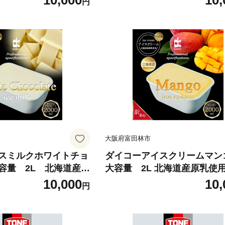
10,000
10,
円
イーツ 冷凍 美味しい
り スイーツ 冷凍 美味しい 人
93】
603094】
大阪府富田林市
スミルクホワイトチョ
ダイコーアイスクリームマ
容量 2L 北海道産原
大容量 2L 北海道産原乳使
り_アイス アイスクリ
あり_アイス アイスクリーム
10,000
10,
円
チョコ 訳あり スイー
ー 訳あり スイーツ 冷凍 美
い 人気【1603096】
人気【1603098】