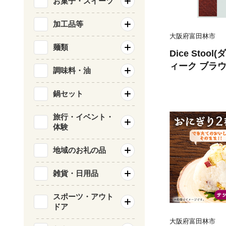
お菓子・スイーツ
加工品等
大阪府富田林市
麺類
Dice Sto
ィーク ブラウ
調味料・油
41】
鍋セット
旅行・イベント・
体験
地域のお礼の品
雑貨・日用品
スポーツ・アウト
ドア
大阪府富田林市