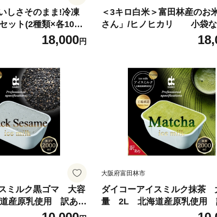
いしさそのまま!冷凍
＜3キロ白米＞富田林産のお
セット(2種類×各10個)
さん」/ヒノヒカリ 小袋な
お裾分け、プレゼント、保管
18,000
18,
円
です【1595958】
大阪府富田林市
スミルク黒ゴマ 大容
ダイコーアイスミルク抹茶 
海道産原乳使用 訳あり
量 2L 北海道産原乳使用
スクリーム 黒ごま ゴ
_アイス アイスクリーム 抹茶