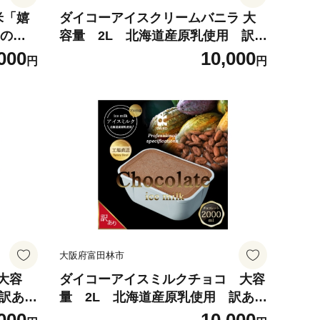
米「嬉
ダイコーアイスクリームバニラ 大
ので
容量 2L 北海道産原乳使用 訳あ
も便利
り_アイス アイスクリーム バニラ
000
10,000
円
円
訳あり スイーツ 冷凍 美味しい 人気
【1603090】
大阪府富田林市
大容
ダイコーアイスミルクチョコ 大容
 訳あり
量 2L 北海道産原乳使用 訳あり
 訳あ
_アイス アイスクリーム チョコ チ