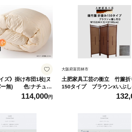
大阪府富田林市
イズ》掛け布団1枚|ヌ
土肥家具工芸の衝立 竹簾折
バー無) 色:ナチュラ
150タイプ ブラウンxいぶ
1693623】
折りたたみ式のパーテーショ
114,000
132,
円
07592】