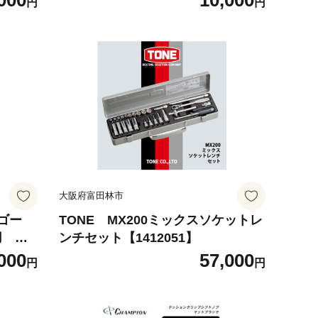
000
10,000
円
円
気【1
ョコレート 訳あり スイーツ 冷凍 美
味しい 人気【1603095】
大阪府富田林市
ンゴー
TONE MX200ミックスソケットレ
用 訳
ンチセット【1412051】
 マンゴ
000
57,000
円
円
味しい