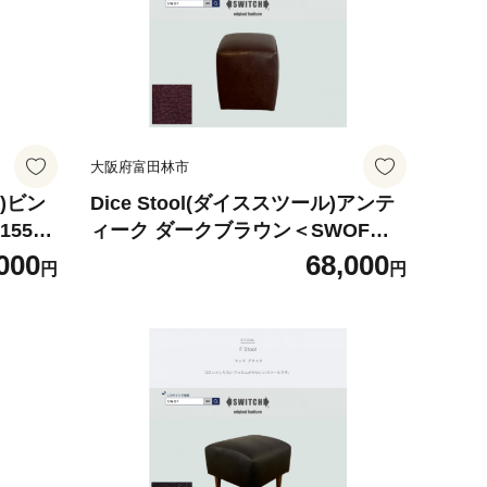
大阪府富田林市
ア)ビン
Dice Stool(ダイススツール)アンテ
5506
ィーク ダークブラウン＜SWOF＞
【1553740】
000
68,000
円
円