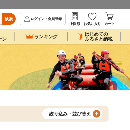
検索
ログイン・会員登録
上限額
お気に入り
カート
はじめての
ランキング
ーン
ふるさと納税
絞り込み・並び替え