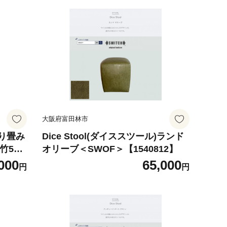
大阪府富田林市
り畳み
Dice Stool(ダイススツール)ランド
し竹5
オリーブ＜SWOF＞【1540812】
ン【17
000
65,000
円
円