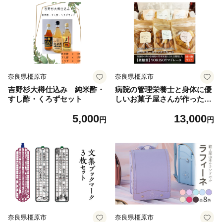
奈良県橿原市
奈良県橿原市
吉野杉大樽仕込み 純米酢・
病院の管理栄養士と身体に優
すし酢・くろずセット
しいお菓子屋さんが作った
「低カロリータイプクッキ
5,000
13,000
ー」3袋と「低糖質マドレー
円
円
ヌ」3個の詰め合わせセット
※沖縄・離島への配送不可◆
奈良県橿原市
奈良県橿原市