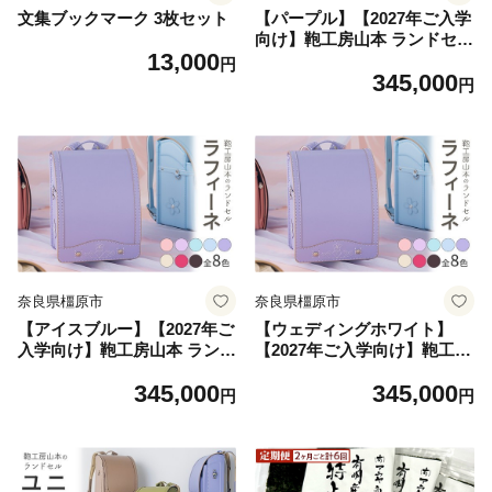
文集ブックマーク 3枚セット
【パープル】【2027年ご入学
向け】鞄工房山本 ランドセル
13,000
「ラフィーネ」※2027年2月
円
345,000
下旬頃までに順次発送予定
円
奈良県橿原市
奈良県橿原市
【アイスブルー】【2027年ご
【ウェディングホワイト】
入学向け】鞄工房山本 ランド
【2027年ご入学向け】鞄工房
セル「ラフィーネ」※2027年
山本 ランドセル「ラフィー
345,000
345,000
2月下旬頃までに順次発送予
ネ」※2027年2月下旬頃まで
円
円
定
に順次発送予定