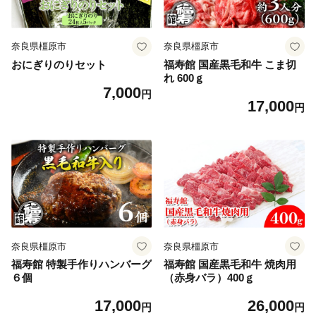
奈良県橿原市
奈良県橿原市
おにぎりのりセット
福寿館 国産黒毛和牛 こま切
れ 600ｇ
7,000
円
17,000
円
奈良県橿原市
奈良県橿原市
福寿館 特製手作りハンバーグ
福寿館 国産黒毛和牛 焼肉用
６個
（赤身バラ）400ｇ
17,000
26,000
円
円