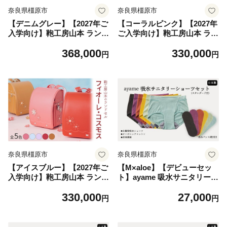
奈良県橿原市
奈良県橿原市
【デニムグレー】【2027年ご
【コーラルピンク】【2027年
入学向け】鞄工房山本 ランド
ご入学向け】鞄工房山本 ラン
セル「リベルタ」※2027年2
ドセル「フィオーレ・コスモ
368,000
330,000
月下旬頃までに順次発送予定
ス」※2027年2月下旬頃まで
円
円
に順次発送予定
奈良県橿原市
奈良県橿原市
【アイスブルー】【2027年ご
【M×aloe】【デビューセッ
入学向け】鞄工房山本 ランド
ト】ayame 吸水サニタリーシ
セル「フィオーレ・コスモ
ョーツセット（スタンダード
330,000
27,000
ス」※2027年2月下旬頃まで
丈）【吸水パット2枚付き】
円
円
に順次発送予定
｜ 分離型吸水ショーツ オー
ガニックコットン 消臭機
能 日本製 ※離島への配送