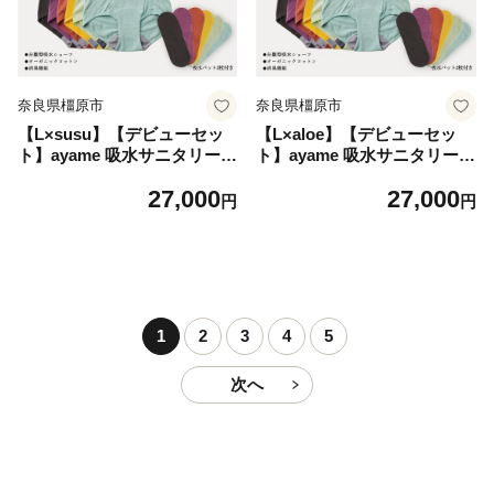
奈良県橿原市
奈良県橿原市
【L×susu】【デビューセッ
【L×aloe】【デビューセッ
ト】ayame 吸水サニタリーシ
ト】ayame 吸水サニタリーシ
ョーツセット（スタンダード
ョーツセット（スタンダード
27,000
27,000
丈）【吸水パット2枚付き】
丈）【吸水パット2枚付き】
円
円
｜ 分離型吸水ショーツ オー
｜ 分離型吸水ショーツ オー
ガニックコットン 消臭機
ガニックコットン 消臭機
能 日本製 ※離島への配送
能 日本製 ※離島への配送
不可
不可
1
2
3
4
5
次へ