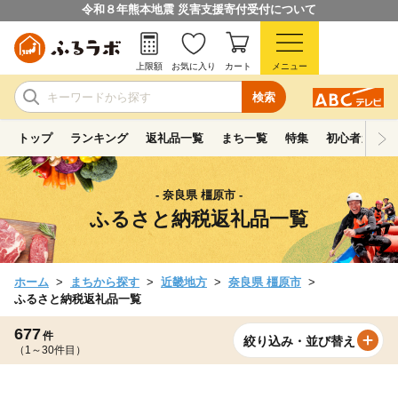
令和８年熊本地震 災害支援寄付受付について
上限額
お気に入り
カート
メニュー
検索
トップ
ランキング
返礼品一覧
まち一覧
特集
初心者ガイド
- 奈良県 橿原市 -
ふるさと納税返礼品一覧
ホーム
まちから探す
近畿地方
奈良県 橿原市
ふるさと納税返礼品一覧
677
件
絞り込み・並び替え
（1～30件目）