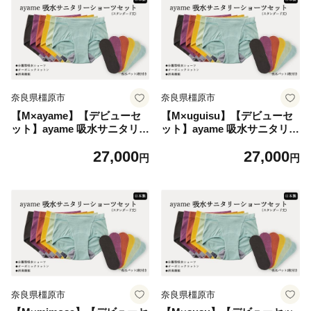
不可
奈良県橿原市
奈良県橿原市
【M×ayame】【デビューセ
【M×uguisu】【デビューセ
ット】ayame 吸水サニタリー
ット】ayame 吸水サニタリー
ショーツセット（スタンダー
ショーツセット（スタンダー
27,000
27,000
ド丈）【吸水パット2枚付
ド丈）【吸水パット2枚付
円
円
き】｜ 分離型吸水ショーツ
き】｜ 分離型吸水ショーツ
オーガニックコットン 消臭
オーガニックコットン 消臭
機能 日本製 ※離島への配
機能 日本製 ※離島への配
送不可
送不可
奈良県橿原市
奈良県橿原市