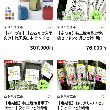
奈良県橿原市
奈良県橿原市
【パープル】【2027年ご入学
【定期便】特上焼海苔全型5
向け】鞄工房山本 ランドセル
袋セット(2ヶ月ごと計6回)
「ユニ」※2027年2月下旬頃
307,000
76,000
までに順次発送予定
円
円
奈良県橿原市
奈良県橿原市
【定期便】特上焼海苔半丁5
【定期便】おにぎりのりセッ
袋セット(2ヶ月ごと計6回)
ト(1ヶ月ごと計6回)