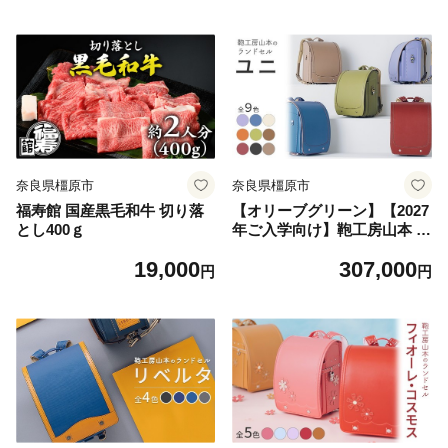
奈良県橿原市
奈良県橿原市
福寿館 国産黒毛和牛 切り落
【オリーブグリーン】【2027
とし400ｇ
年ご入学向け】鞄工房山本 ラ
ンドセル「ユニ」※2027年2
19,000
307,000
月下旬頃までに順次発送予定
円
円