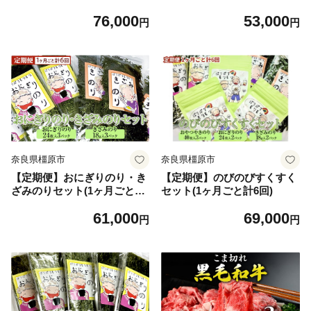
76,000
53,000
円
円
奈良県橿原市
奈良県橿原市
【定期便】おにぎりのり・き
【定期便】のびのびすくすく
ざみのりセット(1ヶ月ごと計
セット(1ヶ月ごと計6回)
6回)
61,000
69,000
円
円