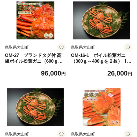
鳥取県大山町
鳥取県大山町
OM-27 ブランドタグ付 高
OM-16-1 ボイル松葉ガニ
級ボイル松葉ガニ（600ｇ～7
（300ｇ～400ｇを２枚）【土
00ｇを２枚）
日到着限定】
96,000
26,000
円
円
鳥取県大山町
鳥取県大山町