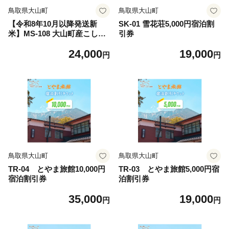
鳥取県大山町
鳥取県大山町
【令和8年10月以降発送新
SK-01 雪花荘5,000円宿泊割
米】MS-108 大山町産こしひ
引券
かり【大山の一粒】「白米」
24,000
19,000
と「玄米」セット（各5kg 計
円
円
10kg）
鳥取県大山町
鳥取県大山町
TR-04 とやま旅館10,000円
TR-03 とやま旅館5,000円宿
宿泊割引券
泊割引券
35,000
19,000
円
円