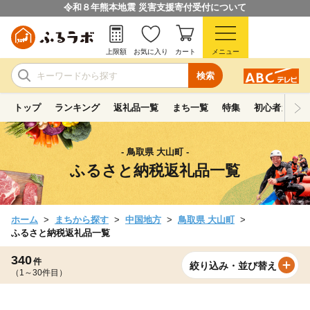
令和８年熊本地震 災害支援寄付受付について
上限額
お気に入り
カート
メニュー
検索
トップ
ランキング
返礼品一覧
まち一覧
特集
初心者ガイド
- 鳥取県 大山町 -
ふるさと納税返礼品一覧
ホーム
まちから探す
中国地方
鳥取県 大山町
ふるさと納税返礼品一覧
340
件
絞り込み・並び替え
（1～30件目）