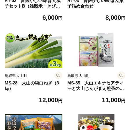
RT-02 昔懐かしい味 ぽん菓
RT-03 昔懐かしい味 ぽん菓
子セットB（雑穀米・きび
子詰め合わせ
糖・緑大豆・きな粉大豆）
6,000
8,000
円
円
鳥取県大山町
鳥取県大山町
MS-28 大山の純白ねぎ（3
MS-85 大山エキナセアティ
㎏）
ーと大山じんがまえ煎茶の詰
め合わせ
12,000
11,000
円
円