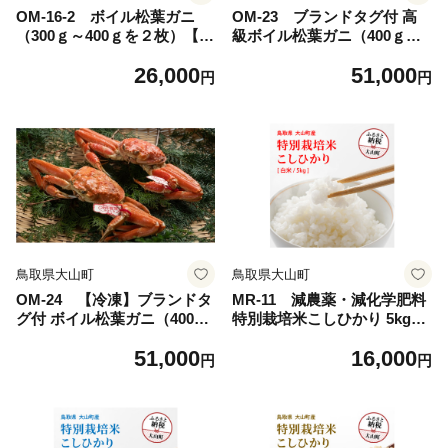
OM-16-2 ボイル松葉ガニ
OM-23 ブランドタグ付 高
（300ｇ～400ｇを２枚）【木
級ボイル松葉ガニ（400ｇ～5
曜・金曜到着限定】
00ｇを２枚）
26,000
51,000
円
円
鳥取県大山町
鳥取県大山町
OM-24 【冷凍】ブランドタ
MR-11 減農薬・減化学肥料
グ付 ボイル松葉ガニ（400ｇ
特別栽培米こしひかり 5kg
～500ｇを２枚）
（白米）
51,000
16,000
円
円