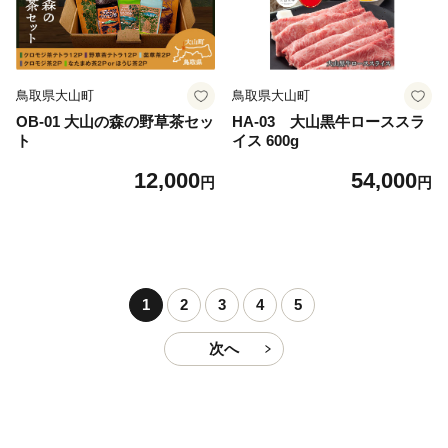
鳥取県大山町
鳥取県大山町
OB-01 大山の森の野草茶セッ
HA-03 大山黒牛ローススラ
ト
イス 600g
12,000
54,000
円
円
1
2
3
4
5
次へ