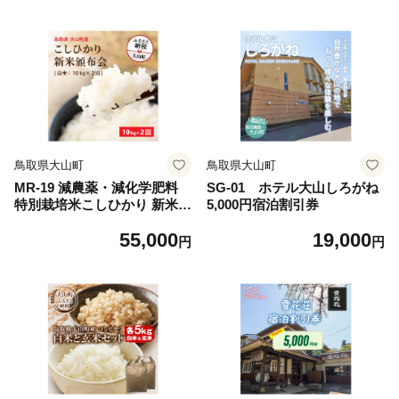
鳥取県大山町
鳥取県大山町
MR-19 減農薬・減化学肥料
SG-01 ホテル大山しろがね
特別栽培米こしひかり 新米頒
5,000円宿泊割引券
布会（白米10kg×2回）
55,000
19,000
円
円