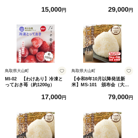
（玄米）
米」と「玄米」のセット 10k
15,000
29,000
g（各5kg 計10kg）
円
円
鳥取県大山町
鳥取県大山町
MI-02 【わけあり】冷凍と
【令和8年10月以降発送新
っておき苺（約1200g）
米】MS-101 頒布会（大山
町産こしひかり【大山の一
17,000
79,000
粒】白米5ｋｇ×６回）
円
円