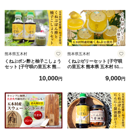
熊本名物
柚子こしょう ゆず胡椒 特産
熊本名物
熊本県五木村
熊本県五木村
くねぶポン酢と柚子こしょう
くねぶゼリーセット [子守唄
セット [子守唄の里五木 熊本
の里五木 熊本県 五木村 5112
県 五木村 51120329] ぽん酢
0325] スイーツ ゼリー 熊本県
10,000
9,000
ポン酢 くねぶポン酢 柚子胡
特産
円
円
椒 ゆず胡椒 ゆずこしょう 柑
橘 調味料 特産