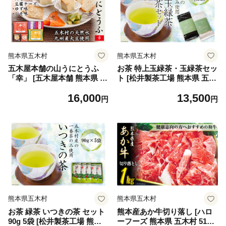
豆食品 冷蔵 ゆず 柚子 チーズ
熊本県五木村
熊本県五木村
五木屋本舗の山うにとうふ
お茶 特上玉緑茶・玉緑茶セッ
「幸」 [五木屋本舗 熊本県 五
ト [松井製茶工場 熊本県 五木
木村 51120298] 豆腐 味噌漬
村 51120305] 緑茶 熊本県 特
16,000
13,500
九州産大豆・天然水使用 熊本
産
円
円
県 特産 とうふ 豆腐 味噌漬
みそ漬 唐がらし 唐辛子 豆腐
ちーず 豆腐チーズ チーズ ス
モーク豆腐チーズ スモーク
燻製 ゆず 柚子 しそ 大豆食品
冷蔵
熊本県五木村
熊本県五木村
お茶 緑茶 いつきの茶 セット
熊本産あか牛切り落し [ハロ
90g 5袋 [松井製茶工場 熊本
ーフーズ 熊本県 五木村 5112