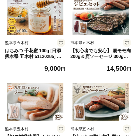
熊本県五木村
熊本県五木村
はちみつ 千花蜜 100g [日添
【初心者でも安心】 鹿モモ肉
熊本県 五木村 51120285] ふ
200g＆鹿ソーセージ 300gの
るさと納税 蜂蜜 ハチミツ 保
ジビエセット [日添 熊本県 五
9,000
14,500
存料不使用 天然 天然蜂蜜
木村 51120302] 鹿肉 シカ肉
円
円
しか肉 ジビエ セット ジビエ
セット モモ肉 もも肉 ソーセ
ージ 鹿ソーセージ 熊本県 五
木村 特産
熊本県五木村
熊本県五木村