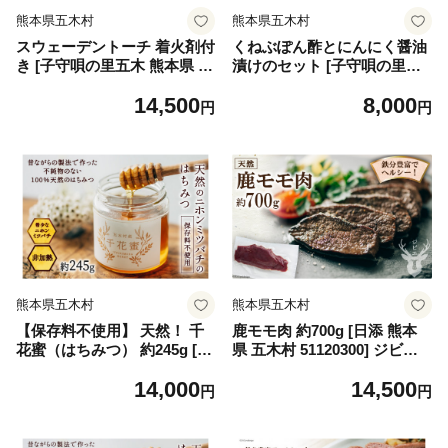
熊本県五木村
熊本県五木村
スウェーデントーチ 着火剤付
くねぶぽん酢とにんにく醤油
き [子守唄の里五木 熊本県 五
漬けのセット [子守唄の里五
木村 51120326] ふるさと納税
熊本県 五木村 51120324] 熊
14,500
8,000
ウッドストーブ 木のろうそく
本県 特産 ぽん酢 柑橘 調味料
円
円
焚き火 薪 キャンプ アウトド
にんにく ニンニク 醤油漬け
ア たき火 コンロ 天然木 丸太
漬物 瓶詰
熊本県五木村
熊本県五木村
【保存料不使用】 天然！ 千
鹿モモ肉 約700g [日添 熊本
花蜜（はちみつ） 約245g [日
県 五木村 51120300] ジビエ
添 熊本県 五木村 51120299]
紅葉 もみじ 低カロリー 熊本
14,000
14,500
はちみつ 蜂蜜 ハチミツ 保存
県 五木村 特産
円
円
料不使用 天然 天然蜂蜜 熊本
県 五木村 特産