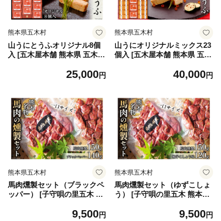
熊本県五木村
熊本県五木村
山うにとうふオリジナル8個
山うにオリジナルミックス23
入 [五木屋本舗 熊本県 五木村
個入 [五木屋本舗 熊本県 五木
51120310] 豆腐味噌漬 九州産
村 51120316] 豆腐味噌漬 九
25,000
40,000
大豆・天然水使用 熊本県 特
州産大豆・天然水使用 熊本県
円
円
産 とうふ 豆腐 味噌漬 みそ漬
特産 とうふ 豆腐 味噌漬 みそ
発酵 発酵食品 大豆食品 冷蔵
漬 発酵 発酵食品 とうふ 山う
オリジナル セット
にとうふ 山うにキューブ オ
リジナル セット 冷蔵
熊本県五木村
熊本県五木村
馬肉燻製セット（ブラックペ
馬肉燻製セット（ゆずこしょ
ッパー） [子守唄の里五木 熊
う） [子守唄の里五木 熊本県
本県 五木村 51120283] 馬肉
五木村 51120322] 馬肉燻製
9,500
9,500
燻製 馬肉 燻製 スモーク 特産
馬肉 燻製 スモーク 柚子胡椒
円
円