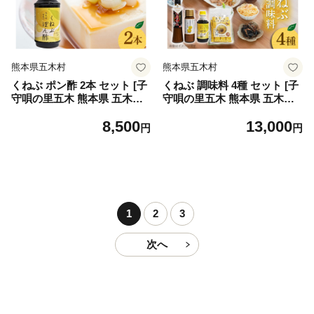
熊本県五木村
熊本県五木村
くねぶ ポン酢 2本 セット [子
くねぶ 調味料 4種 セット [子
守唄の里五木 熊本県 五木村
守唄の里五木 熊本県 五木村
51120339] ぽん酢 さっぱり
51120340] 詰め合わせ ポン酢
8,500
13,000
ぽんず 熊本
ドレッシング 焼肉のたれ 焼
円
円
肉のタレ スープ スティック
スープ しいたけスープ ぽん
酢 さっぱり ぽんず 熊本
1
2
3
次へ