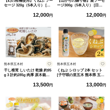
【幻の柑橘使用】くねぶ ソー
【山からの贈り物】鹿ソーセ
セージ 320g（5本入り） [日
ージ300g（5本入り） [日添
添 熊本県 五木村 51120292]
熊本県 五木村 51120291] 鹿
12,000
12,000
ソーセージ くねぶ使用 爽や
肉 シカ肉 しか肉 ソーセージ
円
円
か 熊本県 五木村 特産
鹿ソーセージ 熊本県 五木村
特産
熊本県五木村
熊本県五木村
干し椎茸 しいたけ 乾燥 約95
くねぶ シロップ 2本 セット
g 3 計約285g 肉厚 原木栽培
[子守唄の里五木 熊本県 五木
乾燥しいたけ [日添 熊本県 五
村 51120338] フルーツシロッ
13,500
13,000
木村 51120303] 椎茸 乾燥椎
プ かき氷シロップ ドリンク
円
円
茸 シイタケ
シロップ 希釈