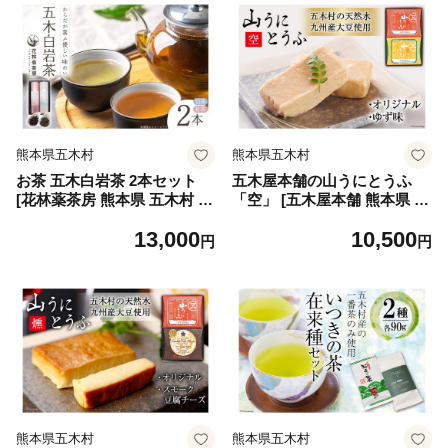
熊本県五木村
熊本県五木村
お茶 五木白岩茶 2本セット
五木屋本舗の山うにとうふ
[花林薬茶房 熊本県 五木村 51
「空」 [五木屋本舗 熊本県 五
120348] 紅茶 茶 茶葉
木村 51120281] 豆腐味噌漬
13,000
10,500
九州産大豆・天然水使用 熊本
円
円
県 特産 とうふ 豆腐 味噌漬
みそ漬 発酵 発酵食品 大豆食
品 冷蔵 ゆず 柚子 ゆず味 柚
子味
熊本県五木村
熊本県五木村