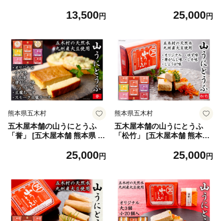
県 五木村 51120306] ふるさ
0307] 牛肉 モモ 肩 バラ 切り
13,500
25,000
と納税 おちゃ 一番茶 日本茶
落とし 熊本県 五木村 特産
円
円
国産 さっぱり
熊本県五木村
熊本県五木村
五木屋本舗の山うにとうふ
五木屋本舗の山うにとうふ
「誉」 [五木屋本舗 熊本県 五
「松竹」 [五木屋本舗 熊本県
木村 51120308] 豆腐 味噌漬
五木村 51120309] 豆腐 味噌
25,000
25,000
九州産大豆・天然水使用 熊本
漬 九州産大豆・天然水使用
円
円
県 特産 とうふ 豆腐 味噌漬
熊本県 特産 とうふ 豆腐 味噌
みそ漬 唐がらし 唐辛子 豆腐
漬 みそ漬 唐がらし 唐辛子 ゆ
ちーず 豆腐チーズ チーズ ス
ず 柚子 しょうが 生姜 しそ
モーク豆腐チーズ スモーク
大豆食品 冷蔵
燻製 ゆず 柚子 しょうが 生姜
しそ 大豆食品 冷蔵