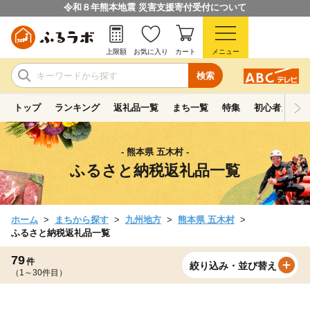
令和８年熊本地震 災害支援寄付受付について
上限額
お気に入り
カート
メニュー
検索
トップ
ランキング
返礼品一覧
まち一覧
特集
初心者ガイド
- 熊本県 五木村 -
ふるさと納税返礼品一覧
ホーム
まちから探す
九州地方
熊本県 五木村
ふるさと納税返礼品一覧
79
件
絞り込み・並び替え
（1～30件目）