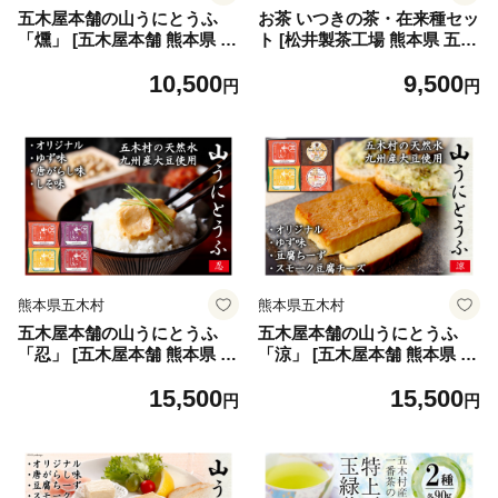
五木屋本舗の山うにとうふ
お茶 いつきの茶・在来種セッ
「燻」 [五木屋本舗 熊本県 五
ト [松井製茶工場 熊本県 五木
木村 51120282] 豆腐味噌漬
村 51120288] 緑茶 一番茶 熊
10,500
9,500
九州産大豆・天然水使用 熊本
本県 特産
円
円
県 特産 とうふ 豆腐 味噌漬
みそ漬 スモーク豆腐チーズ
豆腐チーズ とうふチーズ 燻
製 スモーク 発酵 発酵食品 大
豆食品 冷蔵
熊本県五木村
熊本県五木村
五木屋本舗の山うにとうふ
五木屋本舗の山うにとうふ
「忍」 [五木屋本舗 熊本県 五
「涼」 [五木屋本舗 熊本県 五
木村 51120295] 豆腐 味噌漬
木村 51120297] 豆腐 味噌漬
15,500
15,500
九州産大豆・天然水使用 熊本
九州産大豆・天然水使用 熊本
円
円
県 特産 とうふ 豆腐 味噌漬
県 特産 とうふ 豆腐 味噌漬
みそ漬 ゆず 柚子 唐がらし 唐
みそ漬 スモーク豆腐チーズ
辛子 しそ 大豆食品 冷蔵
豆腐チーズ とうふチーズ 燻
製 スモーク 発酵 発酵食品 大