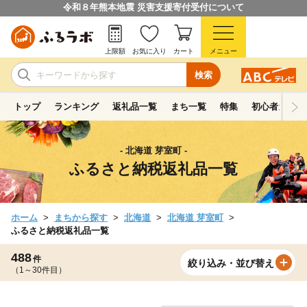
令和８年熊本地震 災害支援寄付受付について
上限額
お気に入り
カート
メニュー
検索
トップ
ランキング
返礼品一覧
まち一覧
特集
初心者ガイド
- 北海道 芽室町 -
ふるさと納税返礼品一覧
ホーム
まちから探す
北海道
北海道 芽室町
ふるさと納税返礼品一覧
488
件
絞り込み・並び替え
（1～30件目）