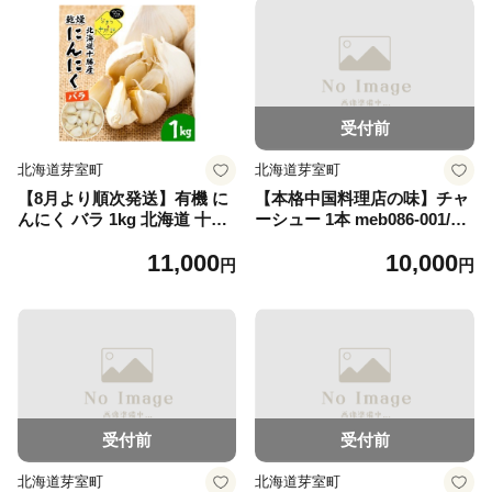
受付前
北海道芽室町
北海道芽室町
【8月より順次発送】有機 に
【本格中国料理店の味】チャ
んにく バラ 1kg 北海道 十勝
ーシュー 1本 meb086-001/叉
芽室町 なまら十勝野 野菜 薬
焼 焼豚 ブロック 豚肉 ご飯の
11,000
10,000
味 国産 meb001-052-26
お供 ラーメン トッピング お
円
円
つまみ 肉料理 おかず 惣菜 家
庭用 中華 料理人 仕込み 贈答
用 お取り寄 グルメ 北海道 芽
室町
受付前
受付前
北海道芽室町
北海道芽室町