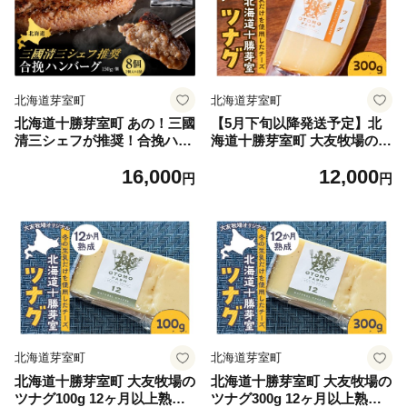
北海道芽室町
北海道芽室町
北海道十勝芽室町 あの！三國
【5月下旬以降発送予定】北
清三シェフが推奨！合挽ハン
海道十勝芽室町 大友牧場のツ
バーグ４袋セット me039-004
ナグ 300g 6ヶ月以上熟成 me
16,000
12,000
c ／ ハンバーグ お肉 生 牛肉
077-002c ／ 6ヶ月 送料無料
円
円
豚肉 ディナー 食事 本格派 巨
ハード チーズ ミルク サンド
匠 ギフト
イッチ バター チーズ
北海道芽室町
北海道芽室町
北海道十勝芽室町 大友牧場の
北海道十勝芽室町 大友牧場の
ツナグ100g 12ヶ月以上熟成
ツナグ300g 12ヶ月以上熟成