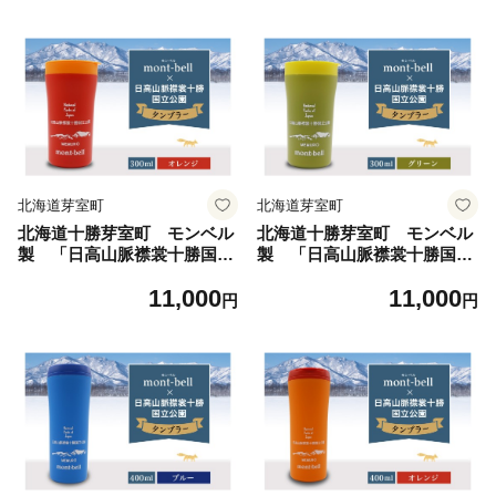
ご当地 特産品 送料無料 セッ
28c-1 ／ 記念品 贈答 プレゼ
ト BBQ ミートショップ 小久
ント ギフト タンブラー 特注
保
デザイン グラス
北海道芽室町
北海道芽室町
北海道十勝芽室町 モンベル
北海道十勝芽室町 モンベル
製 「日高山脈襟裳十勝国立
製 「日高山脈襟裳十勝国立
公園」記念タンブラー 300ml
公園」記念タンブラー 300ml
11,000
11,000
【オレンジ】 me003-128c-
【グリーン】 me003-128c-
円
円
3 ／ 記念品 贈答 プレゼント
4 ／ 記念品 贈答 プレゼント
ギフト タンブラー 特注 デザ
ギフト タンブラー 特注 デザ
イン グラス
イン グラス