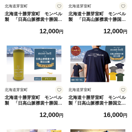
北海道芽室町
北海道芽室町
北海道十勝芽室町 モンベル
北海道十勝芽室町 モンベル
製 「日高山脈襟裳十勝国立
製 「日高山脈襟裳十勝国立
公園」記念タンブラー 400ml
公園」記念タンブラー 400ml
12,000
12,000
【ブルー】 me003-129c-2
【オレンジ】 me003-129c-
円
円
／ 記念品 贈答 プレゼント ギ
3 ／ 記念品 贈答 プレゼント
フト タンブラー 特注 デザイ
ギフト タンブラー 特注 デザ
ン グラス
イン グラス
北海道芽室町
北海道芽室町
北海道十勝芽室町 モンベル
北海道十勝芽室町 モンベル
製 「日高山脈襟裳十勝国立
製「日高山脈襟裳十勝国立公
公園」記念タンブラー 400ml
園」記念Tシャツ バックロ
12,000
16,000
【グリーン】 me003-129c-
ゴ【選べるサイズ・カラー】
円
円
4 ／ 記念品 贈答 プレゼント
me003-131c ／ シャツ 記念
ギフト タンブラー 特注 デザ
品 Tシャツ 選べる 選択 北海
イン グラス
道