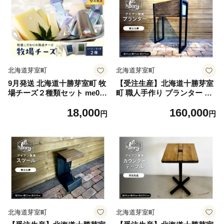
北海道芽室町
北海道芽室町
9月発送 北海道十勝芽室町 牧
【受注生産】北海道十勝芽室
場チーズ２種類セット me020
町 職人手作り プランター me
-005c-9 ／ 北海道 十勝 芽室
082-001 ／ プランター 職人
18,000
160,000
町 クリーミー フォンデュ サ
技 手作り手づくり 日用品 贈
円
円
ラダ ピザ 牧場 チーズ
り物 直送 贅沢
北海道芽室町
北海道芽室町