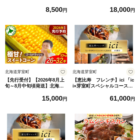
me077-003c ／ 12ヶ月 送料
me077-004c ／ 12ヶ月 送料
8,500
18,000
無料 ハード チーズ ミルク サ
無料 ハード チーズ ミルク サ
円
円
ンドイッチ バター チーズ
ンドイッチ バター チーズ
北海道芽室町
北海道芽室町
【先行受付】【2026年8月上
【恵比寿 フレンチ】ici 「ic
旬～8月中旬頃発送】北海道
i×芽室町スペシャルコース」
十勝芽室町 ファームミリオン
食事券1名様分※2名以上で利
15,000
61,000
の極甘スイートコーン 10kg
用可 me061-055-1 ／ 食事会
円
円
me016-017c-26／ゴールドラ
招待券 チケット 贈り物 ギフ
ッシュ とうもろこし とうき
ト 手軽 外食 ご褒美
び コーン お取り寄せ 産地直
送 送料無料 国産