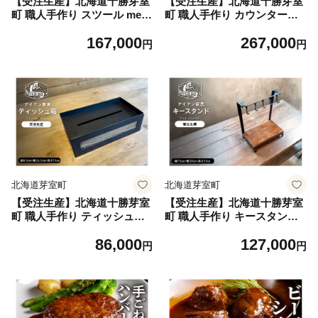
【受注生産】北海道十勝芽室
【受注生産】北海道十勝芽室
町 職人手作り スツール me08
町 職人手作り カウンターテ
2-002 ／ プランター 職人技
ーブル me082-003 ／ プラン
167,000
267,000
手作り手づくり 日用品 贈り
ター 職人技 手作り手づくり
円
円
物 直送 贅沢
日用品 贈り物 直送 贅沢
北海道芽室町
北海道芽室町
【受注生産】北海道十勝芽室
【受注生産】北海道十勝芽室
町 職人手作り ティッシュ箱
町 職人手作り キースタンド
me082-004 ／ プランター 職
me082-005 ／ プランター 職
86,000
127,000
人技 手作り手づくり 日用品
人技 手作り手づくり 日用品
円
円
贈り物 直送 贅沢
贈り物 直送 贅沢