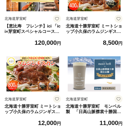
北海道芽室町
北海道芽室町
【恵比寿 フレンチ】ici 「ic
北海道十勝芽室町 ミートショ
i×芽室町スペシャルコース」
ップ小久保のラムジンギスカ
食事券2名様分 me061-055-2
ン400g(400g×1袋） me006-0
120,000
8,500
／ 食事会 招待券 チケット 贈
08c ／ ラム肉 ジンギスカン
円
円
り物 ギフト 手軽 外食 ご褒美
ご当地 特産品 送料無料 セッ
ト BBQ ミートショップ 小久
保
北海道芽室町
北海道芽室町
北海道十勝芽室町 ミートショ
北海道十勝芽室町 モンベル
ップ小久保のラムジンギスカ
製 「日高山脈襟裳十勝国立
ン800g(400g×2袋） me006-0
公園」記念タンブラー 300ml
12,000
11,000
05c ／ ラム肉 ジンギスカン
【ライトグレー】 me003-1
円
円