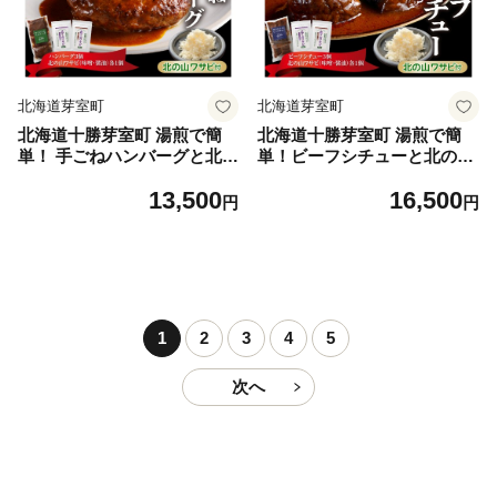
北海道芽室町
北海道芽室町
北海道十勝芽室町 湯煎で簡
北海道十勝芽室町 湯煎で簡
単！ 手ごねハンバーグと北の
単！ビーフシチューと北の山
山ワサビ me026-043c ／ ハ
ワサビ me026-044c ／ ビーフ
13,500
16,500
ンバーグ わさび 洋食 和食 主
シチュー わさび 洋食 和食 主
円
円
食 北海道グルメ
食 北海道グルメ
1
2
3
4
5
次へ