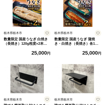
栃木県栃木市
栃木県栃木市
数量限定 国産うなぎ 白焼き
数量限定 国産うなぎ 蒲焼
（長焼き）120g程度×2本
き・白焼き（長焼き）各1本
＜オリジナル御朱印付き＞
セット（1本 120g程度）＜オ
25,000
25,000
| 明治５年創業の老舗名店 わ
リジナル御朱印付き＞ | 明
円
円
さび付き 国産養殖うなぎ 栃
治５年創業の老舗名店 150年
木県 栃木市
秘伝のタレ付き 国産養殖うな
ぎ 蒲焼き うな重 ひつまぶし
栃木県 栃木市
栃木県栃木市
栃木県栃木市