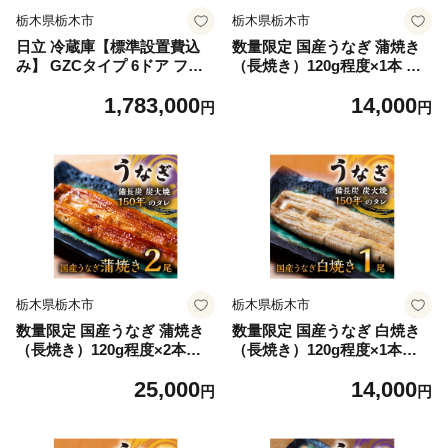
栃木県栃木市
栃木県栃木市
日立 冷蔵庫【標準設置費込
数量限定 国産うなぎ 蒲焼き
み】 GZCタイプ 6ドア フレ
（長焼き）120g程度×1本 ＜
ンチドア(観音開き) 670L『20
オリジナル御朱印付き＞ |
1,783,000
14,000
25年度モデル』R-GZC67X-X
明治５年創業の老舗名店 150
円
円
H【ミラーモーブグレー】
年秘伝のタレ付き 国産養殖う
【生活家電 日用品 人気 おす
なぎ 蒲焼き うな重 ひつまぶ
すめ 】
しに 栃木県 栃木市
栃木県栃木市
栃木県栃木市
数量限定 国産うなぎ 蒲焼き
数量限定 国産うなぎ 白焼き
（長焼き）120g程度×2本
（長焼き）120g程度×1本
＜オリジナル御朱印付き＞ |
＜オリジナル御朱印付き＞
25,000
14,000
明治５年創業の老舗名店 150
| 明治５年創業の老舗名店 わ
円
円
年秘伝のタレ付き 国産養殖う
さび付き 国産養殖うなぎ 栃
なぎ 蒲焼き うな重 ひつまぶ
木県 栃木市
しに 栃木県 栃木市