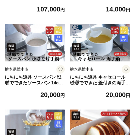
C｜オリーブ｜minca（全7
00207403
107,000
14,000
色）
円
円
栃木県栃木市
栃木県栃木市
にちにち道具 ソースパン 琺
にちにち道具 キャセロール
瑯でできたソースパン 14cm
琺瑯でできた 蓋付きの両手鍋
00207404
14cm 00207405
20,000
20,000
円
円