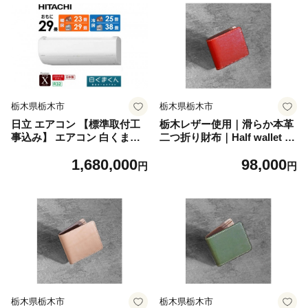
栃木県栃木市
栃木県栃木市
日立 エアコン 【標準取付工
栃木レザー使用｜滑らか本革
事込み】 エアコン 白くまく
二つ折り財布｜Half wallet 01
ん Xシリーズ【 おもに 29畳
｜レッド｜minca（全7色）
1,680,000
98,000
用 】『2026年度モデル』 RA
円
円
S-XR9026D-W フィルター自
動お掃除機能付
栃木県栃木市
栃木県栃木市