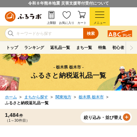
令和８年熊本地震 災害支援寄付受付について
上限額
お気に入り
カート
メニュー
検索
トップ
ランキング
返礼品一覧
まち一覧
特集
初心者ガイド
- 栃木県 栃木市 -
ふるさと納税返礼品一覧
ホーム
まちから探す
関東地方
栃木県 栃木市
ふるさと納税返礼品一覧
1,484
件
絞り込み・並び替え
（1～30件目）