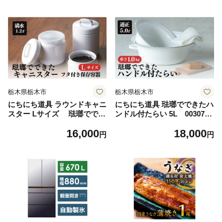
栃木県栃木市
栃木県栃木市
にちにち道具 ラウンドキャニ
にちにち道具 琺瑯でできたハ
スター Lサイズ 琺瑯ででき
ンドル付たらい 5L 0030756
た 円形のフタ付き 保存容器
0
16,000
18,000
00307558
円
円