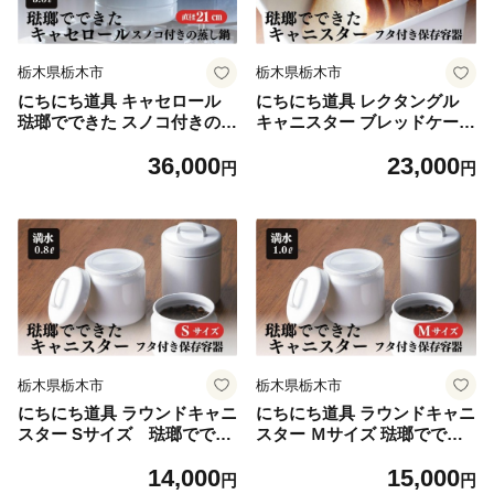
栃木県栃木市
栃木県栃木市
にちにち道具 キャセロール
にちにち道具 レクタングル
琺瑯でできた スノコ付きの蒸
キャニスター ブレッドケース
し鍋 21cm 00307554
米びつ 琺瑯でできた 長四角
36,000
23,000
形のフタ付き 保存容器 00307
円
円
555
栃木県栃木市
栃木県栃木市
にちにち道具 ラウンドキャニ
にちにち道具 ラウンドキャニ
スター Sサイズ 琺瑯ででき
スター Ｍサイズ 琺瑯ででき
た 円形のフタ付き 保存容
た 円形のフタ付き 保存容器
14,000
15,000
器 00307556
00307557
円
円