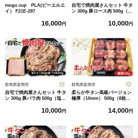
mogu cup PLA(ピーエルエ
自宅で焼肉屋さんセット 牛タ
イ） F21E-297
ン 300g 豚ロース肉 500g（塩
味） 焼肉 焼き肉 BBQ キャ
16,000
10,000
ンプ 味付き 冷凍焼肉 牛たん
円
円
スライス 冷凍 牛肉 豚肉 群馬
県 富岡市 F21E-404
群馬県富岡市
群馬県富岡市
自宅で焼肉屋さんセット 牛タ
柔らか牛タン高級バージョン
ン 300g 豚バラ肉 500g（塩
極厚（10mm） 500g（8枚～
味） 焼肉 焼き肉 BBQ キャ
10枚）（塩味） 焼肉 焼き肉
10,000
14,000
ンプ 味付き 冷凍焼肉 牛たん
BBQ キャンプ 味付き 冷凍焼
円
円
スライス 冷凍 牛肉 豚肉 群馬
肉 牛たん スライス 冷凍 牛肉
県 富岡市 F21E-405
群馬県 富岡市 F21E-407