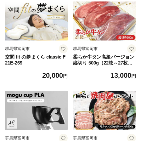
群馬県富岡市
群馬県富岡市
空間 fit の夢まくら classic F
柔らか牛タン高級バージョン
21E-269
縦切り 500g（22枚～27枚）
（塩味） 焼肉 焼き肉 BBQ
20,000
13,000
キャンプ 味付き 冷凍焼肉 牛
円
円
たん スライス 冷凍 牛肉 群馬
県 富岡市 F21E-406
群馬県富岡市
群馬県富岡市