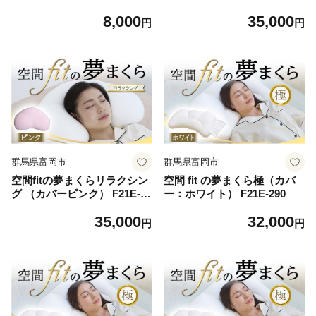
ル 6個 パン 食品 F21E-286
21E-288
8,000
35,000
円
円
群馬県富岡市
群馬県富岡市
空間fitの夢まくらリラクシン
空間 fit の夢まくら極（カバ
グ （カバーピンク） F21E-28
ー：ホワイト） F21E-290
9
35,000
32,000
円
円