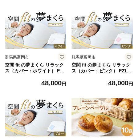
群馬県富岡市
群馬県富岡市
空間 fit の夢まくら リラック
空間 fit の夢まくら リラック
ス（カバー：ホワイト） F21
ス（カバー：ピンク） F21E-
E-293
294
48,000
48,000
円
円