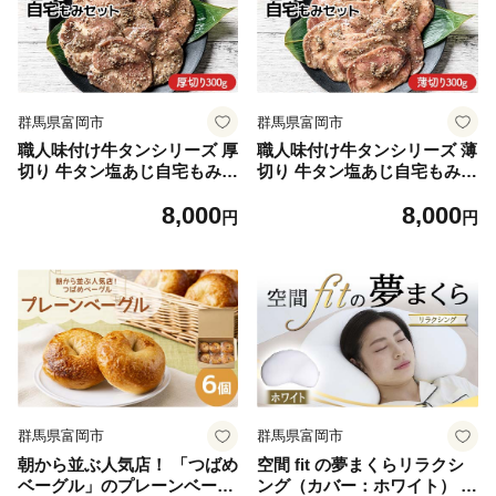
群馬県富岡市
群馬県富岡市
職人味付け牛タンシリーズ 厚
職人味付け牛タンシリーズ 薄
切り 牛タン塩あじ自宅もみセ
切り 牛タン塩あじ自宅もみセ
ット 300g 焼肉 焼き肉 BBQ
ット 300g 焼肉 焼き肉 BBQ
8,000
8,000
キャンプ 味付き 冷凍焼肉 牛
キャンプ 味付き 冷凍焼肉 牛
円
円
たん スライス 冷凍 牛肉 群馬
たん スライス 冷凍 牛肉 群馬
県 富岡市 職人味付け F21E-4
県 富岡市 職人味付け F21E-4
08
09
群馬県富岡市
群馬県富岡市
朝から並ぶ人気店！ 「つばめ
空間 fit の夢まくらリラクシ
ベーグル」のプレーンベーグ
ング（カバー：ホワイト） F