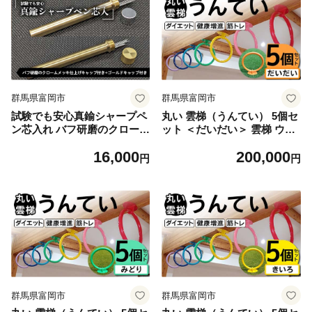
群馬県富岡市
群馬県富岡市
試験でも安心真鍮シャープペ
丸い 雲梯（うんてい） 5個セ
ン芯入れ バフ研磨のクローム
ット ＜だいだい＞ 雲梯 ウン
メッキ仕上げキャップ付き＋
テイ 健康 健康増進 ダイエッ
16,000
200,000
ゴールドキャップ付き セット
ト 筋トレ F21E-274
円
円
F21E-285
群馬県富岡市
群馬県富岡市