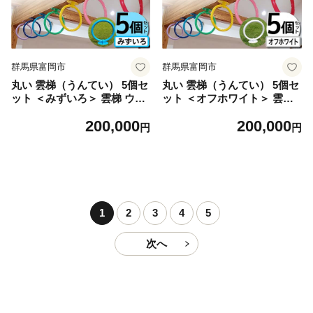
群馬県富岡市
群馬県富岡市
丸い 雲梯（うんてい） 5個セ
丸い 雲梯（うんてい） 5個セ
ット ＜みずいろ＞ 雲梯 ウン
ット ＜オフホワイト＞ 雲梯
テイ 健康 健康増進 ダイエッ
ウンテイ 健康 健康増進 ダイ
200,000
200,000
ト 筋トレ F21E-279
エット 筋トレ F21E-280
円
円
1
2
3
4
5
次へ