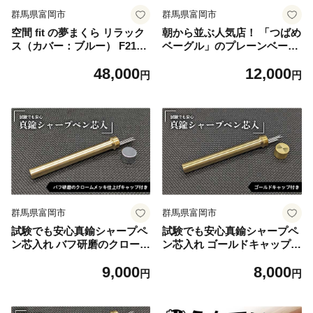
群馬県富岡市
群馬県富岡市
空間 fit の夢まくら リラック
朝から並ぶ人気店！ 「つばめ
ス（カバー：ブルー） F21E-
ベーグル」のプレーンベーグ
295
ル 10個 パン 食品 F21E-287
48,000
12,000
円
円
群馬県富岡市
群馬県富岡市
試験でも安心真鍮シャープペ
試験でも安心真鍮シャープペ
ン芯入れ バフ研磨のクローム
ン芯入れ ゴールドキャップ付
メッキ仕上げ キャップ付き F
き F21E-284
9,000
8,000
21E-283
円
円