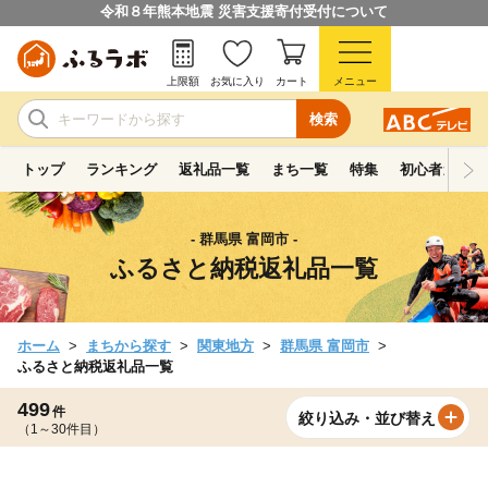
令和８年熊本地震 災害支援寄付受付について
上限額
お気に入り
カート
メニュー
検索
トップ
ランキング
返礼品一覧
まち一覧
特集
初心者ガイド
- 群馬県 富岡市 -
ふるさと納税返礼品一覧
ホーム
まちから探す
関東地方
群馬県 富岡市
ふるさと納税返礼品一覧
499
件
絞り込み・並び替え
（1～30件目）