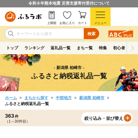
令和８年熊本地震 災害支援寄付受付について
上限額
お気に入り
カート
メニュー
検索
トップ
ランキング
返礼品一覧
まち一覧
特集
初心者ガイド
- 新潟県 柏崎市 -
ふるさと納税返礼品一覧
ホーム
まちから探す
中部地方
新潟県 柏崎市
ふるさと納税返礼品一覧
363
件
絞り込み・並び替え
（1～30件目）