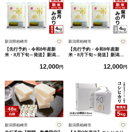
新潟県柏崎市
新潟県柏崎市
【先行予約・令和8年産新
【先行予約・令和8年産新
米・8月下旬～発送】新潟米
米・8月下旬～発送】新潟米
葉月みのり 無洗米 4kg ヤタ
葉月みのり 白米 4kg ヤタら
12,000
12,000
らうんめぇお米 水田環境鑑定
うんめぇお米 水田環境鑑定士
円
円
士在籍[Y0194]
在籍[Y0195]
新潟県柏崎市
新潟県柏崎市