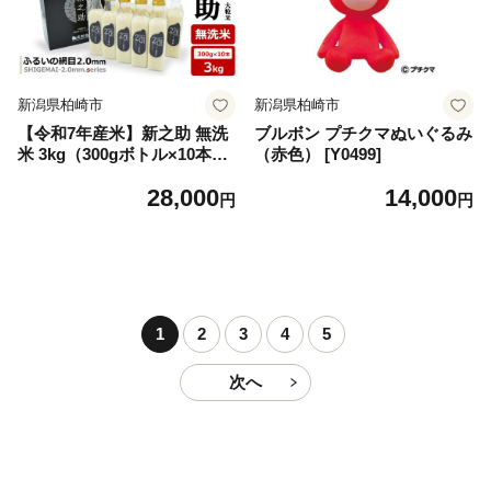
新潟県柏崎市
新潟県柏崎市
【令和7年産米】新之助 無洗
ブルボン プチクマぬいぐるみ
米 3kg（300gボトル×10本）
（赤色） [Y0499]
重米2.0シリーズ 至極の大粒
28,000
14,000
米 [Y0490]
円
円
1
2
3
4
5
次へ