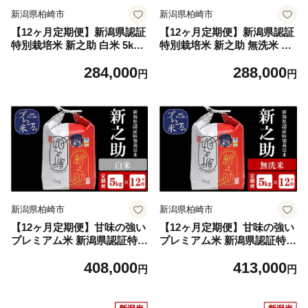
新潟県柏崎市
新潟県柏崎市
【12ヶ月定期便】新潟県認証
【12ヶ月定期便】新潟県認証
特別栽培米 新之助 白米 5kg×
特別栽培米 新之助 無洗米 5k
12回（計 60kg）アグリーホ
g×12回（計 60kg）アグリー
284,000
288,000
ンマ[Y0374]
ホンマ[Y0375]
円
円
新潟県柏崎市
新潟県柏崎市
【12ヶ月定期便】甘味の強い
【12ヶ月定期便】甘味の強い
プレミアム米 新潟県認証特別
プレミアム米 新潟県認証特別
栽培米 新之助 白米 5kg×12回
栽培米 新之助 無洗米 5kg×12
408,000
413,000
（計 60kg）アグリーホンマ
回（計 60kg）アグリーホン
円
円
[Y0378]
マ[Y0379]