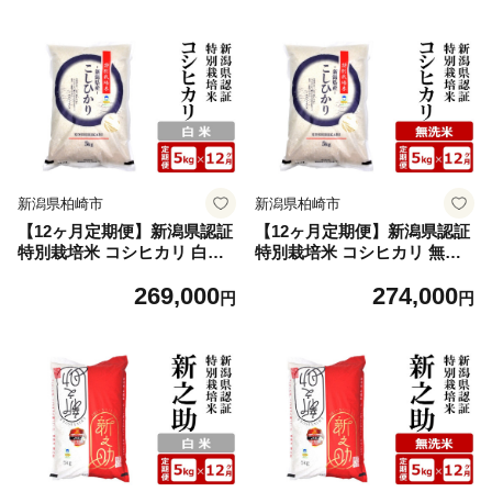
新潟県柏崎市
新潟県柏崎市
【12ヶ月定期便】新潟県認証
【12ヶ月定期便】新潟県認証
特別栽培米 コシヒカリ 白米
特別栽培米 コシヒカリ 無洗
5kg×12回（計 60kg）アグリ
米 5kg×12回（計 60kg）アグ
269,000
274,000
ーホンマ[Y0370]
リーホンマ[Y0371]
円
円