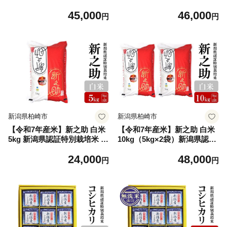
県認証特別栽培米 お米 新潟
潟県認証特別栽培米 お米 新
45,000
46,000
県産 アグリーホンマ[Y0364]
潟県産 アグリーホンマ[Y036
円
円
5]
新潟県柏崎市
新潟県柏崎市
【令和7年産米】新之助 白米
【令和7年産米】新之助 白米
5kg 新潟県認証特別栽培米 お
10kg（5kg×2袋）新潟県認証
米 新潟県産 アグリーホンマ
特別栽培米 お米 新潟県産 ア
24,000
48,000
[Y0366]
グリーホンマ[Y0368]
円
円