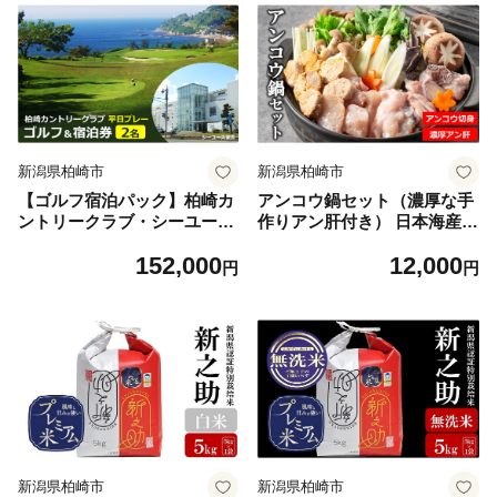
新潟県柏崎市
新潟県柏崎市
【ゴルフ宿泊パック】柏崎カ
アンコウ鍋セット（濃厚な手
ントリークラブ・シーユース
作りアン肝付き） 日本海産ア
雷音 1泊1ラウンドプレー（2
ンコウ [Y0401]
152,000
12,000
名様分）[Y0420]
円
円
新潟県柏崎市
新潟県柏崎市