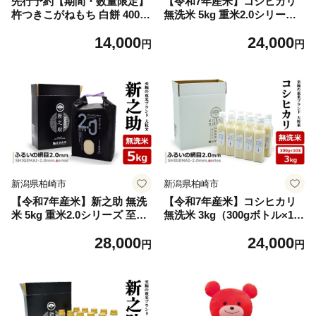
先行予約【期間・数量限定】
【令和7年産米】コシヒカリ
杵つきこがねもち 白餅 400g
無洗米 5kg 重米2.0シリーズ
入×6パック（計48切） 切り
至極の大粒米 [Y0488]
14,000
24,000
餅 新潟県産[Y0505]
円
円
新潟県柏崎市
新潟県柏崎市
【令和7年産米】新之助 無洗
【令和7年産米】コシヒカリ
米 5kg 重米2.0シリーズ 至極
無洗米 3kg（300gボトル×10
の大粒米 [Y0489]
本） 重米2.0シリーズ 至極の
28,000
24,000
大粒米 [Y0491]
円
円