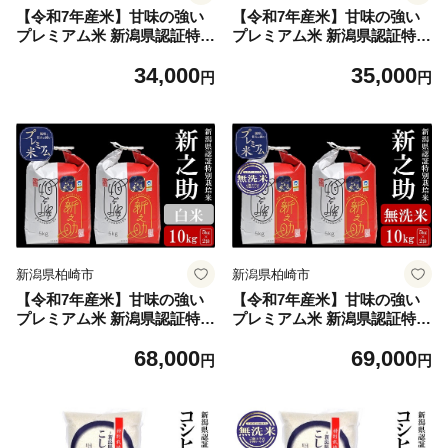
【令和7年産米】甘味の強い
【令和7年産米】甘味の強い
プレミアム米 新潟県認証特別
プレミアム米 新潟県認証特別
栽培米 新之助 白米 5kg アグ
栽培米 新之助 無洗米 5kg ア
34,000
35,000
リーホンマ[Y0358]
グリーホンマ[Y0359]
円
円
新潟県柏崎市
新潟県柏崎市
【令和7年産米】甘味の強い
【令和7年産米】甘味の強い
プレミアム米 新潟県認証特別
プレミアム米 新潟県認証特別
栽培米 新之助 白米 10kg（5k
栽培米 新之助 無洗米 10kg
68,000
69,000
g×2袋）アグリーホンマ[Y03
（5kg×2袋）アグリーホンマ
円
円
60]
[Y0361]