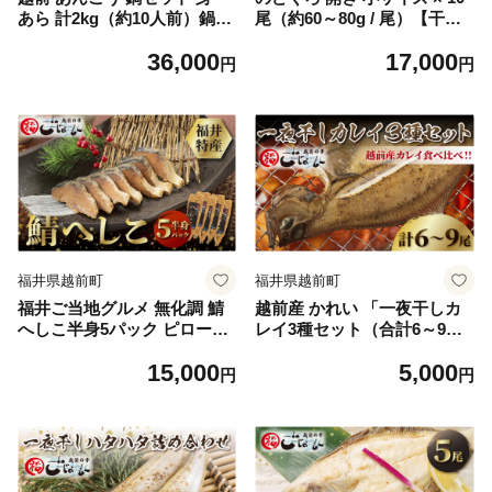
あら 計2kg（約10人前）鍋用
尾（約60～80g / 尾）【干物
和風だし付き【アンコウ 鍋
ひもの 無添加 のどぐろ ノド
36,000
17,000
海鮮 魚介 冷凍 小分け 簡単調
グロ あかむつ アカムツ 冷凍
円
円
理】 [e04-c003]
贈答 化粧箱入】 [e04-a015]
福井県越前町
福井県越前町
福井ご当地グルメ 無化調 鯖
越前産 かれい 「一夜干しカ
へしこ半身5パック ピロール
レイ3種セット（合計6～9
米ぬか使用 [e15-a069]
尾）」 [e15-a001]
15,000
5,000
円
円