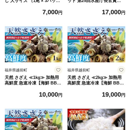
し 大サイズ （1尾 × 3パック
ット 第25回水産庁長官賞受
入り）1尾約170g【福井県産
賞【サーモン さわら 銀だら
7,000
17,000
赤カレイ 小分け 個包装 詰め
金目鯛】【冷凍 小分け 個包
円
円
合わせ 保存料・着色料 無添
装 お取り寄せ ギフト 贈答品
加】 [e04-a091]
詰め合わせ おかず 惣菜 冷凍
食品】 [e04-a065]
福井県越前町
福井県越前町
天然 さざえ ≪1kg≫ 加熱用
天然 さざえ ≪2kg≫ 加熱用
高鮮度 急速冷凍【海鮮 BBQ
高鮮度 急速冷凍【海鮮 BBQ
バーベキュー 栄螺 サザエ】
バーベキュー 栄螺 サザエ】
10,000
19,000
[e04-a056]
[e04-a057]
円
円