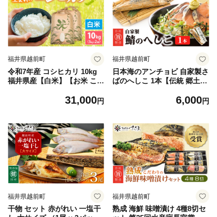
福井県越前町
福井県越前町
令和7年産 コシヒカリ 10kg
日本海のアンチョビ 自家製さ
福井県産【白米】【お米 こめ
ばのへしこ 1本【伝統 郷土料
米 コメ こしひかり 10キロ 精
理 発酵 海鮮 糠漬け 熟成 お
31,000
6,000
米 人気品種】 [e30-c014]
つまみ 酒の肴】 [e04-a001]
円
円
福井県越前町
福井県越前町
干物 セット 赤がれい 一塩干
熟成 海鮮 味噌漬け 4種8切セ