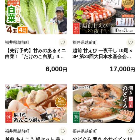
福井県越前町
福井県越前町
【先行予約】甘みのあるミニ
越前 甘えび 一夜干し 10尾 ×
白菜！「たけのこ白菜」4玉
3P 第23回大日本水産会会長
（1玉 約1kg）合計4kg以上
賞受賞【福井県 干物 ひもの
6,000
17,000
【2026年10月下旬より順次発
甘エビ 小分け 冷凍 詰め合わ
円
円
送予定】【産地直送 野菜 冷
せ ギフト】 [e04-a014]
蔵 ミニ白菜 生野菜 鍋もの野
菜 サラダ野菜 スープ 炒めも
のベジタブル ミニサイズはく
さい 調理しやすいヤサイ】
[e58-a004]
福井県越前町
福井県越前町
越前 あんこう 鍋セット 身・
のどぐろ 開き 小サイズ × 10