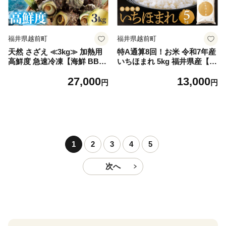
福井県越前町
福井県越前町
天然 さざえ ≪3kg≫ 加熱用
特A通算8回！お米 令和7年産
高鮮度 急速冷凍【海鮮 BBQ
いちほまれ 5kg 福井県産【米
バーベキュー 栄螺 サザエ】
コメ kome 5キロ 精米 白米】
27,000
13,000
[e04-b022]
[e27-a043]
円
円
1
2
3
4
5
次へ