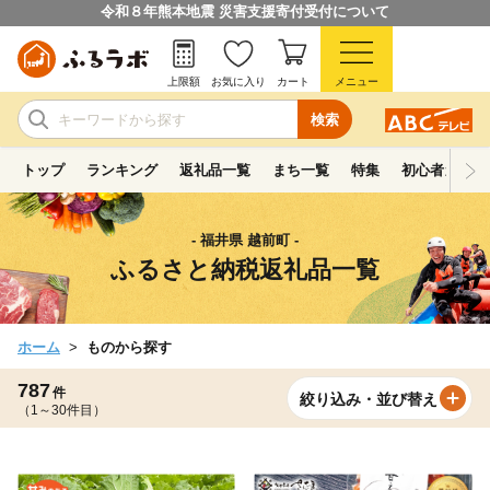
令和８年熊本地震 災害支援寄付受付について
上限額
お気に入り
カート
メニュー
検索
トップ
ランキング
返礼品一覧
まち一覧
特集
初心者ガイド
- 福井県 越前町 -
ふるさと納税返礼品一覧
ホーム
ものから探す
787
件
絞り込み・並び替え
（1～30件目）