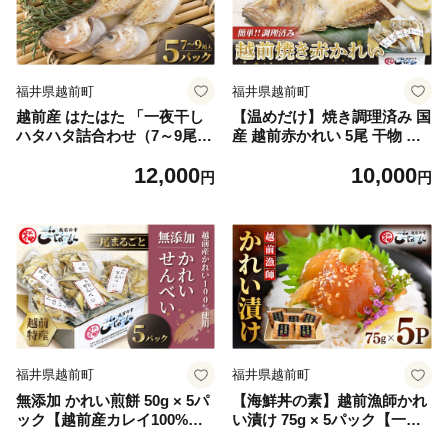
福井県越前町
福井県越前町
越前産 はたはた 「一夜干し
【温めだけ】焼き調理済み 国
ハタハタ詰合わせ（7～9尾入
産 越前赤かれい 5尾 干物 焼
り×5パック）」 [e15-a056]
きカレイ / 冷凍 カレイ 小分
12,000
10,000
け 総菜 焼魚 さかな 魚 【越
円
円
前海岸・美味直送シリーズ】
[e15-a006]
福井県越前町
福井県越前町
無添加 かれい煎餅 50g × 5パ
【海鮮丼の素】越前漁師かれ
ック【越前産カレイ100%使
い漬け 75g × 5パック【一品
用】 [e15-a007]
料理】 [e15-a009]