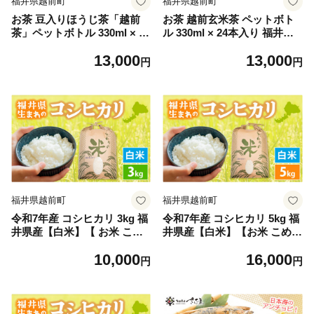
福井県越前町
福井県越前町
お茶 豆入りほうじ茶「越前
お茶 越前玄米茶 ペットボト
茶」ペットボトル 330ml × 24
ル 330ml × 24本入り 福井県
本入り 福井県特産【飲料】
産コシヒカリ使用【飲料】 [e
13,000
13,000
[e20-a008]
20-a009]
円
円
福井県越前町
福井県越前町
令和7年産 コシヒカリ 3kg 福
令和7年産 コシヒカリ 5kg 福
井県産【白米】【 お米 こめ
井県産【白米】【お米 こめ
米 コメ 精米 こしひかり 3キ
米 コメ 精米 こしひかり 5キ
10,000
16,000
ロ 人気品種】 [e30-a095]
ロ 人気品種】 [e30-a097]
円
円