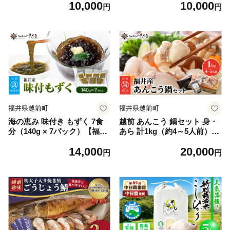
10,000
10,000
円
円
福井県越前町
福井県越前町
海の恵み 味付き もずく 7食
越前 あんこう 鍋セット 身・
分（140g × 7パック）【福井
あら 計1kg（約4～5人前）鍋
県産 冷凍 小分け】 [e04-a01
用和風だし付き【アンコウ 鍋
14,000
20,000
2]
海鮮 魚介 冷凍 小分け 簡単調
円
円
理】 [e04-a021]