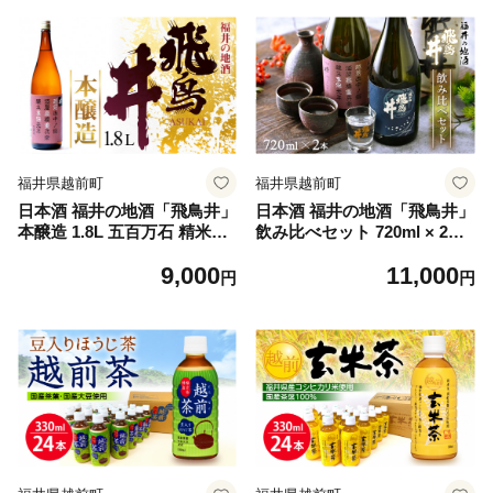
キロ 精米 福井県 越前町】 [e
10-b005]
福井県越前町
福井県越前町
日本酒 福井の地酒「飛鳥井」
日本酒 福井の地酒「飛鳥井」
本醸造 1.8L 五百万石 精米歩
飲み比べセット 720ml × 2本
合60%【日本酒】 [e19-a007]
五百万石【日本酒 純米酒 本
9,000
11,000
醸造酒】 [e19-a016]
円
円