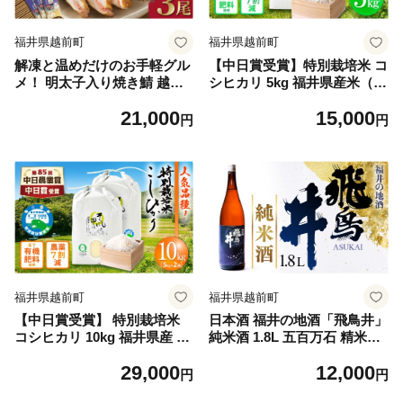
福井県越前町
福井県越前町
解凍と温めだけのお手軽グル
【中日賞受賞】特別栽培米 コ
メ！ 明太子入り焼き鯖 越前
シヒカリ 5kg 福井県産米（有
珍味「ごうじょうさば」 3尾
機肥料100% 農薬7割減）「そ
21,000
15,000
【骨抜き 魚介類 海鮮 めんた
よ風田んぼ」【人気品種 田ん
円
円
い 明太子 サバ ほねなし 手軽
ぼの天使 】 [e10-a019]
おかず 惣菜 冷凍食品 ギフト
贈答 送料無料 】 [e15-b001]
福井県越前町
福井県越前町
【中日賞受賞】 特別栽培米
日本酒 福井の地酒「飛鳥井」
コシヒカリ 10kg 福井県産 精
純米酒 1.8L 五百万石 精米歩
米（有機肥料100% 農薬7割
合65％【日本酒】 [e19-a015]
29,000
12,000
減）「そよ風田んぼ」【コシ
円
円
ヒカリ 米 コメ こしひかり 10