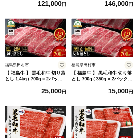
121,000
146,000
焼肉 お弁当 おかず 贈答 ギフ
焼肉 お弁当 おかず 贈答 ギフ
円
円
ト プレゼント 人気 ランキン
ト プレゼント 人気 ランキン
グ おすすめ グルメ イチオシ
グ おすすめ グルメ イチオシ
福島県 田村市 川合精肉店
福島県 田村市 川合精肉店
福島県田村市
福島県田村市
【 福島牛 】 黒毛和牛 切り落
【 福島牛 】 黒毛和牛 切り落
とし 1.4kg ( 700g × 2パック )
とし 700g ( 350g × 2パック )
冷凍 保存 肉 牛肉 焼肉 お弁
冷凍保存 肉 牛肉 焼肉 お弁当
25,000
15,000
当 おかず 贈答 ギフト プレゼ
おかず 旨味 贈答 ギフト プレ
円
円
ント 人気 ランキング おすす
ゼント 人気 ランキング おす
め グルメ イチオシ 福島県 田
すめ グルメ 福島 ふくしま 田
村市 川合精肉店
村 田村市 たむら 川合精肉店