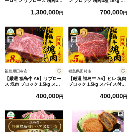
ーロイン リブロース 塊肉3種
ン ブロック 塊肉3種 15kg ス
詰合せ 合計28kg スパイス付
パイス付き ステーキ 塊肉 ブ
1,300,000
700,000
き ブロック肉 ステーキ BBQ
ロック肉 BBQ ローストビー
円
円
ローストビーフ チャンピオン
フ 高級 和牛 牛肉 焼肉 冷凍
スパイス 高級肉 冷凍 保存 肉
福島県 田村市 川合精肉店
牛肉 焼肉 贈答 ギフト プレゼ
ント 人気 ランキング おすす
め グルメ イチオシ 福島県 福
島 ふくしま 田村 田村市 たむ
ら 川合精肉店
福島県田村市
福島県田村市
【厳選 福島牛 A5】リブロー
【厳選 福島牛 A5】ヒレ 塊肉
ス 塊肉 ブロック 1.5kg スパ
ブロック 1.5kg スパイス付き
イス付き ステーキ すき焼き
ステーキ シャトーブリアン
400,000
400,000
霜降り 塊肉 BBQ ローストビ
赤身 高級肉 BBQ 高級 和牛
円
円
ーフ 高級 和牛 牛肉 冷凍 福
牛肉 冷凍 福島県 田村市 川合
島県 田村市 川合精肉店
精肉店