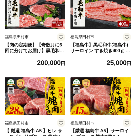
市 川合精肉店
福島県田村市
福島県田村市
【肉の定期便】【奇数月に6
【福島牛】黒毛和牛(福島牛)
回に分けてお届け】黒毛和牛
サーロイン すき焼き400ｇ 黒
福島牛 食べ比べ 定期便 6回
毛和牛 福島牛 サーロイン 冷
200,000
25,000
奇数月 定期便 パック 冷凍保
凍便 肉 焼肉 すき焼き ステー
円
円
存 肩ロース しゃぶしゃぶ用
キ しゃぶしゃぶ バーベキュ
サーロインステーキ 切り落と
ー BBQ パーティ ランキング
し バラ肉 もも肉 焼肉用 リブ
ギフト 贈答 プレゼント 熨斗
ロース 肉 牛肉 人気 ランキン
のし 牛 豚 鶏 羊 福島県 田村
グ おすすめ グルメ ギフト 福
市 川合精肉店
島 ふくしま 田村 田村市 たむ
ら 川合精肉店
福島県田村市
福島県田村市
【 厳選 福島牛 A5 】ヒレ サ
【厳選 福島牛 A5】サーロイ