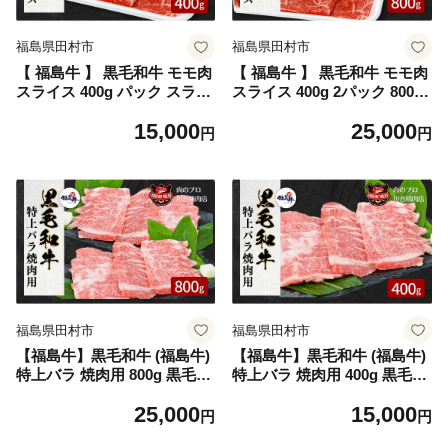
福島県田村市
福島県田村市
【 福島牛 】 黒毛和牛 モモ肉
【 福島牛 】 黒毛和牛 モモ肉
スライス 400g パック スライ
スライス 400g 2パック 800g
ス 冷凍保存 肉 牛肉 もも肉
パック スライス 小分け 冷凍
15,000
25,000
すき焼き ステーキ しゃぶし
保存 肉 牛肉 もも肉 すき焼き
円
円
ゃぶ バーベキュー BBQ 贈答
ステーキ しゃぶしゃぶ バー
ギフト プレゼント 人気 ラン
ベキュー BBQ 贈答 ギフト
キング おすすめ グルメ 福島
プレゼント 人気 ランキング
福島県 ふくしま 田村 田村市
おすすめ グルメ 福島 福島県
たむら 川合精肉店
ふくしま 田村 田村市 たむら
川合精肉店
福島県田村市
福島県田村市
【福島牛】黒毛和牛 (福島牛)
【福島牛】黒毛和牛 (福島牛)
特上バラ 焼肉用 800g 黒毛和
特上バラ 焼肉用 400g 黒毛和
牛 福島牛 特上 濃厚 肉 焼肉
牛 福島牛 特上 濃厚 肉 焼肉
25,000
15,000
すき焼き ステーキ しゃぶし
すき焼き ステーキ しゃぶし
円
円
ゃぶ バーベキュー BBQ パー
ゃぶ バーベキュー BBQ パー