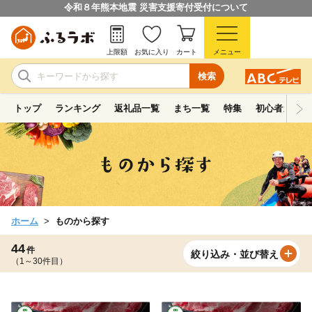
令和８年熊本地震 災害支援寄付受付について
上限額
お気に入り
カート
メニュー
検索
トップ
ランキング
返礼品一覧
まち一覧
特集
初心者ガイド
ホーム
ものから探す
44
件
絞り込み・並び替え
（1～30件目）