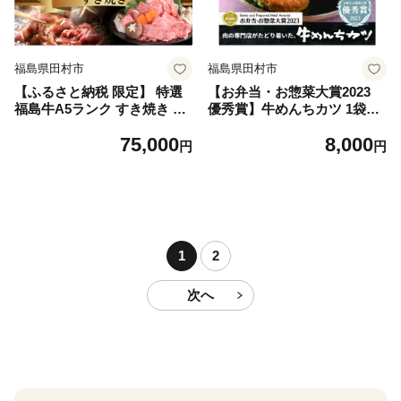
福島県田村市
福島県田村市
【ふるさと納税 限定】 特選
【お弁当・お惣菜大賞2023
福島牛A5ランク すき焼き ペ
優秀賞】牛めんちカツ 1袋
アお食事券 グルメ 福島県 田
（4個入） 牛肉100％ メンチ
75,000
8,000
村市 割烹加賀
メンチカツ 簡単調理 冷凍 揚
円
円
げるだけ 調理 時短 惣菜 弁当
おかず 田村市 福島県 川合精
肉店
1
2
次へ