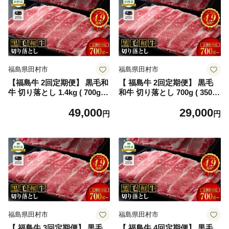
福島県田村市
福島県田村市
【福島牛 2回定期便】 黒毛和
【 福島牛 2回定期便】 黒毛
牛 切り落とし 1.4kg ( 700g ×
和牛 切り落とし 700g ( 350g
2パック ) 冷凍 保存 肉 牛肉
× 2パック ) 冷凍保存 肉 牛肉
49,000
29,000
焼肉 お弁当 おかず 贈答 ギフ
焼肉 お弁当 おかず 旨味 贈答
円
円
ト プレゼント 人気 ランキン
ギフト プレゼント 人気 ラン
グ おすすめ グルメ イチオシ
キング おすすめ グルメ 福島
福島県 田村市 川合精肉店
ふくしま 田村 田村市 たむら
川合精肉店
福島県田村市
福島県田村市
【 福島牛 3回定期便】 黒毛
【 福島牛 4回定期便】 黒毛