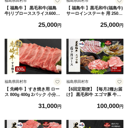
福島県田村市
福島県田村市
【 福島牛 】 黒毛和牛(福島
【 福島牛 】黒毛和牛(福島牛)
牛)リブローススライス600g
サーロインステーキ 用 250g
黒毛和牛 福島牛 リブロース
2枚 計500g 黒毛和牛 福島牛
25,000
25,000
冷凍 肉 焼肉 すき焼き ステー
サーロイン 肉 焼肉 すき焼き
円
円
キ しゃぶしゃぶ バーベキュ
ステーキ しゃぶしゃぶ バー
ー BBQ パーティ ランキング
ベキュー BBQ パーティ ギフ
ギフト 贈答 プレゼント 熨斗
ト 贈答 プレゼント 熨斗 のし
のし 牛 豚 鶏 羊 福島県 田村
牛 豚 鶏 羊 福島県 田村市 川
市 川合精肉店
合精肉店
福島県田村市
福島県田村市
【 先崎牛 】すき焼き用 ロー
【6回定期便】【毎月2種お届
ス 800g 400g 2パック 小分け
け】 黒毛和牛 エゴマ豚 牛肉
冷凍保存 肉 牛肉 肉 牛 ロー
豚肉 お肉 精肉 切り落とし 牛
31,000
100,000
ス スライス しゃぶしゃぶ す
バラ 豚バラ 豚ロース ハンバ
円
円
き焼き 高級 贈答 黒毛和牛 A
ーグ 冷凍餃子 冷凍 定期便 焼
4 A5 人気 ランキング おすす
肉 すき焼き しゃぶしゃぶ パ
め グルメ ギフト 福島県 田村
ック 小分け ギフト 贈答 プレ
市 東和食品
ゼント 熨斗 のし 福島県 田村