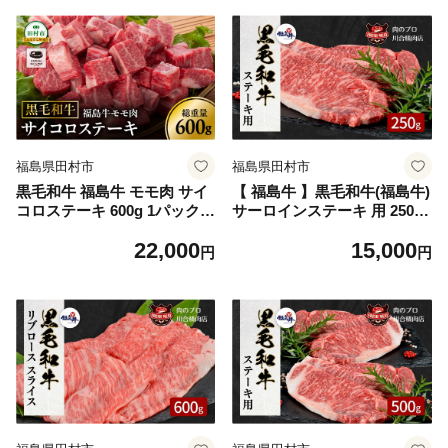
ティ ギフト 贈答 プレゼント
ティ ギフト 贈答 プレゼント
熨斗 のし 牛 豚 鶏 羊 福島県
熨斗 のし 牛 豚 鶏 羊 福島県
田村市 川合精肉店
田村市 川合精肉店
福島県田村市
福島県田村市
黒毛和牛 福島牛 モモ肉 サイ
【 福島牛 】黒毛和牛(福島牛)
コロステーキ 600g 1パック
サーロインステーキ 用 250g
赤身 霜降り 牛肉 牛肉 焼肉
1枚 黒毛和牛 福島牛 サーロ
22,000
15,000
ステーキ バーベキュー BBQ
イン 肉 焼肉 すき焼き ステー
円
円
ギフト 贈答 プレゼント 厳選
キ しゃぶしゃぶ バーベキュ
福島県 田村市 ふくしま 福島
ー BBQ パーティ ギフト 贈
川合精肉店
答 プレゼント 熨斗 のし 牛
豚 鶏 羊 福島県 田村市 川合
精肉店