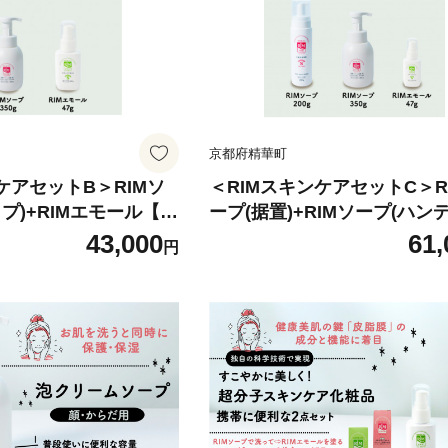
京都府精華町
ケアセットB＞RIMソ
＜RIMスキンケアセットC＞R
プ)+RIMエモール【1
ープ(据置)+RIMソープ(ハンデ
IMエモール【1564857】
43,000
61,
円