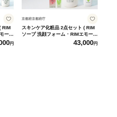
京都府京都府庁
RIM
スキンケア化粧品 2点セット ( RIM
エモール
ソープ 洗顔フォーム ･ RIMエモール
 グッ
保湿オイル セット スキンケア グッ
000
43,000
円
円
イビー
ズ 赤ちゃん 子供 子ども ベイビー
湿 肌
ベビー ベビー用品 子育て 保湿 肌
 せっ
スキンケア ボディソープ 石鹸 せっ
町)
けん 無香料 化粧品 京都 精華町 )