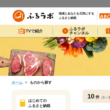
地域とあなたを元気にする
ふるさと納税
ふるラボ
TVで紹介
チャンネル
ホーム
ものから探す
10
件
（1～
はじめての
ふるさと納税