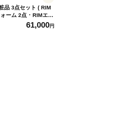
 3点セット ( RIM
ーム 2点 ･ RIMエモ
ル 1点 セット スキン
61,000
円
赤ちゃん 子供 子ども
ー ベビー用品 子育て
ンケア ボディソープ 石
オイル ボディオイル 京