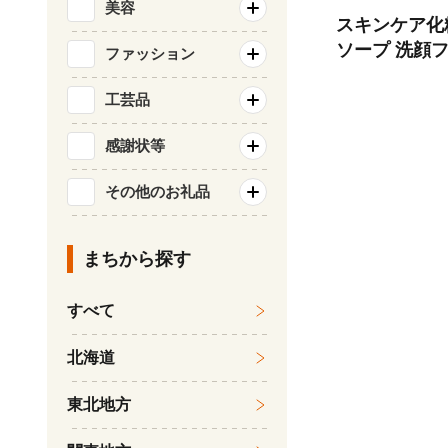
美容
スキンケア化粧品
ソープ 洗顔フォ
ファッション
ール 保湿オイ
ケア グッズ 
工芸品
ベイビー ベビ
感謝状等
保湿 肌 スキ
鹸 せっけん 
その他のお礼品
都 精華町 )
まちから探す
すべて
北海道
東北地方