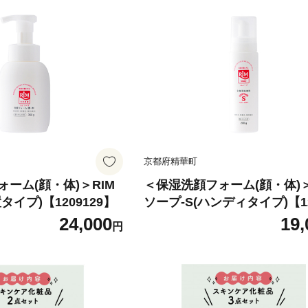
京都府精華町
ーム(顔・体)＞RIM
＜保湿洗顔フォーム(顔・体)＞
タイプ)【1209129】
ソープ-S(ハンディタイプ)【12
9】
24,000
19,
円