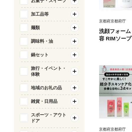
お菓子・スイーツ
加工品等
京都府京都府庁
麺類
洗顔フォーム 3
容 RIMソー
調味料・油
ん 子供 子ど
ビー用品 子育
鍋セット
ボディソープ 
化粧品 京都 
旅行・イベント・
体験
地域のお礼の品
雑貨・日用品
スポーツ・アウト
ドア
京都府京都府庁