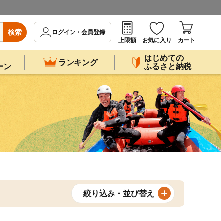
検索
ログイン・会員登録
上限額
お気に入り
カート
はじめての
ランキング
ーン
ふるさと納税
絞り込み・並び替え