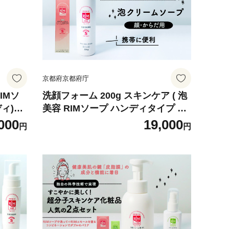
京都府京都府庁
IMソ
洗顔フォーム 200g スキンケア ( 泡
ィ)+R
美容 RIMソープ ハンディタイプ 赤
ちゃん 子供 子ども ベイビー ベビー
000
19,000
円
円
ベビー用品 子育て 保湿 肌 スキンケ
ア ボディソープ 石鹸 せっけん 無香
料 化粧品 京都 精華町