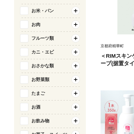
お米・パン
お肉
フルーツ類
京都府精華町
カニ・エビ
＜RIMスキン
ープ(据置タイ
おさかな類
564856】
お野菜類
たまご
お酒
お飲み物