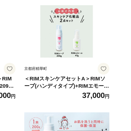
京都府精華町
RIM
＜RIMスキンケアセットA＞RIMソ
0923
ープ(ハンディタイプ)+RIMエモール
【1564855】
000
37,000
円
円