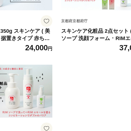
京都府京都府庁
50g スキンケア ( 美
スキンケア化粧品 2点セット ( 
プ 据置きタイプ 赤ちゃ
ソープ 洗顔フォーム ･ RIM
も ベイビー ベビー ベ
保湿オイル セット スキンケア
24,000
37,
円
て 保湿 肌 スキンケア
ズ 赤ちゃん 子供 子ども ベ
石鹸 せっけん 無香料
ベビー ベビー用品 子育て 保
精華町)
スキンケア ボディソープ 石鹸
けん 無香料 化粧品 京都 精華