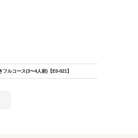
ルコース(3〜4人前)【E0-021】