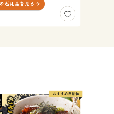
成る松浦市は、日本有数の漁獲量を誇る
やトラフグ、車エビなどの養殖業も盛ん
たりを利用して野菜、果物、お茶、お米
。
和牛の繁殖、酪農も行われている小さな
何でもそろうまさに「食のコンパクトシ
にこころとからだが満たされる あた