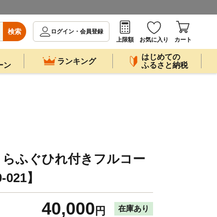
検索
ログイン・会員登録
上限額
お気に入り
カート
はじめての
ランキング
ーン
ふるさと納税
とらふぐひれ付きフルコー
-021】
40,000
在庫あり
円