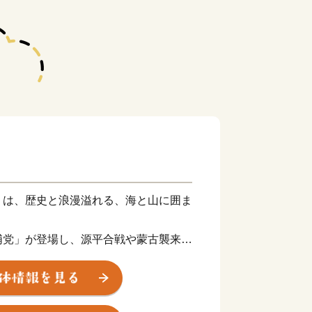
）は、歴史と浪漫溢れる、海と山に囲ま
浦党」が登場し、源平合戦や蒙古襲来に
襲来の歴史を語る水中文化遺産「鷹島神
ては、国内初となる国史跡に指定されて