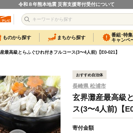
令和８年熊本地震 災害支援寄付受付について
番組･特集
ものから探す
まちから探す
キャンペ
産最高級とらふぐひれ付きフルコース(3〜4人前)【E0-021】
おすすめ自治体
長崎県 松浦市
玄界灘産最高級
ス(3〜4人前)【E0
寄付金額