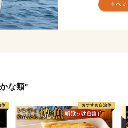
海を囲んで３つのまちから
アジ・サバのほかにマグロ
です。
山あいではその斜面の日あ
といった農産物も豊富です
また、養鶏、養豚、養卵、
まちで、海の幸、山の幸が
ティ」です。
潮がすうっと満ちていくよう
たかな出会いがあるまち。
さかな類"