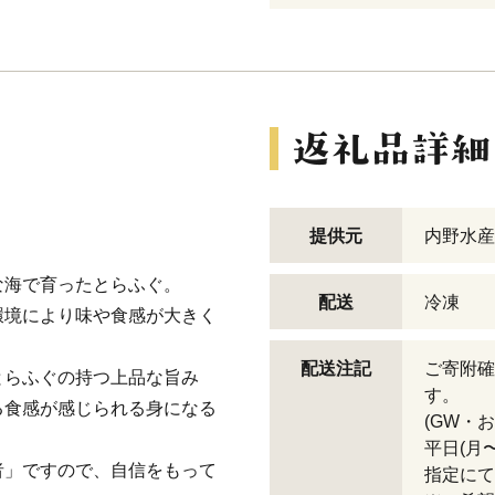
》
提供元
内野水産
な海で育ったとらふぐ。
配送
冷凍
環境により味や食感が大きく
配送注記
ご寄附確
とらふぐの持つ上品な旨み
す。
る食感が感じられる身になる
(GW・
。
平日(月
者」ですので、自信をもって
指定にて