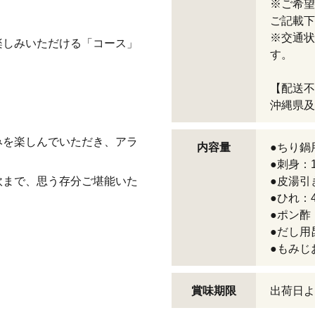
※ご希望
ご記載下
※交通状
楽しみいただける「コース」
す。
【配送不
沖縄県及
みを楽しんでいただき、アラ
内容量
●ちり鍋用
●刺身：1
炊まで、思う存分ご堪能いた
●皮湯引
●ひれ：
●ポン酢：
●だし用
●もみじ
賞味期限
出荷日よ
。