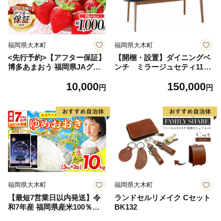
福岡県大木町
福岡県大木町
<先行予約>【アフター保証】
【開梱・設置】ダイニングベ
博多あまおう 福岡県JAグル
ンチ ミラージュセティ118c
ープのブランド あまおういち
m CH/AN-BK（ショコラ/ア
10,000
150,000
ご 1000g（約250g×4パッ
ネルカブラック） AL288
円
円
ク）JA福岡大城【2027年2月
から順次発送】AG010
福岡県大木町
福岡県大木町
【最短7営業日以内発送】令
ランドセルリメイク Cセット
和7年産 福岡県産米100％使
BK132
用！大木町 ゆめおおき 10kg