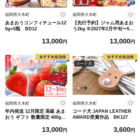
福岡県大木町
福岡県大木町
あまおうコンフィチュール12
【先行予約】ジャム用あまお
0g×5瓶 BD12
う2kg ※2027年2月中旬〜5月
10日頃にかけて順次出荷予定
13,000
13,000
BD07
円
円
福岡県大木町
福岡県大木町
年内発送 12月限定 高級 あま
コード犬 JAPAN LEATHER
おう ギフト 数量限定 400g以
AWARD受賞作品 BK127
上（約12粒〜16粒程度）【20
13,000
3,600
26年12月出荷予定】 福岡県
円
円
大木町 BD06