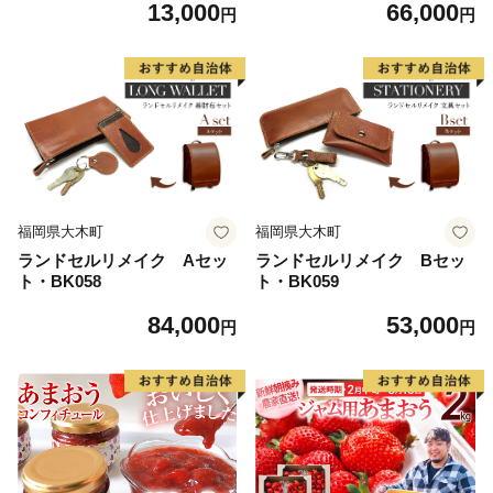
13,000
66,000
※北海道・沖縄・離島は配送
円
円
不可 CY006
福岡県大木町
福岡県大木町
ランドセルリメイク Aセッ
ランドセルリメイク Bセッ
ト・BK058
ト・BK059
84,000
53,000
円
円