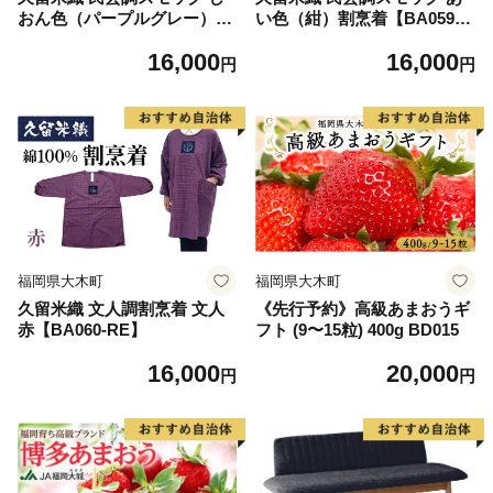
おん色（パープルグレー）割
い色（紺）割烹着【BA059-N
烹着【BA059-PU】
A】
16,000
16,000
円
円
福岡県大木町
福岡県大木町
久留米織 文人調割烹着 文人
《先行予約》高級あまおうギ
赤【BA060-RE】
フト (9〜15粒) 400g BD015
16,000
20,000
円
円