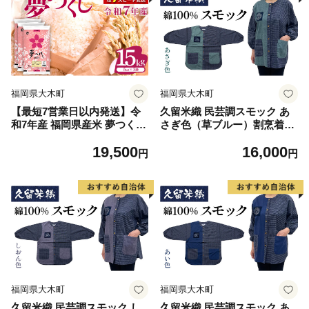
福岡県大木町
福岡県大木町
【最短7営業日以内発送】令
久留米織 民芸調スモック あ
和7年産 福岡県産米 夢つくし
さぎ色（草ブルー）割烹着
15kg 精米 ※北海道・沖縄・
【BA059-GR】
19,500
16,000
離島は配送不可
円
円
福岡県大木町
福岡県大木町
久留米織 民芸調スモック し
久留米織 民芸調スモック あ