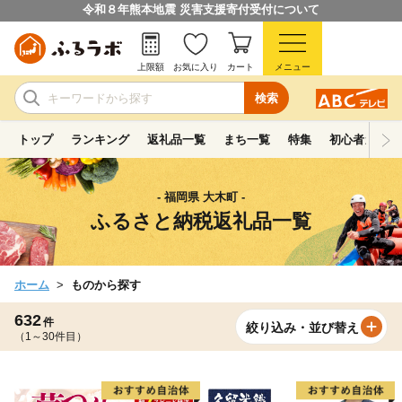
令和８年熊本地震 災害支援寄付受付について
上限額
お気に入り
カート
メニュー
検索
トップ
ランキング
返礼品一覧
まち一覧
特集
初心者ガイド
- 福岡県 大木町 -
ふるさと納税返礼品一覧
ホーム
ものから探す
632
件
絞り込み・並び替え
（1～30件目）