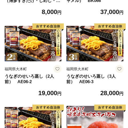
（博多すぎたけ・しめじ・え
ャメル） BK066
のき・エリンギ） AU07
8,000
37,000
円
円
福岡県大木町
福岡県大木町
うなぎのせいろ蒸し（2人
うなぎのせいろ蒸し（3人
前） AE06-2
前） AE06-3
19,000
28,000
円
円