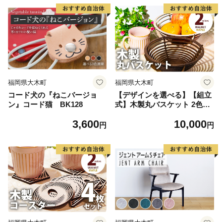
福岡県大木町
福岡県大木町
コード犬の『ねこバージョ
【デザインを選べる】【組立
ン』コード猫 BK128
式】木製丸バスケット 2色か
ら メープル ウォールナット
3,600
10,000
【※ご希望のお品を備考欄に
円
円
記入必須】 CK001_002