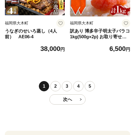
福岡県大木町
福岡県大木町
うなぎのせいろ蒸し（4人
訳あり 博多辛子明太子バラコ
前） AE06-4
1kg(500g×2p) お取り寄せグ
ルメ MEAT PLUS CP050
38,000
6,500
円
円
1
2
3
4
5
次へ