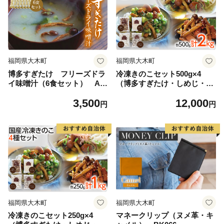
福岡県大木町
福岡県大木町
博多すぎたけ フリーズドラ
冷凍きのこセット500g×4
イ味噌汁（6食セット） AU
（博多すぎたけ・しめじ・え
05
のき・エリンギ） AU03
3,500
12,000
円
円
福岡県大木町
福岡県大木町
冷凍きのこセット250g×4
マネークリップ（ヌメ革・キ