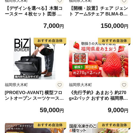
福岡県大木町
福岡県大木町
【デザインを選べる】木製コ
【開梱・設置】チェア ジェン
ースター ４枚セット 図形 メ
ト アームSチェア BLMA-BK
ープル ウォールナット【※ご
ブラック/マーブルブラック A
7,000
150,000
希望のお品を備考欄に記入必
L375BLMA-BK
円
円
須】 CK009_012
福岡県大木町
福岡県大木町
[PROEVO-AVANT] 横型フロ
《先行予約》あまおう 約270
ントオープン スーツケース
g×2パック おすすめ 福岡県
機内持ち込み対応 S（エンボ
大木町 BO003 【2026年12月
59,000
9,000
ス/ガンメタリック） [10022
下旬〜2027年4月末頃にかけ
円
円
A] AY124
て順次出荷予定】いちご フル
ーツ 苺