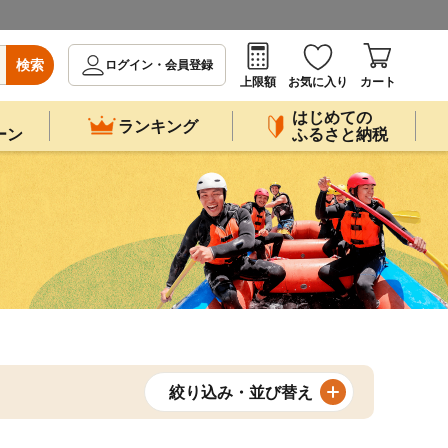
検索
ログイン・会員登録
上限額
お気に入り
カート
はじめての
ランキング
ーン
ふるさと納税
絞り込み・並び替え