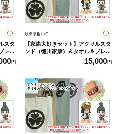
岐阜県垂井町
ルスタ
【家康大好きセット】アクリルスタ
ブレス
ンド（徳川家康）＆タオル＆ブレス
ット｜
レット（ブラウン）の３点セット｜
000
15,000
円
円
ド タ
戦国武将 家康 アクリルスタンド タ
ルキャ
オル ブレスレット オリジナルキャ
る家康
ラクター 大河ドラマ どうする家康
プレゼ
歴史 戦国時代 ファッション プレゼ
ント ギフト