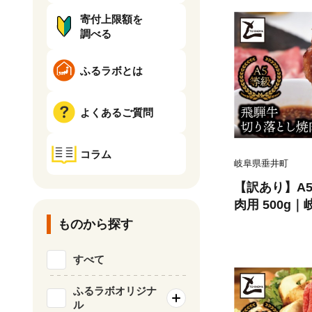
寄付上限額を
調べる
ふるラボとは
よくあるご質問
コラム
岐阜県垂井町
【訳あり】A5
肉用 500g
ブランド牛 霜
ものから探す
高級肉 おすす
すべて
ふるラボオリジナ
ル