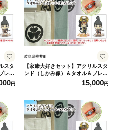
プレゼ
歴史 戦国時代 ファッション プレゼ
ント ギフト
岐阜県垂井町
ルスタ
【家康大好きセット】アクリルスタ
ブレス
ンド（しかみ像）＆タオル＆ブレス
ット｜
レット（パープル）の３点セット｜
000
15,000
円
円
ド タ
戦国武将 家康 アクリルスタンド タ
ルキャ
オル ブレスレット オリジナルキャ
る家康
ラクター 大河ドラマ どうする家康
プレゼ
歴史 戦国時代 ファッション プレゼ
ント ギフト