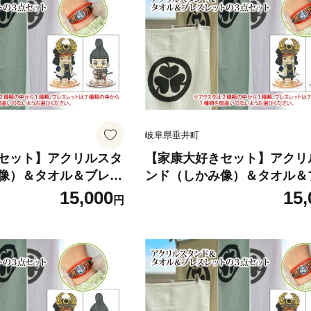
 ファッション プレゼ
歴史 戦国時代 ファッション 
ント ギフト
岐阜県垂井町
セット】アクリルスタ
【家康大好きセット】アクリ
像）＆タオル＆ブレス
ンド（しかみ像）＆タオル＆
ド）の３点セット｜戦
レット（イエロー）の３点セ
15,000
15,
円
アクリルスタンド タオ
戦国武将 家康 アクリルスタン
ット オリジナルキャラ
オル ブレスレット オリジナ
ラマ どうする家康 歴
ラクター 大河ドラマ どうす
ファッション プレゼン
歴史 戦国時代 ファッション 
ント ギフト