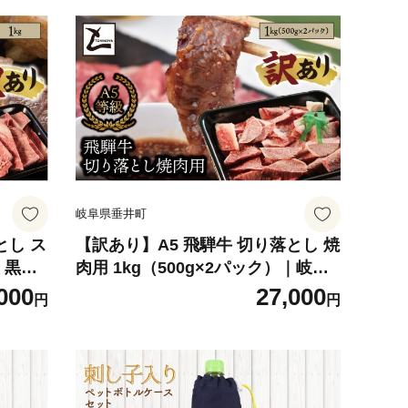
岐阜県垂井町
とし ス
【訳あり】A5 飛騨牛 切り落とし 焼
 黒毛
肉用 1kg（500g×2パック）｜岐阜
い 冷凍
県産 国産 黒毛和牛 ブランド牛 霜降
000
27,000
円
円
トキノ屋
り 不揃い 冷凍 贅沢 高級肉 おすす
め 人気 トキノ屋食品