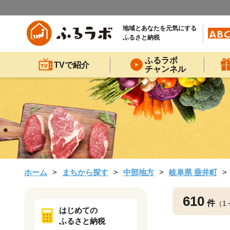
地域とあなたを元気にする
ふるさと納税
ふるラボ
TVで紹介
チャンネル
ホーム
まちから探す
中部地方
岐阜県 垂井町
610
件
（1
はじめての
ふるさと納税