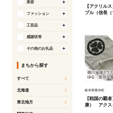
美容
【アクリルス
プル（信長（
ファッション
豆本おまけ付
濃姫 アクリ
工芸品
キャラクター 
感謝状等
戦国時代 プ
その他のお礼品
まちから探す
すべて
北海道
岐阜県垂井町
【戦国の覇者
東北地方
康） アクス
セット｜戦国