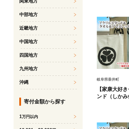
関東地方
タンド タオル オリジナルキャラ
ター 大河ドラ
中部地方
戦国時代 プ
近畿地方
中国地方
四国地方
九州地方
岐阜県垂井町
沖縄
【家康大好き
ンド（しかみ
寄付金額から探す
レット（ホワ
戦国武将 家康
1
万円以内
オル ブレス
ラクター 大