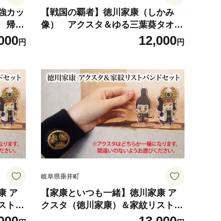
強カッ
【戦国の覇者】徳川家康（しかみ
 帰
像） アクスタ＆ゆる三葉葵タオル
 織田
セット｜戦国武将 家康 アクリルス
000
12,000
円
円
オリジ
タンド タオル オリジナルキャラク
わいい
ター 大河ドラマ どうする家康 歴史
フト
戦国時代 プレゼント ギフト
岐阜県垂井町
康 ア
【家康といつも一緒】徳川家康 ア
ストバ
クスタ（徳川家康）＆家紋リストバ
アクリ
ンドセット｜戦国武将 家康 アクリ