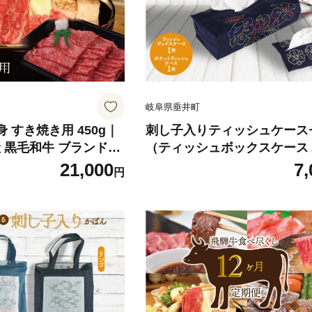
岐阜県垂井町
身 すき焼き用 450g｜
刺し子入りティッシュケース
 黒毛和牛 ブランド牛
（ティッシュボックスケース
 すき焼き しゃぶしゃ
ポケットティッシュケース１
21,000
7,
円
 プレゼント おすすめ