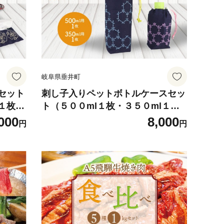
岐阜県垂井町
セット
刺し子入りペットボトルケースセッ
１枚・
ト（５００ml１枚・３５０ml１
枚）
枚）
000
8,000
円
円