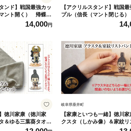
タンド】戦国最強カッ
【アクリルスタンド】戦国最
マント開く） 帰蝶）
プル（信長（マント閉じる）
｜戦国武将 織田信長
蝶） 豆本おまけ付｜戦国武将
14,000
14,
円
ルスタンド オリジナル
信長 濃姫 アクリルスタンド 
二頭身 かわいい 歴史
ナルキャラクター 二頭身 か
レゼント ギフト
歴史 戦国時代 プレゼント ギ
岐阜県垂井町
】徳川家康（徳川家
【家康といつも一緒】徳川家
タ＆ゆる三葉葵タオル
クスタ（しかみ像）＆家紋リ
武将 家康 アクリルス
ンドセット｜戦国武将 家康 