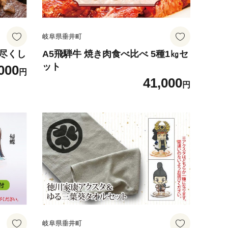
岐阜県垂井町
べ尽くし
A5飛騨牛 焼き肉食べ比べ 5種1㎏セ
ット
000
円
41,000
円
岐阜県垂井町