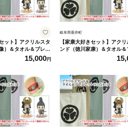
岐阜県垂井町
セット】アクリルスタ
【家康大好きセット】アクリ
像）＆タオル＆ブレス
ンド（徳川家康）＆タオル＆
ーン）の３点セット｜
レット（ホワイト）の３点セ
15,000
15,
円
 アクリルスタンド タ
戦国武将 家康 アクリルスタン
レット オリジナルキャ
オル ブレスレット オリジナ
河ドラマ どうする家康
ラクター 大河ドラマ どうす
 ファッション プレゼ
歴史 戦国時代 ファッション 
ント ギフト