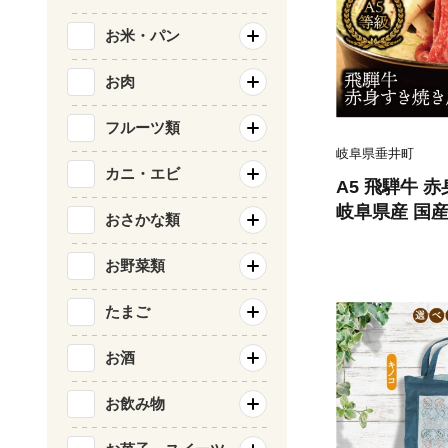
お米・パン
お肉
フルーツ類
岐阜県垂井町
カニ・エビ
A5 飛騨牛 赤
岐阜県産 国産
おさかな類
モモ肉 カタ肉
ぶ 霜降り 冷凍 贅沢 高級肉 お歳暮
お野菜類
お中元 ギフト
トキノ屋食品
たまご
お酒
お飲み物