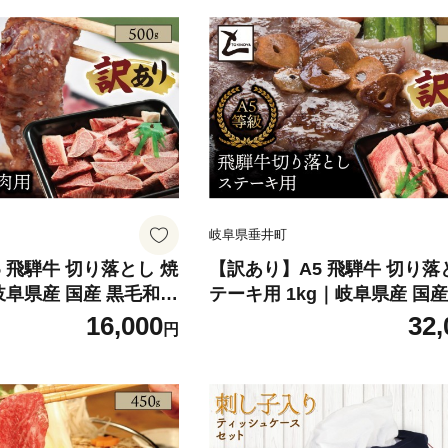
岐阜県垂井町
 飛騨牛 切り落とし 焼
【訳あり】A5 飛騨牛 切り落
｜岐阜県産 国産 黒毛和牛
テーキ用 1kg｜岐阜県産 国産
降り 不揃い 冷凍 贅沢
和牛 ブランド牛 霜降り 不揃
16,000
32,
円
め 人気 トキノ屋食品
贅沢 高級肉 おすすめ 人気 
食品