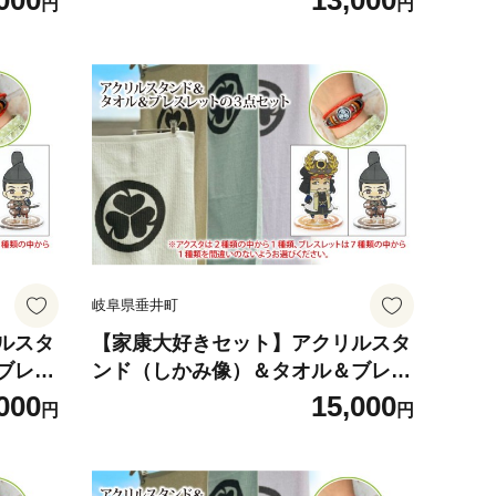
000
13,000
円
円
リジナ
ルスタンド リストバンド オリジナ
 プレ
ルキャラクター 歴史 戦国時代 プレ
ゼント ギフト
岐阜県垂井町
ルスタ
【家康大好きセット】アクリルスタ
ブレス
ンド（しかみ像）＆タオル＆ブレス
ット｜
レット（ブラック）の３点セット｜
000
15,000
円
円
ド タ
戦国武将 家康 アクリルスタンド タ
ルキャ
オル ブレスレット オリジナルキャ
る家康
ラクター 大河ドラマ どうする家康