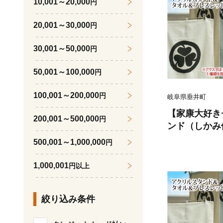
10,001～20,000
円
歴史 戦国時代
ント ギフト
20,001～30,000
円
30,001～50,000
円
50,001～100,000
円
100,001～200,000
円
岐阜県垂井町
【家康大好き
200,001～500,000
円
ンド（しかみ
レット（レッ
500,001～1,000,000
円
国武将 家康 
ル ブレスレ
1,000,001
円以上
クター 大河ド
史 戦国時代 
絞り込み条件
ト ギフト