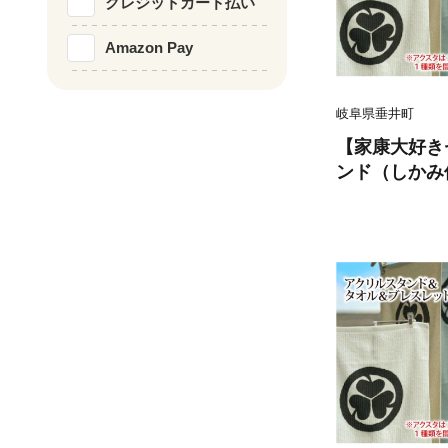
クレジットカード払い
Amazon Pay
岐阜県垂井町
【家康大好き
ンド（しかみ
レット（グリ
戦国武将 家康
オル ブレス
ラクター 大
歴史 戦国時代
ント ギフト