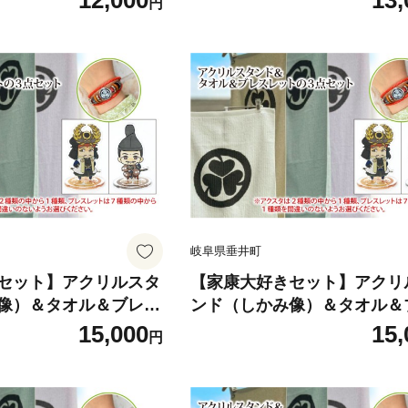
12,000
13,
円
ク
ルスタンド リストバンド オ
マ どうする家康 歴史
ルキャラクター 歴史 戦国時代
レゼント ギフト
ゼント ギフト
岐阜県垂井町
セット】アクリルスタ
【家康大好きセット】アクリ
像）＆タオル＆ブレス
ンド（しかみ像）＆タオル＆
イト）の３点セット｜
レット（ブラウン）の３点セ
15,000
15,
円
 アクリルスタンド タ
戦国武将 家康 アクリルスタン
レット オリジナルキャ
オル ブレスレット オリジナ
河ドラマ どうする家康
ラクター 大河ドラマ どうす