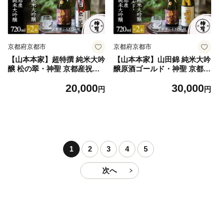
京都府京都市
京都府京都市
【山本本家】超特撰 純米大吟
【山本本家】山田錦 純米大吟
醸 松の翠・神聖 京都産祝純
醸原酒ゴールド・神聖 京都産
米大吟醸(720ml×2本)［ 京都
祝純米大吟醸(720ml×2本)［
20,000
30,000
京都市 伏見 日本酒 酒 お酒
京都 京都市 伏見 日本酒 酒
円
円
さけ sake 逸品 人気 おすすめ
お酒 さけ sake 逸品 人気 お
お取り寄せ ギフト プレゼン
すすめ お取り寄せ ギフト プ
ト 贈答 贈り物 お祝い 内祝い
レゼント 贈答 贈り物 お祝い
ご自宅用 ご家庭用 飲み比べ
内祝い ご自宅用 ご家庭用 飲
送料無料 ふるさと納税 ］
み比べ 送料無料 ふるさと納
税 ］
1
2
3
4
5
次へ