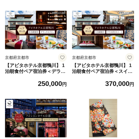
ホテル ペア 宿泊券 人気 おす
ホテル ペア 宿泊券 人気 おす
すめ ホテル 宿泊 旅行 観光
すめ ホテル 宿泊 旅行 観光
グルメ ふるさと納税 ］
グルメ ふるさと納税 ］
京都府京都市
京都府京都市
【アビタホテル京都鴨川】 1
【アビタホテル京都鴨川】 1
泊朝食付ペア宿泊券＜デラッ
泊朝食付ペア宿泊券＜スイー
クスツイン＞ ［ 京都 旅行 宿
ト＞ ［ 京都 旅行 宿泊 ホテ
250,000
370,000
泊 ホテル 旅館 人気 おすすめ
ル 旅館 人気 おすすめ 割引
円
円
割引 チケット クーポン 観光
チケット クーポン 観光 トラ
トラベル 宿 ］
ベル 宿 ］