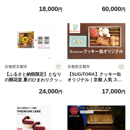
お詰合せ［ 京都 日本料理 雲
［ 京都 洋菓子 スイーツ 人気
18,000
60,000
月 ご飯のお供 銘品 人気 おす
おすすめ 数量限定 お菓子 デ
円
円
すめ 昆布 佃煮 ギフト プレゼ
ザート お取り寄せ 通販 送料
ント お土産 お取り寄せ 送料
無料 ふるさと納税 ］
無料 ふるさと納税 ］
京都府京都市
京都府京都市
【ふるさと納税限定】となり
【SUGiTORA】クッキー缶
の開花堂 夏のひまわりクッキ
オリジナル｜京都 人気 スイ
ー缶｜京都 クッキー缶 人気
ーツ ブランド 焼き菓子 かわ
24,000
17,000
［ 京都 村上隆 カイカイキキ
いい [ スギトラ クッキー缶
円
円
アーティスト 限定 クッキー
とらちゃんクッキー 可愛い
缶 クッキー トレーディング
おしゃれ グルメ おすすめ お
カード付 おしゃれ かわいい
菓子 洋菓子 ギフト プレゼン
アート 現代美術 人気 おすす
ト 贈答 お取り寄せ 通販 送料
め 通販 送料無料 ふるさと納
無料 ］
税 ］