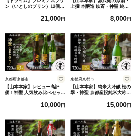
【トライム】プレミアムプリ
【山本本家】源兵衛の原酒・
ン（いとしのプリン）12個入
上撰 本醸造 鉄斉・神聖 純米
り［ 京都 スイーツ 5種類 お
吟醸(720ml×3本セット)［ 京
21,000
8,000
いしい こだわり 無添加 人気
都 京都市 伏見 日本酒 酒 お
円
円
おすすめ お取り寄せ 通販 送
酒 さけ sake 逸品 人気 おす
料無料 ふるさと納税 ］
すめ お取り寄せ ギフト プレ
ゼント 贈答 贈り物 お祝い 内
祝い ご自宅用 ご家庭用 飲み
比べ 送料無料 ふるさと納税
］
京都府京都市
京都府京都市
【山本本家】レビュー高評
【山本本家】純米大吟醸 松の
価！神聖 人気飲み比べセット
翠・神聖 京都産祝純米大吟醸
(720ml×3本)｜京都 日本酒 ブ
(720ml×2本)［ 京都 京都市
10,000
15,000
ランド 人気セット［1純米酒
伏見 日本酒 酒 お酒 さけ sak
円
円
2特別純米原酒(超辛口) 3純米
e 逸品 人気 おすすめ お取り
吟醸酒 人気 おすすめ お酒 ギ
寄せ ギフト プレゼント 贈答
フト プレゼント 贈答 お取り
贈り物 お祝い 内祝い ご自宅
寄せ 通販 送料無料 ふるさと
用 ご家庭用 飲み比べ 送料無
納税］
料 ふるさと納税 ］