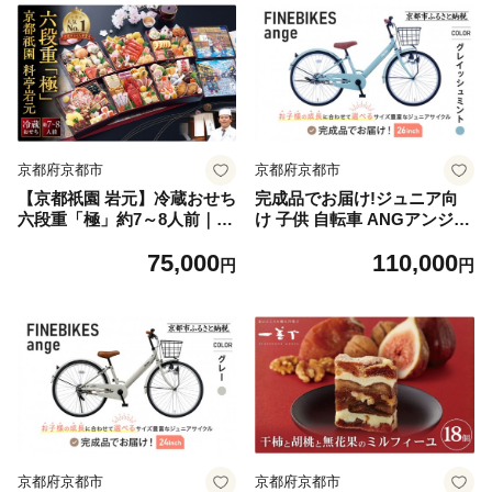
京都府京都市
京都府京都市
【京都祇園 岩元】冷蔵おせち
完成品でお届け!ジュニア向
六段重「極」約7～8人前｜本
け 子供 自転車 ANGアンジ
格 料亭おせち 毎年完売必至
ー・ジュニア ｜京都 中川商
75,000
110,000
人気［ 京都 祇園 老舗 料亭
会 自転車 人気 ANG22/ANG2
円
円
完売必至の大人気おせち おす
4/ANG26 ［子供 女の子 男の
すめ 六段重 7人 8人 2027 正
子 サカイサイクル シングル
月 お祝い おせち お節 京おせ
ギア キッズ ジュニア用 22イ
ち 京料理 グルメ お取り寄せ
ンチ 24インチ 26インチ LED
通販 送料無料 ふるさと納税
ブロックダイナモライト 人気
］
おすすめ 送料無料 ふるさと
納税 ］ANG22/ANG24/ANG2
6 【グレイッシュミント（G
M）×26インチ】
京都府京都市
京都府京都市