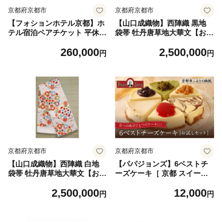
京都府京都市
京都府京都市
【フォションホテル京都】ホ
【山口成織物】西陣織 黒地
テル宿泊ペアチケット 平休日
袋帯 牡丹唐草地大華文【お仕
1泊朝食付《スーペリアツイ
立付き】
260,000
2,500,000
ン》［ 京都 フランス・パリ
円
円
発 美食ブランドが手がける
ホテル ペア 宿泊券 人気 おす
すめ ホテル 宿泊 旅行 観光
グルメ ふるさと納税 ］
京都府京都市
京都府京都市
【山口成織物】西陣織 白地
【パパジョンズ】6ベストチ
袋帯 牡丹唐草地大華文【お仕
ーズケーキ［ 京都 スイーツ
立付き】
チーズ ケーキ おいしい 人気
2,500,000
12,000
おすすめ お菓子 洋菓子 お取
円
円
り寄せ 通販 送料無料 ふるさ
と納税 ］