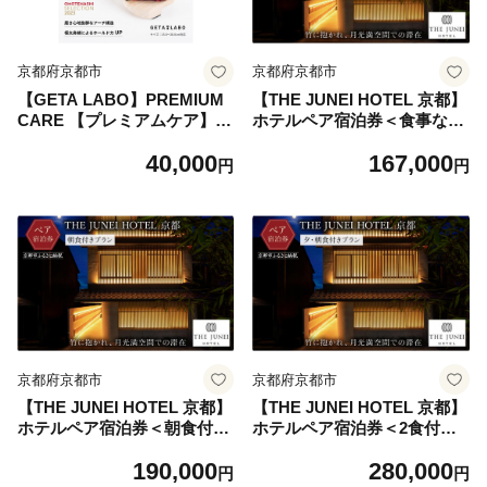
京都府京都市
京都府京都市
【GETA LABO】PREMIUM
【THE JUNEI HOTEL 京都】
CARE 【プレミアムケア】＜
ホテルペア宿泊券＜食事なし
Lサイズ＞
＞ ［ 京都 清水 屋上庭園 竹
40,000
167,000
のアート 肉割烹ふたご併設
円
円
ホテル ペア 宿泊券 人気 おす
すめ ホテル 宿泊 旅行 観光
グルメ ふるさと納税 ］
京都府京都市
京都府京都市
【THE JUNEI HOTEL 京都】
【THE JUNEI HOTEL 京都】
ホテルペア宿泊券＜朝食付き
ホテルペア宿泊券＜2食付き
＞ ［ 京都 清水 屋上庭園 竹
＞ ［ 京都 清水 屋上庭園 竹
190,000
280,000
のアート 肉割烹ふたご併設
のアート 肉割烹ふたご併設
円
円