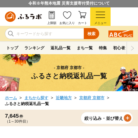
令和８年熊本地震 災害支援寄付受付について
上限額
お気に入り
カート
メニュー
検索
トップ
ランキング
返礼品一覧
まち一覧
特集
初心者ガイド
- 京都府 京都市 -
ふるさと納税返礼品一覧
ホーム
まちから探す
近畿地方
京都府 京都市
ふるさと納税返礼品一覧
7,645
件
絞り込み・並び替え
（1～30件目）