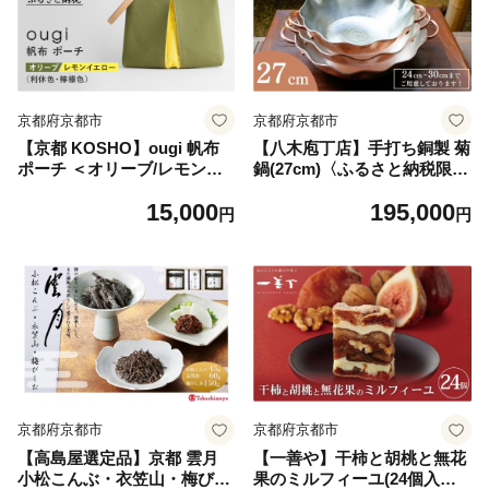
京都府京都市
京都府京都市
【京都 KOSHO】ougi 帆布
【八木庖丁店】手打ち銅製 菊
ポーチ ＜オリーブ/レモンイ
鍋(27cm)〈ふるさと納税限
エロー（利休色/檸檬色）＞［
定〉｜京都 キッチン用品 人
15,000
195,000
京都 帆布 バッグ ブランド ポ
気 鍋 [ 京都 キッチン用品 家
円
円
ーチ 小さめ 小物入れ おしゃ
庭用品 ブランド 人気 おすす
れ かわいい 人気 おすすめ ミ
め 食器 調理器具 お取り寄せ
ニバッグ コスメポーチ 鞄 か
通販 送料無料 ふるさと納税 ]
ばん バッグ お取り寄せ 通販
ギフト 送料無料 ふるさと納
税 ］
京都府京都市
京都府京都市
【高島屋選定品】京都 雲月
【一善や】干柿と胡桃と無花
小松こんぶ・衣笠山・梅びし
果のミルフィーユ(24個入り)