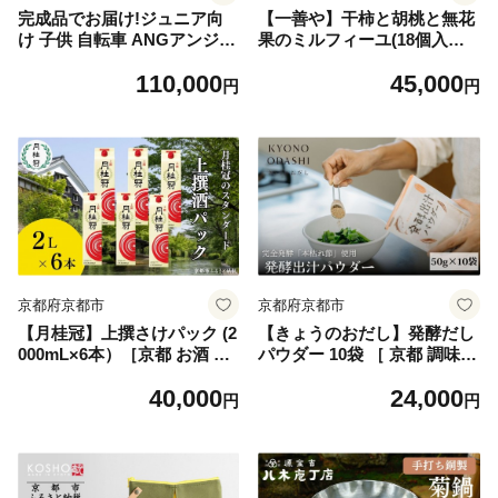
完成品でお届け!ジュニア向
【一善や】干柿と胡桃と無花
け 子供 自転車 ANGアンジ
果のミルフィーユ(18個入り)
ー・ジュニア ｜京都 中川商
［ 京都 洋菓子 スイーツ 人気
110,000
45,000
会 自転車 人気 ANG22/ANG2
おすすめ 数量限定 お菓子 デ
円
円
4/ANG26 ［子供 女の子 男の
ザート お取り寄せ 通販 送料
子 サカイサイクル シングル
無料 ふるさと納税 ］
ギア キッズ ジュニア用 子供
自転車 22インチ 24インチ 26
インチ LEDブロックダイナモ
ライト 人気 おすすめ 送料無
料 ふるさと納税 ］ANG22/A
NG24/ANG26 【グレー（G
R）×24インチ】
京都府京都市
京都府京都市
【月桂冠】上撰さけパック (2
【きょうのおだし】発酵だし
000mL×6本）［京都 お酒 清
パウダー 10袋 ［ 京都 調味料
酒 料理酒 げっけいかん 人気
無添加 出汁 味噌汁 鰹節 昆布
40,000
24,000
おすすめ 定番 贈答 ご自宅用
人気 おすすめ おいしい グル
円
円
お取り寄せ おいしい 通販 送
メ お取り寄せ 通販 送料無料
料無料 ふるさと納税］
ふるさと納税 ］