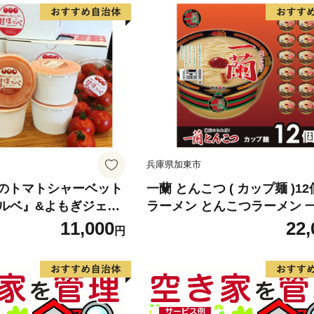
兵庫県加東市
ogiのトマトシャーベット
一蘭 とんこつ ( カップ麺 )12
ルベ』&よもぎジェラ
ラーメン とんこつラーメン 
もぎ』各3個セット [野
ーメン 博多ラーメン カップ
11,000
22,
円
め合わせ] お菓子 冷凍
ン 時短 即席めん 麺増量 防
蓄 保存食 非常食 箱 ケー