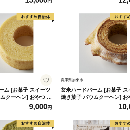
15,000
12,
円
 備蓄 保存食 非常食 箱
ミニサイズ ３種類セット
類 カップラーメン お昼
腹 手軽 便利 醤油スー
兵庫県加東市
ム [お菓子 スイーツ
玄米ハードバーム [お菓子 ス
ムクーヘン] おやつ な
焼き菓子 バウムクーヘン] お
り感 お茶菓子 ティー
茶菓子 発酵バターの風味 サ
9,000
10,
円
もっちり