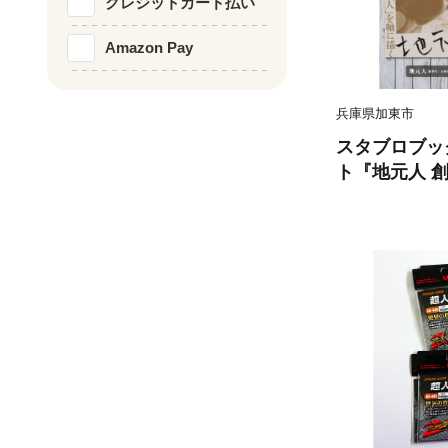
クレジットカード払い
Amazon Pay
兵庫県加東市
スタブロブッ
ト『地元人 
『ローカルク
ル誌 ローカ
本 創刊号 ]