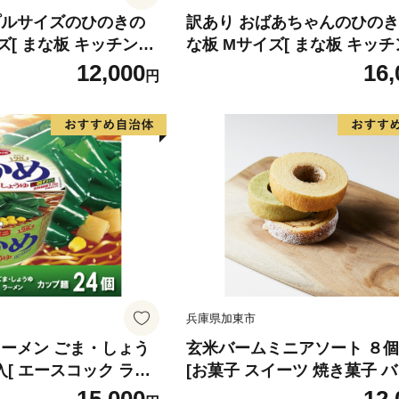
プルサイズのひのきの
訳あり おばあちゃんのひの
ズ[ まな板 キッチン用
な板 Mサイズ[ まな板 キッ
日本製 国産 天然木 ] 雑貨 日
12,000
16,
円
 手作り 日本産 桧 ギ
材 有効活用 手作り 日本産 桧
め
ト おすすめ
兵庫県加東市
ラーメン ごま・しょう
玄米バームミニアソート ８
個入[ エースコック ラー
[お菓子 スイーツ 焼き菓子 
ント カップ麺 即席め
ーヘン 詰め合わせ セット] おやつ