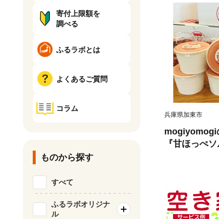
寄付上限額を
調べる
ふるラボとは
よくあるご質問
コラム
兵庫県加東市
mogiyom
『甘ほっぺソ
ート『チョコ
ものから探す
菜 アイス 詰
すべて
ふるラボオリジナ
ル