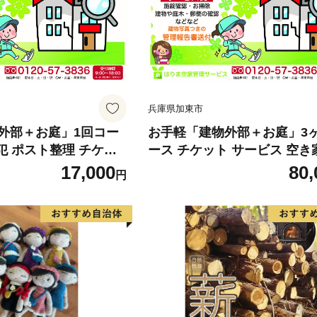
兵庫県加東市
外部＋お庭」1回コー
お手軽「建物外部＋お庭」3
防犯 ポスト整理 チケッ
ース チケット サービス 空き
空き家 留守宅 持ち家
宅 持ち家 管理 劣化 資産価値
17,000
80,
円
産価値 定期的 巡回 庭
的 巡回 ポスト 庭木 近隣