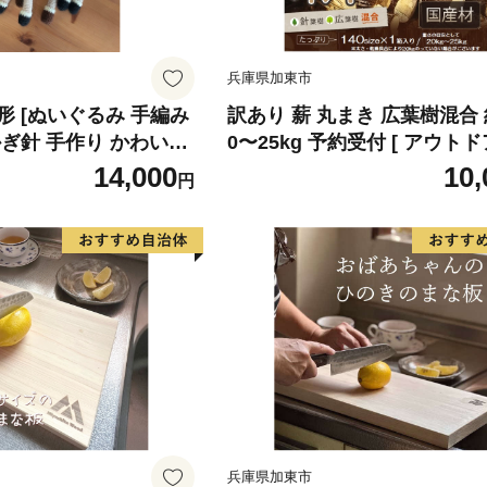
兵庫県加東市
 [ぬいぐるみ 手編み
訳あり 薪 丸まき 広葉樹混合 
ぎ針 手作り かわいい]
0〜25kg 予約受付 [ アウトド
ャンプ バーベキュー BBQ 
14,000
10,
円
ブ ] 焚火 雑貨 日用品 森林資
活用 手作り 針葉樹 自然乾燥
兵庫県加東市