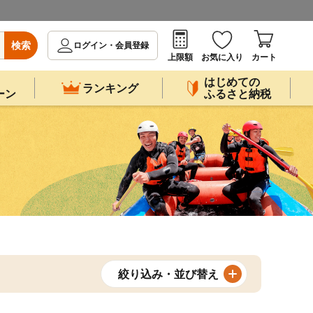
検索
ログイン・会員登録
上限額
お気に入り
カート
はじめての
ランキング
ーン
ふるさと納税
絞り込み・並び替え