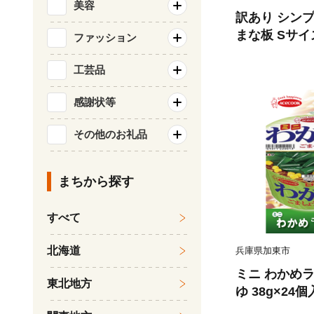
美容
訳あり シン
まな板 Sサイ
ファッション
品 日本製 国産 天然木 ] 雑貨 日用品
端材 有効活用
工芸品
フト おすす
感謝状等
その他のお礼品
まちから探す
すべて
北海道
兵庫県加東市
ミニ わかめ
東北地方
ゆ 38g×24
メン インスタ