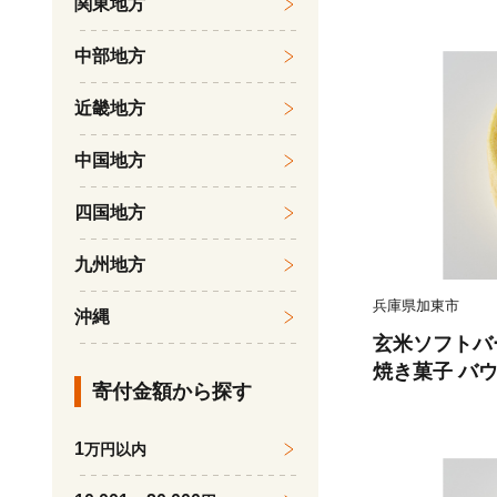
関東地方
ん 時短 防災
ケース ] 麺
中部地方
ご飯 夜食 小
プ
近畿地方
中国地方
四国地方
九州地方
兵庫県加東市
沖縄
玄米ソフトバー
焼き菓子 バウ
寄付金額から探す
めらか しっと
タイム
1
万円以内