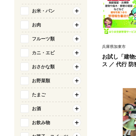
お米・パン
お肉
フルーツ類
兵庫県加東市
カニ・エビ
お試し「建物
ス ／ 代行 
おさかな類
ト サービス 
管理 劣化 資
お野菜類
木 近隣
たまご
お酒
お飲み物