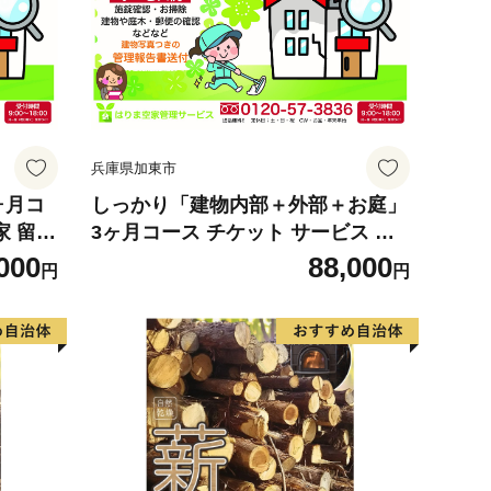
兵庫県加東市
ヶ月コ
しっかり「建物内部＋外部＋お庭」
家 留守
3ヶ月コース チケット サービス 空
 定期
き家 留守宅 持ち家 管理 劣化 資産
000
88,000
円
円
価値 定期的 巡回 ポスト 庭木 近隣
通風換気 清掃