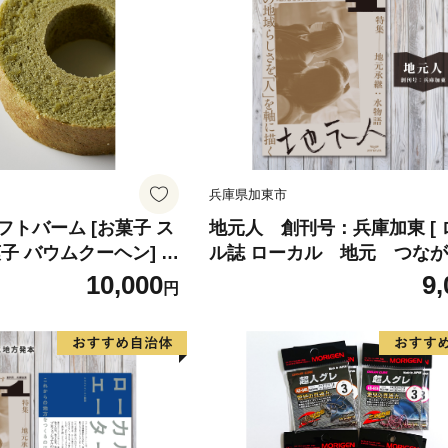
兵庫県加東市
トバーム [お菓子 ス
地元人 創刊号：兵庫加東 [ ローカ
子 バウムクーヘン] お
ル誌 ローカル 地元 つな
香り ふわふわ 軽やか
本 創刊号 ]
10,000
9,
円
お茶菓子 ティータイム