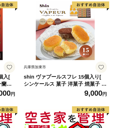
兵庫県加東市
個入[
shin ヴァプールスフレ 15個入り[
一蘭ラ
シンケールス 菓子 洋菓子 焼菓子 ギ
ラーメ
フト プレゼント 贈り物 詰め合せ 食
000
9,000
円
円
災 備
べ比べ ]
ス ]