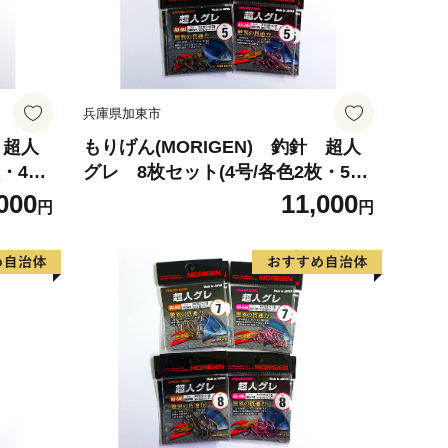
兵庫県加東市
 超人
もりげん(MORIGEN) 釣針 超人
・4号/
グレ 8枚セット(4号/各色2枚・5号/
海釣
各色2枚) ［ 釣り 釣り針 海釣
000
11,000
円
円
り］