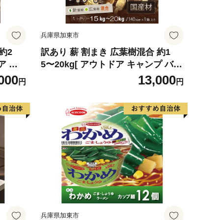
兵庫県加東市
約2
訳あり 薪 割まき 広葉樹混合 約1
ア キ
5〜20kg[ アウトドア キャンプ バー
薪ストー
ベキュー BBQ 薪ストーブ ] 焚火 雑
000
13,000
円
円
源 有効
貨 日用品 森林資源 有効活用 手作り
針葉樹 自然乾燥
兵庫県加東市