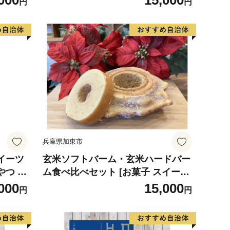
000
15,000
円
円
ミニサイズ ３種類セット
兵庫県加東市
イーツ
玄米ソフトバーム・玄米ハードバー
やつ お
ム食べ比べセット [お菓子 スイーツ
クサク
焼き菓子 バウムクーヘン] おやつ な
000
15,000
円
円
めらか しっとり 発酵バターの風味
サクサク もっちり