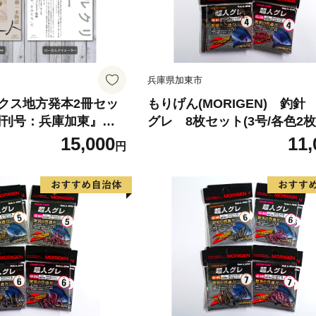
兵庫県加東市
クス地方発本2冊セッ
もりげん(MORIGEN) 釣針
創刊号：兵庫加東』
グレ 8枚セット(3号/各色2枚
リエーター』[ ローカ
各色2枚) ［ 釣り 釣り針 
15,000
11,
円
ル 地元 つながり
り］