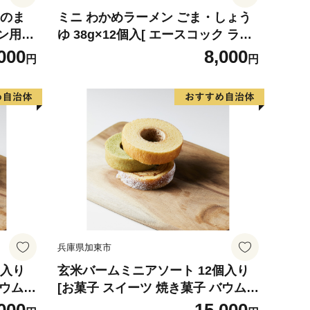
きのま
ミニ わかめラーメン ごま・しょう
チン用品
ゆ 38g×12個入[ エースコック ラー
用品 端
メン インスタント カップ麺 即席め
000
8,000
円
円
 ギフ
ん 時短 防災 備蓄 保存食 非常食 箱
ケース ] 麺類 カップラーメン お昼
ご飯 夜食 小腹 手軽 便利 醤油スー
プ
兵庫県加東市
個入り
玄米バームミニアソート 12個入り
バウムク
[お菓子 スイーツ 焼き菓子 バウムク
ーヘン 詰め合わせ セット] おやつ