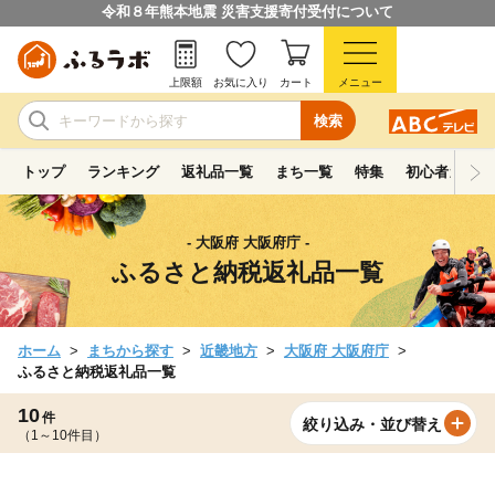
令和８年熊本地震 災害支援寄付受付について
上限額
お気に入り
カート
メニュー
検索
トップ
ランキング
返礼品一覧
まち一覧
特集
初心者ガイド
- 大阪府 大阪府庁 -
ふるさと納税返礼品一覧
ホーム
まちから探す
近畿地方
大阪府 大阪府庁
ふるさと納税返礼品一覧
10
件
絞り込み・並び替え
（1～10件目）