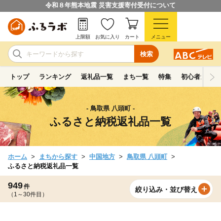
令和８年熊本地震 災害支援寄付受付について
上限額
お気に入り
カート
メニュー
検索
トップ
ランキング
返礼品一覧
まち一覧
特集
初心者ガイド
- 鳥取県 八頭町 -
ふるさと納税返礼品一覧
ホーム
まちから探す
中国地方
鳥取県 八頭町
ふるさと納税返礼品一覧
949
件
絞り込み・並び替え
（1～30件目）