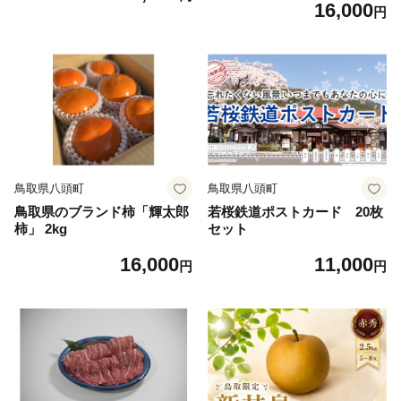
16,000
物 オリジナルブランド 新品
円
種 赤梨 梨 シャキシャキ 新甘
泉】 ＜Y1079＞
鳥取県八頭町
鳥取県八頭町
鳥取県のブランド柿「輝太郎
若桜鉄道ポストカード 20枚
柿」 2kg
セット
16,000
11,000
円
円