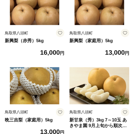
鳥取県八頭町
鳥取県八頭町
新興梨（赤秀）5kg
新興梨（家庭用）5kg
16,000
13,000
円
円
鳥取県八頭町
鳥取県八頭町
晩三吉梨（家庭用）5kg
新甘泉（秀）3kg 7～10玉 あ
きやま園 9月上旬から順次発
13,000
送【もぎたて 旬 フルーツ 果
円