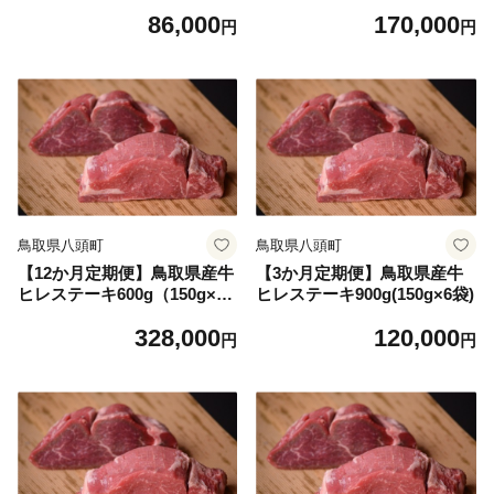
袋）
袋）
86,000
170,000
円
円
鳥取県八頭町
鳥取県八頭町
【12か月定期便】鳥取県産牛
【3か月定期便】鳥取県産牛
ヒレステーキ600g（150g×4
ヒレステーキ900g(150g×6袋)
袋）
328,000
120,000
円
円