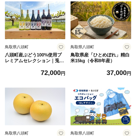
鳥取県八頭町
鳥取県八頭町
八頭町産ぶどう100%使用プ
鳥取県産「ひとめぼれ」精白
レミアムセレクション｜兎ッ
米15kg（令和8年産）
兎ワイン6本セット
72,000
37,000
円
円
鳥取県八頭町
鳥取県八頭町