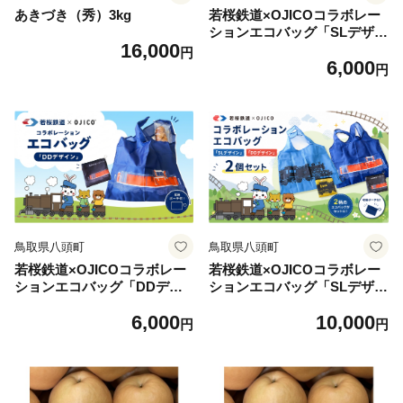
あきづき（秀）3kg
若桜鉄道×OJICOコラボレー
ションエコバッグ「SLデザイ
16,000
ン」
円
6,000
円
鳥取県八頭町
鳥取県八頭町
若桜鉄道×OJICOコラボレー
若桜鉄道×OJICOコラボレー
ションエコバッグ「DDデザ
ションエコバッグ「SLデザイ
イン」
ン」「DDデザイン」2個セッ
6,000
10,000
ト
円
円