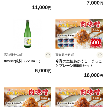
7,000
円
11,000
円
高知県土佐町
高知県土佐町
ttm882銀杯（720ｍｌ）
今宵の土佐あかうし まっこ
とプレーン味6個セット
6,000
円
16,000
円