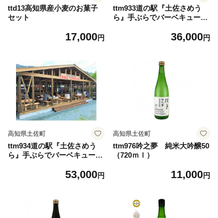
ttd13高知県産小麦のお菓子
ttm933道の駅『土佐さめう
セット
ら』手ぶらでバーベキューご
利用券（２名様）
17,000
36,000
円
円
高知県土佐町
高知県土佐町
ttm934道の駅『土佐さめう
ttm976吟之夢 純米大吟醸50
ら』手ぶらでバーベキューご
（720ｍｌ）
利用券（３名様）
53,000
11,000
円
円