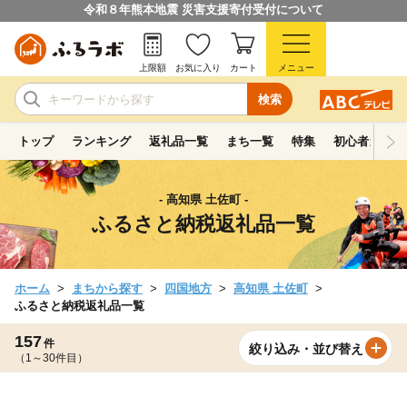
令和８年熊本地震 災害支援寄付受付について
上限額
お気に入り
カート
メニュー
検索
トップ
ランキング
返礼品一覧
まち一覧
特集
初心者ガイド
- 高知県 土佐町 -
ふるさと納税返礼品一覧
ホーム
まちから探す
四国地方
高知県 土佐町
ふるさと納税返礼品一覧
157
件
絞り込み・並び替え
（1～30件目）