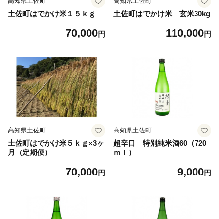
高知県土佐町
高知県土佐町
土佐町はでかけ米１５ｋｇ
土佐町はでかけ米 玄米30kg
70,000
110,000
円
円
高知県土佐町
高知県土佐町
土佐町はでかけ米５ｋｇ×3ヶ
超辛口 特別純米酒60（720
月（定期便）
ｍｌ）
70,000
9,000
円
円