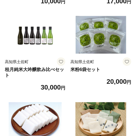
10,000
17,000
円
円
高知県土佐町
高知県土佐町
桂月純米大吟醸飲み比べセッ
米粉6袋セット
ト
20,000
円
30,000
円