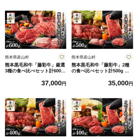
熊本県産山村
熊本県産山村
熊本黒毛和牛「藤彩牛」厳選
熊本黒毛和牛「藤彩牛」2種
3種の食べ比べセット計600g
の食べ比べセット計500g 《3
《30日以内に出荷予定(土日
0日以内に出荷予定(土日祝除
37,000
35,000
祝除く)》
く)》
円
円