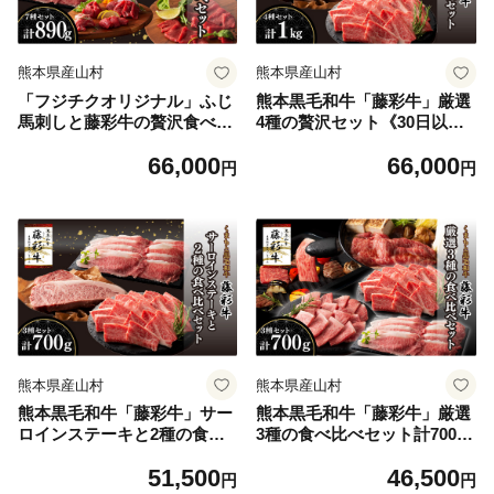
熊本県産山村
熊本県産山村
「フジチクオリジナル」ふじ
熊本黒毛和牛「藤彩牛」厳選
馬刺しと藤彩牛の贅沢食べ比
4種の贅沢セット《30日以内
べセット《30日以内に出荷予
に出荷予定(土日祝除く)》
66,000
66,000
定(土日祝除く)》
円
円
熊本県産山村
熊本県産山村
熊本黒毛和牛「藤彩牛」サー
熊本黒毛和牛「藤彩牛」厳選
ロインステーキと2種の食べ
3種の食べ比べセット計700g
比べ《30日以内に出荷予定
《30日以内に出荷予定(土日
51,500
46,500
(土日祝除く)》
祝除く)》
円
円