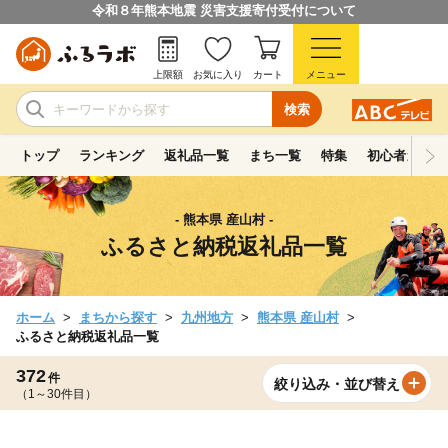
令和８年熊本地震 災害支援寄付受付について
上限額
お気に入り
カート
メニュー
検索
トップ
ランキング
返礼品一覧
まち一覧
特集
初心者ガイド
- 熊本県 産山村 -
ふるさと納税返礼品一覧
ホーム
まちから探す
九州地方
熊本県 産山村
ふるさと納税返礼品一覧
372
件
絞り込み・並び替え
（1～30件目）