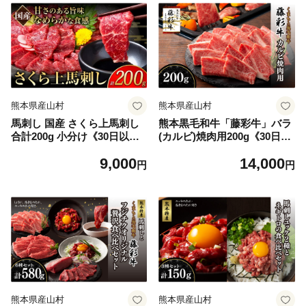
熊本県産山村
熊本県産山村
馬刺し 国産 さくら上馬刺し
熊本黒毛和牛「藤彩牛」バラ
合計200g 小分け《30日以内
(カルビ)焼肉用200g《30日以
に出荷予定(土日祝除く)》 熊
内に出荷予定(土日祝除く)》
9,000
14,000
本肥育 冷凍 生食用 肉 馬刺し
円
円
絶品 牛肉よりヘルシー 馬肉
熊本県産山村 送料無料
熊本県産山村
熊本県産山村