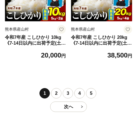
熊本県産山村
熊本県産山村
令和7年産 こしひかり 10kg
令和7年産 こしひかり 20kg
《7-14日以内に出荷予定(土日
《7-14日以内に出荷予定(土日
祝除く)》熊本県産 ふるさと
祝除く)》令和7年産 熊本県産
20,000
38,500
納税 無洗米 ひの 米 こめ ふ
ふるさと納税 無洗米 ひの 米
円
円
るさとのうぜい コシヒカリ
こめ ふるさとのうぜい コシ
コメ お米 おこめ
ヒカリ コメ お米 おこめ
1
2
3
4
5
次へ