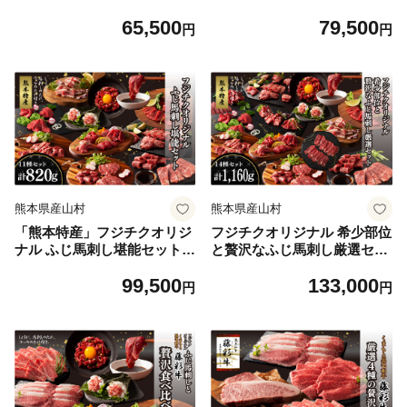
日以内に出荷予定(土日祝除
《30日以内に出荷予定(土日
65,500
79,500
く)》
祝除く)》
円
円
熊本県産山村
熊本県産山村
「熊本特産」フジチクオリジ
フジチクオリジナル 希少部位
ナル ふじ馬刺し堪能セット
と贅沢なふじ馬刺し厳選セッ
《30日以内に出荷予定(土日
ト《30日以内に出荷予定(土
99,500
133,000
祝除く)》
日祝除く)》
円
円