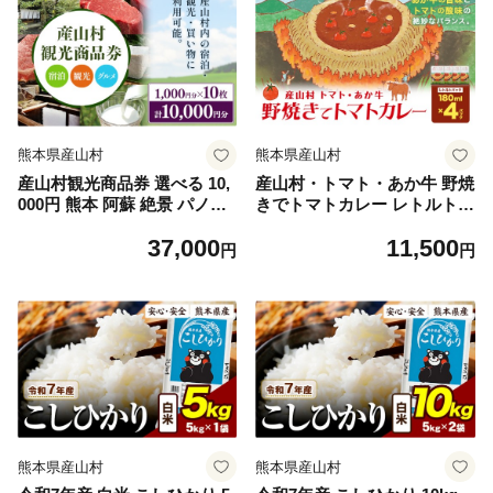
熊本県産山村
熊本県産山村
産山村観光商品券 選べる 10,
産山村・トマト・あか牛 野焼
000円 熊本 阿蘇 絶景 パノラ
きでトマトカレー レトルトパ
マビュー 観光 買い物 乗馬 旅
ック 4箱 各180ml 熊貴農園
37,000
11,500
館 宿泊 グルメ 温泉 地産地消
《30日以内に出荷予定(土日
円
円
商品券 プレゼント 贈答 ギフ
祝除く)》熊本県 阿蘇郡 産山
ト 産山村 送料無料《30日以
村 カレー トマトカレー トマ
内に出荷(土日祝除く)》
ト あか牛 レトルト
熊本県産山村
熊本県産山村