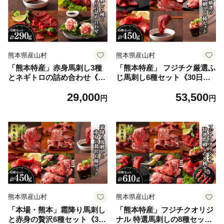
熊本県産山村
熊本県産山村
「熊本特産」赤身馬刺し3種
「熊本特産」 フジチク厳選ふ
とネギトロの詰め合わせ《30
じ馬刺し6種セット《30日以
日以内に出荷予定(土日祝除
内に出荷予定(土日祝除く)》
29,000
53,500
く)》
円
円
熊本県産山村
熊本県産山村
「本場・熊本」霜降り馬刺し
「熊本特産」フジチクオリジ
と赤身の贅沢6種セット《30
ナル 特選馬刺しの8種セット