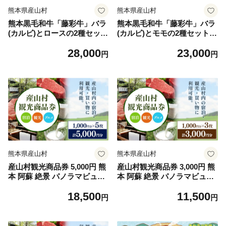
熊本県産山村
熊本県産山村
熊本黒毛和牛「藤彩牛」バラ
熊本黒毛和牛「藤彩牛」バラ
(カルビ)とロースの2種セット
(カルビ)とモモの2種セット
《30日以内に出荷予定(土日
《30日以内に出荷予定(土日
28,000
23,000
祝除く)》
祝除く)》
円
円
熊本県産山村
熊本県産山村
産山村観光商品券 5,000円 熊
産山村観光商品券 3,000円 熊
本 阿蘇 絶景 パノラマビュー
本 阿蘇 絶景 パノラマビュー
観光 買い物 乗馬 旅館 宿泊
観光 買い物 乗馬 旅館 宿泊
18,500
11,500
グルメ 温泉 地産地消 商品券
グルメ 温泉 地産地消 商品券
円
円
プレゼント 贈答 ギフト 産山
プレゼント 贈答 ギフト 産山
村 送料無料《30日以内に出
村 送料無料《30日以内に出
荷(土日祝除く)》
荷(土日祝除く)》