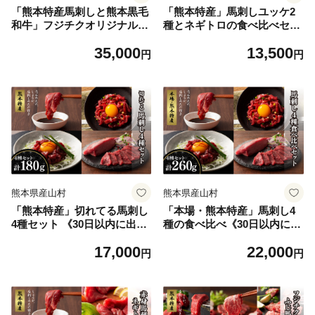
「熊本特産馬刺しと熊本黒毛
「熊本特産」馬刺しユッケ2
和牛」フジチクオリジナル贅
種とネギトロの食べ比べセッ
沢食べ比べセット《30日以内
ト《30日以内に出荷予定(土
35,000
13,500
に出荷予定(土日祝除く)》
日祝除く)》
円
円
熊本県産山村
熊本県産山村
「熊本特産」切れてる馬刺し
「本場・熊本特産」馬刺し4
4種セット 《30日以内に出荷
種の食べ比べ《30日以内に出
予定(土日祝除く)》
荷予定(土日祝除く)》
17,000
22,000
円
円