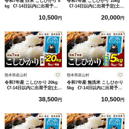
令和7年産 白米 こしひかり 5
令和7年産 こしひかり 10kg
kg 《7-14日以内に出荷予定
《7-14日以内に出荷予定(土日
(土日祝除く)》令和7年産 熊
祝除く)》熊本県産 ふるさと
10,500
20,000
本県産 ふるさと納税 白米 精
納税 白米 精米 ひの 米 こめ
円
円
米 ひの 米 こめ ふるさとのう
ふるさとのうぜい コシヒカリ
ぜい コシヒカリ コメ お米 お
コメ お米 おこめ
こめ
熊本県産山村
熊本県産山村
令和7年産 こしひかり 20kg
令和7年産 無洗米 こしひかり
《7-14日以内に出荷予定(土日
5kg 《7-14日以内に出荷予定
祝除く)》令和7年産 熊本県産
(土日祝除く)》令和7年産 熊
38,500
10,500
ふるさと納税 白米 精米 ひの
本県産 ふるさと納税 無洗米
円
円
米 こめ ふるさとのうぜい コ
ひの 米 こめ ふるさとのうぜ
シヒカリ コメ お米 おこめ
い コシヒカリ コメ お米 おこ
め