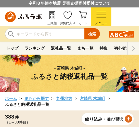
令和８年熊本地震 災害支援寄付受付について
上限額
お気に入り
カート
メニュー
検索
トップ
ランキング
返礼品一覧
まち一覧
特集
初心者ガイド
- 宮崎県 木城町 -
ふるさと納税返礼品一覧
ホーム
まちから探す
九州地方
宮崎県 木城町
ふるさと納税返礼品一覧
388
件
絞り込み・並び替え
（1～30件目）