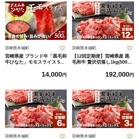
宮崎県木城町
宮崎県木城町
宮崎県産 ブランド牛「黒毛和
【12回定期便】宮崎県産 黒
牛ひなた」モモスライス 500
毛和牛 贅沢切落し1kg(500ｇ
g _K34_0002_2
×2P×12回)_K16_T016_1
14,000
192,000
円
円
宮崎県木城町
宮崎県木城町