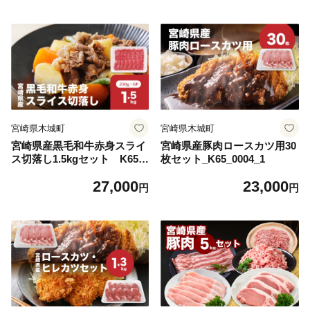
宮崎県木城町
宮崎県木城町
宮崎県産黒毛和牛赤身スライ
宮崎県産豚肉ロースカツ用30
ス切落し1.5kgセット K65_
枚セット_K65_0004_1
0003
27,000
23,000
円
円