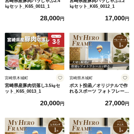
宮崎県産豚肉バラしゃぶ2.4
宮崎県産豚肉バラしゃぶ1.2
㎏セット_K65_0011_1
㎏セット_K65_0012_1
28,000
17,000
円
円
宮崎県木城町
宮崎県木城町
宮崎県産豚肉切落し3.5㎏セ
ポスト投函／オリジナルで作
ット_K65_0013_1
れるスポーツ フォトフレーム
【バレーボール】 K45_0001
20,000
27,000
円
円