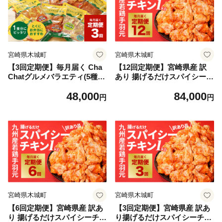
宮崎県木城町
宮崎県木城町
【3回定期便】毎月届く Cha
【12回定期便】宮崎県産 訳
Chatグルメバラエティ(5種類
あり 揚げるだけスパイシーチ
×3袋×3回)_K16_T011_1
キン(1kg×12回)_K16_T010_1
48,000
84,000
円
円
宮崎県木城町
宮崎県木城町
【6回定期便】宮崎県産 訳あ
【3回定期便】宮崎県産 訳あ
り 揚げるだけスパイシーチキ
り揚げるだけスパイシーチキ