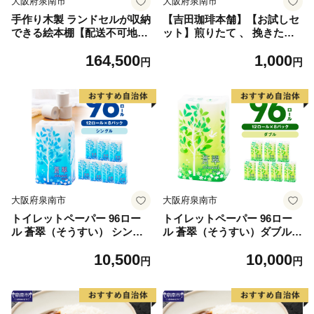
大阪府泉南市
大阪府泉南市
手作り木製 ランドセルが収納
【吉田珈琲本舗】【お試しセ
できる絵本棚【配送不可地
ット】煎りたて 、 挽きたて !
域：沖縄県・離島】【007A-0
ドリップコーヒー 2袋セット
164,500
1,000
66】
【010E-044】
円
円
大阪府泉南市
大阪府泉南市
トイレットペーパー 96ロー
トイレットペーパー 96ロー
ル 蒼翠（そうすい） シング
ル 蒼翠（そうすい）ダブル
ル 巻【配送不可地域：北海
巻【配送不可地域：北海道・
10,500
10,000
道・沖縄】【60営業日以内に
沖縄】【60営業日以内に発
円
円
発送】【020D-014】
送】【020D-012】