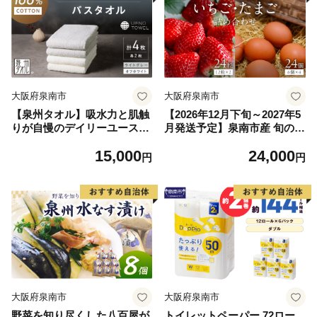
大阪府泉南市
大阪府泉南市
【泉州タオル】吸水力と肌触
【2026年12月下旬～2027年5
りが自慢のデイリーユースバ
月発送予定】泉南市産 旬のい
スタオル オフホワイト・ライ
ちごと平飼いたまごの詰め合
15,000
24,000
トグレー 4枚【配送不可地
わせ【配送不可地域：北海
円
円
域：北海道・沖縄・離島】
道・沖縄・離島】【015D-026
【039D-268】
-2027】
大阪府泉南市
大阪府泉南市
野菜を知り尽くした八百屋が
トイレットペーパー 72ロー