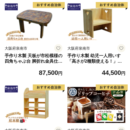
大阪府泉南市
大阪府泉南市
手作り木製 天板が市松模様の
手作り木製 幼児一人用いす
四角ちゃぶ台 脚折れ金具仕様
「高さが2種類使える！」【0
【007B-123】
07C-100】
87,500
44,500
円
円