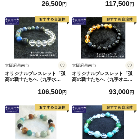
26,500
117,500
円
円
大阪府泉南市
大阪府泉南市
オリジナルブレスレット「孤
オリジナルブレスレット「孤
高の戦士たちへ（九字水
高の戦士たちへ（九字オニキ
晶）」【007A-084】
ス）」【007B-149】
106,500
93,000
円
円