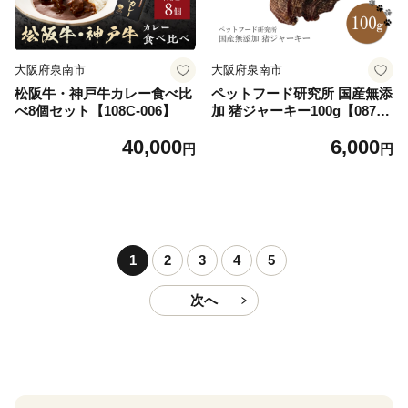
大阪府泉南市
大阪府泉南市
松阪牛・神戸牛カレー食べ比
ペットフード研究所 国産無添
べ8個セット【108C-006】
加 猪ジャーキー100g【087E-
018】
40,000
6,000
円
円
1
2
3
4
5
次へ