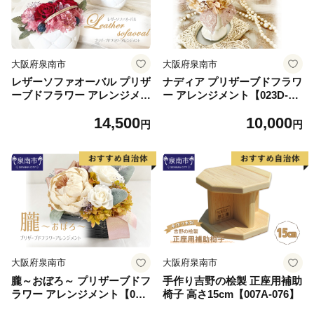
大阪府泉南市
大阪府泉南市
レザーソファオーバル プリザ
ナディア プリザーブドフラワ
ーブドフラワー アレンジメン
ー アレンジメント【023D-01
ト【023D-012】
3】
14,500
10,000
円
円
大阪府泉南市
大阪府泉南市
朧～おぼろ～ プリザーブドフ
手作り吉野の桧製 正座用補助
ラワー アレンジメント【023
椅子 高さ15cm【007A-076】
D-014】