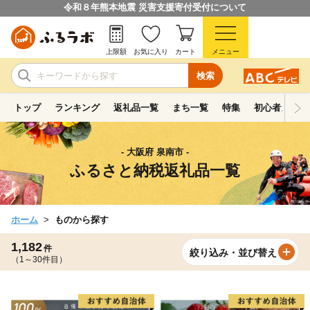
令和８年熊本地震 災害支援寄付受付について
上限額
お気に入り
カート
メニュー
検索
トップ
ランキング
返礼品一覧
まち一覧
特集
初心者ガイド
- 大阪府 泉南市 -
ふるさと納税返礼品一覧
ホーム
ものから探す
1,182
件
絞り込み・並び替え
（1～30件目）