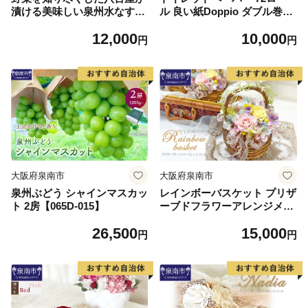
漬ける美味しい泉州水なす漬
ル 良い紙Doppio ダブル巻
け 8個【配送不可地域：北海
【配送不可地域：北海道・沖
12,000
10,000
道・沖縄】【015D-019】
縄】【60営業日以内に発送】
円
円
【020D-010】
大阪府泉南市
大阪府泉南市
泉州ぶどう シャインマスカッ
レインボーバスケット プリザ
ト 2房【065D-015】
ーブドフラワーアレンジメン
ト【023D-011】
26,500
15,000
円
円