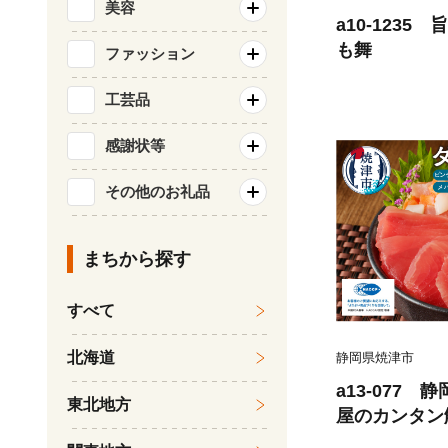
美容
a10-1235
も舞
ファッション
工芸品
感謝状等
その他のお礼品
まちから探す
すべて
北海道
静岡県焼津市
a13-077
東北地方
屋のカンタン
比べ3種1.2K