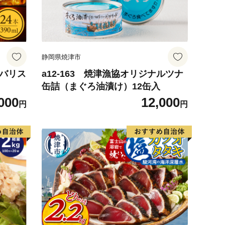
静岡県焼津市
 バリス
a12-163 焼津漁協オリジナルツナ
缶詰（まぐろ油漬け）12缶入
000
12,000
円
円