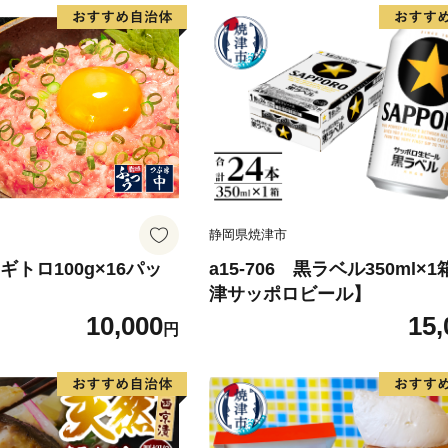
静岡県焼津市
 ネギトロ100g×16パッ
a15-706 黒ラベル350ml×
津サッポロビール】
10,000
15,
円