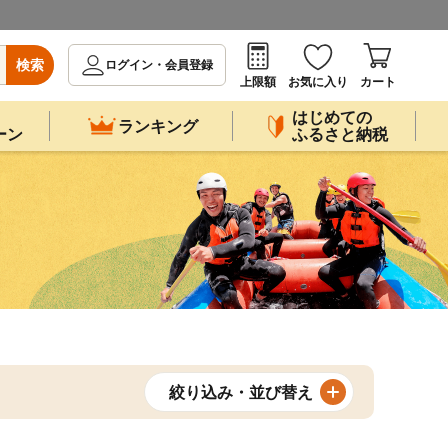
検索
ログイン・会員登録
上限額
お気に入り
カート
はじめての
ランキング
ーン
ふるさと納税
絞り込み・並び替え