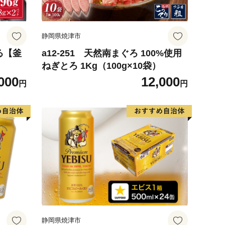
静岡県焼津市
る【釜
a12-251 天然南まぐろ 100%使用
ねぎとろ 1Kg（100g×10袋）
000
12,000
円
円
静岡県焼津市