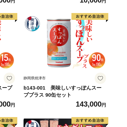
000
10,000
円
円
静岡県焼津市
スープ
b143-001 美味しいすっぽんスー
ププラス 90缶セット
000
143,000
円
円