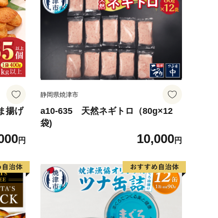
静岡県焼津市
つま揚げ
a10-635 天然ネギトロ（80g×12
袋)
000
10,000
円
円