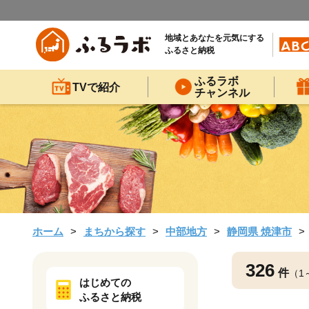
地域とあなたを元気にする
ふるさと納税
ふるラボ
TVで紹介
チャンネル
ホーム
まちから探す
中部地方
静岡県 焼津市
326
件
（1
はじめての
ふるさと納税