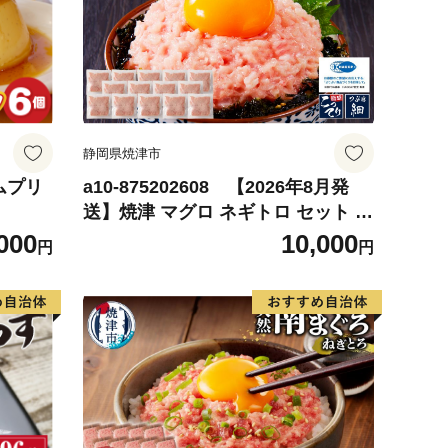
静岡県焼津市
ムプリ
a10-875202608 【2026年8月発
送】焼津 マグロ ネギトロ セット F
4
000
10,000
円
円