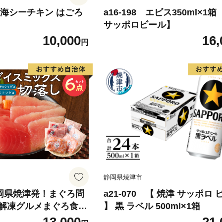
 旨海シーチキン はごろ
a16-198 エビス350ml×1
サッポロビール】
10,000
16,
円
静岡県焼津市
 静岡県焼津発！まぐろ問
a21-070 【 焼津 サッポロ
解凍グルメまぐろ食べ
】 黒 ラベル 500ml×1箱
gセット！ SF6