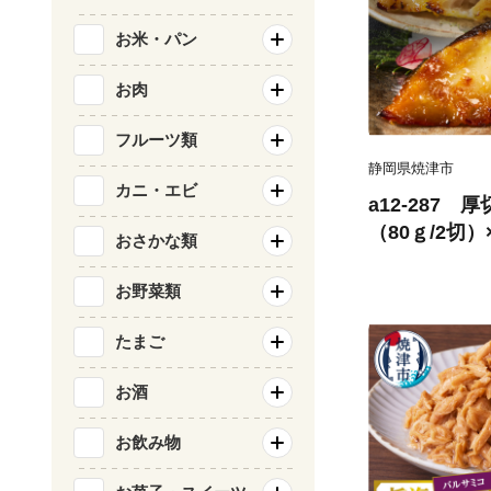
お米・パン
お肉
フルーツ類
静岡県焼津市
カニ・エビ
a12-287 
（80ｇ/2切）
おさかな類
お野菜類
たまご
お酒
お飲み物