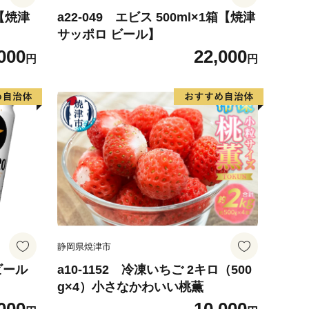
箱【焼津
a22-049 エビス 500ml×1箱【焼津
サッポロ ビール】
000
22,000
円
円
静岡県焼津市
 ビール
a10-1152 冷凍いちご 2キロ（500
g×4）小さなかわいい桃薫