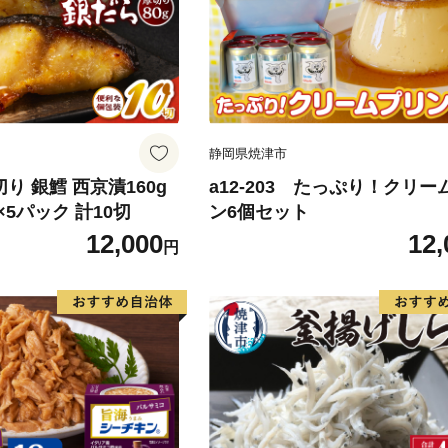
静岡県焼津市
厚切り 銀鱈 西京漬160g
a12-203 たっぷり！クリー
×5パック 計10切
ン6個セット
12,000
12,
円