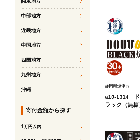
関東地方
中部地方
近畿地方
中国地方
四国地方
九州地方
静岡県焼津市
沖縄
a10-1314
ラック（無糖）
寄付金額から探す
1
万円以内