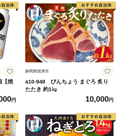
静岡県焼津市
1箱【焼
a10-948 びんちょう まぐろ 炙り
たたき 約1㎏
000
10,000
円
円