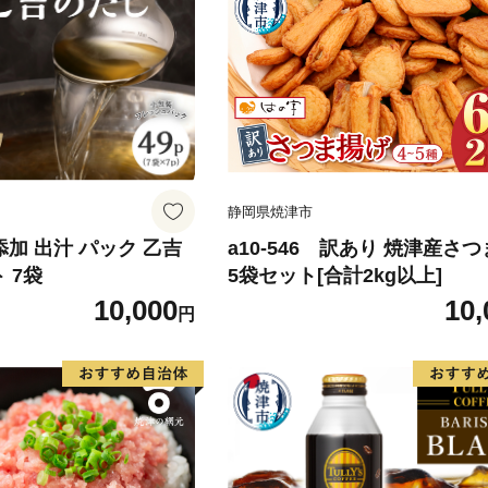
静岡県焼津市
無添加 出汁 パック 乙吉
a10-546 訳あり 焼津産さ
 7袋
5袋セット[合計2kg以上]
10,000
10,
円