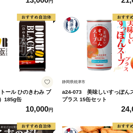
13,000
21,
円
静岡県焼津市
 ドトール ひのきわみ ブ
a24-073 美味しいすっぽん
185g缶
プラス 15缶セット
10,000
24,
円