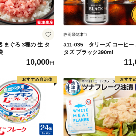
静岡県焼津市
天然 まぐろ 3種の 生 タ
a11-035 タリーズ コーヒー
袋
タズ ブラック390ml
10,000
11,
円