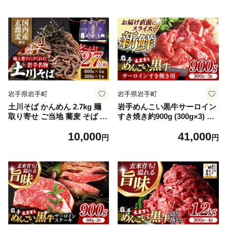
アン宣言 岩手県 岩手町
乾麺 岩手県 名物
岩手県岩手町
岩手県岩手町
土川そば かんめん 2.7kg 麺
岩手めんこい黒牛サーロイン
取り寄せ ご当地 蕎麦 そば 27
すき焼き約900g (300g×3) 国
人前 大容量 小分け 個包装 便
産 サーロイン すき焼き 牛肉
10,000
41,000
利 乾麺 保存食 常温 保管 人
肉 小分け 冷凍 玄米育ち お肉
円
円
気 国内製造 蕎麦 乾麺 岩手県
岩手県産 岩手県 岩手町
名物