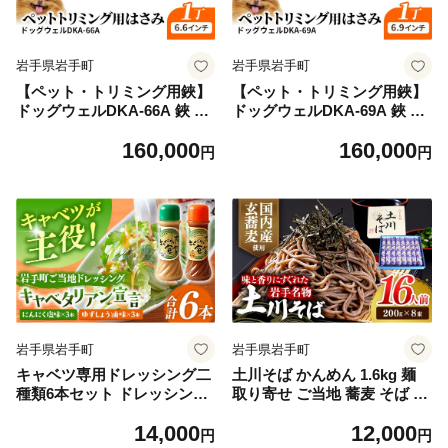
岩手県岩手町
岩手県岩手町
【ペット・トリミング用鋏】
【ペット・トリミング用鋏】
ドッグウェルDKA-66A 鋏 ハ
ドッグウェルDKA-69A 鋏 ハ
サミ 理美容 カット ペット 動
サミ 理美容 カット ペット 動
160,000
160,000
物 プロ はさみ 岩手県 岩手町
物 プロ はさみ 岩手県 岩手町
円
円
岩手県岩手町
岩手県岩手町
キャベツ専用ドレッシング二
土川そば かんめん 1.6kg 麺
種類6本セット ドレッシング
取り寄せ ご当地 蕎麦 そば 小
ご当地 にんにく ゆず 調味料
分け 個包装 便利 乾麺 保存食
14,000
12,000
キャベツ セット キャベタリ
常温 保管 人気 国内製造 蕎麦
円
円