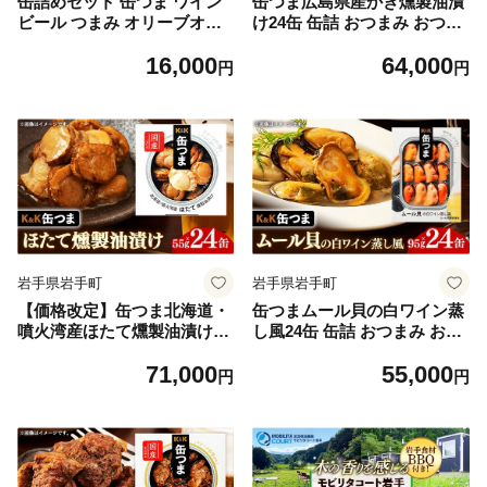
缶詰めセット 缶つま ワイン
缶つま広島県産かき燻製油漬
ビール つまみ オリーブオイ
け24缶 缶詰 おつまみ おつま
ル 保存食 非常食 防災 災害
みセット お酒に合う かき カ
16,000
64,000
食料 キャンプ 常温 長期保管
キ 牡蠣 油漬け 燻製 贈答用
円
円
備蓄 魚 海鮮 魚介 おかず お
海鮮 海産物 酒の肴 つまみ 酒
つまみ 惣菜
お酒 晩酌 缶詰め 非常食 岩手
県 岩手町 カメイ
岩手県岩手町
岩手県岩手町
【価格改定】缶つま北海道・
缶つまムール貝の白ワイン蒸
噴火湾産ほたて燻製油漬け24
し風24缶 缶詰 おつまみ おつ
缶 缶詰 おつまみ おつまみセ
まみセット お酒に合う ムー
71,000
55,000
ット お酒に合う ほたて ホタ
ル貝 白ワイン 蒸し 贈答用 海
円
円
テ 帆立 油漬け 燻製 贈答用
鮮 海産物 酒の肴 つまみ 酒
海鮮 海産物 酒の肴 つまみ 酒
お酒 晩酌 缶詰め 非常食 岩手
お酒 晩酌 缶詰め 非常食 岩手
県 岩手町 カメイ
県 岩手町 カメイ