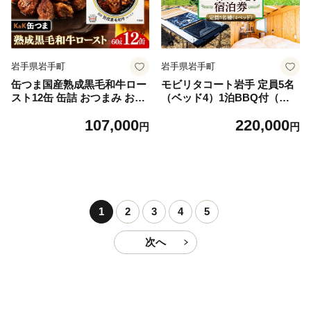
岩手県岩手町
岩手県岩手町
缶つま国産熟成黒毛和牛ロー
モビリタコート岩手 定員5名
スト12缶 缶詰 おつまみ おつ
（ベッド4）1泊BBQ付（夕
まみセット お酒に合う 国産
食）宿泊券 バーベキュー BB
107,000
220,000
牛肉 黒毛和牛 熟成 贈答用 酒
Q アウトドア 施設利用券 チ
円
円
の肴 つまみ 酒 お酒 晩酌 缶
ケット 宿泊 泊り 自然 友達
詰め ロースト 非常食 岩手県
家族 岩手県 岩手町
岩手町 カメイ
1
2
3
4
5
次へ