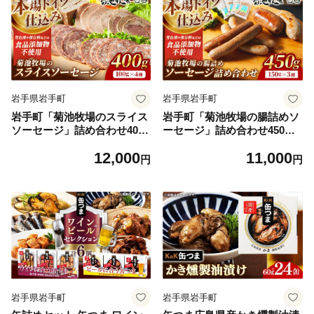
岩手県岩手町
岩手県岩手町
岩手町「菊池牧場のスライス
岩手町「菊池牧場の腸詰めソ
ソーセージ」詰め合わせ400
ーセージ」詰め合わせ450ｇ
ｇ ソーセージ スライスソー
ソーセージ ウィンナー フラ
12,000
11,000
セージ 食品添加物なし 牛肉
ンクフルト バイスブルスト
円
円
豚肉 肉 お肉 肉加工品 加工品
ブラートブルスト 食品添加物
スライス セット 食べ比べ お
なし 牛肉 豚肉 肉 お肉 肉加
かず おつまみ ギフト 贈り物
工品 加工品 セット 食べ比べ
お中元 お歳暮 冷凍 岩手県 岩
おかず おつまみ ギフト 贈り
手町 菊池牧場【価格改定】
物 お中元 お歳暮 冷凍 岩手県
岩手町 菊池牧場【価格改定】
岩手県岩手町
岩手県岩手町