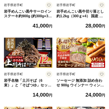
岩手県岩手町
岩手県岩手町
岩手めんこい黒牛サーロイン
岩手めんこい黒牛切り落とし
ステーキ約900g (約300g×3
約1.2kg（300ｇ×4） 国産 牛
枚) 国産 牛肉 肉 めんこい黒
肉 肉 焼肉 牛丼 すき焼き 小
41,000
28,000
牛 サーロイン ステーキ 焼肉
分け 真空パック 冷凍 玄米育
円
円
小分け 冷凍 玄米育ち お肉 岩
ち お肉 岩手県 岩手町
手県 岩手町 佐藤精肉店
岩手県岩手町
岩手県岩手町
岩手名物「土川そば（6
ソーセージ 無添加 詰め合わ
束）」と「そばつゆ」セット
せ 900g ウインナー ウィンナ
蕎麦 そば 12人前 乾麺 玄そば
ー 豚肉 おつまみ おかず【価
14,000
24,000
ギフト 贈り物 干そば 年越し
格改定】
円
円
そば セット 岩手県 岩手町