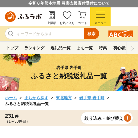
令和８年熊本地震 災害支援寄付受付について
上限額
お気に入り
カート
メニュー
検索
トップ
ランキング
返礼品一覧
まち一覧
特集
初心者ガイド
- 岩手県 岩手町 -
ふるさと納税返礼品一覧
ホーム
まちから探す
東北地方
岩手県 岩手町
ふるさと納税返礼品一覧
231
件
絞り込み・並び替え
（1～30件目）