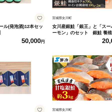
宮城県女川町
ル(発泡酒)12本セッ
女川産銀鮭「銀王」と「スー
】
ーモン」のセット 銀鮭 養殖
宮城 刺身【1630055】
50,000
20,
円
宮城県女川町