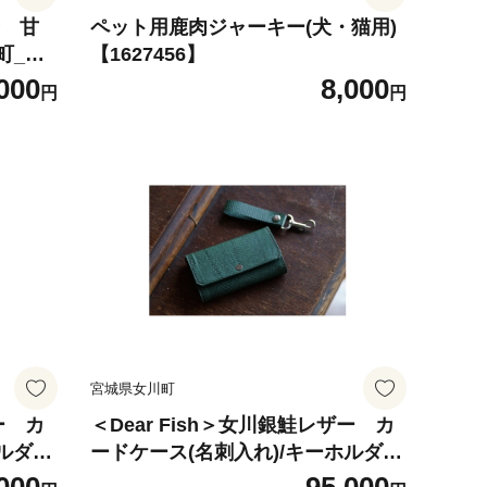
身 甘
ペット用鹿肉ジャーキー(犬・猫用)
町_訳
【1627456】
切身 甘
000
8,000
円
円
大容量
宮城県女川町
ー カ
＜Dear Fish＞女川銀鮭レザー カ
ホルダー
ードケース(名刺入れ)/キーホルダー
セット Color:深碧【1704849】