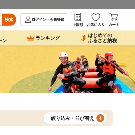
検索
ログイン・会員登録
上限額
お気に入り
カート
はじめての
ランキング
ーン
ふるさと納税
絞り込み・並び替え