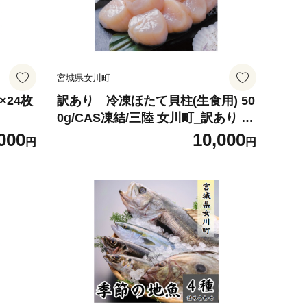
宮城県女川町
×24枚
訳あり 冷凍ほたて貝柱(生食用) 50
0g/CAS凍結/三陸 女川町_訳あり ほ
たて 帆立 ホタテ 貝柱 海鮮 魚介 生
000
10,000
円
円
食用 冷凍 美味しい 人気 三陸女川
【1678566】