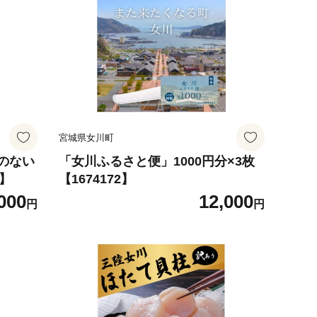
宮城県女川町
のない
「女川ふるさと便」1000円分×3枚
9】
【1674172】
000
12,000
円
円