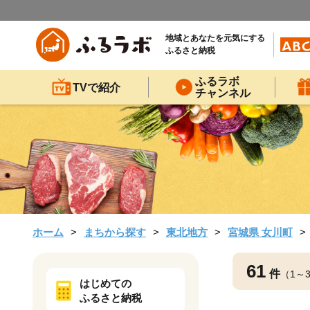
地域とあなたを元気にする
ふるさと納税
ふるラボ
TVで紹介
チャンネル
ホーム
まちから探す
東北地方
宮城県 女川町
61
件
（1～
はじめての
ふるさと納税