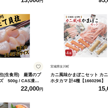
13,000
95,
円
宮城県女川町
柱(生食用) 厳選のプ
カニ風味かまぼこセット カ
500g / CAS凍結 /
ホタカマ 計4種【1660296】
ほたて 帆立 ホタテ
22,000
15,
円
介 生食用 冷凍 美味し
川【1708067】