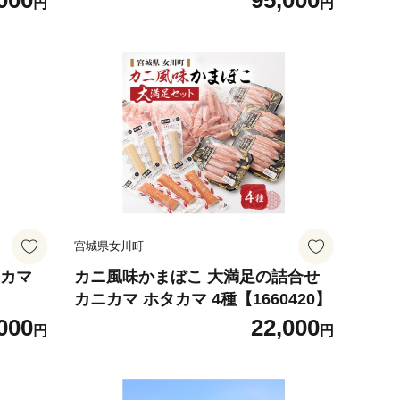
000
95,000
円
円
宮城県女川町
ニカマ
カニ風味かまぼこ 大満足の詰合せ
カニカマ ホタカマ 4種【1660420】
000
22,000
円
円