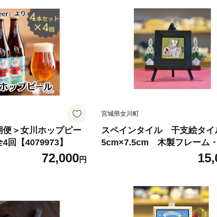
宮城県女川町
期便＞女川ホップピー
スペインタイル 干支絵タイル
回【4079973】
5cm×7.5cm 木製フレーム
ゼル付き＜午＞【1705132】
72,000
15,
円