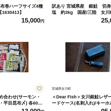
昆布巻ハーフサイズ4種
訳あり 宮城県産 銀鮭 切
1630413】
塩 約3kg 国産/三陸 女川
あり 銀鮭 さけ サケ 魚 海鮮 
15,000
25,
円
塩 美味しい 人気 宮城県産 
【1641035】
宮城県女川町
め合わせ(サーモン・
＜Dear Fish＞女川銀鮭レザ
平目昆布〆) 各60g×
ードケース(名刺入れ)/キー
2128】
セット Color:縹【1705581】