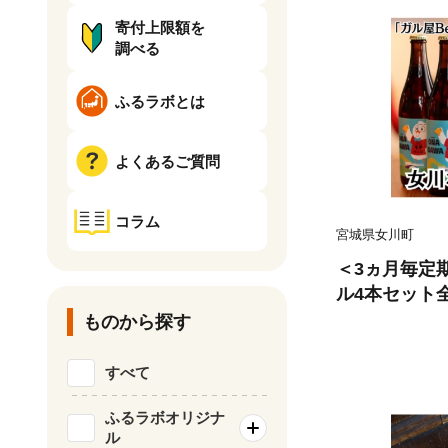
寄付上限額を
調べる
ふるラボとは
よくあるご質問
コラム
宮城県女川町
＜3ヵ月毎定
ル4本セット全4
ものから探す
すべて
ふるラボオリジナ
ル