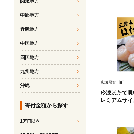
関東地方
中部地方
近畿地方
中国地方
四国地方
九州地方
宮城県女川町
沖縄
冷凍ほたて貝
レミアムサイズ 
寄付金額から探す
三陸 女川町_
貝柱 海鮮 魚
1
万円以内
い 人気 三陸女