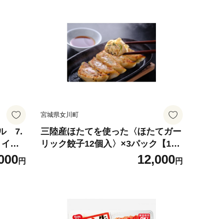
宮城県女川町
 7.
三陸産ほたてを使った〈ほたてガー
・イー
リック餃子12個入〉×3パック【170
1053】
000
12,000
円
円