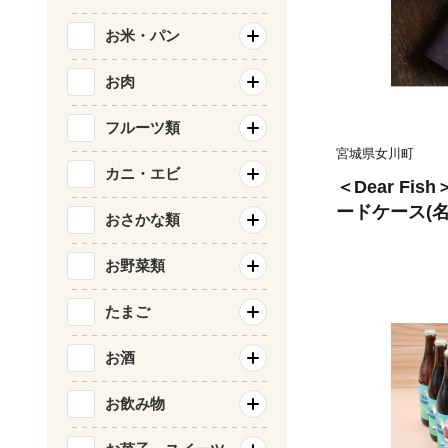
お米・パン
お肉
フルーツ類
宮城県女川町
カニ・エビ
＜Dear Fi
ードケース(名
おさかな類
セット Color
お野菜類
たまご
お酒
お飲み物