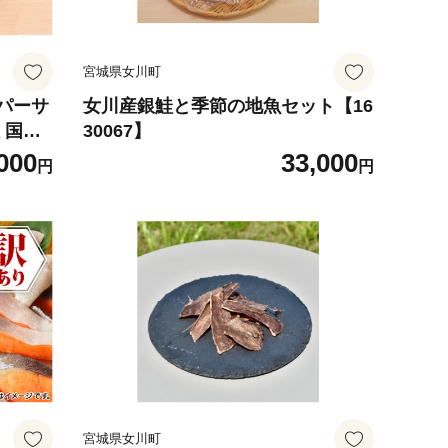
宮城県女川町
パーサ
女川産銀鮭と季節の地魚セット【16
 国産
30067】
000
33,000
円
円
宮城県女川町