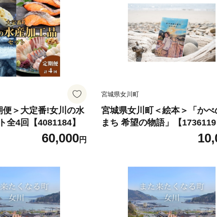
宮城県女川町
期便＞大定番!女川の水
宮城県女川町＜絵本＞「かべ
全4回【4081184】
まち 希望の物語」【173611
60,000
10,
円