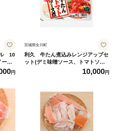
宮城県女川町
ル 10
利久 牛たん煮込みレンジアップセ
イーゼ
ット(デミ味噌ソース、トマトソー
ス各2個)【1606958】
000
10,000
円
円