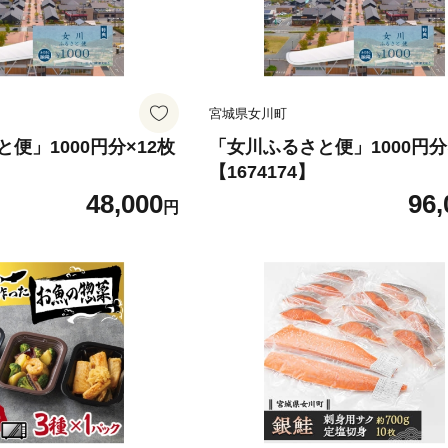
宮城県女川町
便」1000円分×12枚
「女川ふるさと便」1000円分
【1674174】
48,000
96,
円