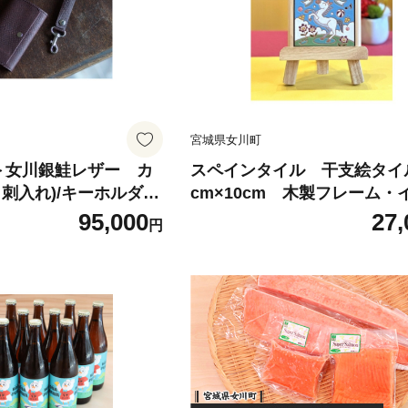
宮城県女川町
sh＞女川銀鮭レザー カ
スペインタイル 干支絵タイ
刺入れ)/キーホルダー
cm×10cm 木製フレーム・
:錆【1705584】
ル付き＜午＞【1705135】
95,000
27,
円