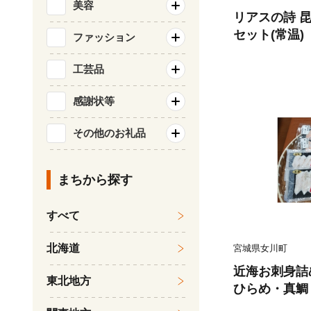
美容
リアスの詩 
セット(常温)【
ファッション
工芸品
感謝状等
その他のお礼品
まちから探す
すべて
北海道
宮城県女川町
近海お刺身詰
東北地方
ひらめ・真鯛・
2パック【169