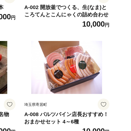
0本
A-002 開放釜でつくる、生(なま)と
ころてんとこんにゃくの詰め合わせ
000
円
10,000
円
埼玉県寄居町
居名物
A-008 バルツバイン店長おすすめ！
おまかせセット 4～6種