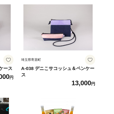
埼玉県寄居町
ンケース
A-038 デニこサコッシュ＆ペンケー
ス
000
円
13,000
円