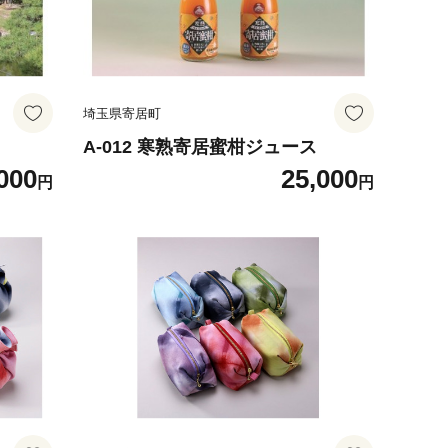
埼玉県寄居町
A-012 寒熟寄居蜜柑ジュース
000
25,000
円
円