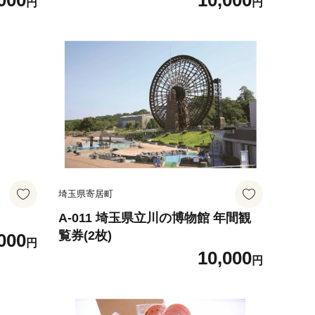
000
10,000
円
円
埼玉県寄居町
A-011 埼玉県立川の博物館 年間観
覧券(2枚)
000
円
10,000
円