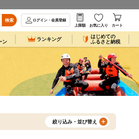
検索
ログイン・会員登録
上限額
お気に入り
カート
はじめての
ランキング
ーン
ふるさと納税
絞り込み・並び替え