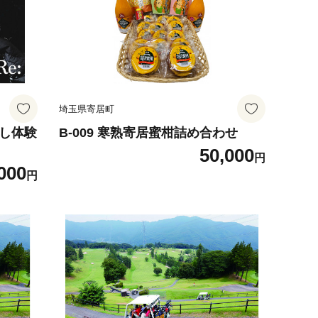
埼玉県寄居町
め直し体験
B-009 寒熟寄居蜜柑詰め合わせ
50,000
円
000
円