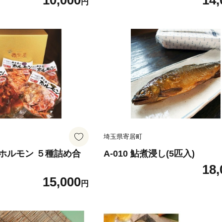
10,000
14,
円
埼玉県寄居町
父屋ホルモン ５種詰め合
A-010 鮎煮浸し(5匹入)
18,
15,000
円