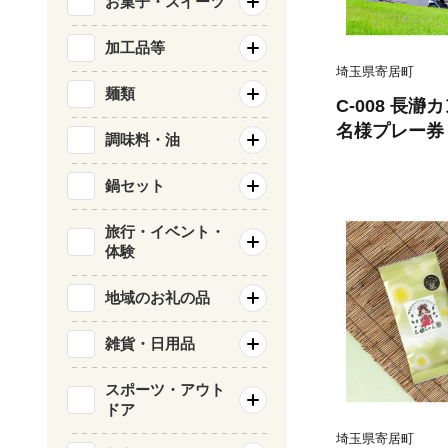
お菓子・スイーツ
加工品等
埼玉県寄居町
麺類
C-008 長
名様プレー券
調味料・油
鍋セット
旅行・イベント・
体験
地域のお礼の品
雑貨・日用品
スポーツ・アウト
ドア
埼玉県寄居町