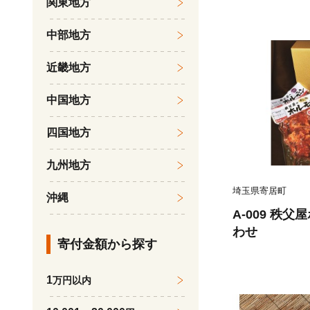
関東地方
中部地方
近畿地方
中国地方
四国地方
九州地方
埼玉県寄居町
沖縄
A-009 秩
わせ
寄付金額から探す
1
万円以内