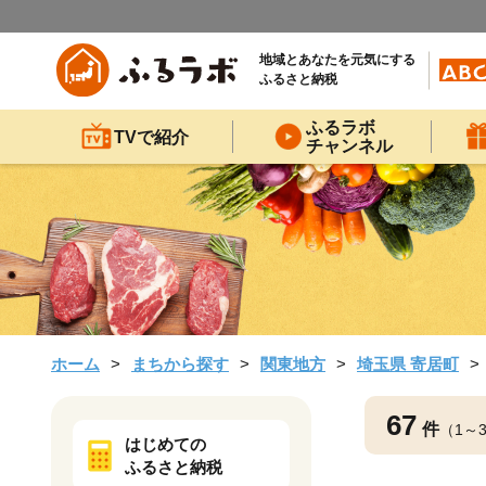
地域とあなたを元気にする
ふるさと納税
ふるラボ
TVで紹介
チャンネル
ホーム
まちから探す
関東地方
埼玉県 寄居町
67
件
（1～
はじめての
ふるさと納税