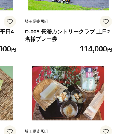
埼玉県寄居町
 平日4
D-005 長瀞カントリークラブ 土日2
名様プレー券
000
114,000
円
円
埼玉県寄居町