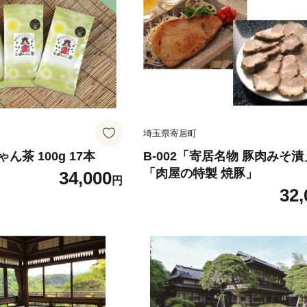
埼玉県寄居町
ゃん茶 100g 17本
B-002「寄居名物 豚肉みそ
「肉屋の特製 焼豚」
34,000
円
32,