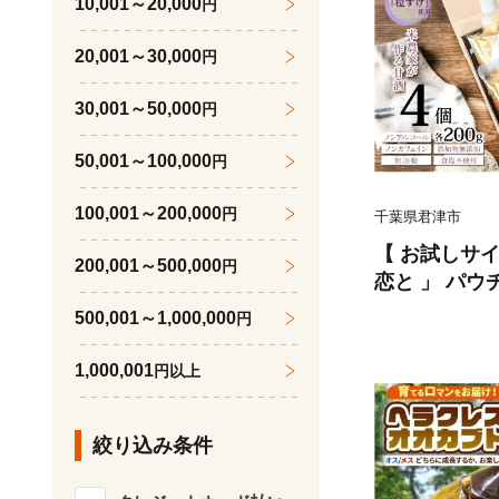
10,001～20,000
円
20,001～30,000
円
30,001～50,000
円
50,001～100,000
円
100,001～200,000
円
千葉県君津市
【 お試しサイ
200,001～500,000
円
恋と 」 パウチ 
穴太商店 あ
500,001～1,000,000
円
りサイズ 腸内
小糸 こいと 
1,000,001
円以上
ノンアルコー
加物無添加 無
絞り込み条件
県 君津市 き