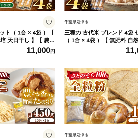
千葉県君津市
ット（ 1合 × 4袋 ）【
三種の 古代米 ブレンド 4袋 
培 天日干し 】【 農
（ 1合 × 4袋 ）【 無肥料 自
不使用 】 | ののま自
天日干し 】【 農薬：栽培期
11,000
11,
円
め お米 かおりまい 雑
使用 】 | ののま自然農園 米 
津市
米 赤米 黒米 香り米 こだいま
かまい くろまい かおりまい 雑
葉県 君津市
千葉県君津市