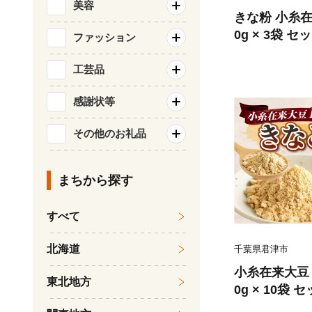
美容
きな粉 小糸在来
0g × 3袋 セット 計 
ファッション
きなこ 黄粉 
ドリンク 小糸在来 小分け
工芸品
津市
感謝状等
その他のお礼品
まちから探す
すべて
北海道
千葉県君津市
小糸在来大豆 1
東北地方
0g × 10袋 セット 計
きな粉 黄粉 