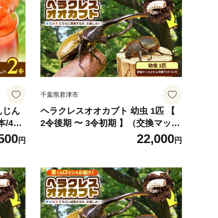
加物無添加 無加糖 食塩不使用 千葉
県 君津市 きみつ
千葉県君津市
んじん
ヘラクレスオオカブト 幼虫 1匹 【
/4本/
2令後期 〜 3令初期 】（交換マッ
ト 無
ト・1袋付） | ヘラクレスヘラクレ
500
22,000
円
円
ク 健
ス カブトムシ かぶとむし カブトム
ト 贈り
シの大様 飼育セット プレゼント 生
体 マット付 昆虫 自由研究 観察 飼
育 にんにく農園君津 千葉 君津市 き
みつ