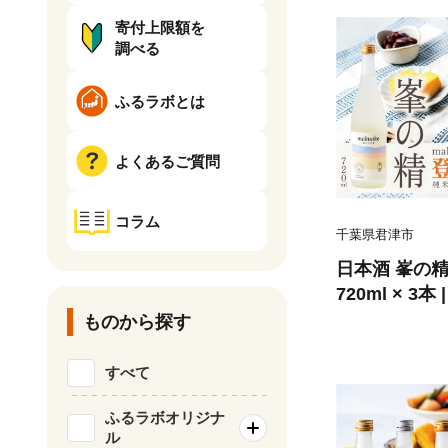
寄付上限額を
調べる
ふるラボとは
よくあるご質問
コラム
千葉県君津市
日本酒 峯の精 
720ml × 3
うてん 日本酒
ものから探す
ト 乾杯酒 お
料無料 君津市
すべて
ふるラボオリジナ
ル