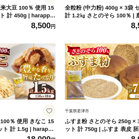
大豆 100％ 使用 15
全粒粉 (中力粉) 400g × 3袋 セット
450g | harappa
計 1.2㎏ さとのそら 100％ | 鹿瀬 は
粉 わらびもち お正月
らっぱ 全粒粉 中力粉 中力 小麦粉
8,500
8,
円
 千葉県 君
小麦 こむぎ 小分け パン お
千葉県 君津市
千葉県君津市
00％ 使用 きなこ 15
ふすま粉 さとのそら 250g × 
 1.5g | harappa
ット 計 750g | ふすま 表皮 胚芽 小
粉 わらびもち お正月
麦 こむぎ 小分け パン お菓