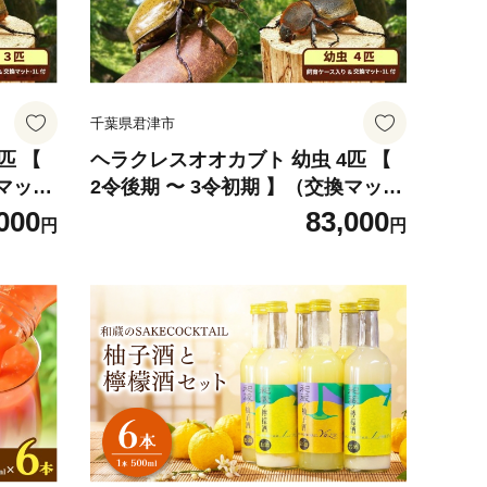
千葉県君津市
匹 【
ヘラクレスオオカブト 幼虫 4匹 【
換マッ
2令後期 〜 3令初期 】（交換マッ
ト・1袋付） | ヘラクレスヘラクレ
000
83,000
円
円
ブトム
ス カブトムシ かぶとむし カブトム
ト 生
シの大様 飼育セット プレゼント 生
察 飼
体 マット付 昆虫 自由研究 観察 飼
津市 き
育 にんにく農園君津 千葉 君津市 き
みつ