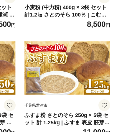
小麦粉 (中力粉) 400g × 3袋 セット
計1.2㎏ さとのそら 100％ | こむぎ
こ 中力粉 中力 小麦 こむぎ 小分け
500
8,500
円
円
菓子作り
千葉県 君津市
千葉県君津市
3袋 セ
ふすま粉 さとのそら 250g × 5袋 セ
ット 計 1.25kg | ふすま 表皮 胚芽
子作り
小麦 こむぎ 小分け パン お菓子作り