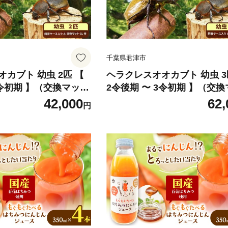
千葉県君津市
カブト 幼虫 2匹 【
ヘラクレスオオカブト 幼虫 3
3令初期 】（交換マッ
2令後期 〜 3令初期 】（交
レ
ト・1袋付） | ヘラクレスヘラクレ
42,000
62,
円
 かぶとむし カブトム
ス カブトムシ かぶとむし カ
セット プレゼント 生
シの大様 飼育セット プレゼン
昆虫 自由研究 観察 飼
体 マット付 昆虫 自由研究 観
園君津 千葉 君津市 き
育 にんにく農園君津 千葉 君
みつ