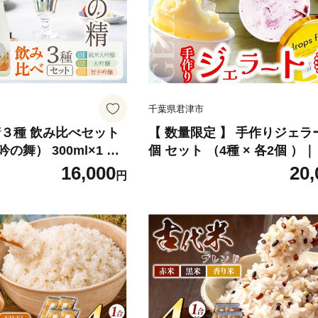
千葉県君津市
精３種 飲み比べセット
【 数量限定 】 手作りジェラー
舞） 300ml×1 大
個 セット （4種 × 各2個 ）｜ 
×1本 旨辛吟醸酒（ぎん
farm ドロップスファーム 地
16,000
20,
円
l×1 | 穴太商店 あのう
てづくり ジェラート スイーツ
本酒 まくあけ 東京サ
ベ 詰合せ デザート 洋菓子 菓
 お祝い ご褒美 ギフト
ちじく レモン ラズベリー ブ
市 千葉県
ベリー トマト 紅茶 オススメ
君津市 きみつ