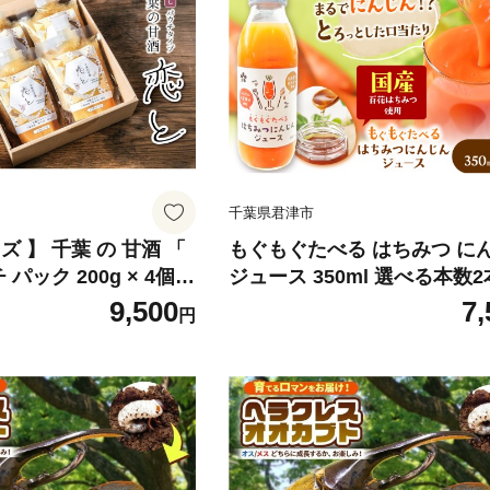
千葉県君津市
ズ 】 千葉 の 甘酒 「
もぐもぐたべる はちみつ に
パック 200g × 4個 |
ジュース 350ml 選べる本数2本
のうしょうてん 飲み切
6本｜国産蜂蜜 人参 キャロッ
9,500
7,
円
改善 調味料 米 こめ
添加 野菜ジュース 健康ドリン
あまざけ 米麹 粒すけ
康 野菜不足 ギフト プレゼン
ル ノンカフェイン 添
物｜千葉県 君津市
加糖 食塩不使用 千葉
みつ