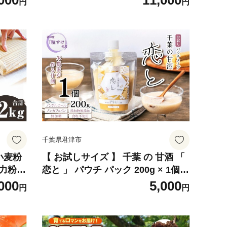
000
11,000
円
円
鹿瀬 はらっぱ 千葉県 君津市
千葉県君津市
小麦粉
【 お試しサイズ 】 千葉 の 甘酒 「
中力粉
恋と 」 パウチ パック 200g × 1個 |
| 胚芽
穴太商店 あのうしょうてん 飲み切
000
5,000
円
円
ン お
りサイズ 腸内改善 調味料 米 こめ
県 君津
小糸 こいと あまざけ 米麹 粒すけ
ノンアルコール ノンカフェイン 添