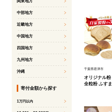
関東地方
ドリンク 小糸在来 小分け
津市
中部地方
近畿地方
中国地方
四国地方
九州地方
千葉県君津市
沖縄
オリジナル粉 
全粒粉 ふすま
寄付金額から探す
ら 100％ 計 
むぎ 小分け 
1
万円以内
鹿瀬 はらっぱ