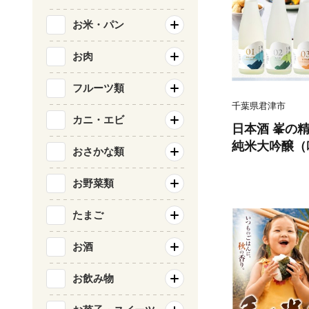
お米・パン
お肉
フルーツ類
千葉県君津市
カニ・エビ
日本酒 峯の
純米大吟醸（吟の
おさかな類
吟醸300ml
から） 300m
お野菜類
しょうてん 日
ミット 乾杯酒
たまご
送料無料 君津
お酒
お飲み物