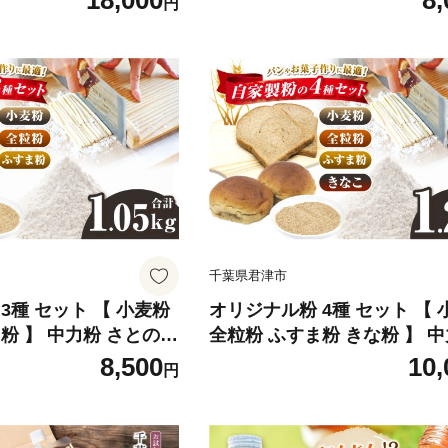
18,000
8,
円
 千葉県 君
鹿瀬 はらっぱ 千葉県 君津市
千葉県君津市
3種 セット 【 小麦粉
オリジナル粉 4種 セット 【 
粉 】 中力粉 さとのそ
全粒粉 ふすま粉 きな粉 】 
約1.05㎏ | 胚芽 小麦 こ
さとのそら 100％ 計 約1.2㎏ 
8,500
10,
円
手作り パン お菓子作り
小麦 こむぎ 小分け 手作り パ
 千葉県 君津市
菓子作り 鹿瀬 はらっぱ 千葉
市