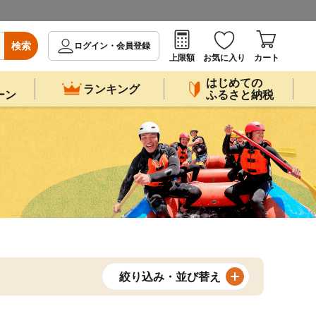
検索
ログイン・会員登録
上限額
お気に入り
カート
はじめての
ランキング
ーン
ふるさと納税
絞り込み・並び替え