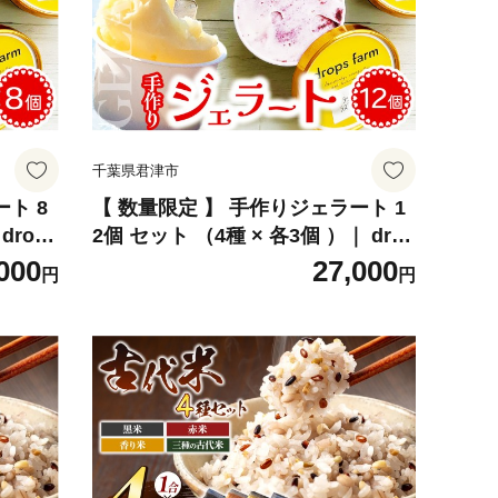
千葉県君津市
ト 8
【 数量限定 】 手作りジェラート 1
drops
2個 セット （4種 × 各3個 ）｜ drop
域地消
s farm ドロップスファーム 地域地
000
27,000
円
円
 ソル
消 てづくり ジェラート スイーツ ソ
子 い
ルベ 詰合せ デザート 洋菓子 菓子
ラック
いちじく レモン ラズベリー ブラッ
 千葉県
クベリー トマト 紅茶 オススメ 千葉
県 君津市 きみつ