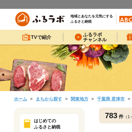
地域とあなたを元気にする
ふるさと納税
ふるラボ
TVで紹介
チャンネル
ホーム
まちから探す
関東地方
千葉県 君津市
783
件
（1
はじめての
ふるさと納税