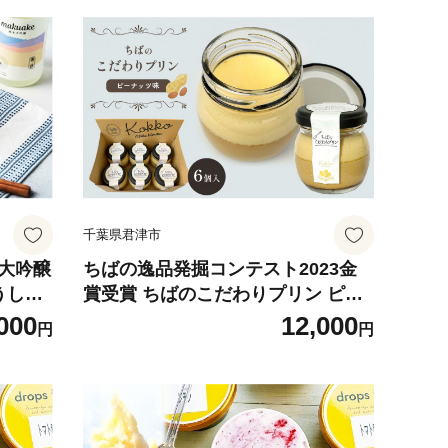
千葉県君津市
米大吟醸
ちばの逸品発掘コンテスト2023金
のうしょ
賞受賞 ちばのこだわりプリン ピー
サミッ
ナッツ味 6個｜千葉半立落花生 九十
000
12,000
円
円
ト 送
九里浜天日塩使用 濃厚 手作り 卵 た
まご デザート 洋菓子 スイーツ 贈答
ギフト 冷蔵便｜千葉県 君津市