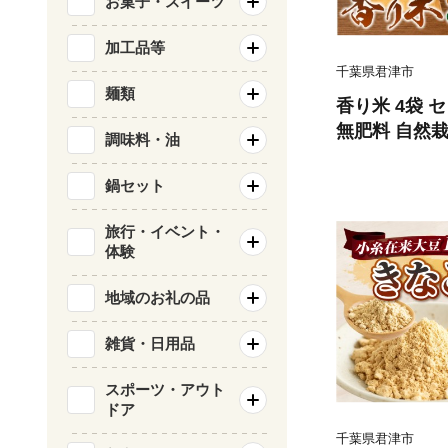
お菓子・スイーツ
加工品等
千葉県君津市
麺類
香り米 4袋 セ
無肥料 自然栽
調味料・油
薬：栽培期間中
然農園 米 こ
鍋セット
穀 千葉県 君
旅行・イベント・
体験
地域のお礼の品
雑貨・日用品
スポーツ・アウト
ドア
千葉県君津市