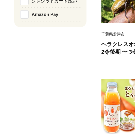
クレジットカード払い
Amazon Pay
千葉県君津市
ヘラクレスオオ
2令後期 〜 
ト・1袋付） | ヘラクレスヘラク
ス カブトムシ
シの大様 飼育
体 マット付 
育 にんにく農
みつ