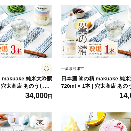
千葉県君津市
makuake 純米大吟醸
日本酒 峯の精 makuake 純
本 | 穴太商店 あのうしょ
720ml × 1本 | 穴太商店 あ
 まくあけ 東京サミッ
うてん 日本酒 まくあけ 東京
34,000
14,
円
祝い ご褒美 ギフト 送
ト 乾杯酒 お祝い ご褒美 ギフ
 千葉県
料無料 君津市 千葉県