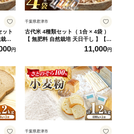
千葉県君津市
セット
古代米 4種類セット（ 1合 × 4袋 ）
然栽培
【 無肥料 自然栽培 天日干し 】【
間中不
農薬：栽培期間中不使用 】 | ののま
000
11,000
円
円
こめ お
自然農園 米 こめ お米 赤米 黒米 香
い あ
り米 こだいまい あかまい くろまい
穀 千
かおりまい 雑穀 千葉県 君津市
千葉県君津市