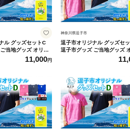
神奈川県逗子市
ナル グッズセットC
逗子市オリジナル グッズセッ
 ご当地グッズ オリジ
逗子市グッズ ご当地グッズ 
子オリジナルTシャツ 綿
ナル商品 逗子オリジナルTシ
11,000
11,
円
シャツ ご当地 カレン
知っ得ずし Tシャツ ご当地 
せ商品 送料無料 神奈
ダー お取り寄せ商品 送料無料
イビーM [№5875-76
川県 逗子市 ネイビーL [№587
5]