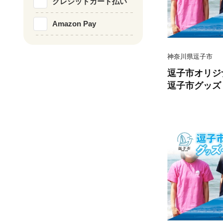
クレジットカード払い
Amazon Pay
神奈川県逗子市
逗子市オリジ
逗子市グッズ
ナル商品 逗
知っ得ずし T
ダー お取り寄
川県 逗子市 ネ
24]