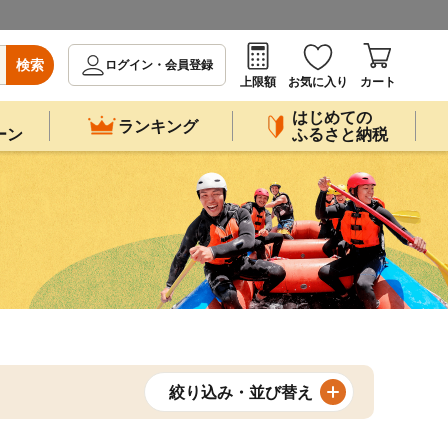
検索
ログイン・会員登録
上限額
お気に入り
カート
はじめての
ランキング
ーン
ふるさと納税
絞り込み・並び替え