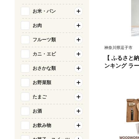
お米・パン
お肉
フルーツ類
神奈川県逗子市
カニ・エビ
【 ふるさと
ンキング ラ
おさかな類
雑貨 ガラス 
吊るす 観葉植
お野菜類
ゃれ カフェ風
ギフト 贈り物
たまご
子市 [№5875-
お酒
お飲み物