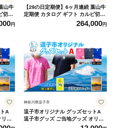
 葉山牛
【29の日定期便】6ヶ月連続 葉山牛
ビ切り
定期便 カタログ ギフト カルビ切り
降り 赤
落し ジューシー 黒毛和牛 霜降り 赤
000
264,000
円
円
うし 和
身 肉 焼く 家族 贈り物 受賞 うし 和
 冨士
牛 冷凍 良質 冷凍便 送料無料 冨士
875-
屋牛肉店 神奈川県 逗子市 [№5875-
0850]
神奈川県逗子市
トA
逗子市オリジナル グッズセットA
オリジ
逗子市グッズ ご当地グッズ オリジ
ャツ 綿
ナル商品 逗子オリジナルTシャツ 綿