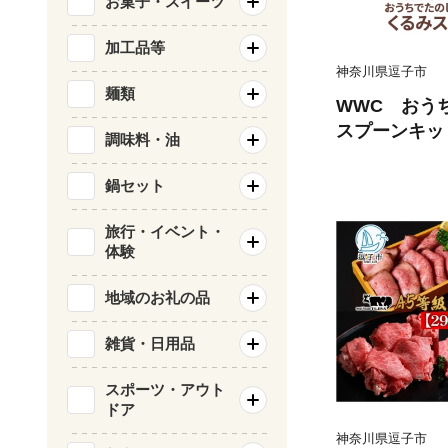
お菓子・スイーツ
加工品等
神奈川県逗子市
麺類
WWC おう
スプーンキット[
調味料・油
鍋セット
旅行・イベント・
体験
地域のお礼の品
雑貨・日用品
スポーツ・アウト
ドア
神奈川県逗子市