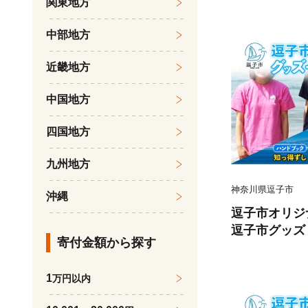
関東地方
赤身 肉 焼く
和牛 冷凍 良
中部地方
士屋牛肉店 神
5-0851]
近畿地方
中国地方
四国地方
九州地方
神奈川県逗子市
沖縄
逗子市オリジ
逗子市グッズ
寄付金額から探す
ナル商品 逗
ライ 知っ得
1
万円以内
Tシャツ ご当
寄せ商品 送料