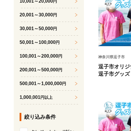
10,001～20,000
円
ピンクM [№58
20,001～30,000
円
30,001～50,000
円
50,001～100,000
円
100,001～200,000
円
神奈川県逗子市
逗子市オリジ
200,001～500,000
円
逗子市グッズ
ナル商品 逗
500,001～1,000,000
円
知っ得ずし T
ダー お取り寄
1,000,001
円以上
川県 逗子市 ピ
1]
絞り込み条件