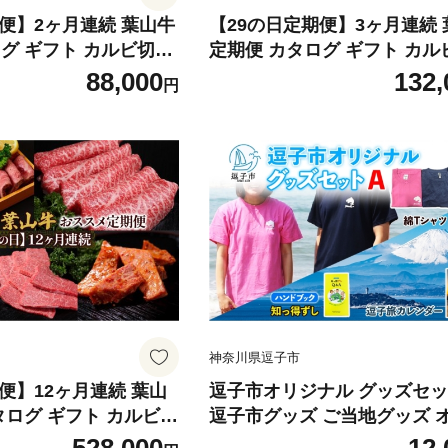
便】2ヶ月連続 葉山牛
【29の日定期便】3ヶ月連続
グ ギフト カルビ切り
定期便 カタログ ギフト カル
ー 黒毛和牛 霜降り 赤
落し ジューシー 黒毛和牛 霜
88,000
132,
円
族 贈り物 受賞 うし 和
身 肉 焼く 家族 贈り物 受賞 
 冷凍便 送料無料 冨士
牛 冷凍 良質 冷凍便 送料無料
県 逗子市 [№5875-
屋牛肉店 神奈川県 逗子市 [№5
0849]
神奈川県逗子市
便】12ヶ月連続 葉山
逗子市オリジナル グッズセッ
タログ ギフト カルビ切
逗子市グッズ ご当地グッズ 
シー 黒毛和牛 霜降り
ナル商品 逗子オリジナルTシ