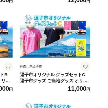
000
12,000
円
円
 Tシャ
知っ得ずし 逗子旅カレンダー Tシャ
寄せ商
ツ ご当地 カレンダー お取り寄せ商
 ピンク
品 送料無料 神奈川県 逗子市 ネイビ
ーM [№5875-7612]
神奈川県逗子市
トB
逗子市オリジナル グッズセットC
オリジ
逗子市グッズ ご当地グッズ オリジ
ャツ ド
ナル商品 逗子オリジナルTシャツ 綿
000
11,000
円
円
ンダー
知っ得ずし Tシャツ ご当地 カレン
お取り
ダー お取り寄せ商品 送料無料 神奈
逗子市
川県 逗子市 ピンクS [№5875-7620]