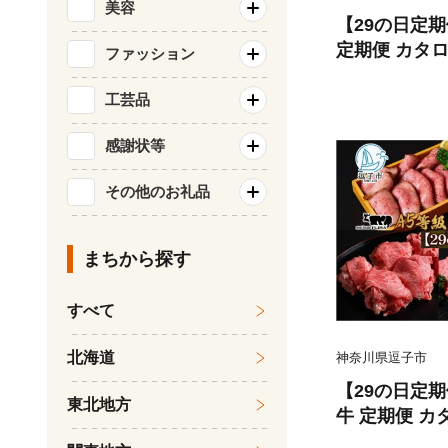
美容
【29の日定期
定期便 カタロ
ファッション
落し ジューシ
身 肉 焼く 家
工芸品
牛 冷凍 良質
感謝状等
屋牛肉店 神奈川
0848]
その他のお礼品
まちから探す
すべて
北海道
神奈川県逗子市
【29の日定期
東北地方
牛 定期便 カ
り落し ジュー