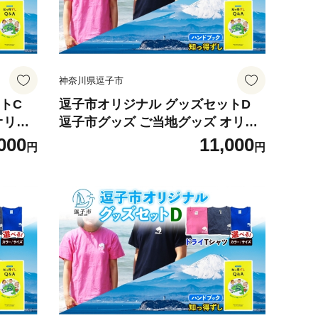
神奈川県逗子市
トC
逗子市オリジナル グッズセットD
オリジ
逗子市グッズ ご当地グッズ オリジ
ャツ 綿
ナル商品 逗子オリジナルTシャツ ド
000
11,000
円
円
カレン
ライ 知っ得ずし Tシャツ ご当地 カ
 神奈
レンダー お取り寄せ商品 送料無料
5-762
神奈川県 逗子市 ピンクS [№5875-7
626]