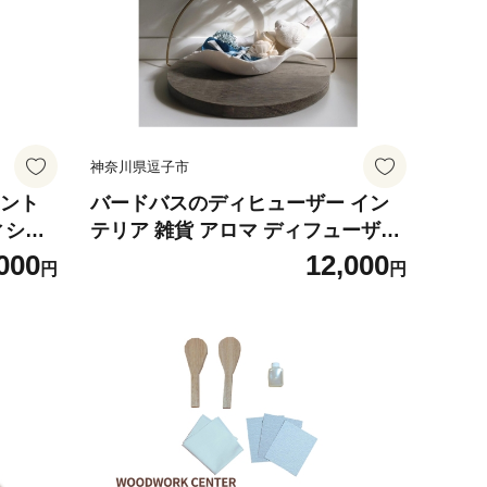
神奈川県逗子市
メント
バードバスのディヒューザー イン
ィシャ
テリア 雑貨 アロマ ディフューザー
ンスタイ
香り ルームフレグランス 小鳥 置物
000
12,000
円
円
ギフト
オブジェ バードバス 木製トレー ハ
無料 神
ンギング 吊るす 癒し リラックス 送
料無料 神奈川県 逗子市 [№5875-09
28]