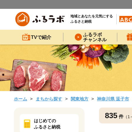
地域とあなたを元気にする
ふるさと納税
ふるラボ
TVで紹介
チャンネル
ホーム
まちから探す
関東地方
神奈川県 逗子市
835
件
（1
はじめての
ふるさと納税