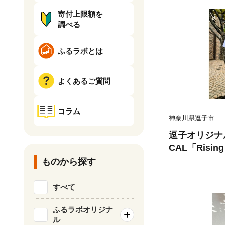
寄付上限額を
調べる
ふるラボとは
よくあるご質問
コラム
神奈川県逗子市
逗子オリジナルT
CAL「Risin
イズ 半袖 洋
ものから探す
ナル 生活雑貨
おしゃれ [№58
すべて
ふるラボオリジナ
ル