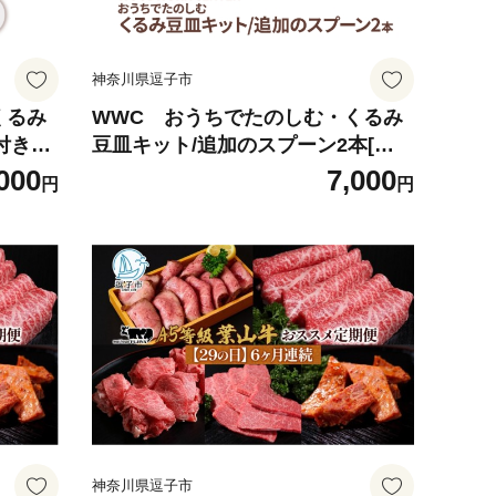
神奈川県逗子市
くるみ
WWC おうちでたのしむ・くるみ
付き
豆皿キット/追加のスプーン2本[№5
875-0843]
000
7,000
円
円
神奈川県逗子市