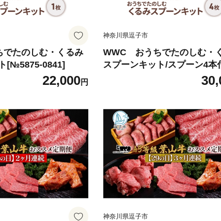
神奈川県逗子市
ちでたのしむ・くるみ
WWC おうちでたのしむ・
№5875-0841]
スプーンキット/スプーン4本
[№5875-0842]
22,000
30,
円
神奈川県逗子市