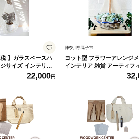
神奈川県逗子市
納税 】ガラスベースハ
ヨット型 フラワーアレンジ
ージサイズ インテリア
インテリア 雑貨 アーティフ
花瓶 ハンギング ベース
ルフラワー 造花 海 夏 マリ
22,000
32,
円
物 グリーン 麻紐 おし
ル 木製トレー ハンドメイド 
 リラックス 空間演出
贈り物 玄関 プレゼント 送料
 送料無料 神奈川県 逗
奈川県 逗子市 [№5875-0927]
0926]