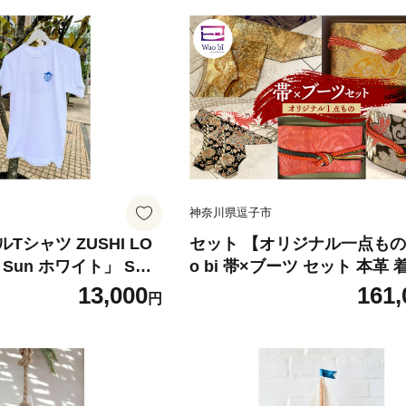
神奈川県逗子市
シャツ ZUSHI LO
セット 【オリジナル一点もの
g Sun ホワイト」 Sサ
o bi 帯×ブーツ セット 本革 
服 服 男女兼用 オリジ
絹 帯締め 逗子市 女性用黒系[
13,000
161,
円
 ファッション 日用品
5-7592]
75-7636]