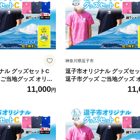
75-7615]
ネイビーM [№5875-7618]
神奈川県逗子市
ナル グッズセットC
逗子市オリジナル グッズセッ
 ご当地グッズ オリジ
逗子市グッズ ご当地グッズ 
子オリジナルTシャツ 綿
ナル商品 逗子オリジナルTシ
11,000
11,
円
シャツ ご当地 カレン
知っ得ずし Tシャツ ご当地 
せ商品 送料無料 神奈
ダー お取り寄せ商品 送料無料
ンクM [№5875-762
川県 逗子市 ピンクL [№5875-