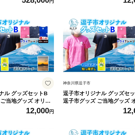
528,000
12,
円
 家族 贈り物 受賞 うし
知っ得ずし 逗子旅カレンダー
質 冷凍便 送料無料 冨
ツ ご当地 カレンダー お取り
奈川県 逗子市 [№587
品 送料無料 神奈川県 逗子市
M [№5875-7609]
神奈川県逗子市
ナル グッズセットB
逗子市オリジナル グッズセッ
 ご当地グッズ オリジ
逗子市グッズ ご当地グッズ 
子オリジナルTシャツ ド
ナル商品 逗子オリジナルTシ
12,000
12,
円
ずし 逗子旅カレンダー
ライ 知っ得ずし 逗子旅カレ
地 カレンダー お取り
Tシャツ ご当地 カレンダー 
無料 神奈川県 逗子市
寄せ商品 送料無料 神奈川県 