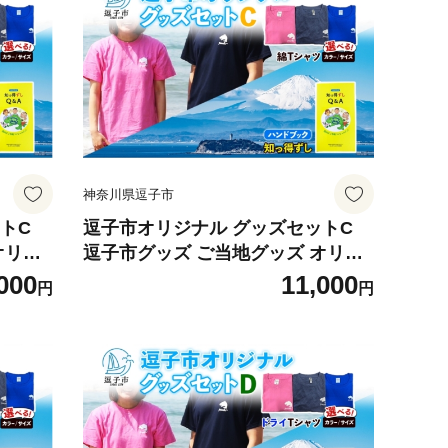
神奈川県逗子市
トC
逗子市オリジナル グッズセットC
オリジ
逗子市グッズ ご当地グッズ オリジ
ャツ 綿
ナル商品 逗子オリジナルTシャツ 綿
000
11,000
円
円
カレン
知っ得ずし Tシャツ ご当地 カレン
 神奈
ダー お取り寄せ商品 送料無料 神奈
7622]
川県 逗子市 ネイビーS [№5875-762
3]