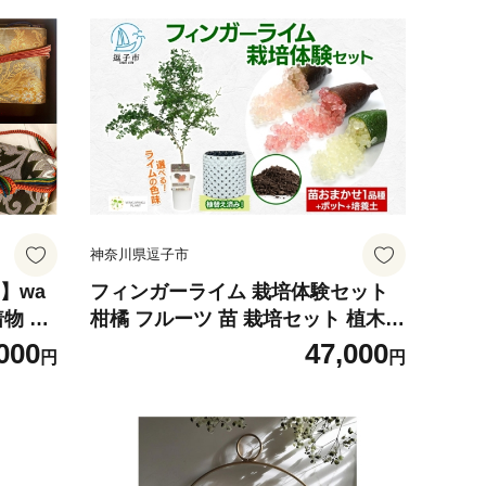
神奈川県逗子市
】wa
フィンガーライム 栽培体験セット
着物 正
柑橘 フルーツ 苗 栽培セット 植木鉢
№587
家庭菜園 ガーデニング ワクワクプ
000
47,000
円
円
ラント 食育 植育 初心者 植替え済 A
Iサポート マニュアル付き 体験 神奈
川県 逗子市 イエロー系[№5875-76
70]