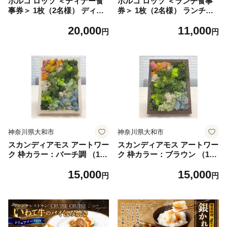
ポルコ ロッソ ＜ディナー食
ポルコ ロッソ ＜ランチ食事
事券＞ 1枚（2名様） ディナ
券＞ 1枚（2名様） ランチ券
ーコース ペアチケット
ペアチケット
20,000
11,000
円
円
神奈川県大和市
神奈川県大和市
スカンディアモス アートワー
スカンディアモス アートワー
ク 枠カラー：バーチ調 （19.
ク 枠カラー：ブラウン （19.
6cm×14.8cm×H4～5cm） イ
6cm×14.8cm×H4～5cm） イ
15,000
15,000
ンテリア
ンテリア
円
円