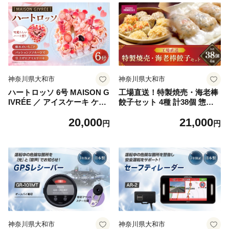
神奈川県大和市
神奈川県大和市
ハートロッソ 6号 MAISON G
工場直送！特製焼売・海老棒
IVRÉE ／ アイスケーキ ケー
餃子セット 4種 計38個 惣菜
キ スイーツ おやつ デザート
食べ比べ シュウマイ 海老餃
20,000
21,000
菓子 おかし 贈り物 プレゼン
子 グルメ お取り寄せ
円
円
ト ギフト お祝い 誕生日
神奈川県大和市
神奈川県大和市