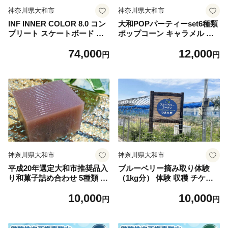
神奈川県大和市
神奈川県大和市
INF INNER COLOR 8.0 コン
大和POPパーティーset6種類
プリート スケートボード ス
ポップコーン キャラメル い
ケボー スポーツ
ちごミルク チーズ シナモン
74,000
12,000
キャラメル ドリップコーヒー
円
円
コーヒー 米粉クッキー クッ
キー アマンドショコラ セッ
ト お菓子 パーティー パーテ
ィーセット 神奈川県 大和市
神奈川県大和市
神奈川県大和市
平成20年選定大和市推奨品入
ブルーベリー摘み取り体験
り和菓子詰め合わせ 5種類 和
（1kg分） 体験 収穫 チケッ
菓子 詰め合わせ 詰合せ 羊羹
ト ブルーベリー
10,000
10,000
どら焼き 最中 栗最中 大和音
円
円
頭 お菓子 菓子 セット 神奈川
県 大和市