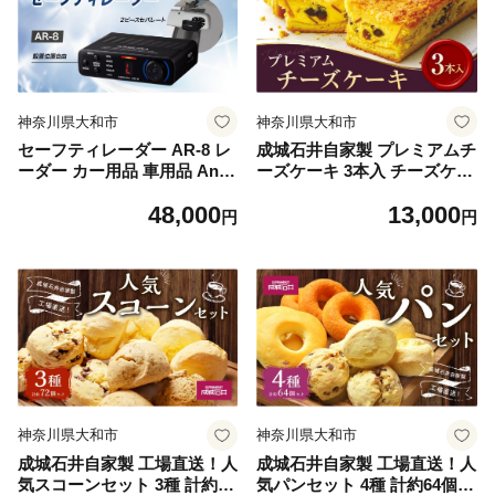
神奈川県大和市
神奈川県大和市
セーフティレーダー AR-8 レ
成城石井自家製 プレミアムチ
ーダー カー用品 車用品 Andr
ーズケーキ 3本入 チーズケー
oidのみ対応
キ ケーキ デザート グルメ お
48,000
13,000
取り寄せ
円
円
神奈川県大和市
神奈川県大和市
成城石井自家製 工場直送！人
成城石井自家製 工場直送！人
気スコーンセット 3種 計約72
気パンセット 4種 計約64個