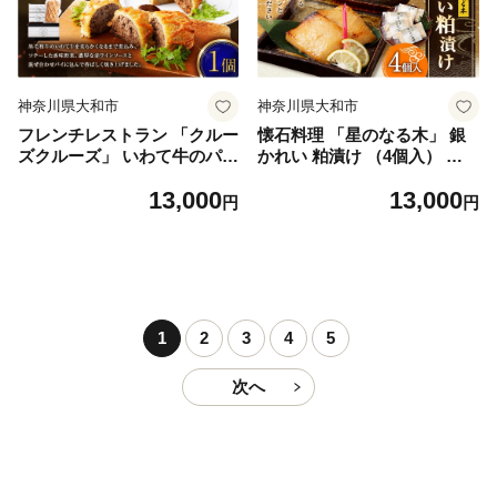
神奈川県大和市
神奈川県大和市
フレンチレストラン 「クルー
懐石料理 「星のなる木」 銀
ズクルーズ」 いわて牛のパイ
かれい 粕漬け （4個入） か
包み焼き トリュフソース 435
れい カラスカレイフィレ 粕
13,000
13,000
g（パイ包み焼き×1個、ソー
漬け焼き 冷凍
円
円
ス×2袋） 牛肉 パイ包み トリ
ュフ ソース付属 フレンチ 冷
凍
1
2
3
4
5
次へ