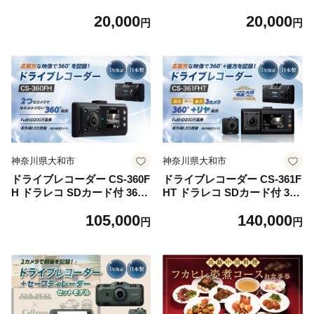
個セット スコーン グルメ 詰
パン 詰め合わせ 冷凍 グルメ
20,000
20,000
め合わせ お取り寄せ
お取り寄せ
円
円
神奈川県大和市
神奈川県大和市
ドライブレコーダー CS-360F
ドライブレコーダー CS-361F
H ドラレコ SDカード付 360°
HT ドラレコ SDカード付 36
録画 カー用品 車用品
0°録画 カー用品 車用品
105,000
140,000
円
円