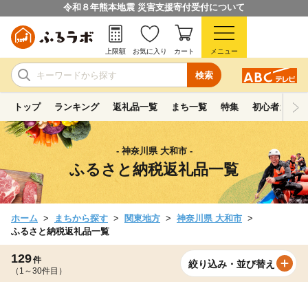
令和８年熊本地震 災害支援寄付受付について
上限額
お気に入り
カート
メニュー
検索
トップ
ランキング
返礼品一覧
まち一覧
特集
初心者ガイド
- 神奈川県 大和市 -
ふるさと納税返礼品一覧
ホーム
まちから探す
関東地方
神奈川県 大和市
ふるさと納税返礼品一覧
129
件
絞り込み・並び替え
（1～30件目）