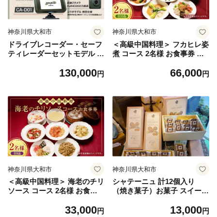
神奈川県大和市
神奈川県大和市
ドライブレコーダー・セーフ
＜高級中国料理＞ フカヒレ姿
ティレーダーセットモデル C
煮 コース 2名様 お食事券 コ
A-D01 レーダー ドラレコ セ
ース料理 ギフト ペアチケッ
130,000
66,000
ット SDカード付 360°録画 カ
ト
円
円
ー用品 車用品
神奈川県大和市
神奈川県大和市
＜高級中国料理＞ 海老のチリ
シャテーニュ 計12個入り
ソース コース 2名様 お食事
（焼き菓子）お菓子 スイーツ
券 コース料理 ギフト ペアチ
栗菓子
33,000
13,000
ケット
円
円