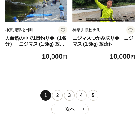
神奈川県松田町
神奈川県松田町
大自然の中で1日釣り券（1名
ニジマスつかみ取り券 ニジ
分） ニジマス (1.5kg) 放流
マス (1.5kg) 放流付
付
10,000
10,000
円
円
1
2
3
4
5
次へ