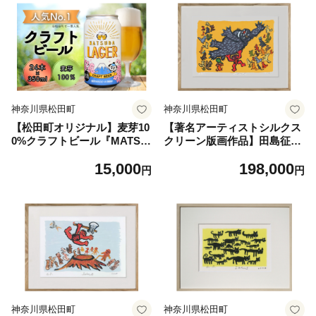
神奈川県松田町
神奈川県松田町
【松田町オリジナル】麦芽10
【著名アーティストシルクス
0%クラフトビール『MATSU
クリーン版画作品】田島征三
DA LAGER』350ml×24本 ≪
「金太郎ガンバレ」
15,000
198,000
順次発送≫【クラフトビール
円
円
地ビール ビール お酒 BBQ
プレミアムビール 350ml 24
本セット 地ビール 特産品 限
定ビール 高品質 宅飲み 家飲
み 晩酌 松田町】
神奈川県松田町
神奈川県松田町