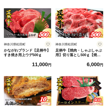
神奈川県松田町
神奈川県松田町
かながわブランド【足柄牛】
足柄牛【焼肉・しゃぶしゃぶ
すき焼き用上ウデ500ｇ
用】切り落とし500ｇ【焼肉
しゃぶしゃぶ BBQ きめ細か
11,000
6,000
い肉質 風味豊か しっとり 上
円
円
質 味わい 人気】