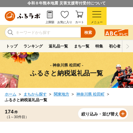
令和８年熊本地震 災害支援寄付受付について
上限額
お気に入り
カート
メニュー
検索
トップ
ランキング
返礼品一覧
まち一覧
特集
初心者ガイド
- 神奈川県 松田町 -
ふるさと納税返礼品一覧
ホーム
まちから探す
関東地方
神奈川県 松田町
ふるさと納税返礼品一覧
174
件
絞り込み・並び替え
（1～30件目）