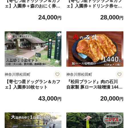
【寄七つ星ドッグラン＆カフ
【寄七つ星ドッグラン＆カフ
ェ】入園券＋森のおにく券セ
ェ】入園券＋ドリンク券セッ
ット（5回分）
ト（５回分）
24,000
28,000
円
円
神奈川県松田町
神奈川県松田町
【寄七つ星ドッグラン＆カフ
『松田ブランド』肉の石川
ェ】入園券10枚セット
自家製 豚ロース味噌漬 1440g
(120g×12枚)【上質 国産豚 ロ
43,000
20,000
ース 肉 オリジナル 秘伝 味噌
円
円
だれ 絶妙 美味しさ 贈答用 喜
ばれる 自慢 逸品】