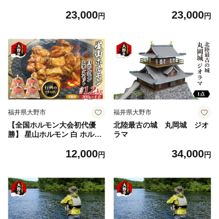
ス ホルモン 2.4kg 食べ比べ
ン 2.4kg 使い方いろいろ (300
23,000
23,000
セット (白・ミックス 各300g
g×8袋)(たれ付) 【行列のでき
円
円
×4袋)(たれ付) 【行列のでき
るお店】｜焼肉 焼き肉 白 上
るお店】｜｜ 焼肉 焼き肉 白
ミックス 味付き肉 焼肉用 BB
上 ミックス 味付き肉 焼肉用
Q バーベキュー 定番 牛肉 焼
BBQ バーベキュー 定番 牛肉
肉 人気 おすすめ
焼肉 人気 おすすめ
福井県大野市
福井県大野市
【全国ホルモン大会初代優
北陸最古の城 丸岡城 ジオ
勝】 星山ホルモン 白 ホルモ
ラマ
ン 1.2kg 使い方いろいろ (300
12,000
34,000
g×4袋)(たれ付) 【行列のでき
円
円
るお店】｜ 焼肉 焼き肉 白 上
ミックス 味付き肉 焼肉用 BB
Q バーベキュー 定番 牛肉 焼
肉 人気 おすすめ