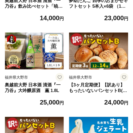
奥越前大野 日本酒 清酒『一
夢助だんご 四季のおまかせギ
乃谷』飲み比べセット「暁、
フトセット 5本入×6袋 （1
勝鬼」720ml × 2本【父の
箱）計30本
14,000
23,000
日】
円
円
福井県大野市
福井県大野市
奥越前大野 日本酒 清酒『一
【3ヶ月定期便】【訳あり】
乃谷』大吟醸原酒 薫 1.8L
もったいないパンセットB(12
～14個)
25,000
24,000
円
円