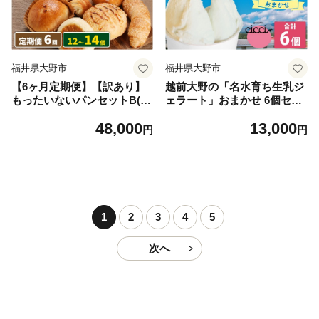
福井県大野市
福井県大野市
【6ヶ月定期便】【訳あり】
越前大野の「名水育ち生乳ジ
もったいないパンセットB(12
ェラート」おまかせ 6個セッ
～14個)
ト
48,000
13,000
円
円
1
2
3
4
5
次へ