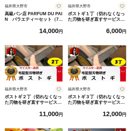
福井県大野市
福井県大野市
高級パン店 PARFUM DU PAI
ポストギ１丁（切れなくなっ
N バラエティーセット（7
た刃物を研ぎ直すサービスで
種） ｜ パン 詰め合わせ 冷凍
す。） ｜研ぎ直し
14,000
6,000
人気 食パン 高級 食パン高級
円
円
メロンパン
福井県大野市
福井県大野市
ポストギ２丁（切れなくなっ
ポストギ３丁（切れなくなっ
た刃物を研ぎ直すサービスで
た刃物を研ぎ直すサービスで
す。）｜研ぎ直し
す。）｜研ぎ直し
11,000
12,000
円
円