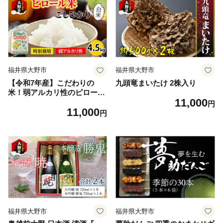
福井県大野市
福井県大野市
【令和7年産】こだわりの
九頭竜まいたけ 2株入り
米！弱アルカリ性のピロール
11,000
米 こしひかり 白米 4.5kg [A-
円
11,000
009005]
円
福井県大野市
福井県大野市