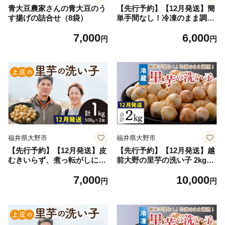
青大豆農家さんの青大豆のう
【先行予約】【12月発送】簡
す揚げの詰合せ（8袋）
単手間なし！冷凍のまま調
理！大野の里芋の洗い子 1kg
7,000
6,000
1袋 【冷凍】｜ さといも 里
円
円
いも 里芋
福井県大野市
福井県大野市
【先行予約】【12月発送】皮
【先行予約】【12月発送】越
むきいらず、煮っ転がしに最
前大野の里芋の洗い子 2kg
適！上庄の里芋の洗い子 1kg
【冷蔵】｜ 里芋 洗い子 箱
7,000
10,000
【冷凍】
円
円