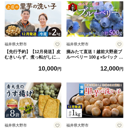
福井県大野市
福井県大野市
【先行予約】【12月発送】皮
摘みたて直送！越前大野産ブ
むきいらず、煮っ転がしに最
ルーベリー 100ｇ×5パック 合
適！上庄の里芋の洗い子 2kg
計500g 【2026年7月下旬から
10,000
12,000
【冷蔵】
順次発送】
円
円
福井県大野市
福井県大野市