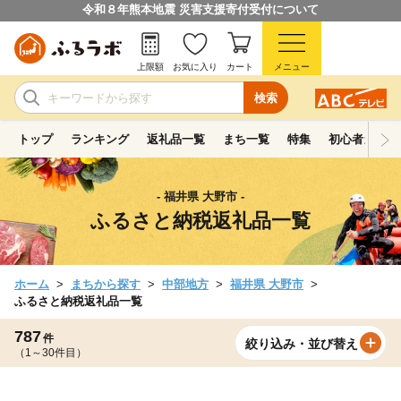
令和８年熊本地震 災害支援寄付受付について
上限額
お気に入り
カート
メニュー
検索
トップ
ランキング
返礼品一覧
まち一覧
特集
初心者ガイド
- 福井県 大野市 -
ふるさと納税返礼品一覧
ホーム
まちから探す
中部地方
福井県 大野市
ふるさと納税返礼品一覧
787
件
絞り込み・並び替え
（1～30件目）