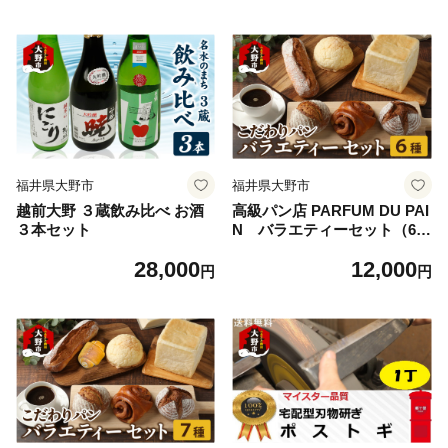
福井県大野市
福井県大野市
越前大野 ３蔵飲み比べ お酒
高級パン店 PARFUM DU PAI
３本セット
N バラエティーセット（6
種） ｜ パン 詰め合わせ 冷凍
28,000
12,000
人気 食パン 高級 食パン高級
円
円
メロンパン