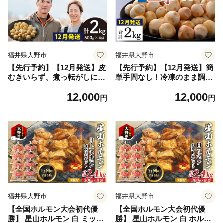
福井県大野市
福井県大野市
【先行予約】【12月発送】皮
【先行予約】【12月発送】簡
むきいらず、煮っ転がしに最
単手間なし！冷凍のまま調
適！上庄の里芋の洗い子 計2
理！大野の里芋の洗い子 計2
12,000
12,000
kg (500g × 4袋) 【冷凍】
kg (1kg × 2袋) 【冷凍】 ｜ 里
円
円
芋 洗い子
福井県大野市
福井県大野市
【全国ホルモン大会初代優
【全国ホルモン大会初代優
勝】 星山ホルモン 白 ミック
勝】 星山ホルモン 白 ホルモ