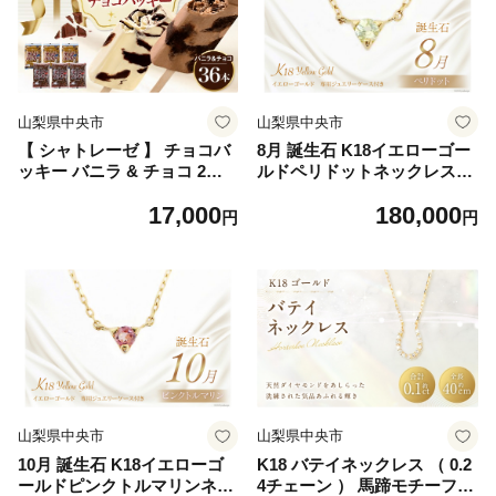
山梨県中央市
山梨県中央市
【 シャトレーゼ 】 チョコバ
8月 誕生石 K18イエローゴー
ッキー バニラ & チョコ 2種 3
ルドペリドットネックレス
6本入 お菓子 菓子 おかし デ
[工房グリーム 山梨県 中央市
17,000
180,000
ザート おやつ 洋菓子 詰め合
21470834] アクセサリー ジュ
円
円
わせ 食べ比べ セット アイス
エリー プレゼント ギフト 贈
チョコアイス バニラアイス
りもの
アイスバー バニラ チョコレ
ート
山梨県中央市
山梨県中央市
10月 誕生石 K18イエローゴ
K18 バテイネックレス （ 0.2
ールドピンクトルマリンネッ
4チェーン ） 馬蹄モチーフ