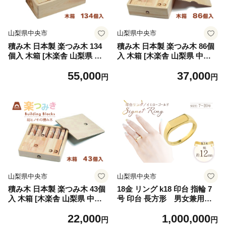
山梨県中央市
山梨県中央市
積み木 日本製 楽つみ木 134
積み木 日本製 楽つみ木 86個
個入 木箱 [木楽舎 山梨県 中
入 木箱 [木楽舎 山梨県 中央
央市 21471046] 知育 脳トレ
市 21471045] 知育 脳トレ 木
55,000
37,000
木製 遊び
製 遊び
円
円
山梨県中央市
山梨県中央市
積み木 日本製 楽つみ木 43個
18金 リング k18 印台 指輪 7
入 木箱 [木楽舎 山梨県 中央
号 印台 長方形 男女兼用 n
市 21471044] 知育 脳トレ 木
o.77340 [シエロ 山梨県 中央
22,000
1,000,000
製 遊び
市 21471006-a] ジュエリー ア
円
円