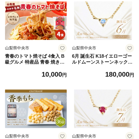
山梨県中央市
山梨県中央市
青春のトマト焼そば 4食入 B
6月 誕生石 K18イエローゴー
級グルメ 特産品 青春 焼きそ
ルドムーンストーンネックレ
ば トマト 麺料理 麺類 麺
ス [工房グリーム 山梨県 中央
10,000
180,000
市 21470832] アクセサリー
円
円
ジュエリー プレゼント ギフ
ト 贈りもの
山梨県中央市
山梨県中央市