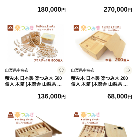
クレス [工房グリーム 山梨県
ネックレス ダイヤモンド チ
180,000
270,000
中央市 21470836] アクセサリ
ェーン ギフト アクセサリー
円
円
ー ジュエリー プレゼント ギ
ジュエリー デザイン プレゼ
フト 贈りもの
ント 贈り物 贈答品
山梨県中央市
山梨県中央市
積み木 日本製 楽つみ木 500
積み木 日本製 楽つみ木 200
個入 木箱 [木楽舎 山梨県 中
個入 木箱 [木楽舎 山梨県 中
央市 21471048] 知育 脳トレ
央市 21471047] 知育 脳トレ
136,000
68,000
木製 遊び
木製 遊び
円
円