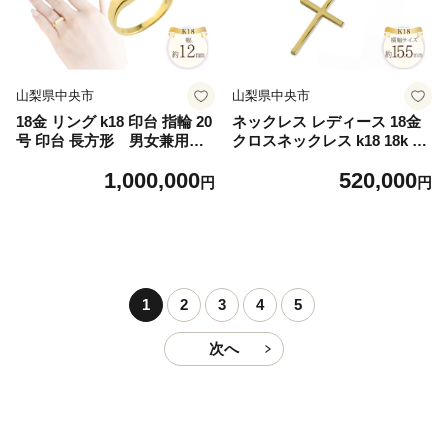
山梨県中央市
山梨県中央市
18金 リング k18 印台 指輪 20
ネックレス レディース 18金
号 印台 長方形 男女兼用 n
クロスネックレス k18 18k イ
o.77340 [シエロ 山梨県 中央
エローゴールドk18 クロスペ
1,000,000
520,000
市 21471006-n] ジュエリー
ンダント no.220500y [シエロ
円
円
アクセ アクセサリー K18 18
山梨県 中央市 21471008] ジ
K ゴールド
ュエリー アクセ アクセサリ
ー K18 ゴールド
1
2
3
4
5
次へ