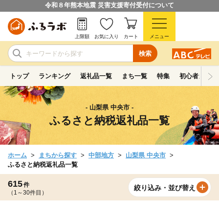
令和８年熊本地震 災害支援寄付受付について
上限額
お気に入り
カート
メニュー
検索
トップ
ランキング
返礼品一覧
まち一覧
特集
初心者ガイド
- 山梨県 中央市 -
ふるさと納税返礼品一覧
ホーム
まちから探す
中部地方
山梨県 中央市
ふるさと納税返礼品一覧
615
件
絞り込み・並び替え
（1～30件目）