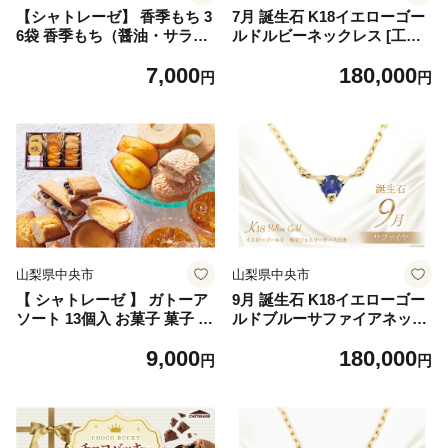
【シャトレーゼ】 香季もち 3
7月 誕生石 K18イエローゴー
6袋 香季もち（醤油・サラ
ルドルビーネックレス [工房
ダ・海老・チーズ・小魚醤
グリーム 山梨県 中央市 2147
7,000
180,000
油・梅） 国産米 おかき
0833] アクセサリー ジュエリ
円
円
ー プレゼント ギフト 贈りも
の
山梨県中央市
山梨県中央市
【 シャトレーゼ 】 ガトーア
9月 誕生石 K18イエローゴー
ソート 13個入 お菓子 菓子 お
ルドブルーサファイアネック
かし デザート おやつ 洋菓子
レス [工房グリーム 山梨県 中
9,000
180,000
焼菓子 詰め合わせ 食べ比べ
央市 21470835] アクセサリー
円
円
セット チーズ タルト バウム
ジュエリー プレゼント ギフ
クーヘン マドレーヌ フィナ
ト 贈りもの
ンシェ ダックワーズ クッキ
ー