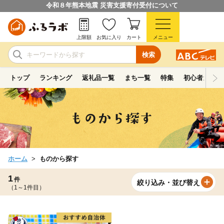
令和８年熊本地震 災害支援寄付受付について
上限額
お気に入り
カート
メニュー
検索
トップ
ランキング
返礼品一覧
まち一覧
特集
初心者ガイド
ホーム
ものから探す
1
件
絞り込み・並び替え
（1～1件目）