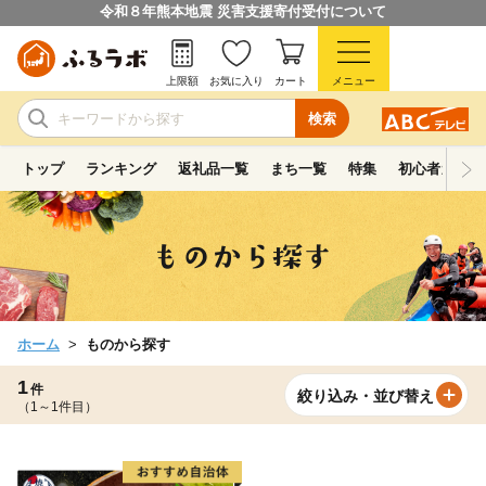
令和８年熊本地震 災害支援寄付受付について
上限額
お気に入り
カート
メニュー
検索
トップ
ランキング
返礼品一覧
まち一覧
特集
初心者ガイド
ホーム
ものから探す
1
件
絞り込み・並び替え
（1～1件目）