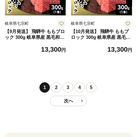
岐阜県七宗町
岐阜県七宗町
【9月発送】 飛騨牛 ももブロ
【10月発送】 飛騨牛 ももブ
ック 300g 岐阜県産 黒毛和牛
ロック 300g 岐阜県産 黒毛和
かたまり ローストビーフ ス
牛 かたまり ローストビーフ
13,300
13,300
テーキ ブロック 赤身 牛肉 牛
ステーキ ブロック 赤身 牛肉
円
円
国産 お取り寄せ ごちそう 自
牛 国産 お取り寄せ ごちそう
宅用 和牛 最短発送 養老ミー
自宅用 和牛 最短発送 養老ミ
ト
ート
1
2
3
4
5
次へ