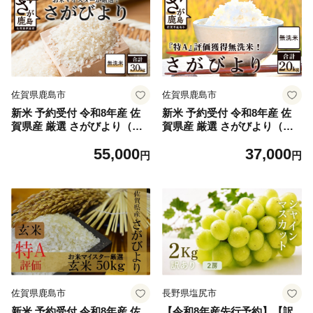
佐賀県鹿島市
佐賀県鹿島市
新米 予約受付 令和8年産 佐
新米 予約受付 令和8年産 佐
賀県産 厳選 さがびより（無
賀県産 厳選 さがびより（無
洗米）白米 30kg E-99
洗米）白米 20kg D-144
55,000
37,000
円
円
佐賀県鹿島市
長野県塩尻市
新米 予約受付 令和8年産 佐
【令和8年産先行予約】【訳