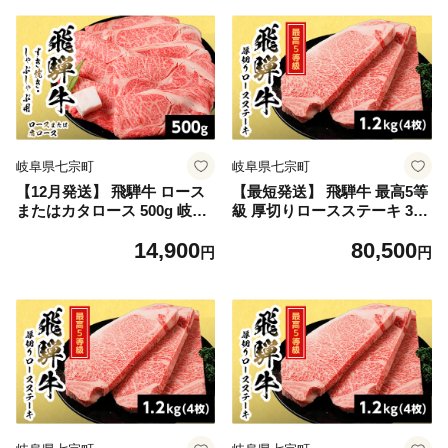
牛肉 牛 国産 お取り寄せ ごち
牛肉 牛 国産 お取り寄せ ごち
そう 自宅用 和牛 最短発送 養
そう 自宅用 和牛 最短発送 養
老ミート
老ミート
岐阜県七宗町
岐阜県七宗町
【12月発送】 飛騨牛 ロース
【最短発送】 飛騨牛 最高5等
またはカタロース 500g 岐阜
級 厚切りロースステーキ 300
県産 すき焼き しゃぶしゃぶ
g×4枚 1.2kg 岐阜県産 BBQ
14,900
80,500
鍋 黒毛和牛 肩ロース ロース
厚切り 黒毛和牛 5等級 ロー
円
円
カタロース スライス 霜降り
ス ステーキ 霜降り 牛肉 牛
牛肉 牛 国産 お取り寄せ ごち
国産 お取り寄せ ごちそう 自
そう 自宅用 和牛 最短発送 養
宅用 和牛 最短発送 養老ミー
老ミート
ト