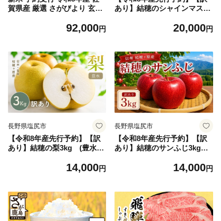
賀県産 厳選 さがびより 玄米
あり】結穂のシャインマスカ
50kg H-4
ット約2kg《2026年10月中旬
92,000
20,000
頃から発送》｜ 訳あり わけ
円
円
あり 訳アリ 家庭用 ご家庭用
種なし 皮ごと ぶどう 葡萄 シ
ャインマスカット マスカット
フルーツ 果物 長野 長野県 信
州 塩尻 塩尻市 桔梗ヶ原 産地
直送 冷蔵 先行予約 ふるさと
納税
長野県塩尻市
長野県塩尻市
【令和8年産先行予約】【訳
【令和8年産先行予約】【訳
あり】結穂の梨3kg (豊水)
あり】結穂のサンふじ3kg《2
《2026年9月中旬頃から発
026年12月中旬頃から発送》
14,000
14,000
送》｜ 訳あり わけあり 訳ア
｜訳あり わけあり 訳アリ 家
円
円
リ 家庭用 ご家庭用 梨 なし
庭用 ご家庭用 りんご リンゴ
和梨 豊水 ほうすい フルーツ
林檎 サンふじ さんふじ ふじ
果物 青果 長野 長野県 信州
フルーツ 果物 青果 長野 長野
塩尻 塩尻市 桔梗ヶ原 産地直
県 信州 塩尻 塩尻市 桔梗ヶ原
送 冷蔵 先行予約 ふるさと納
産地直送 冷蔵