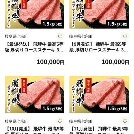
岐阜県七宗町
岐阜県七宗町
【最短発送】 飛騨牛 最高5等
【9月発送】 飛騨牛 最高5等
級 厚切りロースステーキ 300
級 厚切りロースステーキ 300
g×5枚 1.5kg 岐阜県産 BBQ
g×5枚 1.5kg 岐阜県産 BBQ
100,000
100,000
厚切り 黒毛和牛 5等級 ロー
厚切り 黒毛和牛 5等級 ロー
円
円
ス ステーキ 霜降り 牛肉 牛
ス ステーキ 霜降り 牛肉 牛
国産 お取り寄せ ごちそう 自
国産 お取り寄せ ごちそう 自
宅用 和牛 最短発送 養老ミー
宅用 和牛 最短発送 養老ミー
ト
ト
岐阜県七宗町
岐阜県七宗町
【10月発送】 飛騨牛 最高5等
【11月発送】 飛騨牛 最高5等