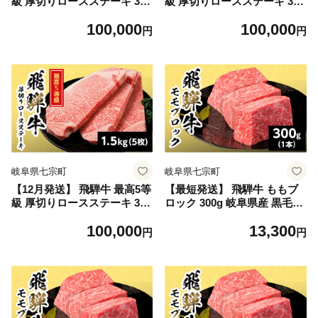
級 厚切りロースステーキ 300
級 厚切りロースステーキ 300
g×5枚 1.5kg 岐阜県産 BBQ
g×5枚 1.5kg 岐阜県産 BBQ
100,000
100,000
厚切り 黒毛和牛 5等級 ロー
厚切り 黒毛和牛 5等級 ロー
円
円
ス ステーキ 霜降り 牛肉 牛
ス ステーキ 霜降り 牛肉 牛
国産 お取り寄せ ごちそう 自
国産 お取り寄せ ごちそう 自
宅用 和牛 最短発送 養老ミー
宅用 和牛 最短発送 養老ミー
ト
ト
岐阜県七宗町
岐阜県七宗町
【12月発送】 飛騨牛 最高5等
【最短発送】 飛騨牛 ももブ
級 厚切りロースステーキ 300
ロック 300g 岐阜県産 黒毛和
g×5枚 1.5kg 岐阜県産 BBQ
牛 かたまり ローストビーフ
100,000
13,300
厚切り 黒毛和牛 5等級 ロー
ステーキ ブロック 赤身 牛肉
円
円
ス ステーキ 霜降り 牛肉 牛
牛 国産 お取り寄せ ごちそう
国産 お取り寄せ ごちそう 自
自宅用 和牛 最短発送 養老ミ
宅用 和牛 最短発送 養老ミー
ート
ト