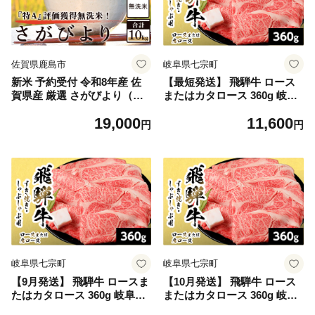
税
佐賀県鹿島市
岐阜県七宗町
新米 予約受付 令和8年産 佐
【最短発送】 飛騨牛 ロース
賀県産 厳選 さがびより（無
またはカタロース 360g 岐阜
洗米）白米 10kg B-446
県産 すき焼き しゃぶしゃぶ
19,000
11,600
鍋 黒毛和牛 肩ロース ロース
円
円
カタロース スライス 霜降り
牛肉 牛 国産 お取り寄せ ごち
そう 自宅用 和牛 最短発送 養
老ミート
岐阜県七宗町
岐阜県七宗町
【9月発送】 飛騨牛 ロースま
【10月発送】 飛騨牛 ロース
たはカタロース 360g 岐阜県
またはカタロース 360g 岐阜
産 すき焼き しゃぶしゃぶ 鍋
県産 すき焼き しゃぶしゃぶ