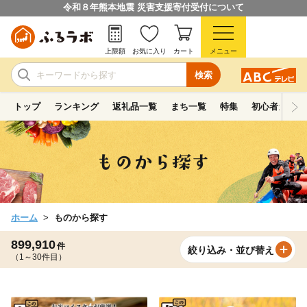
令和８年熊本地震 災害支援寄付受付について
上限額
お気に入り
カート
メニュー
検索
トップ
ランキング
返礼品一覧
まち一覧
特集
初心者ガイド
ホーム
ものから探す
899,910
件
絞り込み・並び替え
（1～30件目）