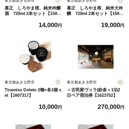
東京都あきる野市
東京都あきる野市
喜正 しろやま桜、純米吟醸
喜正 しろやま桜、純米大吟
酒 720ml 2本セット【15991
醸 720ml 2本セット【15991
10】
11】
14,000
19,000
円
円
東京都あきる野市
東京都あきる野市
Tiramisu Gelato 2種×各3個 s
＜古民家ヴィラ|紡舎＞1泊2
et【1607317】
日ペア宿泊券【1623752】
10,000
270,000
円
円