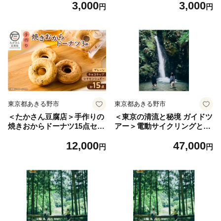
3,000
3,000
円
円
東京都あきる野市
東京都あきる野市
＜たかさん豆腐店＞手作りの
＜東京の清流と秘境 ガイドツ
焼きおからドーナツ15点セッ
アー＞電動サイクリングとリ
ト【1586447】
バートレッキングで秋川渓谷
12,000
47,000
を満喫!【1577118】
円
円