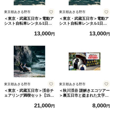
東京都あきる野市
東京都あきる野市
＜東京・武蔵五日市＞電動ア
＜東京・武蔵五日市＞電動ア
シスト自転車レンタル1日パ
シスト自転車レンタル1日利
ス(東京渓谷サイクリング:乗
用券【1577120】
13,000
13,000
り捨て可)【1577119】
円
円
東京都あきる野市
東京都あきる野市
＜東京・武蔵五日市＞渓谷チ
＜秋川渓谷 謎解きエコツアー
ェアリング満喫セット【1577
＞裏五日市と盗まれた文字
121】
1名様分【1588078】
21,000
8,000
円
円