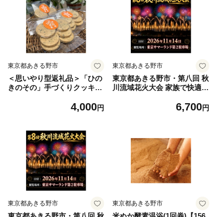
東京都あきる野市
東京都あきる野市
＜思いやり型返礼品＞「ひの
東京都あきる野市・第八回 秋
きのその」手づくりクッキー
川流域花火大会 家族で快適に
(紅茶)3袋セット【1739829】
楽しむ花火|A席(イス付・子
4,000
6,700
供1名)【1739714】
円
円
東京都あきる野市
東京都あきる野市
東京都あきる野市・第八回 秋
米ぬか酵素温浴(1回券)【156