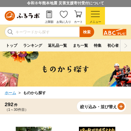
令和８年熊本地震 災害支援寄付受付について
上限額
お気に入り
カート
メニュー
検索
トップ
ランキング
返礼品一覧
まち一覧
特集
初心者ガイド
ホーム
ものから探す
292
件
絞り込み・並び替え
（1～30件目）