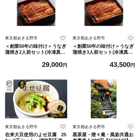
東京都あきる野市
東京都あきる野市
＜創業50年の味付け＞うなぎ
＜創業50年の味付け＞うなぎ
蒲焼き2人前セット(冷凍真空
蒲焼き3人前セット(冷凍真空
パック)【1574821】
パック)【1574824】
29,000
43,500
円
円
東京都あきる野市
東京都あきる野市
在来大豆使用のよせ豆腐 25
黒茶屋・燈々庵・風姿共通お