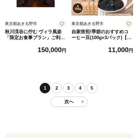
東京都あきる野市
東京都あきる野市
秋川渓谷に佇む ヴィラ風姿
自家焙煎!季節のおすすめコ
「限定お食事プラン」ご利用
ーヒー豆(100g×3パック)【15
券(1名様分)【1536130】
71145】
150,000
11,000
円
円
1
2
3
4
5
次へ