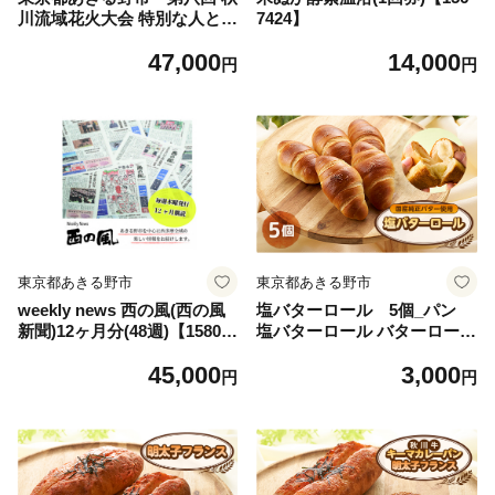
川流域花火大会 特別な人と観
7424】
る花火|S席(2名テーブル席)
47,000
14,000
【1739712】
円
円
東京都あきる野市
東京都あきる野市
weekly news 西の風(西の風
塩バターロール 5個_パン
新聞)12ヶ月分(48週)【15806
塩バターロール バターロール
42】
ロールパン 塩パン 岩塩 国産
45,000
3,000
純正バター 冷凍 朝食 美味し
円
円
い 人気 おすすめ【1599122】