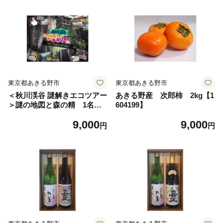
東京都あきる野市
東京都あきる野市
＜秋川渓谷 謎解きエコツアー
あきる野産 次郎柿 2kg【1
＞謎の地図と森の精 1名様
604199】
分【1588079】
9,000
9,000
円
円