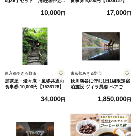
0g×6丁セット 消泡剤不使用
食事券 5,000円【1536127】
【1579094】
10,000
17,000
円
円
東京都あきる野市
東京都あきる野市
黒茶屋・燈々庵・風姿共通お
秋川渓谷に佇む1日1組限定宿
食事券 10,000円【1536128】
泊施設 ヴィラ風姿 ペアご宿
泊券 1泊2日【1536129】
34,000
1,850,000
円
円